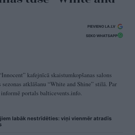
PIEVIENO LA.LV
SEKO WHATSAPP
 “Innocent” kafejnīcā skaistumkopšanas salons
 sezonas atklāšanu “White and Shine” stilā. Par
informē portals balticevents.info.
iem labāk nestrīdēties: viņi vienmēr atradīs
s