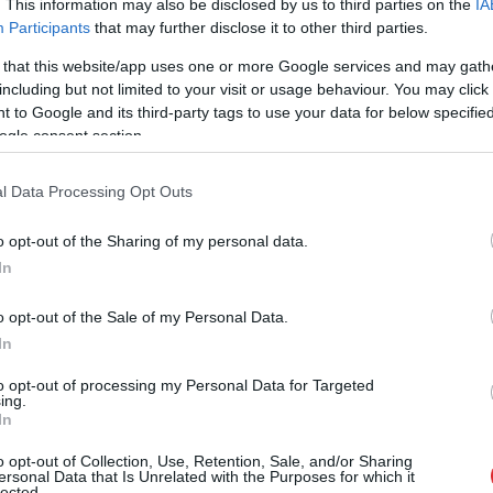
. This information may also be disclosed by us to third parties on the
IA
Participants
that may further disclose it to other third parties.
 that this website/app uses one or more Google services and may gath
including but not limited to your visit or usage behaviour. You may click 
 to Google and its third-party tags to use your data for below specifi
ugi, gan uzaicinātie viesi. Viesu vidū bija
ogle consent section.
Loeva, Juris Brūvers, influenceri Endija Kalniņa,
rise Vita Baļčunaite, modele Anastasija
l Data Processing Opt Outs
o opt-out of the Sharing of my personal data.
s laikapstākļus, nolēmām sarīkot svētkus visiem
In
rām ļoti pietrūkst siltuma,” norādīja “Beauty
o opt-out of the Sale of my Personal Data.
leizere.
In
to opt-out of processing my Personal Data for Targeted
ing.
ogle ziņās
Pievienot
In
o opt-out of Collection, Use, Retention, Sale, and/or Sharing
ersonal Data that Is Unrelated with the Purposes for which it
lected.