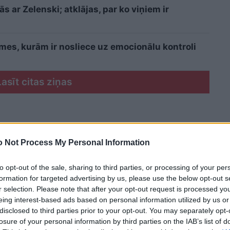
 ar Zelenski; atklājas, par ko viņiem ir
īmes, kurām ir nosliece uz emocionālu kontroli
Lasīt citas ziņas
 Not Process My Personal Information
to opt-out of the sale, sharing to third parties, or processing of your per
formation for targeted advertising by us, please use the below opt-out s
r selection. Please note that after your opt-out request is processed y
eing interest-based ads based on personal information utilized by us or
disclosed to third parties prior to your opt-out. You may separately opt-
losure of your personal information by third parties on the IAB’s list of