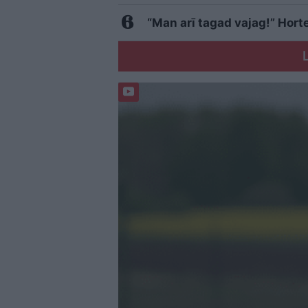
“Man arī tagad vajag!” Horte