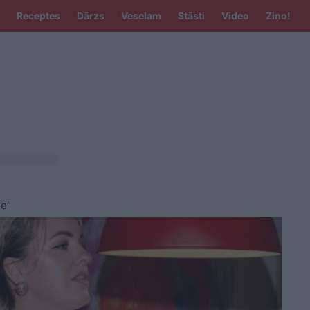
Receptes
Dārzs
Veselam
Stāsti
Video
Ziņo!
ne"