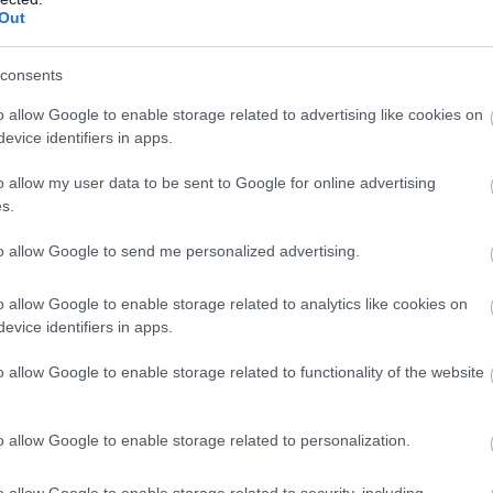
Out
Atcelt
Ziņot
consents
o allow Google to enable storage related to advertising like cookies on
evice identifiers in apps.
o allow my user data to be sent to Google for online advertising
s.
, VIDEO. “Man
Kāpēc
lietas mājās
to allow Google to send me personalized advertising.
mēr šķita, ka tie
pazūd tieši tad, kad tās
i ir iestudēti!”
visvairāk vajag? Daži
o allow Google to enable storage related to analytics like cookies on
ņu uz ielas
tajā saskata ko vairāk
evice identifiers in apps.
ādina vīrietis un
par parastu aizmāršību
idīti pārsteidz
o allow Google to enable storage related to functionality of the website
 komentārus, ievērot pieklājību, nekurināt naidu un iztikt
o allow Google to enable storage related to personalization.
īt komentārus (22)
o allow Google to enable storage related to security, including