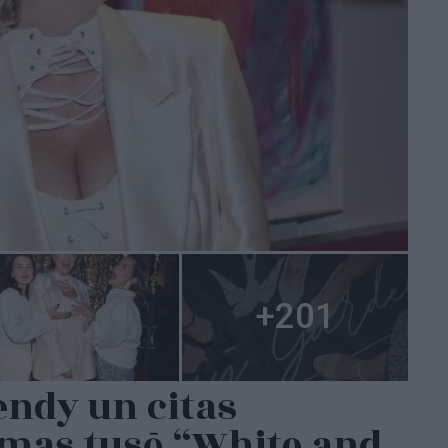
endy un citas
āmas tusē “White and