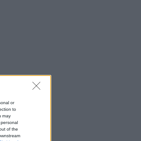
sonal or
ection to
ou may
 personal
out of the
 downstream