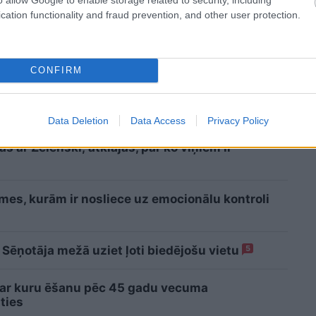
cation functionality and fraud prevention, and other user protection.
CONFIRM
jiem labāk nestrīdēties: viņi vienmēr atradīs
s
Data Deletion
Data Access
Privacy Policy
 ar Zelenski; atklājas, par ko viņiem ir
īmes, kurām ir nosliece uz emocionālu kontroli
 Sēņotāja mežā uziet ļoti biedējošu vietu
5
 ar kuru ēšanu pēc 45 gadu vecuma
ties