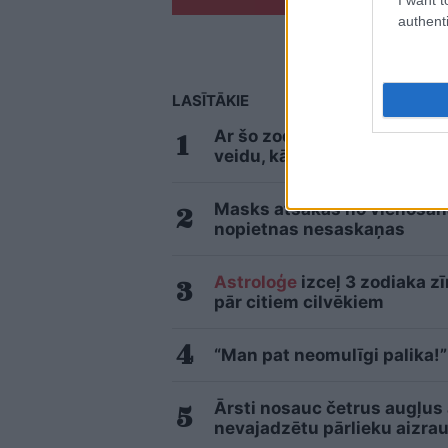
authenti
LASĪTĀKIE
Ar šo zodiaka zīmju pārstāv
veidu, kā pamatīgi atriebtie
Masks atsakās no vienošanās
nopietnas nesaskaņas
Astroloģe
izceļ 3 zodiaka z
pār citiem cilvēkiem
“Man pat neomulīgi palika!”
Ārsti nosauc četrus augļus
nevajadzētu pārlieku aizrau