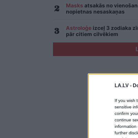
Masks
atsakās no vienošanās
nopietnas nesaskaņas
Astroloģe
izceļ 3 zodiaka z
pār citiem cilvēkiem
LA.LV -
Do
If you wish 
sensitive in
confirm you
continue se
information 
further disc