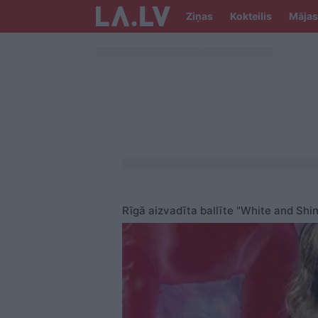
Ziņas
Kokteilis
Mājas
Rīgā aizvadīta ballīte "White and Shi