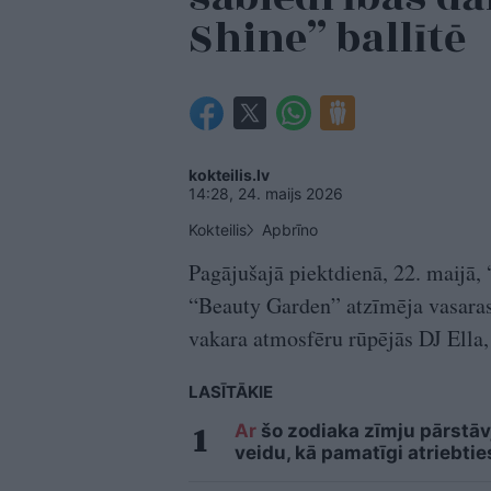
Shine” ballītē
kokteilis.lv
14:28, 24. maijs 2026
Kokteilis
Apbrīno
Pagājušajā piektdienā, 22. maijā,
“Beauty Garden” atzīmēja vasaras
vakara atmosfēru rūpējās DJ Ella, 
LASĪTĀKIE
Ar
šo zodiaka zīmju pārstāvj
veidu, kā pamatīgi atriebtie