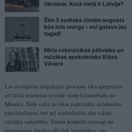
Ukrainai. Kurā vietā ir Latvija?
Šīm 3 zodiaka zīmēm augusts
būs īsts murgs – esi gatavs jau
tagad!
Miris rokmūzikas pētnieks un
mūzikas apskatnieks Klāss
Vāvere
Lai atvieglotu migrācijas procesu, tika apspriesta
arī tiešā avioreisa izveide starp Islamabadu un
Minsku. Šāds solis ne tikai paātrinātu strādnieku
pārvietošanos, bet arī simbolizētu abu valstu
ciešāku sadarbību. Tomēr konkrēti termiņi un
mehānisma detaļas vēl tiek izstrādātas, un