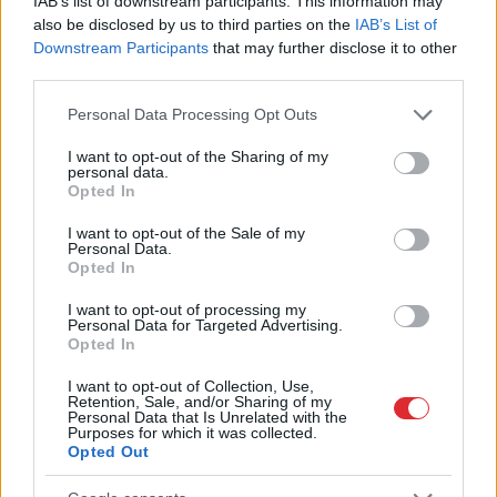
IAB’s list of downstream participants. This information may
also be disclosed by us to third parties on the
IAB’s List of
Downstream Participants
that may further disclose it to other
third parties.
Please note that this website/app uses one or more Google
Personal Data Processing Opt Outs
services and may gather and store information including but
not limited to your visit or usage behaviour. You may click to
I want to opt-out of the Sharing of my
personal data.
grant or deny consent to Google and its third-party tags to
Opted In
use your data for below specified purposes in below Google
Šīm 3 zodiaka zīmēm
consent section.
I want to opt-out of the Sale of my
Personal Data.
augusts būs īsts murgs – esi
Opted In
gatavs jau tagad!
I want to opt-out of processing my
Personal Data for Targeted Advertising.
Opted In
I want to opt-out of Collection, Use,
Retention, Sale, and/or Sharing of my
Personal Data that Is Unrelated with the
Purposes for which it was collected.
Opted Out