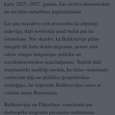
karte 2025.–2027. gadam, kas ietvēra ekonomiskās
un sociālās sadarbības paplašināšanu.
Lai gan iniciatīva tiek prezentēta kā abpusēji
izdevīga, daži novērotāji pauž bažas par tās
īstenošanu. Nav skaidrs, kā Baltkrievija plāno
integrēt tik lielu skaitu migrantu, ņemot vērā
valsts stingro imigrācijas politiku un
sociālekonomiskos izaicinājumus. Turklāt daži
starptautiski analītiķi norāda, ka šādas vienošanās
varētu būt daļa no plašākas ģeopolitiskas
stratēģijas, lai stiprinātu Baltkrievijas saites ar
valstīm ārpus Rietumiem.
Baltkrievijas un Pakistānas vienošanās par
darbaspēka migrantu piesaistes mehānisma