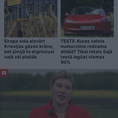
Eiropa sola aizvērt
TESTS. Kuras valsts
Krievijas gāzes krānu,
numurzīme redzama
bet jūnijā to atgriezusi
attēlā? Tikai retais šajā
vaļā vēl plašāk
testā iegūst vismaz
90%