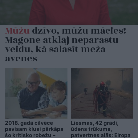
Mūžu
dzīvo, mūžu mācies!
Magone atklāj neparastu
veidu, kā salasīt meža
avenes
2018. gadā cilvēce
Liesmas, 42 grādi,
pavisam klusi pārkāpa
ūdens trūkums,
šo kritisko robežu –
patvertnes alās: Eiropa