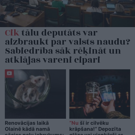
Cik
tālu deputāts var
aizbraukt par valsts naudu?
Sabiedrība sāk rēķināt un
atklājas vareni cipari
Renovācijas laikā
“Nu
šī ir cilvēku
Olainē kādā namā
krāpšana!” Depozīta
sācies peļu iebrukums:
glāze vai vienkārši ar