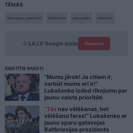
TĒMAS
Aleksandrs Lukašenko
Baltkrievija
darbaspēks
Pakistāna
LA.LV Google ziņās
Pievienot
SAISTĪTIE RAKSTI
“Mums jārok! Ja citiem ir,
varbūt mums arī ir!”
Lukašenko izdod rīkojumu par
jaunu valsts prioritāti
“Tās
nav vēlēšanas, bet
vēlēšanu farss!” Lukašenko ar
jaunu sparu gatavojas
Baltkrievijas prezidenta