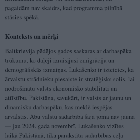
pagaidām nav skaidrs, kad programma pilnībā
stāsies spēkā.
Konteksts un mērķi
Baltkrievija pēdējos gados saskaras ar darbaspēka
trūkumu, ko daļēji izraisījusi emigrācija un
demogrāfiskās izmaiņas. Lukašenko ir izteicies, ka
ārvalstu strādnieku piesaiste ir stratēģisks solis, lai
nodrošinātu valsts ekonomisko stabilitāti un
attīstību. Pakistāna, savukārt, ir valsts ar jaunu un
dinamisku darbaspēku, kas meklē iespējas
ārvalstīs. Abu valstu sadarbība šajā jomā nav jauna
— jau 2024. gada novembrī, Lukašenko vizītes
laikā Pakistānā, tika parakstīta sadarbības ceļa