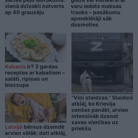
vienā dzīvoklī notverts
varu iedots maksas
ap 40 grauzēju
trauks – pasākumu
apmeklētāji sāk
dusmoties
Kabacis
ir? 3 gardas
receptes ar kabačiem –
salāti, ripiņas un
biezzupa
“Viņi steidzas.” Slaidiņš
atklāj, ko Krievija
cenšas panākt, arvien
intensīvāk dzenot
savas vienības uz
Latvijā
bērnus dzemdē
priekšu
arvien vēlāk: dati atklāj,