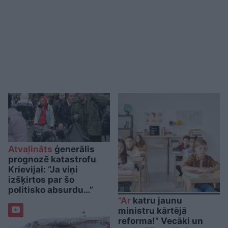
Atvaļināts
ģenerālis
prognozē katastrofu
Krievijai: “Ja viņi
izšķirtos par šo
politisko absurdu…”
“Ar
katru jaunu
ministru kārtējā
reforma!” Vecāki un