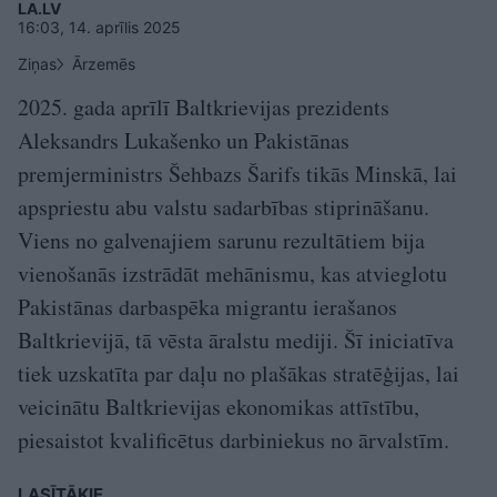
LA.LV
16:03, 14. aprīlis 2025
Ziņas
Ārzemēs
2025. gada aprīlī Baltkrievijas prezidents
Aleksandrs Lukašenko un Pakistānas
premjerministrs Šehbazs Šarifs tikās Minskā, lai
apspriestu abu valstu sadarbības stiprināšanu.
Viens no galvenajiem sarunu rezultātiem bija
vienošanās izstrādāt mehānismu, kas atvieglotu
Pakistānas darbaspēka migrantu ierašanos
Baltkrievijā, tā vēsta āralstu mediji. Šī iniciatīva
tiek uzskatīta par daļu no plašākas stratēģijas, lai
veicinātu Baltkrievijas ekonomikas attīstību,
piesaistot kvalificētus darbiniekus no ārvalstīm.
LASĪTĀKIE