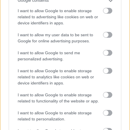
Google consents
I want to allow Google to enable storage
Atcelt
Ziņot
Miris rokmūzikas
Pircēji
pie cenu zīmes
related to advertising like cookies on web or
pētnieks un mūzikas
kasa galvu –
device identifiers in apps.
apskatnieks Klāss
matemātika uz brīdi
Vāvere
laikam pārstājusi
I want to allow my user data to be sent to
darboties
Google for online advertising purposes.
I want to allow Google to send me
personalized advertising.
I want to allow Google to enable storage
related to analytics like cookies on web or
device identifiers in apps.
I want to allow Google to enable storage
related to functionality of the website or app.
I want to allow Google to enable storage
related to personalization.
Pamēģini
šo pirms