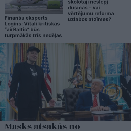
skolotāji neslēpj
dusmas – vai
vērtējumu reforma
Finanšu eksperts
uzlabos atzīmes?
Logins: Vitāli kritiskas
“airBaltic” būs
turpmākās trīs nedēļas
Masks atsakās no