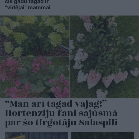
cik gadu tagad ir
“vidējai” mammai
“Man arī tagad vajag!”
Hortenziju fani sajūsmā
par šo tirgotāju Salaspilī