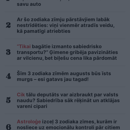
savu auto
Ar šo zodiaka zīmju pārstāvjiem labāk
nestrīdēties: viņi vienmēr atradīs veidu,
kā pamatīgi atriebties
“Tikai
bagātie izmanto sabiedrisko
transportu?” Ģimene gribēja pavizināties
ar vilcienu, bet biļešu cena lika pārdomāt
Šīm 3 zodiaka zīmēm augusts būs īsts
murgs – esi gatavs jau tagad!
Cik
tālu deputāts var aizbraukt par valsts
naudu? Sabiedrība sāk rēķināt un atklājas
vareni cipari
Astroloģe
izceļ 3 zodiaka zīmes, kurām ir
nosliece uz emocionālu kontroli pār citiem