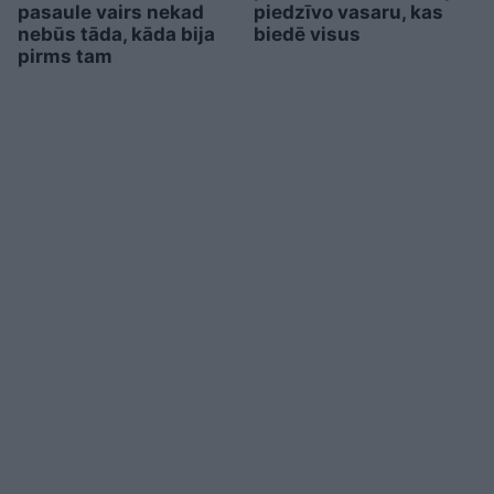
pasaule vairs nekad
piedzīvo vasaru, kas
nebūs tāda, kāda bija
biedē visus
pirms tam