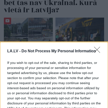
bet tas nav Ukrainai. Kurā
vietā ir Latvija?
LA.LV -
Do Not Process My Personal Information
Miljoni
iztērēti, skats uz
“Tikai bagātie izmanto
If you wish to opt-out of the sale, sharing to third parties, or
Vecrīgu ir, bet cilvēku
sabiedrisko
processing of your personal or sensitive information for
nav – kaut kas ir greizi
transportu?” Ģimene
targeted advertising by us, please use the below opt-out
ar jauno promenādi
gribēja pavizināties ar
section to confirm your selection. Please note that after your
vilcienu, bet biļešu
opt-out request is processed you may continue seeing
cena lika pārdomāt
interest-based ads based on personal information utilized by
us or personal information disclosed to third parties prior to
your opt-out. You may separately opt-out of the further
disclosure of your personal information by third parties on the