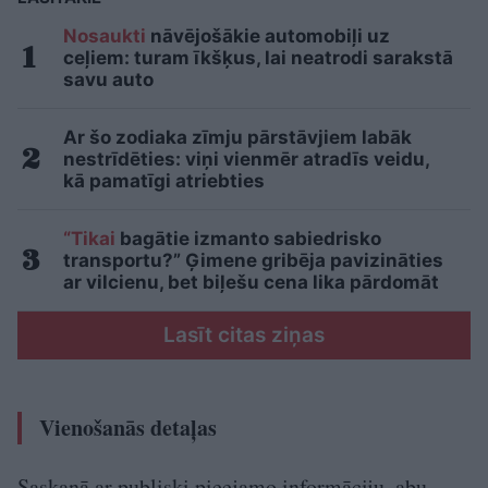
Nosaukti
nāvējošākie automobiļi uz
ceļiem: turam īkšķus, lai neatrodi sarakstā
savu auto
Ar šo zodiaka zīmju pārstāvjiem labāk
nestrīdēties: viņi vienmēr atradīs veidu,
kā pamatīgi atriebties
“Tikai
bagātie izmanto sabiedrisko
transportu?” Ģimene gribēja pavizināties
ar vilcienu, bet biļešu cena lika pārdomāt
Lasīt citas ziņas
Vienošanās detaļas
Saskaņā ar publiski pieejamo informāciju, abu