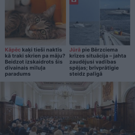
Kāpēc
kaķi tieši naktīs
Jūrā
pie Bērzciema
kā traki skrien pa māju?
krīzes situācija – jahta
Beidzot izskaidrots šis
zaudējusi vadības
dīvainais mīluļa
spējas; brīvprātīgie
paradums
steidz palīgā