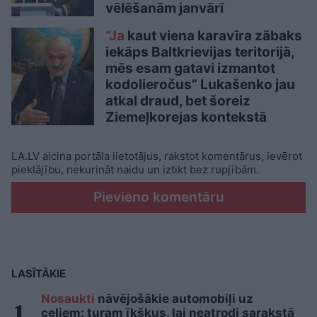
vēlēšanām janvārī
“Ja
kaut viena karavīra zābaks
iekāps Baltkrievijas teritorijā,
mēs esam gatavi izmantot
kodolieročus” Lukašenko jau
atkal draud, bet šoreiz
Ziemeļkorejas kontekstā
LA.LV aicina portāla lietotājus, rakstot komentārus, ievērot
pieklājību, nekurināt naidu un iztikt bez rupjībām.
Pievieno komentāru
LASĪTĀKIE
Nosaukti
nāvējošākie automobiļi uz
ceļiem: turam īkšķus, lai neatrodi sarakstā