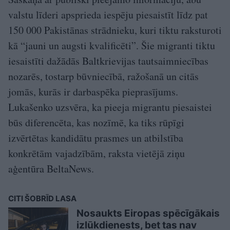
valstu līderi apsprieda iespēju piesaistīt līdz pat
150 000 Pakistānas strādnieku, kuri tiktu raksturoti
kā “jauni un augsti kvalificēti”. Šie migranti tiktu
iesaistīti dažādās Baltkrievijas tautsaimniecības
nozarēs, tostarp būvniecībā, ražošanā un citās
jomās, kurās ir darbaspēka pieprasījums.
Lukašenko uzsvēra, ka pieeja migrantu piesaistei
būs diferencēta, kas nozīmē, ka tiks rūpīgi
izvērtētas kandidātu prasmes un atbilstība
konkrētām vajadzībām, raksta vietējā ziņu
aģentūra BeltaNews.
CITI ŠOBRĪD LASA
Nosaukts Eiropas spēcīgākais
izlūkdienests, bet tas nav