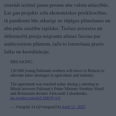
izstrādi iezīmē jaunu posmu abu valstu attiecībās.
Lai gan projekts sola ekonomiskas priekšrocības,
tā panākumi būs atkarīgi no rūpīgas plānošanas un
abu pušu saistību izpildes. Tiešais avioreiss un
diferencētā pieeja migrantu atlasei liecina par
ambicioziem plāniem, taču to īstenošana prasīs
laiku un koordināciju.
BREAKING:
150 000 young Pakistani workers will move to Belarus to
alleviate labor shortages in agriculture and industry.
The agreement was reached today during a meeting in
Minsk between Pakistan’s Prime Minister Shehbaz Sharif
and Belarusian dictator Aleksandr Lukashenko.
pic.twitter.com/e6A3MQFyxY
— Visegrád 24 (@visegrad24)
April 12, 2025