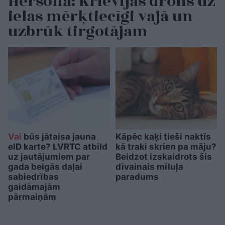
Hersonā: Krievijas drons uz
ielas mērķtiecīgi vajā un
uzbrūk tirgotājam
Vai
būs jātaisa jauna
Kāpēc kaķi tieši naktīs
eID karte? LVRTC atbild
kā traki skrien pa māju?
uz jautājumiem par
Beidzot izskaidrots šis
gada beigās daļai
dīvainais mīluļa
sabiedrības
paradums
gaidāmajām
pārmaiņām