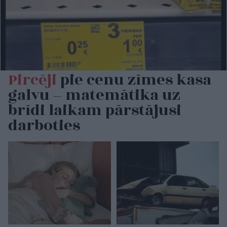
Pircēji
pie cenu zīmes kasa
galvu – matemātika uz
brīdi laikam pārstājusi
darboties