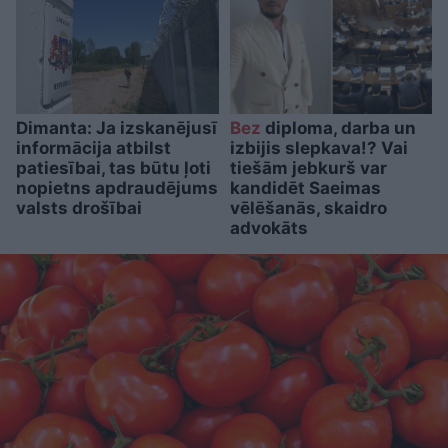
Dimanta: Ja izskanējusī
Bez
diploma, darba un
informācija atbilst
izbijis slepkava!? Vai
patiesībai, tas būtu ļoti
tiešām jebkurš var
nopietns apdraudējums
kandidēt Saeimas
valsts drošībai
vēlēšanās, skaidro
advokāts