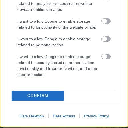
related to analytics like cookies on web or
sabiedrisko
device identifiers in apps.
transportu?” Ģimene
gribēja pavizināties ar
I want to allow Google to enable storage
vilcienu, bet biļešu
related to functionality of the website or app.
cena lika pārdomāt
Miris
rokmūzikas
pētnieks un mūzikas
I want to allow Google to enable storage
apskatnieks Klāss
related to personalization.
Vāvere
I want to allow Google to enable storage
related to security, including authentication
Šīm 3 zodiaka zīmēm
functionality and fraud prevention, and other
augusts būs īsts
user protection.
murgs – esi gatavs jau
tagad!
CONFIRM
Data Deletion
Data Access
Privacy Policy