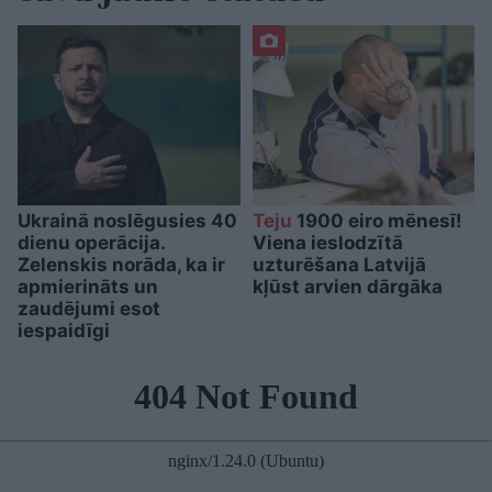
Ukrainā noslēgusies 40
Teju
1900 eiro mēnesī!
dienu operācija.
Viena ieslodzītā
Zelenskis norāda, ka ir
uzturēšana Latvijā
apmierināts un
kļūst arvien dārgāka
zaudējumi esot
iespaidīgi