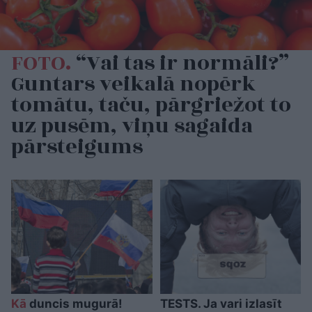
FOTO.
“Vai tas ir normāli?”
Guntars veikalā nopērk
tomātu, taču, pārgriežot to
uz pusēm, viņu sagaida
pārsteigums
Kā
duncis mugurā!
TESTS. Ja vari izlasīt