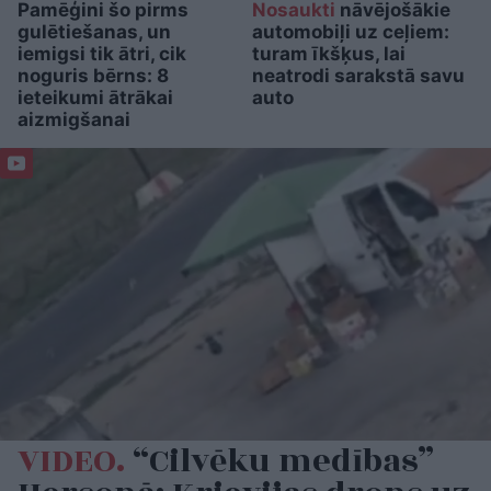
Pamēģini šo pirms
Nosaukti
nāvējošākie
gulētiešanas, un
automobiļi uz ceļiem:
iemigsi tik ātri, cik
turam īkšķus, lai
noguris bērns: 8
neatrodi sarakstā savu
ieteikumi ātrākai
auto
aizmigšanai
VIDEO.
“Cilvēku medības”