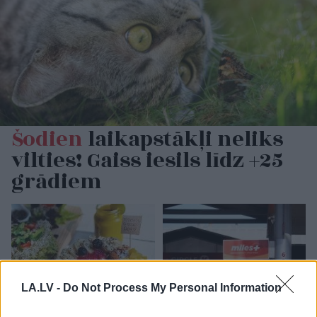
Šodien
laikapstākļi neliks
vilties! Gaiss iesils līdz +25
grādiem
LA.LV -
Do Not Process My Personal Information