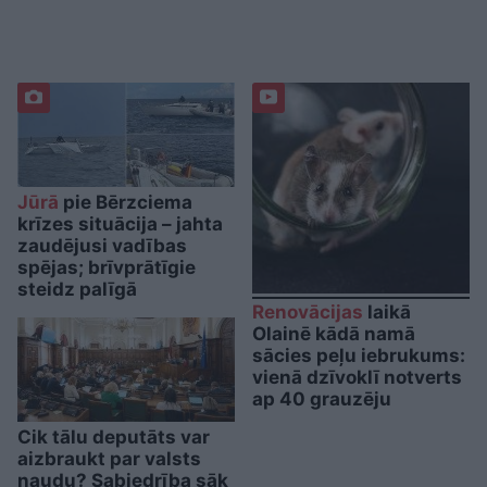
Jūrā
pie Bērzciema
krīzes situācija – jahta
zaudējusi vadības
spējas; brīvprātīgie
steidz palīgā
Renovācijas
laikā
Olainē kādā namā
sācies peļu iebrukums:
vienā dzīvoklī notverts
ap 40 grauzēju
Cik tālu deputāts var
aizbraukt par valsts
naudu? Sabiedrība sāk