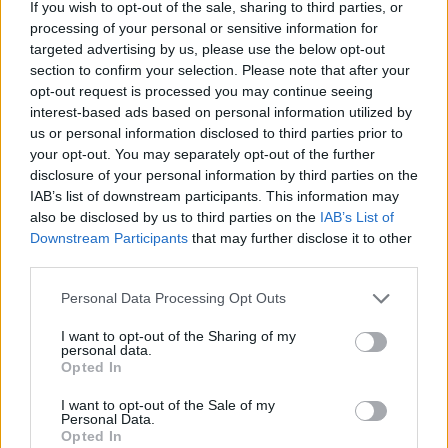
If you wish to opt-out of the sale, sharing to third parties, or
Gribi
atbrīvoties no 5 kg
Degvielas cenas var
processing of your personal or sensitive information for
liekā svara? Tad
nekristies vēl ilgi…
targeted advertising by us, please use the below opt-out
brokastis ir jāēd šajā
Ekonomikas ministrijā
section to confirm your selection. Please note that after your
laikā!
pastāsta, kāds ir
opt-out request is processed you may continue seeing
tālākais rīcības plāns
interest-based ads based on personal information utilized by
us or personal information disclosed to third parties prior to
your opt-out. You may separately opt-out of the further
disclosure of your personal information by third parties on the
IAB’s list of downstream participants. This information may
also be disclosed by us to third parties on the
IAB’s List of
Downstream Participants
that may further disclose it to other
third parties.
Please note that this website/app uses one or more Google
Personal Data Processing Opt Outs
services and may gather and store information including but
not limited to your visit or usage behaviour. You may click to
I want to opt-out of the Sharing of my
personal data.
grant or deny consent to Google and its third-party tags to
Opted In
use your data for below specified purposes in below Google
Vai zem jūsu gultas ir
consent section.
I want to opt-out of the Sale of my
Personal Data.
ūdens ādere? Rīkstnieks
Opted In