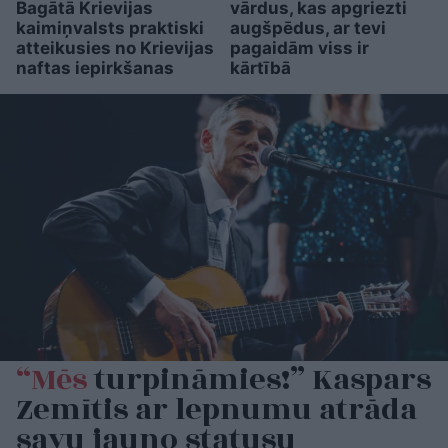
Bagātā Krievijas
vārdus, kas apgriezti
kaimiņvalsts praktiski
augšpēdus, ar tevi
atteikusies no Krievijas
pagaidām viss ir
naftas iepirkšanas
kārtībā
“Mēs
turpināmies!” Kaspars
Zemītis ar lepnumu atrāda
savu jauno statusu