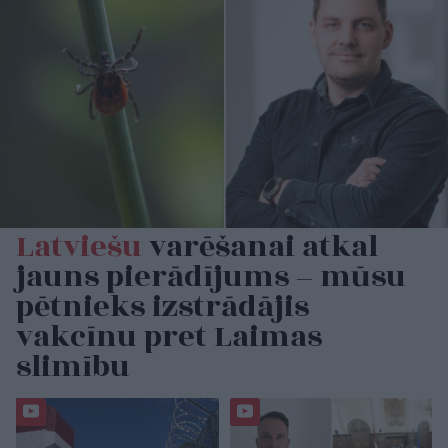
Latviešu
varēšanai atkal
jauns pierādījums – mūsu
pētnieks izstrādājis
vakcīnu pret Laimas
slimību