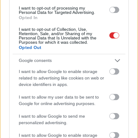
iesaka vienkāršu pārbaudi
I want to opt-out of processing my
Personal Data for Targeted Advertising.
Opted In
I want to opt-out of Collection, Use,
Retention, Sale, and/or Sharing of my
Personal Data that Is Unrelated with the
Purposes for which it was collected.
Opted Out
Google consents
Nosaukts Eiropas
Miljoni
iztērēti, skats uz
I want to allow Google to enable storage
Atcelt
Ziņot
spēcīgākais
Vecrīgu ir, bet cilvēku
related to advertising like cookies on web or
izlūkdienests, bet tas
nav – kaut kas ir greizi
device identifiers in apps.
nav Ukrainai. Kurā vietā
ar jauno promenādi
ir Latvija?
I want to allow my user data to be sent to
Google for online advertising purposes.
I want to allow Google to send me
personalized advertising.
I want to allow Google to enable storage
“Tikai
bagātie izmanto