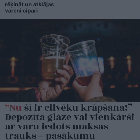
rēķināt un atklājas
vareni cipari
“Nu
šī ir cilvēku krāpšana!”
Depozīta glāze vai vienkārši
ar varu iedots maksas
trauks – pasākumu