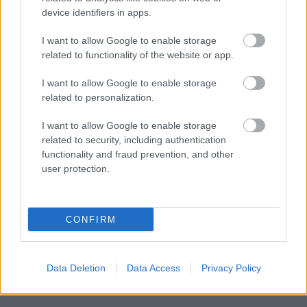
device identifiers in apps.
Kad beidzot varētu būt
Pamatīgs
reibums! Rīgā
I want to allow Google to enable storage
gatava “Rail Baltica”
policija aiztur agresīvu
related to functionality of the website or app.
pamattrase? Dubkēvičs
vīrieti, kurš ar
iezīmē iespējamo
elektrisko riteņkrēslu
I want to allow Google to enable storage
scenāriju
pārvietojās pa
related to personalization.
brauktuvi
I want to allow Google to enable storage
related to security, including authentication
functionality and fraud prevention, and other
user protection.
CONFIRM
Data Deletion
Data Access
Privacy Policy