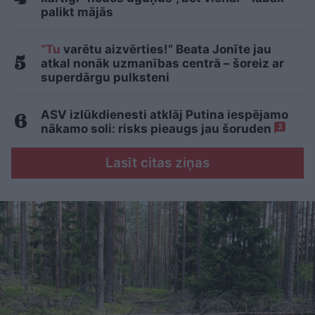
palikt mājās
“Tu
varētu aizvērties!” Beata Jonīte jau
atkal nonāk uzmanības centrā – šoreiz ar
superdārgu pulksteni
ASV izlūkdienesti atklāj Putina iespējamo
nākamo soli: risks pieaugs jau šoruden
2
Lasīt citas ziņas