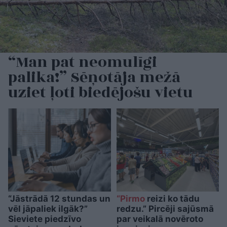
“Man pat neomulīgi
palika!” Sēņotāja mežā
uziet ļoti biedējošu vietu
“Jāstrādā 12 stundas un
“Pirmo
reizi ko tādu
vēl jāpaliek ilgāk?”
redzu.” Pircēji sajūsmā
Sieviete piedzīvo
par veikalā novēroto