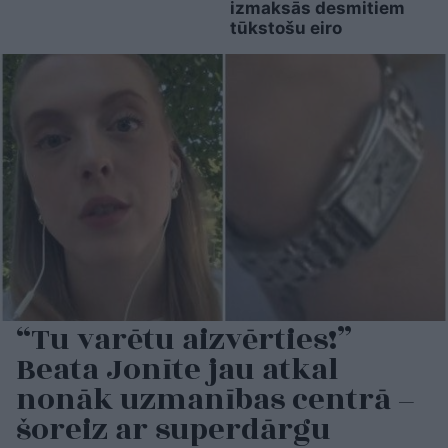
izmaksās desmitiem
tūkstošu eiro
“Tu varētu aizvērties!”
Beata Jonīte jau atkal
nonāk uzmanības centrā –
šoreiz ar superdārgu