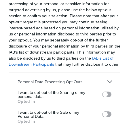
atriebties
processing of your personal or sensitive information for
targeted advertising by us, please use the below opt-out
section to confirm your selection. Please note that after your
opt-out request is processed you may continue seeing
interest-based ads based on personal information utilized by
us or personal information disclosed to third parties prior to
your opt-out. You may separately opt-out of the further
disclosure of your personal information by third parties on the
IAB’s list of downstream participants. This information may
also be disclosed by us to third parties on the
IAB’s List of
Downstream Participants
that may further disclose it to other
third parties.
Krievijā sācies pavēstu
“Tik daudz melu…”
vilnis: zināms, kas
Modris Konovalovs
Please note that this website/app uses one or more Google
Personal Data Processing Opt Outs
notiek ar tiem, kuri tās
atklāj, ko ekspertīzē
services and may gather and store information including but
izvēlas ignorēt
konstatēja nošauto
not limited to your visit or usage behaviour. You may click to
I want to opt-out of the Sharing of my
suņu kuņģos
personal data.
grant or deny consent to Google and its third-party tags to
Opted In
use your data for below specified purposes in below Google
consent section.
I want to opt-out of the Sale of my
Personal Data.
Opted In