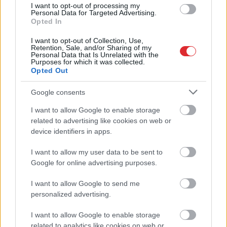
I want to opt-out of processing my
Personal Data for Targeted Advertising.
Opted In
I want to opt-out of Collection, Use,
Retention, Sale, and/or Sharing of my
Personal Data that Is Unrelated with the
Purposes for which it was collected.
Opted Out
Google consents
TESTS.
Tikai cilvēki ar
laucinieka DNS spēs iegūt
I want to allow Google to enable storage
Atcelt
Ziņot
related to advertising like cookies on web or
80% šajā lauku gudrību
device identifiers in apps.
testā
I want to allow my user data to be sent to
Google for online advertising purposes.
I want to allow Google to send me
personalized advertising.
I want to allow Google to enable storage
related to analytics like cookies on web or