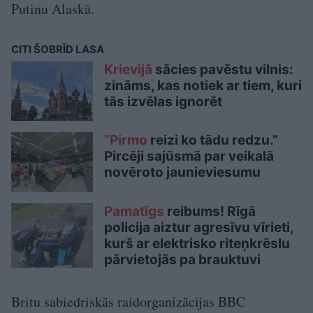
Putinu Alaskā.
CITI ŠOBRĪD LASA
Krievijā
sācies pavēstu vilnis:
zināms, kas notiek ar tiem, kuri
tās izvēlas ignorēt
“Pirmo
reizi ko tādu redzu.”
Pircēji sajūsmā par veikalā
novēroto jaunieviesumu
Pamatīgs
reibums! Rīgā
policija aiztur agresīvu vīrieti,
kurš ar elektrisko riteņkrēslu
pārvietojās pa brauktuvi
Britu sabiedriskās raidorganizācijas BBC