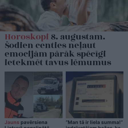
Horoskopi
8. augustam.
Šodien centies neļaut
emocijām pārāk spēcīgi
ietekmēt tavus lēmumus
Jauns
pavērsiena
“Man tā ir liela summa!”
Lietuvā nogalinātā
iedzīvotājam bažas, ka