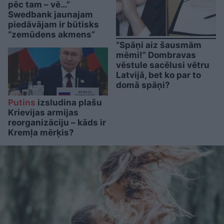
pēc tam – vē…”
Swedbank jaunajam
piedāvājam ir būtisks
“zemūdens akmens”
“Spāņi aiz šausmām
mēmi!” Dombravas
vēstule sacēlusi vētru
Latvijā, bet ko par to
domā spāņi?
Putins
izsludina plašu
Krievijas armijas
reorganizāciju – kāds ir
Kremļa mērķis?