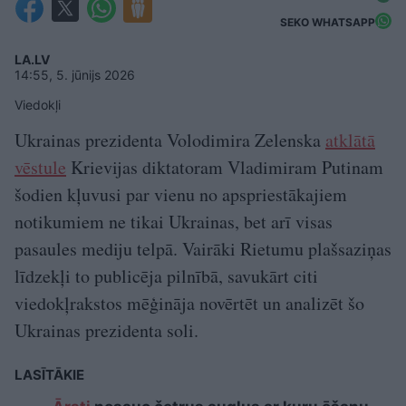
SEKO WHATSAPP
LA.LV
14:55, 5. jūnijs 2026
Viedokļi
Ukrainas prezidenta Volodimira Zelenska
atklātā
vēstule
Krievijas diktatoram Vladimiram Putinam
šodien kļuvusi par vienu no apspriestākajiem
notikumiem ne tikai Ukrainas, bet arī visas
pasaules mediju telpā. Vairāki Rietumu plašsaziņas
līdzekļi to publicēja pilnībā, savukārt citi
viedokļrakstos mēģināja novērtēt un analizēt šo
Ukrainas prezidenta soli.
LASĪTĀKIE