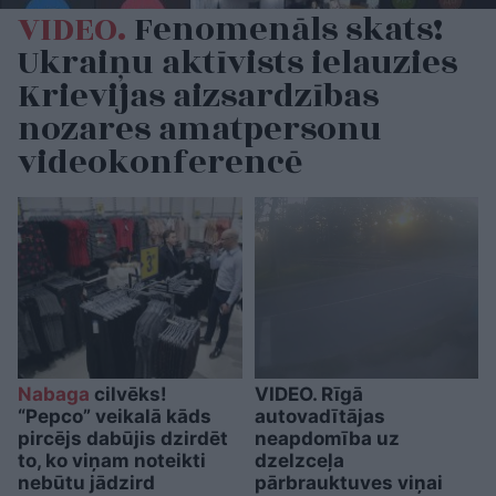
VIDEO.
Fenomenāls skats!
Ukraiņu aktīvists ielauzies
Krievijas aizsardzības
nozares amatpersonu
videokonferencē
Nabaga
cilvēks!
VIDEO. Rīgā
“Pepco” veikalā kāds
autovadītājas
pircējs dabūjis dzirdēt
neapdomība uz
to, ko viņam noteikti
dzelzceļa
nebūtu jādzird
pārbrauktuves viņai