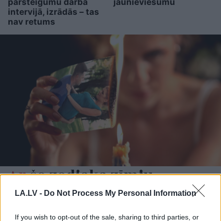
pārsteigumu darba
jaunieviesumu
intervijā, izrādās – tas
nav retums
Ar
šo zodiaka zīmju
pārstāvjiem labāk
LA.LV -
Do Not Process My Personal Information
nestrīdēties: viņi vienmēr
atradīs veidu, kā pamatīgi
If you wish to opt-out of the sale, sharing to third parties, or