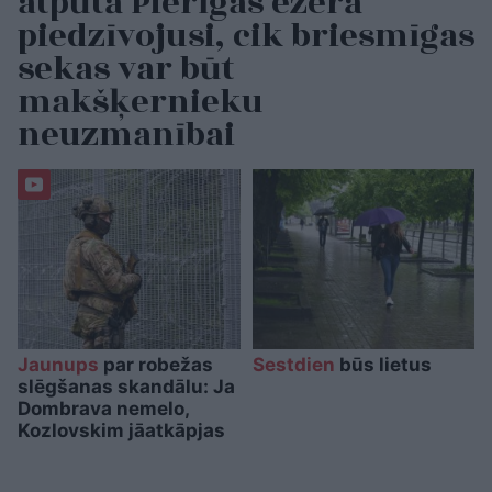
atpūtā Pierīgas ezerā
piedzīvojusi, cik briesmīgas
sekas var būt
makšķernieku
neuzmanībai
Jaunups
par robežas
Sestdien
būs lietus
slēgšanas skandālu: Ja
Dombrava nemelo,
Kozlovskim jāatkāpjas