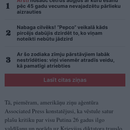
Ārsti
nosauc četrus augļus ar kuru ēšanu
pēc 45 gadu vecuma nevajadzētu pārlieku
aizrauties
Nabaga cilvēks! “Pepco” veikalā kāds
pircējs dabūjis dzirdēt to, ko viņam
noteikti nebūtu jādzird
Ar šo zodiaka zīmju pārstāvjiem labāk
nestrīdēties: viņi vienmēr atradīs veidu,
kā pamatīgi atriebties
Lasīt citas ziņas
Tā, piemēram, amerikāņu ziņu aģentūra
Associated Press konstatējusi, ka vēstule satur
plašu kritiku par visu Putina 26 gadus ilgo
valdīšanu un norāda uz Krievijas diktatora trauslo