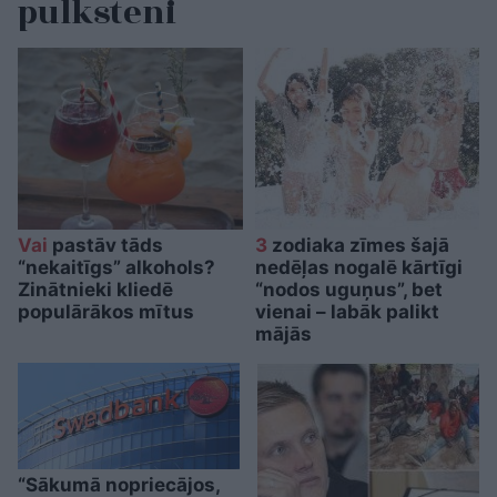
pulksteni
Vai
pastāv tāds
3
zodiaka zīmes šajā
“nekaitīgs” alkohols?
nedēļas nogalē kārtīgi
Zinātnieki kliedē
“nodos uguņus”, bet
populārākos mītus
vienai – labāk palikt
mājās
“Sākumā nopriecājos,