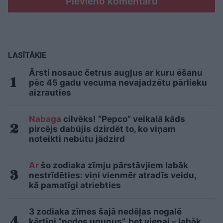
Pievieno komentāru
LASĪTĀKIE
Ārsti nosauc četrus augļus ar kuru ēšanu
pēc 45 gadu vecuma nevajadzētu pārlieku
aizrauties
Nabaga
cilvēks! “Pepco” veikalā kāds
pircējs dabūjis dzirdēt to, ko viņam
noteikti nebūtu jādzird
Ar
šo zodiaka zīmju pārstāvjiem labāk
nestrīdēties: viņi vienmēr atradīs veidu,
kā pamatīgi atriebties
3 zodiaka zīmes šajā nedēļas nogalē
kārtīgi “nodos uguņus”, bet vienai – labāk