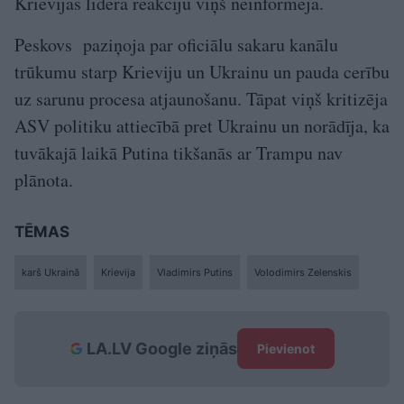
Krievijas līdera reakciju viņš neinformēja.
Peskovs paziņoja par oficiālu sakaru kanālu
trūkumu starp Krieviju un Ukrainu un pauda cerību
uz sarunu procesa atjaunošanu. Tāpat viņš kritizēja
ASV politiku attiecībā pret Ukrainu un norādīja, ka
tuvākajā laikā Putina tikšanās ar Trampu nav
plānota.
TĒMAS
karš Ukrainā
Krievija
Vladimirs Putins
Volodimirs Zelenskis
LA.LV Google ziņās
Pievienot