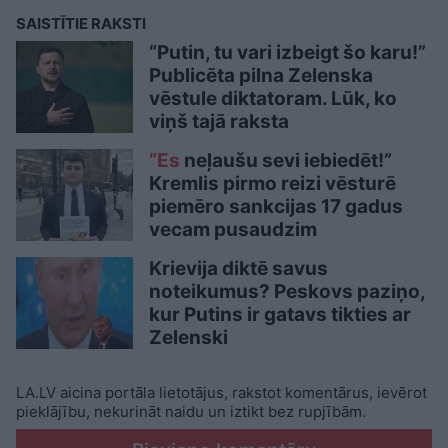
SAISTĪTIE RAKSTI
“Putin, tu vari izbeigt šo karu!”
Publicēta pilna Zelenska
vēstule diktatoram. Lūk, ko
viņš tajā raksta
“Es
neļaušu sevi iebiedēt!”
Kremlis pirmo reizi vēsturē
piemēro sankcijas 17 gadus
vecam pusaudzim
Krievija diktē savus
noteikumus? Peskovs paziņo,
kur Putins ir gatavs tikties ar
Zelenski
LA.LV aicina portāla lietotājus, rakstot komentārus, ievērot
pieklājību, nekurināt naidu un iztikt bez rupjībām.