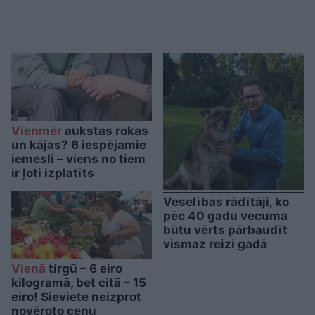
Vienmēr
aukstas rokas
un kājas? 6 iespējamie
iemesli – viens no tiem
ir ļoti izplatīts
Veselības rādītāji, ko
pēc 40 gadu vecuma
būtu vērts pārbaudīt
vismaz reizi gadā
Vienā
tirgū – 6 eiro
kilogramā, bet citā – 15
eiro! Sieviete neizprot
novēroto cenu