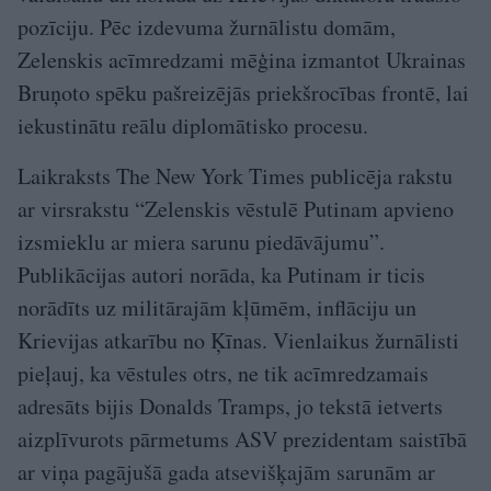
pozīciju. Pēc izdevuma žurnālistu domām,
Zelenskis acīmredzami mēģina izmantot Ukrainas
Bruņoto spēku pašreizējās priekšrocības frontē, lai
iekustinātu reālu diplomātisko procesu.
Laikraksts The New York Times publicēja rakstu
ar virsrakstu “Zelenskis vēstulē Putinam apvieno
izsmieklu ar miera sarunu piedāvājumu”.
Publikācijas autori norāda, ka Putinam ir ticis
norādīts uz militārajām kļūmēm, inflāciju un
Krievijas atkarību no Ķīnas. Vienlaikus žurnālisti
pieļauj, ka vēstules otrs, ne tik acīmredzamais
adresāts bijis Donalds Tramps, jo tekstā ietverts
aizplīvurots pārmetums ASV prezidentam saistībā
ar viņa pagājušā gada atsevišķajām sarunām ar