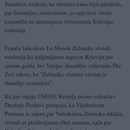
žurnālisti uzskata, ka vēstules tonis bijis pārdrošs,
pat līdzinājies izsmieklam, jo tajā tieši vērsta
uzmanība uz nesenajiem triecieniem Krievijas
teritorijā.
Franču laikraksts Le Monde Zelenska vēstuli
novērtēja kā mēģinājumu atgriezt Krieviju pie
sarunu galda, bet Vācijas iknedēļas izdevums Die
Zeit raksta, ka “Zelenska vēstulei vietām ir
draudīgs zemteksts”.
Kā jau ziņoja UNIAN, Kremļa preses sekretārs
Dmitrijs Peskovs paziņoja, ka Vladimiram
Putinam ir ziņots par Volodimira Zelenska atklāto
vēstuli ar piedāvājumu rīkot sarunas, taču par