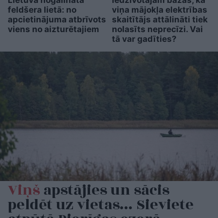
feldšera lietā: no
viņa mājokļa elektrības
apcietinājuma atbrīvots
skaitītājs attālināti tiek
viens no aizturētajiem
nolasīts neprecīzi. Vai
tā var gadīties?
Viņš
apstājies un sācis
peldēt uz vietas… Sieviete