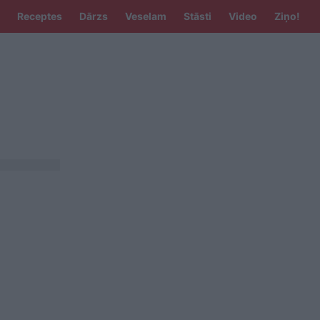
Receptes
Dārzs
Veselam
Stāsti
Video
Ziņo!