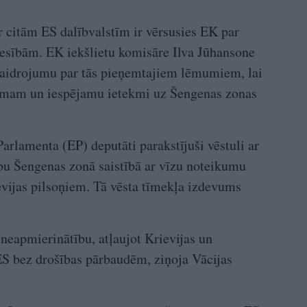
r citām ES dalībvalstīm ir vērsusies EK par
iesībām. EK iekšlietu komisāre Ilva Jūhansone
skaidrojumu par tās pieņemtajiem lēmumiem, lai
ējumam un iespējamu ietekmi uz Šengenas zonas
arlamenta (EP) deputāti parakstījuši vēstuli ar
bu Šengenas zonā saistībā ar vīzu noteikumu
evijas pilsoņiem. Tā vēsta tīmekļa izdevums
 neapmierinātību, atļaujot Krievijas un
ES bez drošības pārbaudēm, ziņoja Vācijas