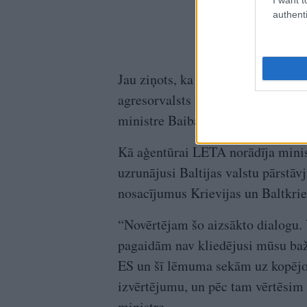
authenti
Jau ziņots, ka Ungārijas puse paga
agresorvalsts pilsoņu atvieglotu i
ministre Baiba Braže (JV).
Kā aģentūrai LETA norādīja minis
uzrunājusi Baltijas valstu pārstāv
nosacījumus Krievijas un Baltkrie
“Novērtējam šo aizsākto dialogu. 
pagaidām nav kliedējusi mūsu baža
ES un šī lēmuma sekām uz kopējo
izvērtējumu, un pēc tam vērtēsim 
ministre.