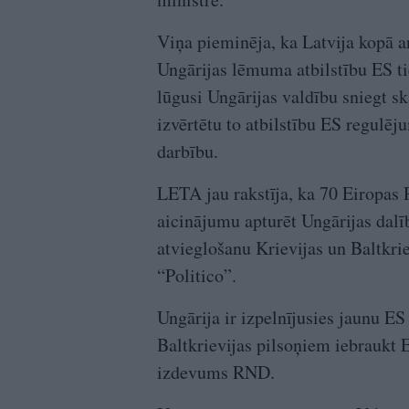
Viņa pieminēja, ka Latvija kopā a
Ungārijas lēmuma atbilstību ES t
lūgusi Ungārijas valdību sniegt 
izvērtētu to atbilstību ES regul
darbību.
LETA jau rakstīja, ka 70 Eiropas P
aicinājumu apturēt Ungārijas dalī
atvieglošanu Krievijas un Baltkri
“Politico”.
Ungārija ir izpelnījusies jaunu ES
Baltkrievijas pilsoņiem iebraukt 
izdevums RND.