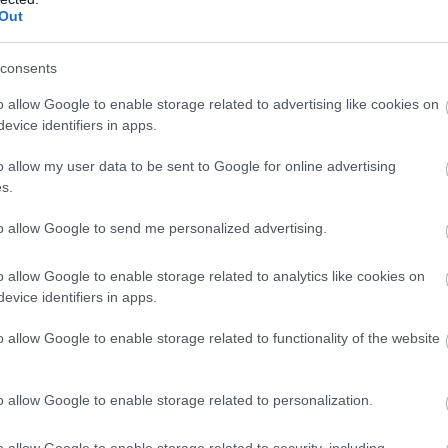
zi! Pēc “Maxima”
Odesā – Krievijas
Out
klējuma klients
triecienos sagrautas
ina citus
ēkas un ievainoti
Atcelt
Ziņot
consents
vadītājus
cilvēki
kāpt uz tā paša
o allow Google to enable storage related to advertising like cookies on
ekļa
evice identifiers in apps.
o allow my user data to be sent to Google for online advertising
aunot robežkontroli ap Ungārijas robežu.
s.
to allow Google to send me personalized advertising.
o allow Google to enable storage related to analytics like cookies on
evice identifiers in apps.
o allow Google to enable storage related to functionality of the website
o allow Google to enable storage related to personalization.
o allow Google to enable storage related to security, including