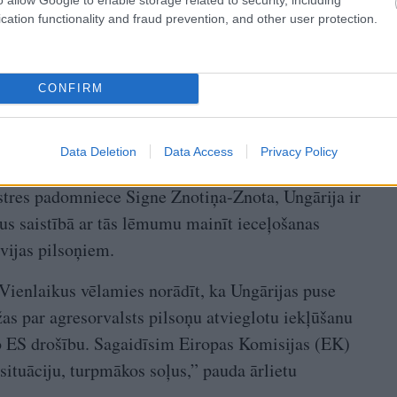
cation functionality and fraud prevention, and other user protection.
CONFIRM
idām nav kliedējusi Baltijas valstu bažas par
ekļūšanu Eiropas Savienībā (ES), uzsver ārlietu
Data Deletion
Data Access
Privacy Policy
tres padomniece Signe Znotiņa-Znota, Ungārija ir
jus saistībā ar tās lēmumu mainīt ieceļošanas
vijas pilsoņiem.
Vienlaikus vēlamies norādīt, ka Ungārijas puse
s par agresorvalsts pilsoņu atvieglotu iekļūšanu
 ES drošību. Sagaidīsim Eiropas Komisijas (EK)
situāciju, turpmākos soļus,” pauda ārlietu