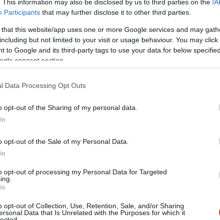
. This information may also be disclosed by us to third parties on the
IA
mu bremzēšana. Šobrīd Ungārijas pieeja ļaut
Participants
that may further disclose it to other third parties.
žotam skaitam Krievijas, Baltkrievijas pilsoņu kopā
 that this website/app uses one or more Google services and may gath
, lai varētu braukāt pa visu Eiropas Savienību,
including but not limited to your visit or usage behaviour. You may click 
saka.
 to Google and its third-party tags to use your data for below specifi
ogle consent section.
zticas, bet Ungārijas rīcība šobrīd liek ļoti
l Data Processing Opt Outs
o opt-out of the Sharing of my personal data.
In
o opt-out of the Sale of my Personal Data.
In
to opt-out of processing my Personal Data for Targeted
ing.
In
o opt-out of Collection, Use, Retention, Sale, and/or Sharing
ļūdu var pieļaut
VIDEO.
Smaga nakts
ersonal Data that Is Unrelated with the Purposes for which it
lected.