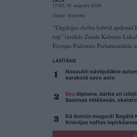
LA.LV
17:03, 10. augusts 2024
Ziņas
Ārzemēs
“Ungārijas rīcība šobrīd apdraud
top” izsakās Zanda Kalniņa-Lukaš
Eiropas Padomes Parlamentārās as
LASĪTĀKIE
Nosaukti nāvējošākie automo
sarakstā savu auto
Bez
diploma, darba un izbij
Saeimas vēlēšanās, skaidro
Kā duncis mugurā! Bagātā Kr
Krievijas naftas iepirkšana