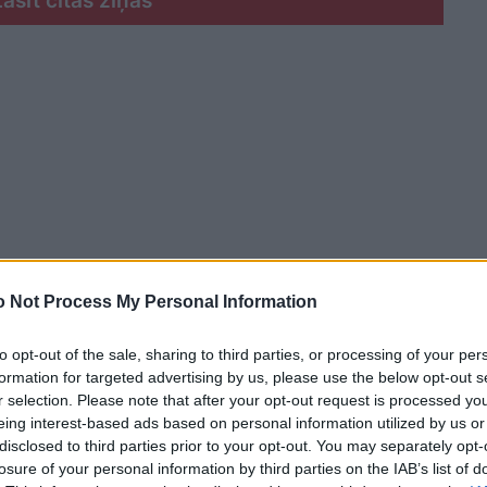
Lasīt citas ziņas
 Not Process My Personal Information
to opt-out of the sale, sharing to third parties, or processing of your per
formation for targeted advertising by us, please use the below opt-out s
r selection. Please note that after your opt-out request is processed y
eing interest-based ads based on personal information utilized by us or
u nav arī lieli draugi. “Esam ilgstošā periodā
disclosed to third parties prior to your opt-out. You may separately opt-
īcībām, kas mums nav bijušas pieņemamas – gan
losure of your personal information by third parties on the IAB’s list of