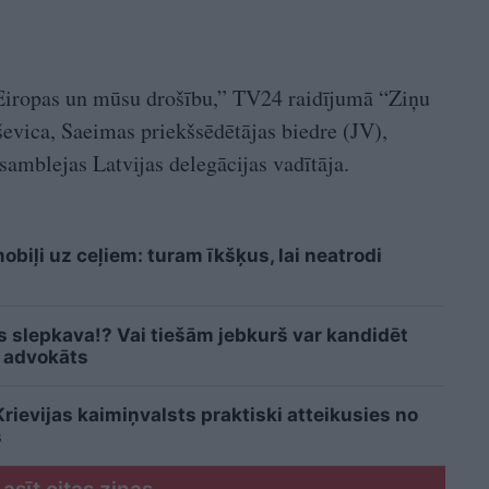
 Eiropas un mūsu drošību,” TV24 raidījumā “Ziņu
evica, Saeimas priekšsēdētājas biedre (JV),
amblejas Latvijas delegācijas vadītāja.
biļi uz ceļiem: turam īkšķus, lai neatrodi
is slepkava!? Vai tiešām jebkurš var kandidēt
 advokāts
ievijas kaimiņvalsts praktiski atteikusies no
s