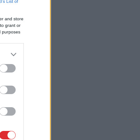
B’s List of
er and store
to grant or
ed purposes