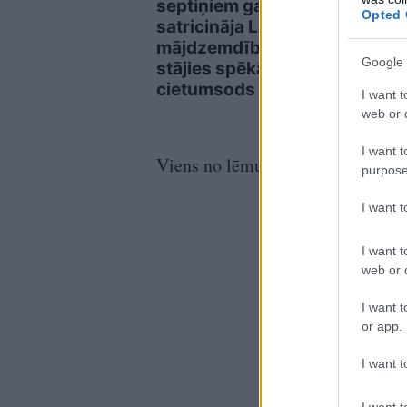
septiņiem gadiem
daud
Opted 
satricināja Latviju:
apme
mājdzemdību lietā
brīd
Google 
stājies spēkā
auto
cietumsods
neuz
I want t
grāb
web or d
I want t
Viens no lēmumiem varētu būt atj
purpose
I want 
I want t
web or d
I want t
or app.
I want t
I want t