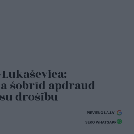
-Lukaševica:
ba šobrīd apdraud
su drošību
PIEVIENO LA.LV
SEKO WHATSAPP