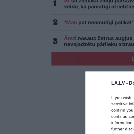
Ar
šo zodiaka zīmju pārstāvj
veidu, kā pamatīgi atriebtie
“Man
pat neomulīgi palika!”
Ārsti
nosauc četrus augļus
nevajadzētu pārlieku aizrau
LA.LV -
Do
If you wish 
sensitive in
confirm you
continue se
information 
further disc