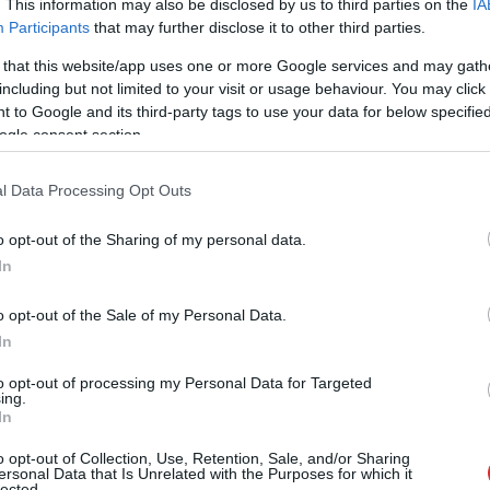
. This information may also be disclosed by us to third parties on the
IA
Participants
that may further disclose it to other third parties.
 that this website/app uses one or more Google services and may gath
including but not limited to your visit or usage behaviour. You may click 
 to Google and its third-party tags to use your data for below specifi
ogle consent section.
l Data Processing Opt Outs
o opt-out of the Sharing of my personal data.
In
o opt-out of the Sale of my Personal Data.
In
to opt-out of processing my Personal Data for Targeted
ing.
In
o opt-out of Collection, Use, Retention, Sale, and/or Sharing
ersonal Data that Is Unrelated with the Purposes for which it
lected.