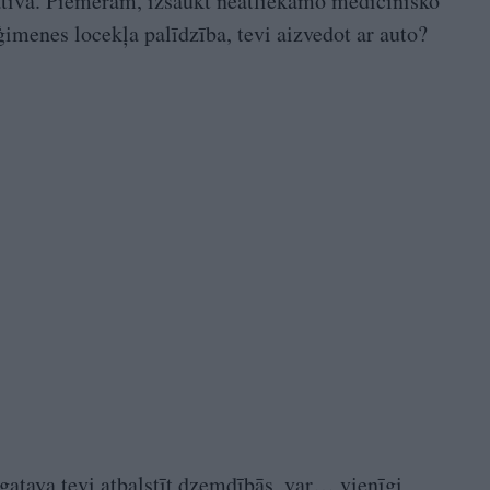
natīva. Piemēram, izsaukt neatliekamo medicīnisko
imenes locekļa palīdzība, tevi aizvedot ar auto?
gatava tevi atbalstīt dzemdībās, var… vienīgi