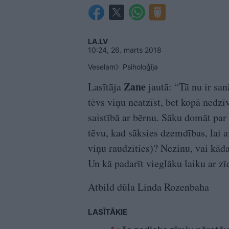
LA.LV
10:24, 26. marts 2018
Veselam
Psiholoģija
Zane
Lasītāja
jautā: “Tā nu ir san
tēvs viņu neatzīst, bet kopā nedz
saistībā ar bērnu. Sāku domāt par
tēvu, kad sāksies dzemdības, lai ai
viņu raudzīties)? Nezinu, vai kād
Un kā padarīt vieglāku laiku ar zī
Atbild dūla Linda Rozenbaha
LASĪTĀKIE