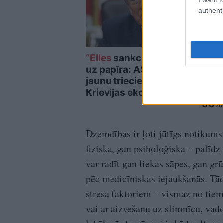
authenti
“Elles
sankcijas” jau ir
TEST
uz papīra: ASV gatavo
num
jaunu triecienu
attēl
Krievijas ekonomikai
test
90%
Dzemdības ir ļoti jūtīgs notikums
fiziska, gan psiholoģiska – palīd
var radīt gan liekas sāpes, gan g
pēc medicīniskas iejaukšanās. Tād
stresa faktoriem – vismaz no tiem
vai ar aizvešanu uz slimnīcu, vadot