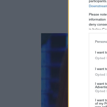
participants
Downstream 
Please note
information 
deny consent
in below Go
Persona
I want t
Opted 
I want t
Opted 
I want 
Advertis
Opted 
I want t
of my P
was col