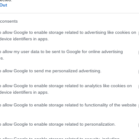
Out
Atcelt
Ziņot
consents
o allow Google to enable storage related to advertising like cookies on
 Gaidīt, dzemdēt un audzināt mazuli vienai ir
evice identifiers in apps.
 ka bērna tēvs mazuli atzīst un kaut kādā mērā ir
o allow my user data to be sent to Google for online advertising
ies no šīm rūpēm, jo pāra attiecības ir mainīgs
s.
 kas nemainās, jo bērniņam jūs vienmēr būsiet tētis
to allow Google to send me personalized advertising.
istīšanās var radīt tevī pretrunīgas jūtas
 aicinu tevi sajust un izvērtēt, kas no viņa rūpēm
o allow Google to enable storage related to analytics like cookies on
evice identifiers in apps.
i tev) vajadzīgs un kas tev šķiet pār mēru.
o allow Google to enable storage related to functionality of the website
o allow Google to enable storage related to personalization.
o allow Google to enable storage related to security, including