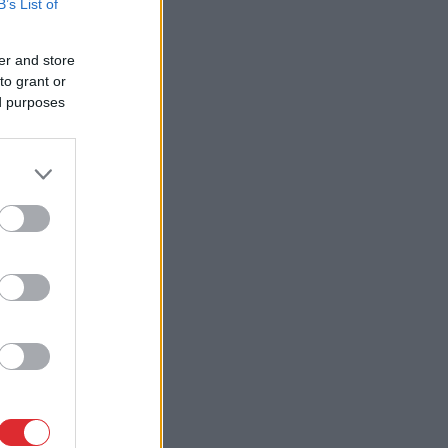
B’s List of
er and store
to grant or
ed purposes