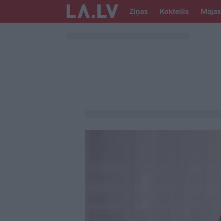
Ziņas
Kokteilis
Mājas