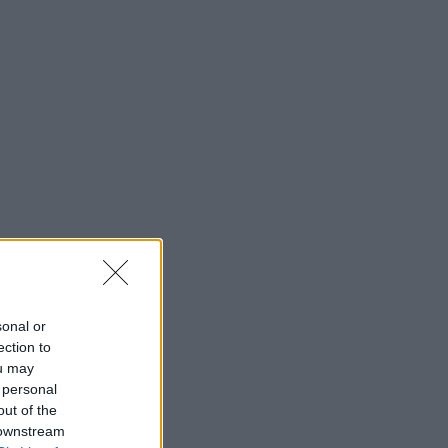
sonal or
ection to
ou may
 personal
out of the
 downstream