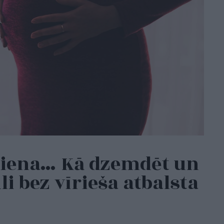
viena… Kā dzemdēt un
i bez vīrieša atbalsta