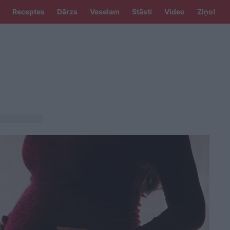
Receptes
Dārzs
Veselam
Stāsti
Video
Ziņo!