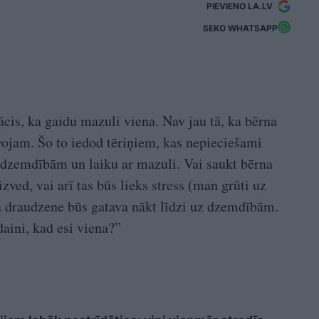
PIEVIENO LA.LV
SEKO WHATSAPP
ācis, ka gaidu mazuli viena. Nav jau tā, ka bērna
īvojam. Šo to iedod tēriņiem, kas nepieciešami
 dzemdībām un laiku ar mazuli. Vai saukt bērna
zved, vai arī tas būs lieks stress (man grūti uz
a draudzene būs gatava nākt līdzi uz dzemdībām.
daini, kad esi viena?”