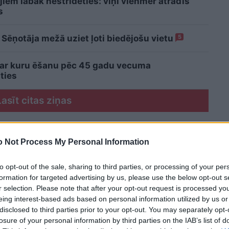
iem labāk nestrīdēties: viņi vienmēr atradīs
s
 Sēņotāja mežā uziet ļoti biedējošu vietu
5
 ar kuru ēšanu pēc 45 gadu vecuma
ties
Lasīt citas ziņas
 Not Process My Personal Information
to opt-out of the sale, sharing to third parties, or processing of your per
formation for targeted advertising by us, please use the below opt-out s
r selection. Please note that after your opt-out request is processed y
eing interest-based ads based on personal information utilized by us or
disclosed to third parties prior to your opt-out. You may separately opt-
losure of your personal information by third parties on the IAB’s list of