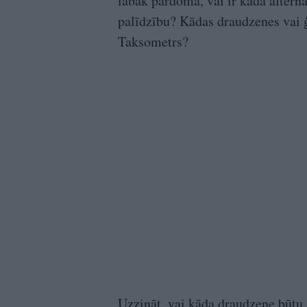
labāk pārdomā, vai ir kāda alter
palīdzību? Kādas draudzenes vai ģ
Taksometrs?
Uzzināt, vai kāda draudzene būtu 