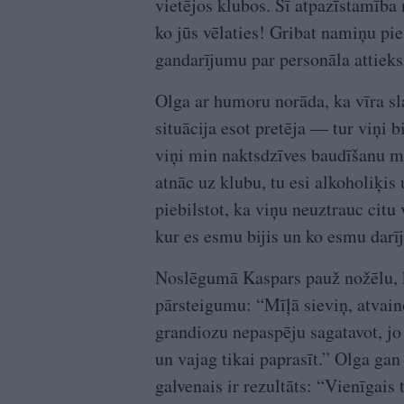
vietējos klubos. Šī atpazīstamība
ko jūs vēlaties! Gribat namiņu pie
gandarījumu par personāla attiek
Olga ar humoru norāda, ka vīra sla
situācija esot pretēja — tur viņi
viņi min naktsdzīves baudīšanu m
atnāc uz klubu, tu esi alkoholiķis
piebilstot, ka viņu neuztrauc citu
kur es esmu bijis un ko esmu darī
Noslēgumā Kaspars pauž nožēlu, k
pārsteigumu: “Mīļā sieviņ, atvain
grandiozu nepaspēju sagatavot, jo e
un vajag tikai paprasīt.” Olga gan
galvenais ir rezultāts: “Vienīgais