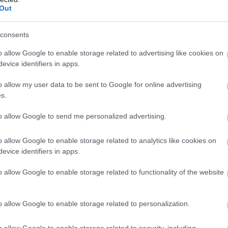
Out
Atcelt
Ziņot
consents
o allow Google to enable storage related to advertising like cookies on
evice identifiers in apps.
o allow my user data to be sent to Google for online advertising
dien
laiks
Latvijā bērnus dzemdē
s.
īsies. Laika
arvien vēlāk: dati atklāj,
to allow Google to send me personalized advertising.
gnoze
cik gadu tagad ir
“vidējai” mammai
o allow Google to enable storage related to analytics like cookies on
evice identifiers in apps.
īst, ka laikapstākļi vēl nav ideāli, taču sola
o allow Google to enable storage related to functionality of the website
atvest uz siltāku… lai gan laiks nav tā, ka baigi
 atnāksim pa dienu, no rīta.” Viņš arī neslēpj savu
o allow Google to enable storage related to personalization.
Un nedusmojies, sieva – es tev esmu teicis, es
o allow Google to enable storage related to security, including