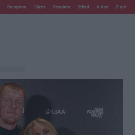
Receptes
Dārzs
Veselam
Stāsti
Video
Ziņo!