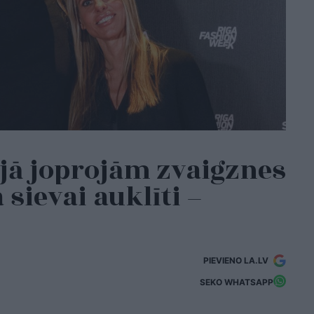
jā joprojām zvaigznes
 sievai auklīti –
PIEVIENO LA.LV
SEKO WHATSAPP