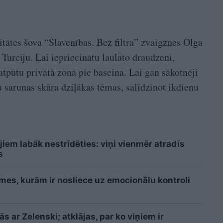
itātes šova “Slavenības. Bez filtra” zvaigznes Olga
urciju. Lai iepriecinātu laulāto draudzeni,
tpūtu privātā zonā pie baseina. Lai gan sākotnēji
u sarunas skāra dziļākas tēmas, salīdzinot ikdienu
jiem labāk nestrīdēties: viņi vienmēr atradīs
s
īmes, kurām ir nosliece uz emocionālu kontroli
 ar Zelenski; atklājas, par ko viņiem ir