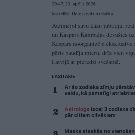
20:47, 29. aprīlis 2026
Kokteilis
Horoskopi un mistika
Atzīmējot savu kāzu jubileju, real
un Kaspars Kambalas devušies uz T
Kaspars noorganizēja ekskluzīvu a
pāris baudīja mieru, drīz vien viņ
Latvijā ar pieredzi svešatnē.
LASĪTĀKIE
Ar šo zodiaka zīmju pārstāv
veidu, kā pamatīgi atriebtie
Astroloģe
izceļ 3 zodiaka z
pār citiem cilvēkiem
Masks atsakās no vienošanās