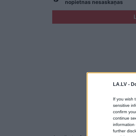
nopietnas nesaskaņas
LA.LV -
Do
If you wish 
sensitive in
confirm you
continue se
information 
further disc