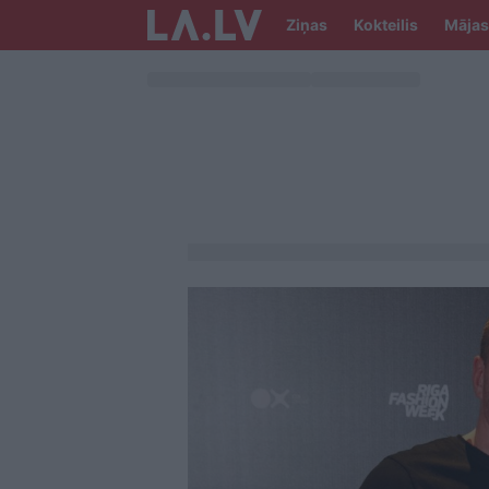
Ziņas
Kokteilis
Mājas