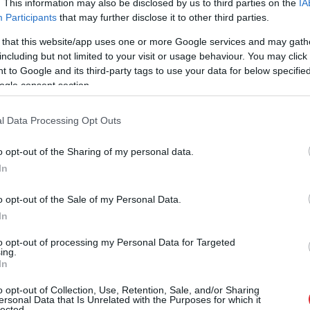
alizēt savu pašsajūtu prom no mājām: “Varbūt
. This information may also be disclosed by us to third parties on the
IA
Participants
that may further disclose it to other third parties.
s neder?” Viņa secina, ka ārpus dzimtenes viss
iedoklim pievienojas, norādot uz kraso atšķirību
 that this website/app uses one or more Google services and may gath
including but not limited to your visit or usage behaviour. You may click 
ijā ierasta parādība ir neapmierinātas sejas
 to Google and its third-party tags to use your data for below specifi
smīlība un sirsnība, kas spilgti izpaužas arī
ogle consent section.
l Data Processing Opt Outs
i atvieglotu sievas ikdienas soli, tādēļ viņš
o opt-out of the Sharing of my personal data.
izdomājis – es strādāšu, lai tev varētu būt kaut
In
 kas būs bišķiņ vecāka par tevi, tāda kārtīga
istente uzņemtos rūpes par maltīšu gatavošanu,
o opt-out of the Sale of my Personal Data.
In
i saposties. Olga atminas, ka līdzīga aprūpe
 Kaspars uzskata, ka šāds atbalsts ir nepieciešams,
to opt-out of processing my Personal Data for Targeted
ing.
iņai blakus.
In
o opt-out of Collection, Use, Retention, Sale, and/or Sharing
ersonal Data that Is Unrelated with the Purposes for which it
lected.