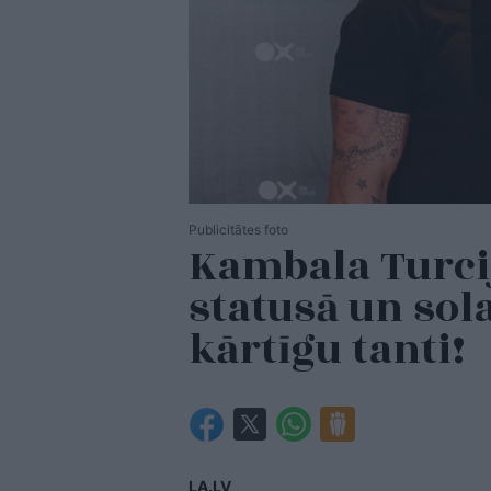
Publicitātes foto
Kambala Turci
statusā un sola
kārtīgu tanti!
LA.LV