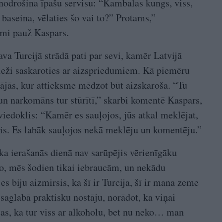
 nodrošina īpašu servisu: “Kambalas kungs, viss,
 baseina, vēlaties šo vai to?” Protams,”
smi pauž Kaspars.
va Turcijā strādā pati par sevi, kamēr Latvijā
 bieži saskaroties ar aizspriedumiem. Kā piemēru
ājās, kur attieksme mēdzot būt aizskaroša. “Tu
 un narkomāns tur stūrītī,” skarbi komentē Kaspars,
 viedoklis: “Kamēr es sauļojos, jūs atkal meklējat,
jis. Es labāk sauļojos nekā meklēju un komentēju.”
a ierašanās dienā nav sarūpējis vērienīgāku
o, mēs šodien tikai iebraucām, un nekādu
s biju aizmirsis, ka šī ir Turcija, šī ir mana zeme
 saglabā praktisku nostāju, norādot, ka viņai
 tas, ka tur viss ar alkoholu, bet nu neko… man