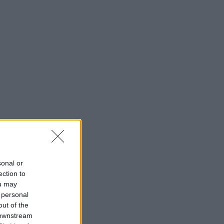
sonal or
ection to
ou may
 personal
out of the
 downstream