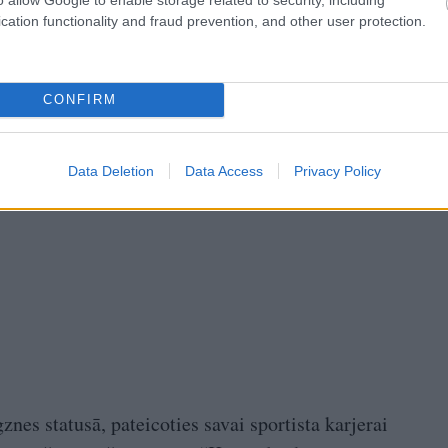
sive” vairāk kā pāris reizes, tāpēc ka es nevaru,
cation functionality and fraud prevention, and other user protection.
 kāds bars nebūtu un no kurienes.”
CONFIRM
Data Deletion
Data Access
Privacy Policy
nes statusā, pateicoties savai sportista karjerai