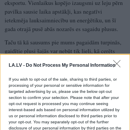
eksportu. Vienlaikus kopējo izaugsmi uz leju pērn
pavilka sausie laika apstākļi, kas negatīvi
ietekmēja lauksaimniecību un enerģētiku, un šī
gada otrajā pusē abās nozarēs es sagaidu plusus.
Taču tā kā sausums pie mums pagaidām turpinās,
gaidītie plusi šajās var nebūt tik lieli, kā cerēts
gada sākumā.
LA.LV -
Do Not Process My Personal Information
Tomēr lielākais jautājums, protams, ir par
If you wish to opt-out of the sale, sharing to third parties, or
ārējo ekonomikas vidi un vai pašreizējais
processing of your personal or sensitive information for
vājums pasaules ekonomikā būs pārejošs?
targeted advertising by us, please use the below opt-out
section to confirm your selection. Please note that after your
opt-out request is processed you may continue seeing
Galvenie riski pasaules ekonomikas izaugsmei ir
interest-based ads based on personal information utilized by
neatrisinātie tirdzniecības kari, bremzēšanās
us or personal information disclosed to third parties prior to
your opt-out. You may separately opt-out of the further
pasaules tirdzniecībā, kā arī rūpniecībā, joprojām
disclosure of your personal information by third parties on the