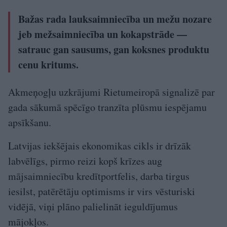
Bažas rada lauksaimniecība un mežu nozare
jeb mežsaimniecība un kokapstrāde —
satrauc gan sausums, gan koksnes produktu
cenu kritums.
Akmeņogļu uzkrājumi Rietumeiropā signalizē par
gada sākumā spēcīgo tranzīta plūsmu iespējamu
apsīkšanu.
Latvijas iekšējais ekonomikas cikls ir drīzāk
labvēlīgs, pirmo reizi kopš krīzes aug
mājsaimniecību kredītportfelis, darba tirgus
iesilst, patērētāju optimisms ir virs vēsturiski
vidējā, viņi plāno palielināt ieguldījumus
mājokļos.