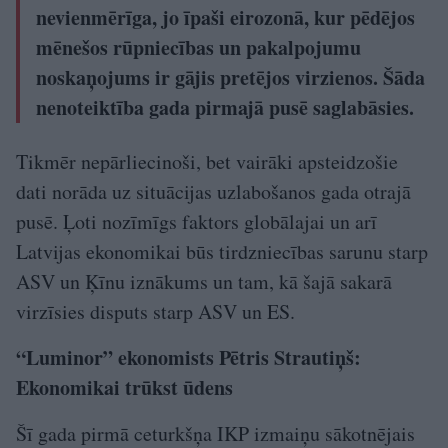
nevienmērīga, jo īpaši eirozonā, kur pēdējos
mēnešos rūpniecības un pakalpojumu
noskaņojums ir gājis pretējos virzienos. Šāda
nenoteiktība gada pirmajā pusē saglabāsies.
Tikmēr nepārliecinoši, bet vairāki apsteidzošie
dati norāda uz situācijas uzlabošanos gada otrajā
pusē. Ļoti nozīmīgs faktors globālajai un arī
Latvijas ekonomikai būs tirdzniecības sarunu starp
ASV un Ķīnu iznākums un tam, kā šajā sakarā
virzīsies disputs starp ASV un ES.
“Luminor” ekonomists Pētris Strautiņš:
Ekonomikai trūkst ūdens
Šī gada pirmā ceturkšņa IKP izmaiņu sākotnējais