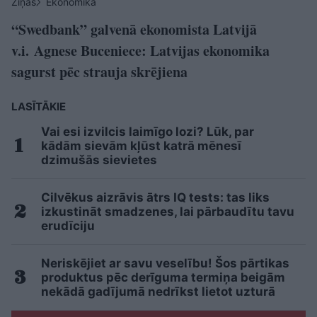
Ziņas
Ekonomika
“Swedbank” galvenā ekonomista Latvijā
v.i. Agnese Buceniece: Latvijas ekonomika
sagurst pēc strauja skrējiena
LASĪTĀKIE
Vai esi izvilcis laimīgo lozi? Lūk, par
kādām sievām kļūst katrā mēnesī
dzimušās sievietes
Cilvēkus aizrāvis ātrs IQ tests: tas liks
izkustināt smadzenes, lai pārbaudītu tavu
erudīciju
Neriskējiet ar savu veselību! Šos pārtikas
produktus pēc derīguma termiņa beigām
nekādā gadījumā nedrīkst lietot uzturā