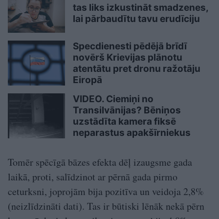
tas liks izkustināt smadzenes,
lai pārbaudītu tavu erudīciju
Specdienesti pēdējā brīdī
novērš Krievijas plānotu
atentātu pret dronu ražotāju
Eiropā
VIDEO. Ciemiņi no
Transilvānijas? Bēniņos
uzstādīta kamera fiksē
neparastus apakšīrniekus
Tomēr spēcīgā bāzes efekta dēļ izaugsme gada
laikā, proti, salīdzinot ar pērnā gada pirmo
ceturksni, joprojām bija pozitīva un veidoja 2,8%
(neizlīdzināti dati). Tas ir būtiski lēnāk nekā pērn