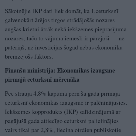
Sākotnējie IKP dati liek domāt, ka 1.ceturksnī
galvenokārt ārējos tirgos strādājošās nozares
augšas krietni ātrāk nekā iekšzemes pieprasījuma
nozares, taču to vājuma iemesli ir pārejoši — ne
patēriņš, ne investīcijas šogad nebūs ekonomiku
bremzējošs faktors.
Finanšu ministrija: Ekonomikas izaugsme
pirmajā ceturksnī mērenāka
Pēc straujā 4,8% kāpuma pērn šā gada pirmajā
ceturksnī ekonomikas izaugsme ir palēninājusies.
Iekšzemes kopprodukts (IKP) salīdzinājumā ar
pagājušā gada attiecīgo ceturksni palielinājies
vairs tikai par 2,8%, liecina otrdien publiskotie