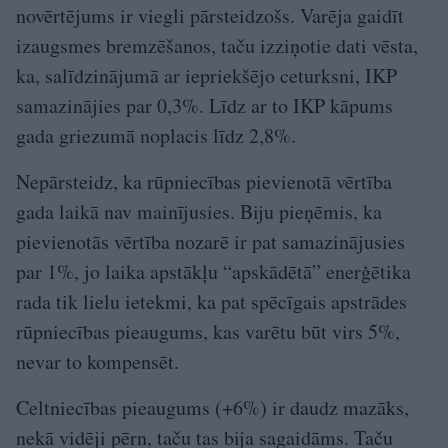
novērtējums ir viegli pārsteidzošs. Varēja gaidīt
izaugsmes bremzēšanos, taču izziņotie dati vēsta,
ka, salīdzinājumā ar iepriekšējo ceturksni, IKP
samazinājies par 0,3%. Līdz ar to IKP kāpums
gada griezumā noplacis līdz 2,8%.
Nepārsteidz, ka rūpniecības pievienotā vērtība
gada laikā nav mainījusies. Biju pieņēmis, ka
pievienotās vērtība nozarē ir pat samazinājusies
par 1%, jo laika apstākļu “apskādētā” enerģētika
rada tik lielu ietekmi, ka pat spēcīgais apstrādes
rūpniecības pieaugums, kas varētu būt virs 5%,
nevar to kompensēt.
Celtniecības pieaugums (+6%) ir daudz mazāks,
nekā vidēji pērn, taču tas bija sagaidāms. Taču