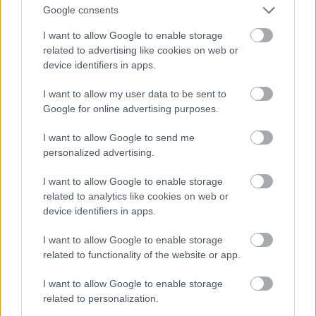
Google consents
šobrīd, manuprāt, nav pamata.
I want to allow Google to enable storage
Atcelt
Ziņot
“SEB bankas” makroekonomikas eksperts
related to advertising like cookies on web or
Dainis Gašpuitis: Lēnāk, bet uz priekšu
device identifiers in apps.
I want to allow my user data to be sent to
Tas, ka izaugsmes nosacījumi vājinās, ārējā vide
Google for online advertising purposes.
signalizēja visu pērno gadu, īpaši gada otrajā pusē.
I want to allow Google to send me
Taču uzrāviens būvniecībā šos signālus veiksmīgi
personalized advertising.
noslāpēja un ļāva sasniegt straujāko izaugsmi
I want to allow Google to enable storage
pēdējo gadu laikā.
related to analytics like cookies on web or
device identifiers in apps.
Gada sākumā izaugsme ir noslīdējusi līdz
I want to allow Google to enable storage
2,8%, kas Latvijas ekonomikai ir visai
related to functionality of the website or app.
mērens temps.
I want to allow Google to enable storage
related to personalization.
Ātrie dati norāda uz pieticīgu būvniecības