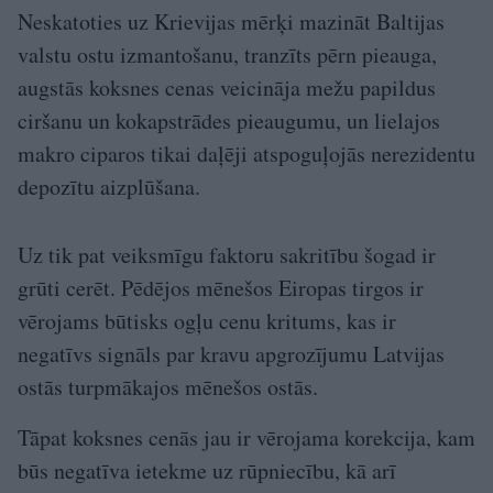
Neskatoties uz Krievijas mērķi mazināt Baltijas
valstu ostu izmantošanu, tranzīts pērn pieauga,
augstās koksnes cenas veicināja mežu papildus
ciršanu un kokapstrādes pieaugumu, un lielajos
makro ciparos tikai daļēji atspoguļojās nerezidentu
depozītu aizplūšana.
Uz tik pat veiksmīgu faktoru sakritību šogad ir
grūti cerēt. Pēdējos mēnešos Eiropas tirgos ir
vērojams būtisks ogļu cenu kritums, kas ir
negatīvs signāls par kravu apgrozījumu Latvijas
ostās turpmākajos mēnešos ostās.
Tāpat koksnes cenās jau ir vērojama korekcija, kam
būs negatīva ietekme uz rūpniecību, kā arī