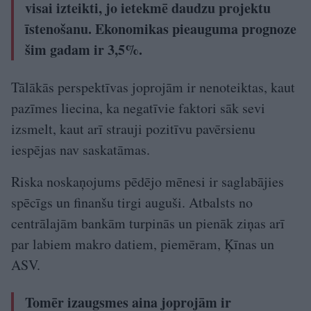
visai izteikti, jo ietekmē daudzu projektu
īstenošanu. Ekonomikas pieauguma prognoze
šim gadam ir 3,5%.
Tālākās perspektīvas joprojām ir nenoteiktas, kaut
pazīmes liecina, ka negatīvie faktori sāk sevi
izsmelt, kaut arī strauji pozitīvu pavērsienu
iespējas nav saskatāmas.
Riska noskaņojums pēdējo mēnesi ir saglabājies
spēcīgs un finanšu tirgi auguši. Atbalsts no
centrālajām bankām turpinās un pienāk ziņas arī
par labiem makro datiem, piemēram, Ķīnas un
ASV.
Tomēr izaugsmes aina joprojām ir