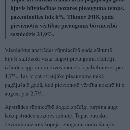
kļuvis būvniecības nozares pieauguma temps,
pazeminoties līdz 6%. Tikmēr 2018. gadā
pievienotās vērtības pieaugums būvniecībā
sasniedzis 21,9%.
Vienlaikus apstrādes rūpniecībā gada sākumā
bijuši salīdzoši visai augsti pieauguma rādītāji,
izlaides apjomiem divos mēnešos palielinoties par
4,7%. Tas ir pat straujāks pieaugums nekā
pagājušajā gadā, kad pievienotā vērtība nozarē bija
augusi par 2,7%.
Apstrādes rūpniecībā šogad spēcīgi turpina augt
kokapstrādes nozares izlaide. Tāpat būtisku
devumu nozares kopējā izaugsmē nodrošinājis