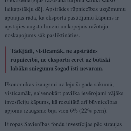
laikapstākļu dēļ. Apstrādes rūpniecības uzņēmumu
aptaujas rāda, ka eksporta pasūtījumu kāpums ir
apstājies augstā līmeni un kopējais ražotāju
noskaņojums sāk pasliktināties.
Tādējādi, visticamāk, ne apstrādes
rūpniecībā, ne eksportā cerēt uz būtiski
labāku sniegumu šogad īsti nevaram.
Ekonomikas izaugsmi uz leju šī gada sākumā,
visticamāk, galvenokārt pavilka ievērojami vājāks
investīciju kāpums, kā rezultātā arī būvniecības
apjomu izaugsme bija vien 6% (22% pērn).
Eiropas Savienības fondu investīcijas pēc straujas