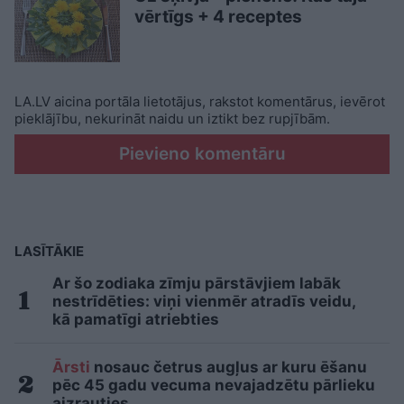
vērtīgs + 4 receptes
LA.LV aicina portāla lietotājus, rakstot komentārus, ievērot
pieklājību, nekurināt naidu un iztikt bez rupjībām.
Pievieno komentāru
LASĪTĀKIE
Ar šo zodiaka zīmju pārstāvjiem labāk
nestrīdēties: viņi vienmēr atradīs veidu,
kā pamatīgi atriebties
Ārsti
nosauc četrus augļus ar kuru ēšanu
pēc 45 gadu vecuma nevajadzētu pārlieku
aizrauties