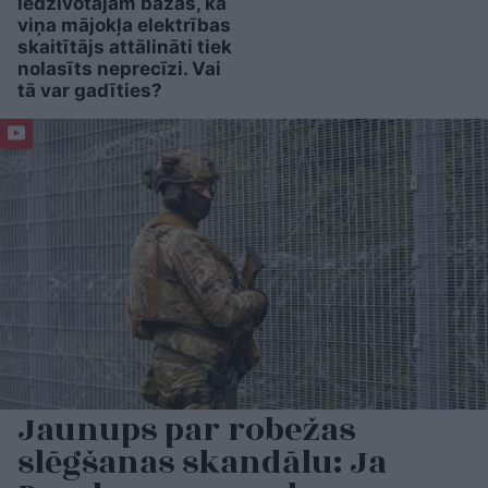
iedzīvotājam bažas, ka
viņa mājokļa elektrības
skaitītājs attālināti tiek
nolasīts neprecīzi. Vai
tā var gadīties?
Jaunups par robežas
slēgšanas skandālu: Ja