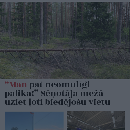
“Man
pat neomulīgi
palika!” Sēņotāja mežā
uziet ļoti biedējošu vietu