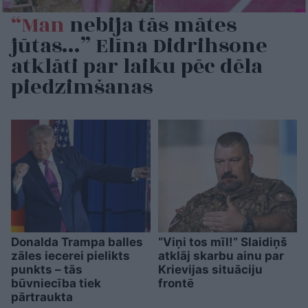
“Man
nebija tās mātes
jūtas…” Elīna Didrihsone
atklāti par laiku pēc dēla
piedzimšanas
Donalda Trampa balles
“Viņi tos mīl!” Slaidiņš
zāles iecerei pielikts
atklāj skarbu ainu par
punkts – tās
Krievijas situāciju
būvniecība tiek
frontē
pārtraukta