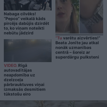
Nabaga cilvēks!
“Pepco” veikalā kāds
pircējs dabūjis dzirdēt
to, ko viņam noteikti
nebūtu jādzird
“Tu
varētu aizvērties!”
Beata Jonīte jau atkal
nonāk uzmanības
centrā – šoreiz ar
superdārgu pulksteni
VIDEO.
Rīgā
autovadītājas
neapdomība uz
dzelzceļa
pārbrauktuves viņai
izmaksās desmitiem
tūkstošu eiro