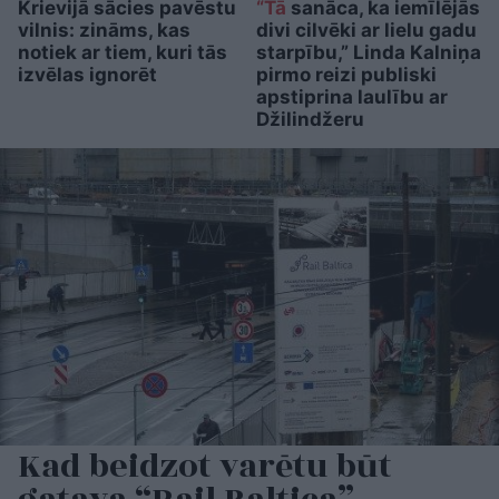
Krievijā sācies pavēstu
“Tā
sanāca, ka iemīlējās
vilnis: zināms, kas
divi cilvēki ar lielu gadu
notiek ar tiem, kuri tās
starpību,” Linda Kalniņa
izvēlas ignorēt
pirmo reizi publiski
apstiprina laulību ar
Džilindžeru
Kad beidzot varētu būt