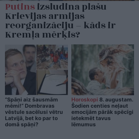
Putins
izsludina plašu
Krievijas armijas
reorganizāciju – kāds ir
Kremļa mērķis?
“Spāņi aiz šausmām
Horoskopi
8. augustam.
mēmi!” Dombravas
Šodien centies neļaut
vēstule sacēlusi vētru
emocijām pārāk spēcīgi
Latvijā, bet ko par to
ietekmēt tavus
domā spāņi?
lēmumus