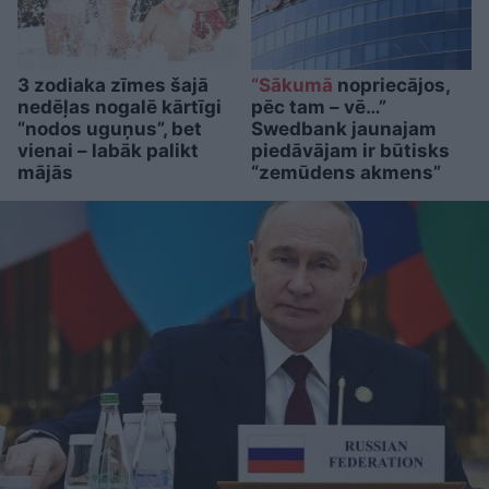
3 zodiaka zīmes šajā
“Sākumā
nopriecājos,
nedēļas nogalē kārtīgi
pēc tam – vē…”
“nodos uguņus”, bet
Swedbank jaunajam
vienai – labāk palikt
piedāvājam ir būtisks
mājās
“zemūdens akmens”