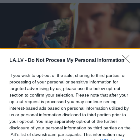
LA.LV -
Do Not Process My Personal Information
If you wish to opt-out of the sale, sharing to third parties, or
processing of your personal or sensitive information for
Ar šo zodiaka zīmju
targeted advertising by us, please use the below opt-out
section to confirm your selection. Please note that after your
pārstāvjiem labāk
opt-out request is processed you may continue seeing
nestrīdēties: viņi vienmēr
interest-based ads based on personal information utilized by
us or personal information disclosed to third parties prior to
atradīs veidu, kā pamatīgi
your opt-out. You may separately opt-out of the further
atriebties
disclosure of your personal information by third parties on the
IAB’s list of downstream participants. This information may