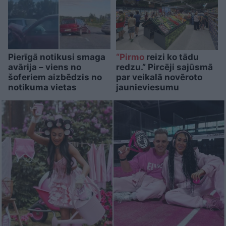
Pierīgā notikusi smaga
“Pirmo
reizi ko tādu
avārija – viens no
redzu.” Pircēji sajūsmā
šoferiem aizbēdzis no
par veikalā novēroto
notikuma vietas
jaunieviesumu