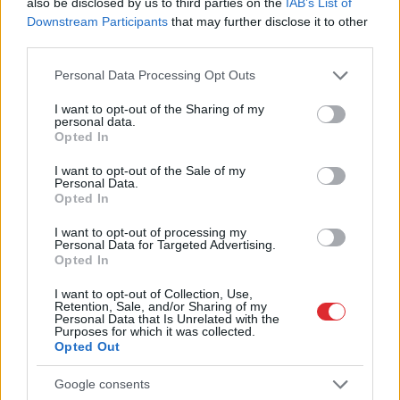
also be disclosed by us to third parties on the
IAB’s List of
Downstream Participants
that may further disclose it to other
third parties.
Please note that this website/app uses one or more Google
Personal Data Processing Opt Outs
services and may gather and store information including but
not limited to your visit or usage behaviour. You may click to
I want to opt-out of the Sharing of my
personal data.
grant or deny consent to Google and its third-party tags to
Opted In
use your data for below specified purposes in below Google
TESTS.
Tikai cilvēki ar
“Jāstrādā 12 stundas un
consent section.
I want to opt-out of the Sale of my
laucinieka DNS spēs
vēl jāpaliek ilgāk?”
Personal Data.
iegūt 80% šajā lauku
Sieviete piedzīvo
Opted In
gudrību testā
pārsteigumu darba
intervijā, izrādās – tas
I want to opt-out of processing my
Personal Data for Targeted Advertising.
nav retums
Opted In
I want to opt-out of Collection, Use,
Retention, Sale, and/or Sharing of my
Personal Data that Is Unrelated with the
Purposes for which it was collected.
Opted Out
Google consents