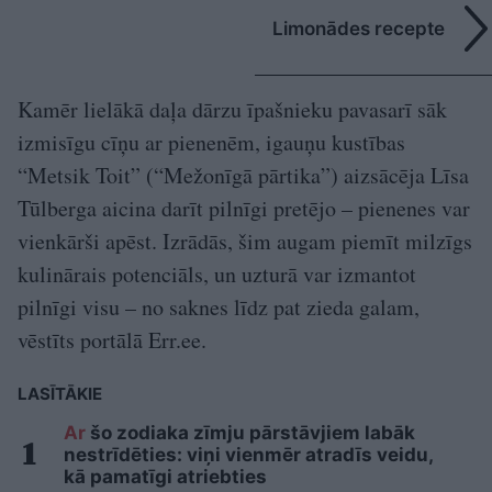
Limonādes recepte
Kamēr lielākā daļa dārzu īpašnieku pavasarī sāk
izmisīgu cīņu ar pienenēm, igauņu kustības
“Metsik Toit” (“Mežonīgā pārtika”) aizsācēja Līsa
Tūlberga aicina darīt pilnīgi pretējo – pienenes var
vienkārši apēst. Izrādās, šim augam piemīt milzīgs
kulinārais potenciāls, un uzturā var izmantot
pilnīgi visu – no saknes līdz pat zieda galam,
vēstīts portālā Err.ee.
LASĪTĀKIE
Ar
šo zodiaka zīmju pārstāvjiem labāk
nestrīdēties: viņi vienmēr atradīs veidu,
kā pamatīgi atriebties