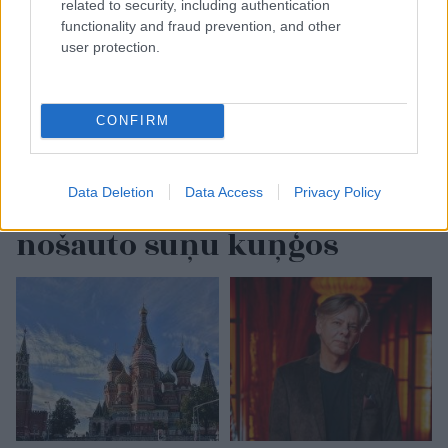
related to security, including authentication
functionality and fraud prevention, and other
user protection.
CONFIRM
“Tik
daudz melu…” Modris
Konovalovs atklāj, ko
Data Deletion
Data Access
Privacy Policy
ekspertīzē konstatēja
nošauto suņu kuņģos