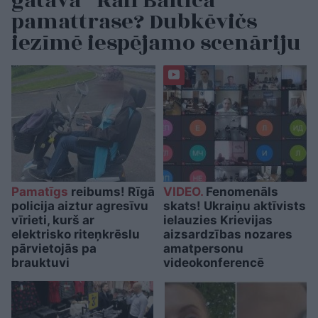
gatava “Rail Baltica”
pamattrase? Dubkēvičs
iezīmē iespējamo scenāriju
Pamatīgs
reibums! Rīgā
VIDEO.
Fenomenāls
policija aiztur agresīvu
skats! Ukraiņu aktīvists
vīrieti, kurš ar
ielauzies Krievijas
elektrisko riteņkrēslu
aizsardzības nozares
pārvietojās pa
amatpersonu
brauktuvi
videokonferencē