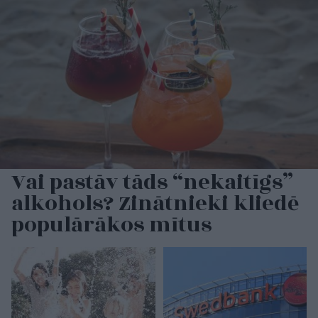
Vai pastāv tāds “nekaitīgs”
alkohols? Zinātnieki kliedē
populārākos mītus