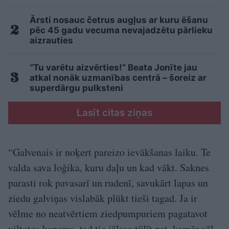
Ārsti nosauc četrus augļus ar kuru ēšanu
pēc 45 gadu vecuma nevajadzētu pārlieku
aizrauties
“Tu varētu aizvērties!” Beata Jonīte jau
atkal nonāk uzmanības centrā – šoreiz ar
superdārgu pulksteni
Lasīt citas ziņas
“Galvenais ir noķert pareizo ievākšanas laiku. Te
valda sava loģika, kuru daļu un kad vākt. Saknes
parasti rok pavasarī un rudenī, savukārt lapas un
ziedu galviņas vislabāk plūkt tieši tagad. Ja ir
vēlme no neatvērtiem ziedpumpuriem pagatavot
viltotos kaperus, tad tie jālasa tūlīt pat, kamēr vēl