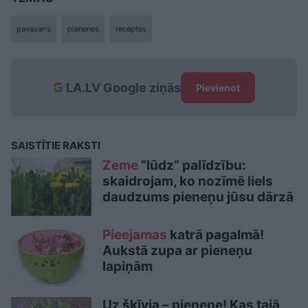
pavasaris
pienenes
receptes
LA.LV Google ziņās
Pievienot
SAISTĪTIE RAKSTI
Zeme
“lūdz” palīdzību:
skaidrojam, ko nozīmē liels
daudzums pieneņu jūsu dārzā
Pieejamas
katrā pagalmā!
Aukstā zupa ar pieneņu
lapiņām
Uz šķīvja – pienene! Kas tajā