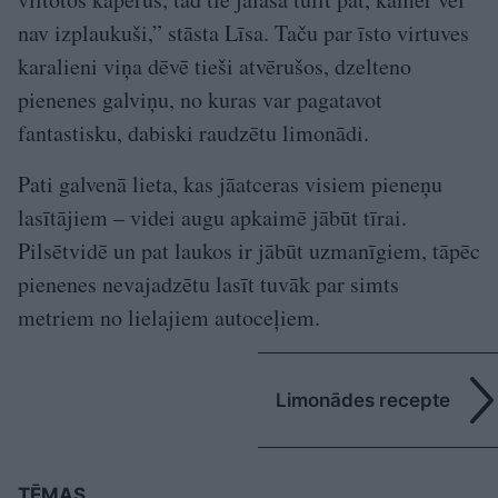
nav izplaukuši,” stāsta Līsa. Taču par īsto virtuves
karalieni viņa dēvē tieši atvērušos, dzelteno
pienenes galviņu, no kuras var pagatavot
fantastisku, dabiski raudzētu limonādi.
Pati galvenā lieta, kas jāatceras visiem pieneņu
lasītājiem – videi augu apkaimē jābūt tīrai.
Pilsētvidē un pat laukos ir jābūt uzmanīgiem, tāpēc
pienenes nevajadzētu lasīt tuvāk par simts
metriem no lielajiem autoceļiem.
Limonādes recepte
TĒMAS