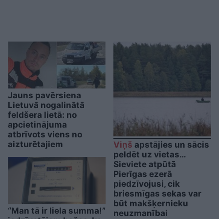
Jauns pavērsiena
Lietuvā nogalinātā
feldšera lietā: no
apcietinājuma
atbrīvots viens no
aizturētajiem
Viņš
apstājies un sācis
peldēt uz vietas…
Sieviete atpūtā
Pierīgas ezerā
piedzīvojusi, cik
briesmīgas sekas var
būt makšķernieku
“Man tā ir liela summa!”
neuzmanībai