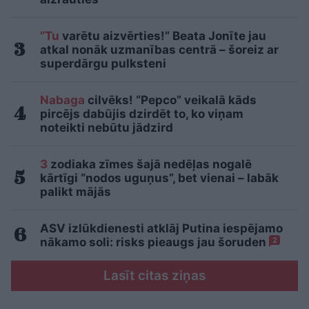
“Tu
varētu aizvērties!” Beata Jonīte jau
atkal nonāk uzmanības centrā – šoreiz ar
superdārgu pulksteni
Nabaga
cilvēks! “Pepco” veikalā kāds
pircējs dabūjis dzirdēt to, ko viņam
noteikti nebūtu jādzird
3
zodiaka zīmes šajā nedēļas nogalē
kārtīgi “nodos uguņus”, bet vienai – labāk
palikt mājās
ASV izlūkdienesti atklāj Putina iespējamo
nākamo soli: risks pieaugs jau šoruden
2
Lasīt citas ziņas