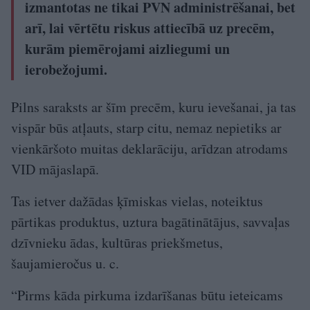
izmantotas ne tikai PVN administrēšanai, bet
arī, lai vērtētu riskus attiecībā uz precēm,
kurām piemērojami aizliegumi un
ierobežojumi.
Pilns saraksts ar šīm precēm, kuru ievešanai, ja tas
vispār būs atļauts, starp citu, nemaz nepietiks ar
vienkāršoto muitas deklarāciju, arīdzan atrodams
VID mājaslapā.
Tas ietver dažādas ķīmiskas vielas, noteiktus
pārtikas produktus, uztura bagātinātājus, savvaļas
dzīvnieku ādas, kultūras priekšmetus,
šaujamieročus u. c.
“Pirms kāda pirkuma izdarīšanas būtu ieteicams