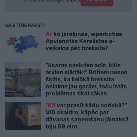
SAISTĪTIE RAKSTI
Ar
ko jārēķinās, iepērkoties
Apvienotās Karalistes e-
veikalos pēc breksita?
“Asaras saskrien acīs, kļūs
arvien sliktāk!” Britiem nesen
šķitis, ka lielākā breksita
nelaime jau garām, taču īstās
problēmas tikai sākas
“Kā
var prasīt šādu nodokli?”
VID skaidro, kāpēc par
dāvanas saņemšanu jāmaksā
teju 89 eiro