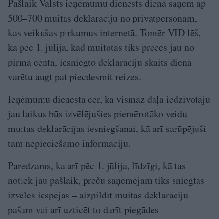
Pašlaik Valsts ieņēmumu dienests dienā saņem ap
500–700 muitas deklarāciju no privātpersonām,
kas veikušas pirkumus internetā. Tomēr VID lēš,
ka pēc 1. jūlija, kad muitotas tiks preces jau no
pirmā centa, iesniegto deklarāciju skaits dienā
varētu augt pat piecdesmit reizes.
Ieņēmumu dienestā cer, ka vismaz daļa iedzīvotāju
jau laikus būs izvēlējušies piemērotāko veidu
muitas deklarācijas iesniegšanai, kā arī sarūpējuši
tam nepieciešamo informāciju.
Paredzams, ka arī pēc 1. jūlija, līdzīgi, kā tas
notiek jau pašlaik, preču saņēmējam tiks sniegtas
izvēles iespējas – aizpildīt muitas deklarāciju
pašam vai arī uzticēt to darīt piegādes