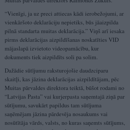
Muitas pārvaldes direktors Raimonds Zukuls.
“Vienīgi, ja uz preci attiecas kādi ierobežojumi, ar
vienkāršoto deklarāciju nepietiks, būs jāaizpilda
pilnā standarta muitas deklarācija.” Viņš arī iesaka
pirms deklarācijas aizpildīšanas noskatīties VID
mājaslapā izvietoto videopamācību, kur
dokuments tiek aizpildīts soli pa solim.
Dažādie sūtījumu raksturojošie daudzciparu
skaitļi, kas jāzina deklarācijas aizpildītājam, pēc
Muitas pārvaldes direktora teiktā, būšot rodami no
“Latvijas Pasta” vai kurjerpasta saņemtajā ziņā par
sūtījumu, savukārt papildus tam sūtījuma
saņēmējam jāzina pārdevēja nosaukums vai
nosūtītāja vārds, valsts, no kuras saņemts sūtījums,