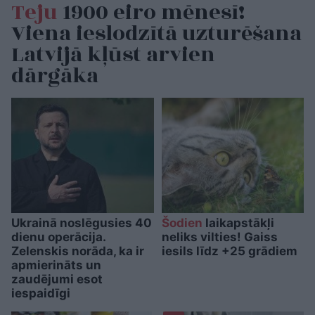
Teju
1900 eiro mēnesī!
Viena ieslodzītā uzturēšana
Latvijā kļūst arvien
dārgāka
Ukrainā noslēgusies 40
Šodien
laikapstākļi
dienu operācija.
neliks vilties! Gaiss
Zelenskis norāda, ka ir
iesils līdz +25 grādiem
apmierināts un
zaudējumi esot
iespaidīgi