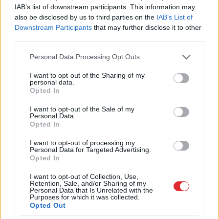
(PTAC), vai iespējamās muitas izmaksas, kuras
IAB’s list of downstream participants. This information may
also be disclosed by us to third parties on the
IAB’s List of
pirkuma veikšanas brīdī nav iekļautas cenā un
Downstream Participants
that may further disclose it to other
paliek pircējam apslēptas, nav pretrunā ar
third parties.
patērētāja tiesībām.
Please note that this website/app uses one or more Google
Personal Data Processing Opt Outs
services and may gather and store information including but
not limited to your visit or usage behaviour. You may click to
I want to opt-out of the Sharing of my
Tomēr izrādās, ka situācija nav tik viennozīmīga.
personal data.
grant or deny consent to Google and its third-party tags to
Opted In
“Iepērkoties trešajās valstīs, patērētājam var
use your data for below specified purposes in below Google
consent section.
nākties piemaksāt,” saka PTAC pārstāve Sanita
I want to opt-out of the Sale of my
Personal Data.
Gertmane un skaidro: “Eiropas Savienības
Opted In
vienotajā tirgū ir vienoti principi, kā norādāmas
I want to opt-out of processing my
Personal Data for Targeted Advertising.
izmaksas un preces cenas, kā arī faktiski netiek
Opted In
piemērotas muitas procedūras, tādēļ preces cena ir
I want to opt-out of Collection, Use,
jānorāda, iekļaujot visus nodokļus.
Retention, Sale, and/or Sharing of my
Personal Data that Is Unrelated with the
Purposes for which it was collected.
Trešajās valstīs var būt savi principi, kā tiek
Opted Out