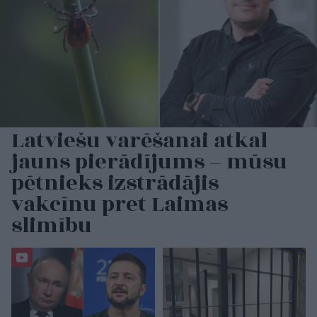
Latviešu varēšanai atkal
jauns pierādījums – mūsu
pētnieks izstrādājis
vakcīnu pret Laimas
slimību