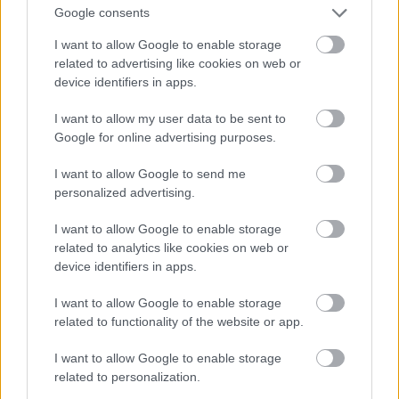
norādītas cenas, kā arī, saņemot preces, ir jāveic
Google consents
vajadzīgās muitas procedūras. Ja komersants
I want to allow Google to enable storage
Atcelt
Ziņot
rūpējas par savu patērētāju, būtu vēlams, ka tiek
related to advertising like cookies on web or
norādīts, ka varētu tikt piemērotas muitas
device identifiers in apps.
procedūras vai nodokļi, taču šis trešās valsts
I want to allow my user data to be sent to
komersants, visticamāk, nevar zināt, tieši kādā
Google for online advertising purposes.
apjomā šie nodokļi tiks piemēroti.”
I want to allow Google to send me
personalized advertising.
Tomēr pandēmijas un breksita izjauktajā tirgus
konjunktūrā jau tagad ir dzirdēts par gadījumiem,
I want to allow Google to enable storage
related to analytics like cookies on web or
kad Eiropas Savienības dalībvalsts internetveikals
device identifiers in apps.
bez brīdinājuma piegādājis preci no kādas trešās
I want to allow Google to enable storage
valsts, līdz ar to tās saņēmējam pēkšņi tiek prasīts
related to functionality of the website or app.
kārtot muitas formalitātes un papildus preces cenai
I want to allow Google to enable storage
veikt nodokļu maksājumus.
related to personalization.