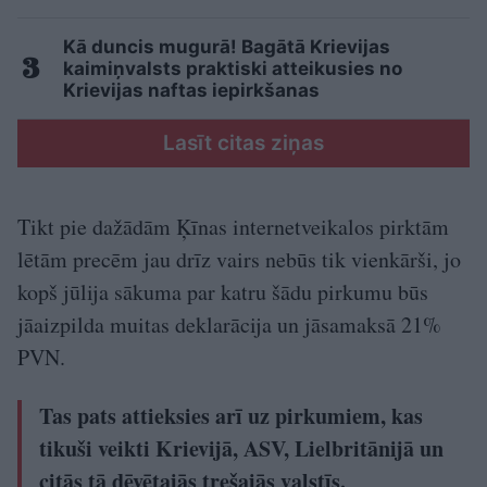
Kā duncis mugurā! Bagātā Krievijas
kaimiņvalsts praktiski atteikusies no
Krievijas naftas iepirkšanas
Lasīt citas ziņas
Tikt pie dažādām Ķīnas internetveikalos pirktām
lētām precēm jau drīz vairs nebūs tik vienkārši, jo
kopš jūlija sākuma par katru šādu pirkumu būs
jāaizpilda muitas deklarācija un jāsamaksā 21%
PVN.
Tas pats attieksies arī uz pirkumiem, kas
tikuši veikti Krievijā, ASV, Lielbritānijā un
citās tā dēvētajās trešajās valstīs.