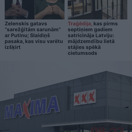
Zelenskis gatavs
Traģēdija,
kas pirms
“sarežģītām sarunām”
septiņiem gadiem
ar Putinu; Slaidiņš
satricināja Latviju:
pasaka, kas visu varētu
mājdzemdību lietā
izšķirt
stājies spēkā
cietumsods