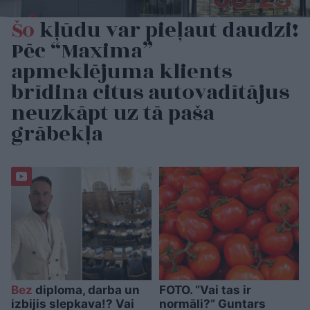
Šo
kļūdu var pieļaut daudzi!
Pēc “Maxima”
apmeklējuma klients
brīdina citus autovadītājus
neuzkāpt uz tā paša
grābekļa
Bez
diploma, darba un
FOTO. “Vai tas ir
izbijis slepkava!? Vai
normāli?” Guntars