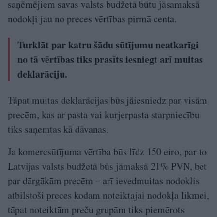
saņēmējiem savas valsts budžetā būtu jāsamaksā
nodokļi jau no preces vērtības pirmā centa.
Turklāt par katru šādu sūtījumu neatkarīgi
no tā vērtības tiks prasīts iesniegt arī muitas
deklarāciju.
Tāpat muitas deklarācijas būs jāiesniedz par visām
precēm, kas ar pasta vai kurjerpasta starpniecību
tiks saņemtas kā dāvanas.
Ja komercsūtījuma vērtība būs līdz 150 eiro, par to
Latvijas valsts budžetā būs jāmaksā 21% PVN, bet
par dārgākām precēm – arī ievedmuitas nodoklis
atbilstoši preces kodam noteiktajai nodokļa likmei,
tāpat noteiktām preču grupām tiks piemērots