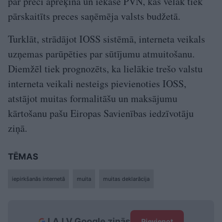
par preci aprēķina un iekasē PVN, kas vēlāk tiek
pārskaitīts preces saņēmēja valsts budžetā.
Turklāt, strādājot IOSS sistēmā, interneta veikals
uzņemas parūpēties par sūtījumu atmuitošanu.
Diemžēl tiek prognozēts, ka lielākie trešo valstu
interneta veikali nesteigs pievienoties IOSS,
atstājot muitas formalitāšu un maksājumu
kārtošanu pašu Eiropas Savienības iedzīvotāju
ziņā.
TĒMAS
iepirkšanās internetā
muita
muitas deklarācija
LA.LV Google ziņās
Pievienot