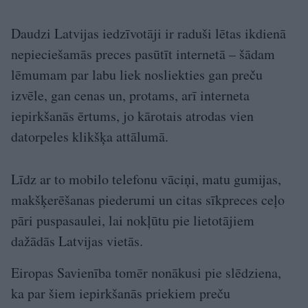
Daudzi Latvijas iedzīvotāji ir raduši lētas ikdienā
nepieciešamās preces pasūtīt internetā – šādam
lēmumam par labu liek nosliekties gan preču
izvēle, gan cenas un, protams, arī interneta
iepirkšanās ērtums, jo kārotais atrodas vien
datorpeles klikšķa attālumā.
Līdz ar to mobilo telefonu vāciņi, matu gumijas,
makšķerēšanas piederumi un citas sīkpreces ceļo
pāri puspasaulei, lai nokļūtu pie lietotājiem
dažādās Latvijas vietās.
Eiropas Savienība tomēr nonākusi pie slēdziena,
ka par šiem iepirkšanās priekiem preču