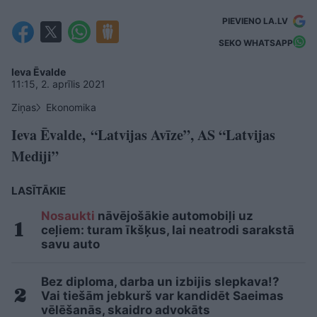
PIEVIENO LA.LV
SEKO WHATSAPP
Ieva Ēvalde
11:15, 2. aprīlis 2021
Ziņas
Ekonomika
Ieva Ēvalde, “Latvijas Avīze”, AS “Latvijas
Mediji”
LASĪTĀKIE
Nosaukti
nāvējošākie automobiļi uz
ceļiem: turam īkšķus, lai neatrodi sarakstā
savu auto
Bez diploma, darba un izbijis slepkava!?
Vai tiešām jebkurš var kandidēt Saeimas
vēlēšanās, skaidro advokāts