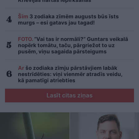
Šīm
3 zodiaka zīmēm augusts būs īsts
murgs – esi gatavs jau tagad!
FOTO.
“Vai tas ir normāli?” Guntars veikalā
nopērk tomātu, taču, pārgriežot to uz
pusēm, viņu sagaida pārsteigums
Ar
šo zodiaka zīmju pārstāvjiem labāk
nestrīdēties: viņi vienmēr atradīs veidu,
kā pamatīgi atriebties
Lasīt citas ziņas