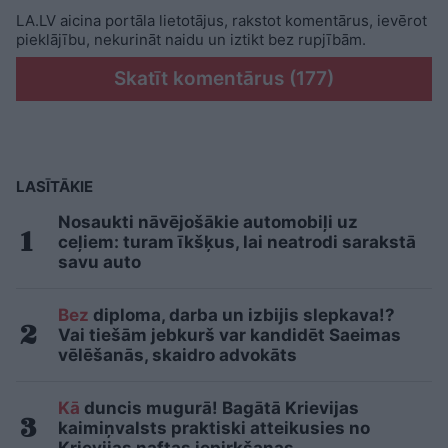
LA.LV aicina portāla lietotājus, rakstot komentārus, ievērot
pieklājību, nekurināt naidu un iztikt bez rupjībām.
Skatīt komentārus (177)
LASĪTĀKIE
Nosaukti nāvējošākie automobiļi uz
ceļiem: turam īkšķus, lai neatrodi sarakstā
savu auto
Bez
diploma, darba un izbijis slepkava!?
Vai tiešām jebkurš var kandidēt Saeimas
vēlēšanās, skaidro advokāts
Kā
duncis mugurā! Bagātā Krievijas
kaimiņvalsts praktiski atteikusies no
Krievijas naftas iepirkšanas