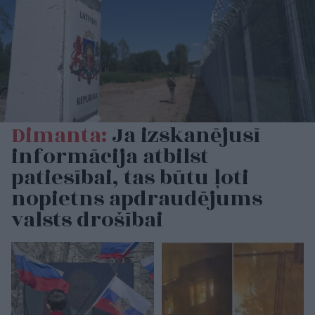
Dimanta:
Ja izskanējusī
informācija atbilst
patiesībai, tas būtu ļoti
nopietns apdraudējums
valsts drošībai