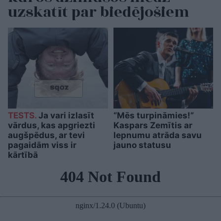
uzskatīt par biedējošiem
TESTS.
Ja vari izlasīt
“Mēs turpināmies!”
vārdus, kas apgriezti
Kaspars Zemītis ar
augšpēdus, ar tevi
lepnumu atrāda savu
pagaidām viss ir
jauno statusu
kārtībā