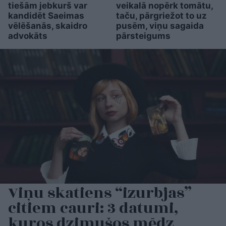
tiešām jebkurš var
veikalā nopērk tomātu,
kandidēt Saeimas
taču, pārgriežot to uz
vēlēšanās, skaidro
pusēm, viņu sagaida
advokāts
pārsteigums
Viņu skatiens “izurbjas”
citiem cauri: 3 datumi,
kuros dzimušos mēdz