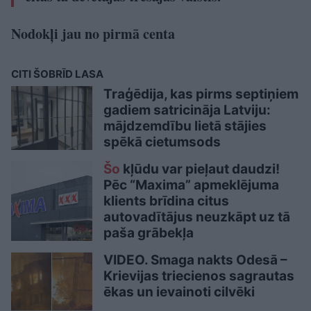
Nodokļi jau no pirmā centa
CITI ŠOBRĪD LASA
Traģēdija, kas pirms septiņiem
gadiem satricināja Latviju:
mājdzemdību lietā stājies
spēkā cietumsods
Šo
kļūdu var pieļaut daudzi!
Pēc “Maxima” apmeklējuma
klients brīdina citus
autovadītājus neuzkāpt uz tā
paša grābekļa
VIDEO. Smaga nakts Odesā –
Krievijas triecienos sagrautas
ēkas un ievainoti cilvēki