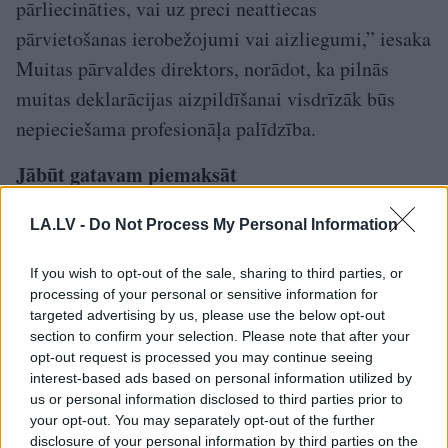
pārliecināties, vai uz preci neattiecas
pārvietošanas ierobežojumi vai aizliegumi,” iesaka
Muitas pārvaldes direktors, norādot, ka pilnās
muitas deklarācijas aizpildīšanai visdrīzāk būs
nepieciešama profesionāļa palīdzība.
Jābūt gatavam piemaksāt
Jaunā kārtība nenoliedzami sašūpos svaru
LA.LV -
Do Not Process My Personal Information
kausus, vērtējot nelielus pirkumus
If you wish to opt-out of the sale, sharing to third parties, or
kategorijās “izdevīgs” – “neizdevīgs”.
processing of your personal or sensitive information for
targeted advertising by us, please use the below opt-out
section to confirm your selection. Please note that after your
Zinot par dažādām iepriekšējo gadu aktivitātēm,
opt-out request is processed you may continue seeing
kas preču un pakalpojumu sniedzējiem liedz
interest-based ads based on personal information utilized by
produktu tirdzniecībā piemērot slēptās izmaksas,
us or personal information disclosed to third parties prior to
your opt-out. You may separately opt-out of the further
jautājām Patērētāju tiesību aizsardzības centram
disclosure of your personal information by third parties on the