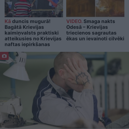
Kā
duncis mugurā!
VIDEO.
Smaga nakts
Bagātā Krievijas
Odesā – Krievijas
kaimiņvalsts praktiski
triecienos sagrautas
atteikusies no Krievijas
ēkas un ievainoti cilvēki
naftas iepirkšanas