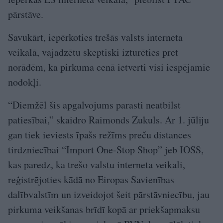
pārstāve.
Savukārt, iepērkoties trešās valsts interneta
veikalā, vajadzētu skeptiski izturēties pret
norādēm, ka pirkuma cenā ietverti visi iespējamie
nodokļi.
“Diemžēl šis apgalvojums parasti neatbilst
patiesībai,” skaidro Raimonds Zukuls. Ar 1. jūliju
gan tiek ieviests īpašs režīms preču distances
tirdzniecībai “Import One-Stop Shop” jeb IOSS,
kas paredz, ka trešo valstu interneta veikali,
reģistrējoties kādā no Eiropas Savienības
dalībvalstīm un izveidojot šeit pārstāvniecību, jau
pirkuma veikšanas brīdī kopā ar priekš­apmaksu