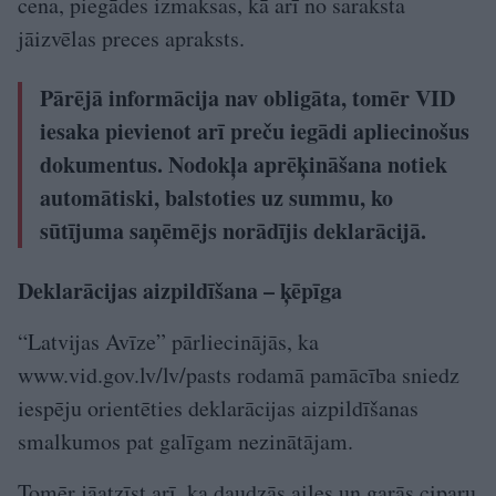
cena, piegādes izmaksas, kā arī no saraksta
jāizvēlas preces apraksts.
Pārējā informācija nav obligāta, tomēr VID
iesaka pievienot arī preču iegādi apliecinošus
dokumentus. Nodokļa aprēķināšana notiek
automātiski, balstoties uz summu, ko
sūtījuma saņēmējs norādījis deklarācijā.
Deklarācijas aizpildīšana – ķēpīga
“Latvijas Avīze” pārliecinājās, ka
www.vid.gov.lv/lv/pasts rodamā pamācība sniedz
iespēju orientēties deklarācijas aizpildīšanas
smalkumos pat galīgam nezinātājam.
Tomēr jāatzīst arī, ka daudzās ailes un garās ciparu