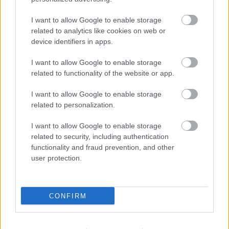
I want to allow Google to enable storage
Šoruden
daudzus var sagaidīt
related to analytics like cookies on web or
nepatīkams pārsteigums:
device identifiers in apps.
ekonomists ieskicē, kas notiks ar
apkures rēķiniem
I want to allow Google to enable storage
related to functionality of the website or app.
“Kad beigsies šis absurds?” Izskan
kritika par izlaidumu svinēšanu vēl
I want to allow Google to enable storage
pirms eksāmenu rezultātiem
related to personalization.
I want to allow Google to enable storage
Politologs
saskata pirmos
related to security, including authentication
priekšvēlēšanu politikas simptomus
functionality and fraud prevention, and other
jaunās valdības darbā: Ir vajadzīgs
user protection.
veselais saprāts!
Danusēvičs
par to, kur paliek
CONFIRM
nauda: Depozīta operatori slēpj
savu peļņu, tie ir milzīgi miljoni