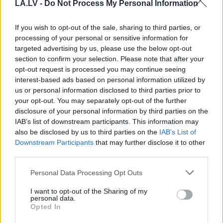
gatavojas militāru draudu
LA.LV -
Do Not Process My Personal Information
apstākļiem
If you wish to opt-out of the sale, sharing to third parties, or
Vai
krīzes situācijā paliksim bez
processing of your personal or sensitive information for
elektrības? “Sadales tīkla”
targeted advertising by us, please use the below opt-out
priekšnieks skaidro uzņēmuma
section to confirm your selection. Please note that after your
gatavību
opt-out request is processed you may continue seeing
interest-based ads based on personal information utilized by
us or personal information disclosed to third parties prior to
Jaunas
nodokļu apiešanas shēmas:
your opt-out. You may separately opt-out of the further
Grišins norāda uz problemātiskajām
disclosure of your personal information by third parties on the
nozarēm
IAB’s list of downstream participants. This information may
also be disclosed by us to third parties on the
IAB’s List of
Downstream Participants
that may further disclose it to other
Vai
elektroapgādes pārtraukums
third parties.
bija saistīts ar drona ielidošanu?
“Sadales tīkls” vadītājs atklāj, kas
Please note that this website/app uses one or more Google
Personal Data Processing Opt Outs
notika
services and may gather and store information including but
not limited to your visit or usage behaviour. You may click to
I want to opt-out of the Sharing of my
personal data.
Vai no centralizētajiem eksāmeniem
grant or deny consent to Google and its third-party tags to
Opted In
ir maz jēga, ja daudzas vidusskolas
use your data for below specified purposes in below Google
un ģimnāzijas veido savus
consent section.