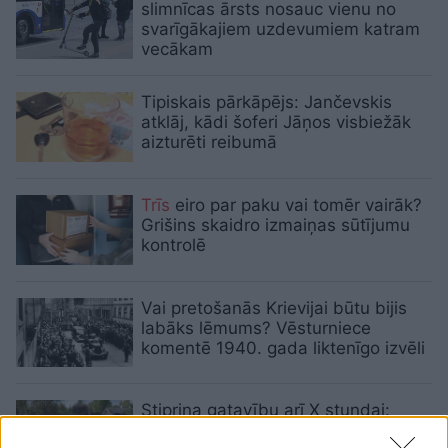
slimnīcas ārsts nosauc vienu no
svarīgākajiem uzdevumiem katram
vecākam
Tipiskais pārkāpējs: Jančevskis
atklāj, kādi šoferi Jāņos visbiežāk
aizturēti reibumā
Trīs
eiro par paku vai tomēr vairāk?
Grišins skaidro izmaiņas sūtījumu
kontrolē
Vai pretošanās Krievijai būtu bijis
labāks lēmums? Vēsturniece
komentē 1940. gada liktenīgo izvēli
Stiprina gatavību arī X stundai:
“Sadales tīkls” vadītājs atklāj, kā