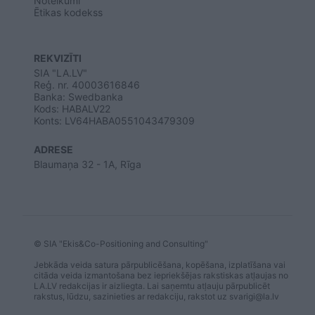
Noteikumi
Ētikas kodekss
REKVIZĪTI
SIA "LA.LV"
Reģ. nr. 40003616846
Banka: Swedbanka
Kods: HABALV22
Konts: LV64HABA0551043479309
ADRESE
Blaumaņa 32 - 1A, Rīga
© SIA "Ekis&Co-Positioning and Consulting"
Jebkāda veida satura pārpublicēšana, kopēšana, izplatīšana vai
citāda veida izmantošana bez iepriekšējas rakstiskas atļaujas no
LA.LV redakcijas ir aizliegta. Lai saņemtu atļauju pārpublicēt
rakstus, lūdzu, sazinieties ar redakciju, rakstot uz
svarigi@la.lv