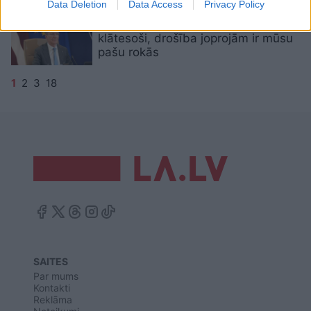
Data Deletion
Data Access
Privacy Policy
Rinkēvičs: Lai arī sabiedrotie ir
klātesoši, drošība joprojām ir mūsu
pašu rokās
1
2
3
18
SAITES
Par mums
Kontakti
Reklāma