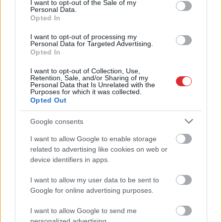
I want to opt-out of the Sale of my
iestājpārbaudījumus? Skaidro
Personal Data.
eksperts
Opted In
I want to opt-out of processing my
“Ja manīsim korupciju, ziņosim!”
Personal Data for Targeted Advertising.
Opted In
Valsts kontrole “liek zem lupas”
aizsardzības iepirkumus
I want to opt-out of Collection, Use,
Retention, Sale, and/or Sharing of my
Personal Data that Is Unrelated with the
Purposes for which it was collected.
“Ar 15% vairs nepietiks.” Nākamgad
Opted Out
mainīsies prasības 9. klašu
eksāmenos
Google consents
I want to allow Google to enable storage
Atcelt
Ziņot
Notikumi Irānā var ietekmēt arī
related to advertising like cookies on web or
Latvijas iedzīvotāju kredītus,
device identifiers in apps.
brīdina ekonomists
I want to allow my user data to be sent to
Google for online advertising purposes.
Ne visus skolēnus var vienādi
novērtēt: Rečs skaidro, kāpēc Rīgas
I want to allow Google to send me
skolām vajadzīgi iestājeksāmeni
personalized advertising.