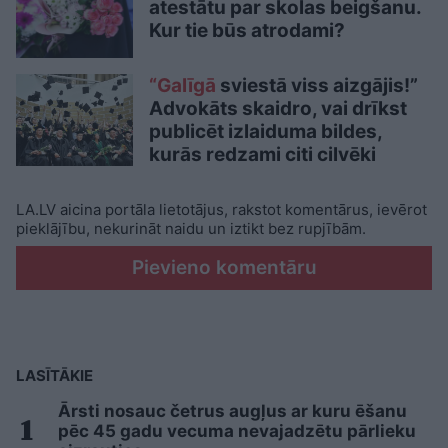
atestātu par skolas beigšanu.
Kur tie būs atrodami?
“Galīgā
sviestā viss aizgājis!”
Advokāts skaidro, vai drīkst
publicēt izlaiduma bildes,
kurās redzami citi cilvēki
LA.LV aicina portāla lietotājus, rakstot komentārus, ievērot
pieklājību, nekurināt naidu un iztikt bez rupjībām.
Pievieno komentāru
LASĪTĀKIE
Ārsti nosauc četrus augļus ar kuru ēšanu
pēc 45 gadu vecuma nevajadzētu pārlieku