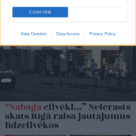
CONFIRM
Data Deletion
Data Access
Privacy Policy
“Nabaga
cilvēki…” Neierasts
skats Rīgā raisa jautājumus
līdzcilvēkos