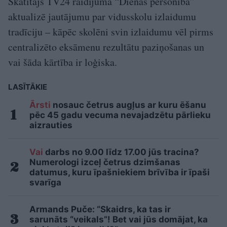
Skatītājs TV24 raidījumā “Dienas personība”
aktualizē jautājumu par vidusskolu izlaidumu
tradīciju – kāpēc skolēni svin izlaidumu vēl pirms
centralizēto eksāmenu rezultātu paziņošanas un
vai šāda kārtība ir loģiska.
LASĪTĀKIE
Ārsti
nosauc četrus augļus ar kuru ēšanu
pēc 45 gadu vecuma nevajadzētu pārlieku
aizrauties
Vai
darbs no 9.00 līdz 17.00 jūs tracina?
Numerologi izceļ četrus dzimšanas
datumus, kuru īpašniekiem brīvība ir īpaši
svarīga
Armands Puče: “Skaidrs, ka tas ir
sarunāts “veikals”! Bet vai jūs domājat, ka