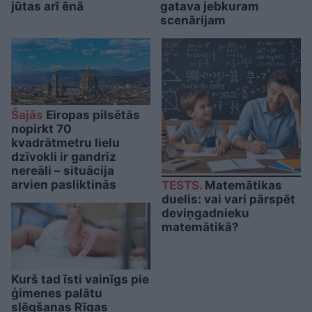
jūtas arī ēnā
gatava jebkuram
scenārijam
Šajās
Eiropas pilsētās
nopirkt 70
kvadrātmetru lielu
dzīvokli ir gandrīz
nereāli – situācija
arvien pasliktinās
TESTS.
Matemātikas
duelis: vai vari pārspēt
deviņgadnieku
matemātikā?
Kurš tad īsti vainīgs pie
ģimenes palātu
slēgšanas Rīgas