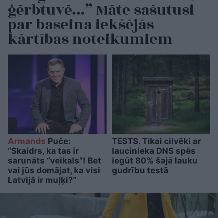
ģērbtuvē…” Māte sašutusi
par baseina iekšējās
kārtības noteikumiem
Armands
Puče:
TESTS. Tikai cilvēki ar
“Skaidrs, ka tas ir
laucinieka DNS spēs
sarunāts “veikals”! Bet
iegūt 80% šajā lauku
vai jūs domājat, ka visi
gudrību testā
Latvijā ir muļķi?”