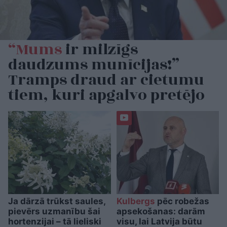
“Mums
ir milzīgs
daudzums munīcijas!”
Tramps draud ar cietumu
tiem, kuri apgalvo pretējo
Ja dārzā trūkst saules,
Kulbergs
pēc robežas
pievērs uzmanību šai
apsekošanas: darām
hortenzijai – tā lieliski
visu, lai Latvija būtu