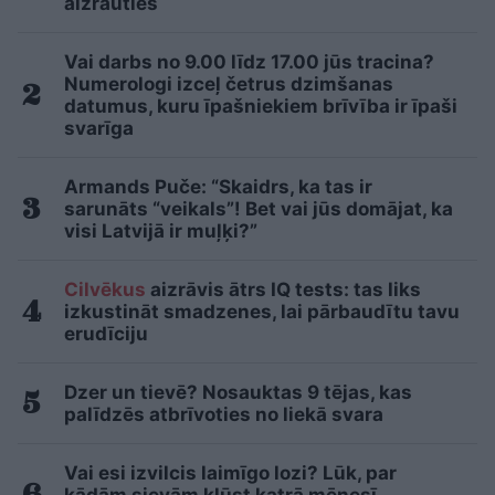
aizrauties
Vai darbs no 9.00 līdz 17.00 jūs tracina?
Numerologi izceļ četrus dzimšanas
datumus, kuru īpašniekiem brīvība ir īpaši
svarīga
Armands Puče: “Skaidrs, ka tas ir
sarunāts “veikals”! Bet vai jūs domājat, ka
visi Latvijā ir muļķi?”
Cilvēkus
aizrāvis ātrs IQ tests: tas liks
izkustināt smadzenes, lai pārbaudītu tavu
erudīciju
Dzer un tievē? Nosauktas 9 tējas, kas
palīdzēs atbrīvoties no liekā svara
Vai esi izvilcis laimīgo lozi? Lūk, par