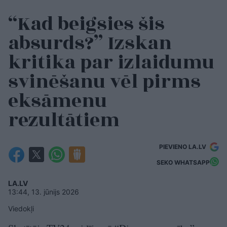
“Kad beigsies šis
absurds?” Izskan
kritika par izlaidumu
svinēšanu vēl pirms
eksāmenu
rezultātiem
PIEVIENO LA.LV
SEKO WHATSAPP
LA.LV
13:44, 13. jūnijs 2026
Viedokļi