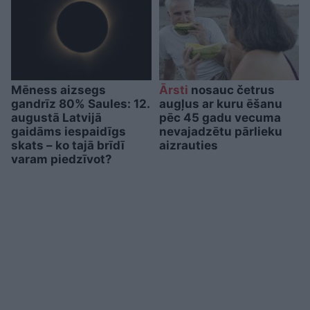
Mēness aizsegs
Ārsti
nosauc četrus
gandrīz 80% Saules: 12.
augļus ar kuru ēšanu
augustā Latvijā
pēc 45 gadu vecuma
gaidāms iespaidīgs
nevajadzētu pārlieku
skats – ko tajā brīdī
aizrauties
varam piedzīvot?