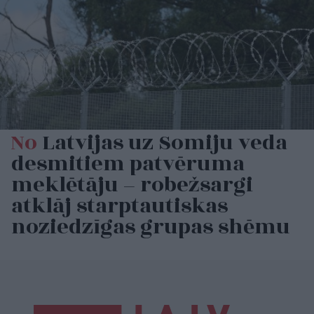
No
Latvijas uz Somiju veda
desmitiem patvēruma
meklētāju – robežsargi
atklāj starptautiskas
noziedzīgas grupas shēmu