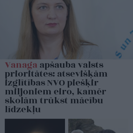
Vanaga
apšauba valsts
prioritātes: atsevišķām
izglītības NVO piešķir
miljoniem eiro, kamēr
skolām trūkst mācību
līdzekļu