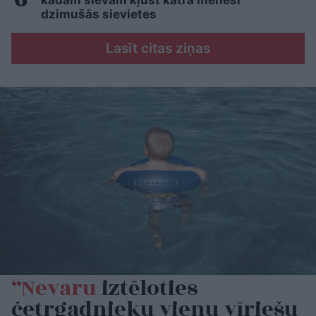
kādām sievām kļūst katrā mēnesī
dzimušās sievietes
Lasīt citas ziņas
“Nevaru
iztēloties
četrgadnieku vienu vīriešu