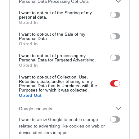
Personal Data Processing Opt Outs
services and may gather and store information including but
not limited to your visit or usage behaviour. You may click to
I want to opt-out of the Sharing of my
personal data.
Kā
bez maksas pavadīt
grant or deny consent to Google and its third-party tags to
Opted In
use your data for below specified purposes in below Google
laiku Grieķijas villā?
consent section.
I want to opt-out of the Sale of my
Atklāta neparasta iespēja,
Personal Data.
Opted In
par kuru daudzi vēl nezina
I want to opt-out of processing my
Personal Data for Targeted Advertising.
Opted In
I want to opt-out of Collection, Use,
Retention, Sale, and/or Sharing of my
Personal Data that Is Unrelated with the
Purposes for which it was collected.
Opted Out
Google consents
Biļete maksā 89 eiro,
Vai darbs no 9.00 līdz
I want to allow Google to enable storage
Atcelt
Ziņot
bet pie kases jau 96,51:
17.00 jūs tracina?
related to advertising like cookies on web or
pircēju pārsteidz trīs
Numerologi izceļ četrus
device identifiers in apps.
obligātas komisijas
dzimšanas datumus,