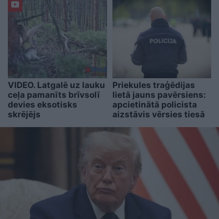
VIDEO. Latgalē uz lauku
Priekules traģēdijas
ceļa pamanīts brīvsolī
lietā jauns pavērsiens:
devies eksotisks
apcietinātā policista
skrējējs
aizstāvis vērsies tiesā