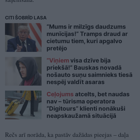
CITI ŠOBRĪD LASA
“Mums ir milzīgs daudzums
munīcijas!” Tramps draud ar
cietumu tiem, kuri apgalvo
pretējo
“Viņiem
visa dzīve bija
priekšā!” Bauskas novadā
nošauto suņu saimnieks tiesā
nespēj valdīt asaras
Ceļojums
atcelts, bet naudas
nav – tūrisma operatora
“Digitours” klienti nonākuši
neapskaužamā situācijā
Rečs arī norāda, ka pastāv dažādas pieejas – daļa