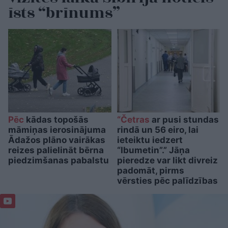
īsts “brīnums”
Pēc
kādas topošās
“Četras
ar pusi stundas
māmiņas ierosinājuma
rindā un 56 eiro, lai
Ādažos plāno vairākas
ieteiktu iedzert
reizes palielināt bērna
“Ibumetin”.” Jāņa
piedzimšanas pabalstu
pieredze var likt divreiz
padomāt, pirms
vērsties pēc palīdzības