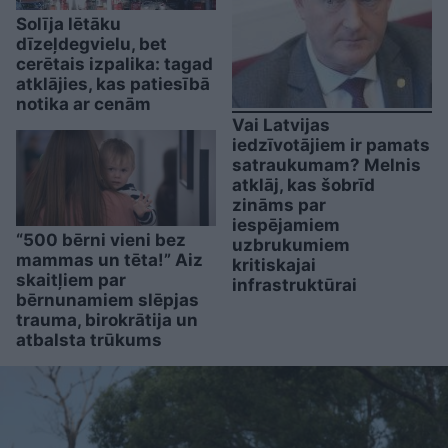
Solīja lētāku
dīzeļdegvielu, bet
cerētais izpalika: tagad
atklājies, kas patiesībā
notika ar cenām
Vai Latvijas
iedzīvotājiem ir pamats
satraukumam? Melnis
atklāj, kas šobrīd
zināms par
iespējamiem
“500 bērni vieni bez
uzbrukumiem
mammas un tēta!” Aiz
kritiskajai
skaitļiem par
infrastruktūrai
bērnunamiem slēpjas
trauma, birokrātija un
atbalsta trūkums