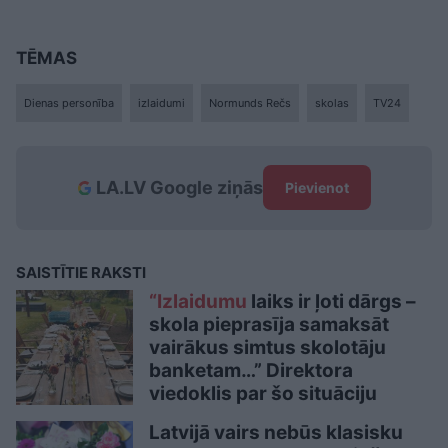
TĒMAS
Dienas personība
izlaidumi
Normunds Rečs
skolas
TV24
LA.LV Google ziņās
Pievienot
SAISTĪTIE RAKSTI
“Izlaidumu
laiks ir ļoti dārgs –
skola pieprasīja samaksāt
vairākus simtus skolotāju
banketam…” Direktora
viedoklis par šo situāciju
Latvijā vairs nebūs klasisku