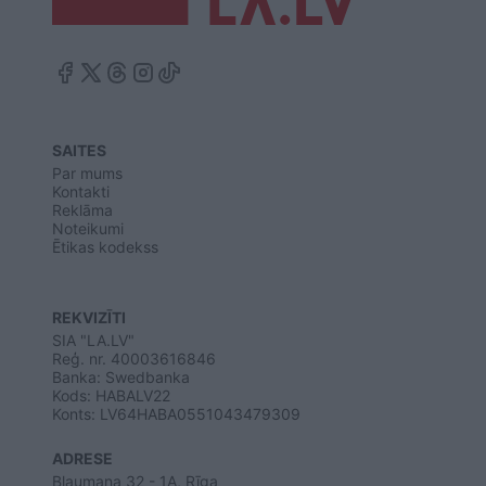
SAITES
Par mums
Kontakti
Reklāma
Noteikumi
Ētikas kodekss
REKVIZĪTI
SIA "LA.LV"
Reģ. nr. 40003616846
Banka: Swedbanka
Kods: HABALV22
Konts: LV64HABA0551043479309
ADRESE
Blaumaņa 32 - 1A, Rīga