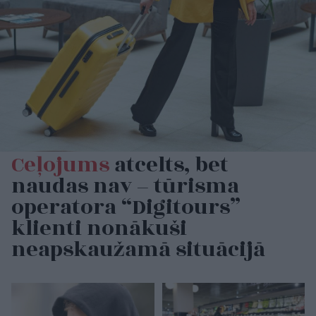
Ceļojums
atcelts, bet
naudas nav – tūrisma
operatora “Digitours”
klienti nonākuši
neapskaužamā situācijā