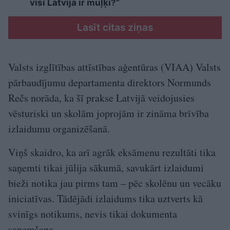
visi Latvijā ir muļķi?”
Lasīt citas ziņas
Valsts izglītības attīstības aģentūras (VIAA) Valsts
pārbaudījumu departamenta direktors Normunds
Rečs norāda, ka šī prakse Latvijā veidojusies
vēsturiski un skolām joprojām ir zināma brīvība
izlaidumu organizēšanā.
Viņš skaidro, ka arī agrāk eksāmenu rezultāti tika
saņemti tikai jūlija sākumā, savukārt izlaidumi
bieži notika jau pirms tam – pēc skolēnu un vecāku
iniciatīvas. Tādējādi izlaidums tika uztverts kā
svinīgs notikums, nevis tikai dokumenta
saņemšana.