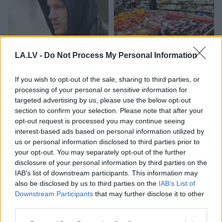
LA.LV -
Do Not Process My Personal Information
“Viņiem
visa dzīve bija
“Kurš viņus fenderē?”
priekšā!” Bauskas
Pircēji pamanījuši, ka
If you wish to opt-out of the sale, sharing to third parties, or
novadā nošauto suņu
Latvijas veikalos zog
processing of your personal or sensitive information for
saimnieks tiesā nespēj
pavisam neparastu
targeted advertising by us, please use the below opt-out
valdīt asaras
lietu
section to confirm your selection. Please note that after your
opt-out request is processed you may continue seeing
interest-based ads based on personal information utilized by
us or personal information disclosed to third parties prior to
your opt-out. You may separately opt-out of the further
disclosure of your personal information by third parties on the
IAB’s list of downstream participants. This information may
also be disclosed by us to third parties on the
IAB’s List of
Downstream Participants
that may further disclose it to other
third parties.
Please note that this website/app uses one or more Google