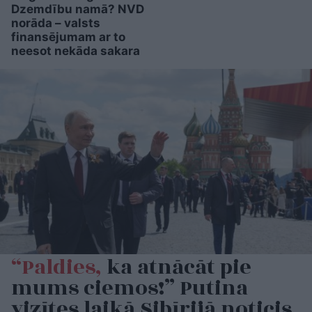
Dzemdību namā? NVD
norāda – valsts
finansējumam ar to
neesot nekāda sakara
“Paldies,
ka atnācāt pie
mums ciemos!” Putina
vizītes laikā Sibīrijā noticis