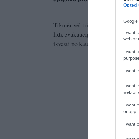
Opted 
Google 
Tikmēr vēl trīs civiliedzīvotāji, 
I want t
līdz evakuācijas punktam. Tur viņ
web or d
izvesti no kaujas zonas un nodoti
I want t
purpose
I want 
I want t
web or d
I want t
or app.
I want t
I want t