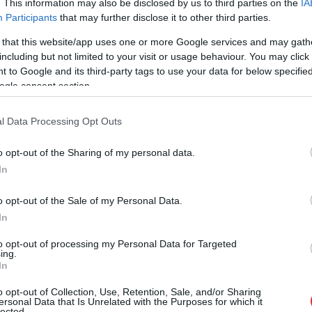
. This information may also be disclosed by us to third parties on the
IA
Participants
that may further disclose it to other third parties.
ezpilota zemes sistēmu vienība “Cerberus”. Lai
 that this website/app uses one or more Google services and may gath
a nosūtīts robots, kas bija pārklāts ar segu un
including but not limited to your visit or usage behaviour. You may click 
e paklausīja un tika izglābta.
 to Google and its third-party tags to use your data for below specifi
ogle consent section.
l Data Processing Opt Outs
o opt-out of the Sharing of my personal data.
In
o opt-out of the Sale of my Personal Data.
In
to opt-out of processing my Personal Data for Targeted
iem visa dzīve bija
Ceļojums
atcelts, bet
ing.
kšā!” Bauskas
naudas nav – tūrisma
In
dā nošauto suņu
operatora “Digitours”
o opt-out of Collection, Use, Retention, Sale, and/or Sharing
nieks tiesā nespēj
klienti nonākuši
ersonal Data that Is Unrelated with the Purposes for which it
īt asaras
neapskaužamā
lected.