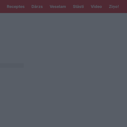
Receptes
Dārzs
Veselam
Stāsti
Video
Ziņo!