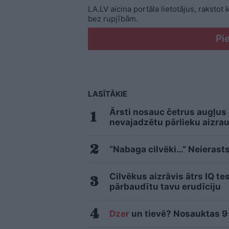
LA.LV aicina portāla lietotājus, rakstot
bez rupjībām.
Pi
LASĪTĀKIE
Ārsti nosauc četrus augļus
nevajadzētu pārlieku aizrau
“Nabaga cilvēki…” Neierasts
Cilvēkus aizrāvis ātrs IQ te
pārbaudītu tavu erudīciju
Dzer
un tievē? Nosauktas 9 t