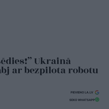
sēdies!” Ukrainā
bj ar bezpilota robotu
PIEVIENO LA.LV
SEKO WHATSAPP