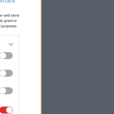
B’s List of
er and store
to grant or
ed purposes