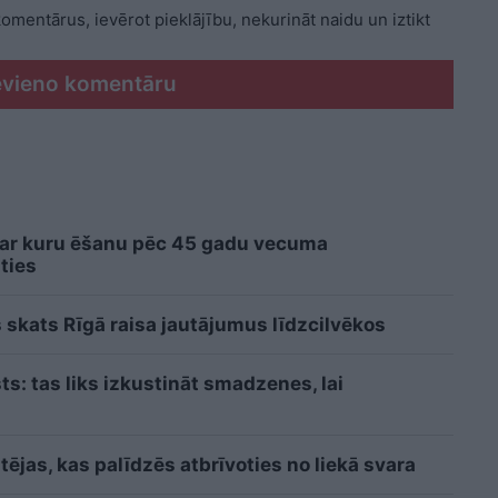
 komentārus, ievērot pieklājību, nekurināt naidu un iztikt
evieno komentāru
 ar kuru ēšanu pēc 45 gadu vecuma
ties
 skats Rīgā raisa jautājumus līdzcilvēkos
sts: tas liks izkustināt smadzenes, lai
ējas, kas palīdzēs atbrīvoties no liekā svara