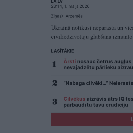
LA.LV
23:14, 1. maijs 2026
Ziņas
Ārzemēs
Ukrainā notikusi neparasta un vie
civiliedzīvotāju glābšanā izmanto
LASĪTĀKIE
Ārsti
nosauc četrus augļus
nevajadzētu pārlieku aizrau
“Nabaga cilvēki…” Neierasts
Cilvēkus
aizrāvis ātrs IQ te
pārbaudītu tavu erudīciju