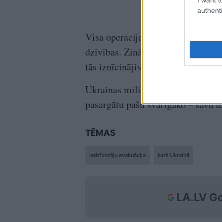
authenti
Visa operācija ilga aptuveni četra
dzīvības. Zināms, ka evakuētā sie
tās iznīcinājis karš.
Ukrainas militārpersonas uzsver – c
pasargātu pašu svarīgāko – savu d
TĒMAS
iedzīvotāju evakuācija
karš Ukrainā
LA.LV Go