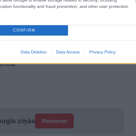
cation functionality and fraud prevention, and other user protection.
s stundas, un tās laikā izdevās izglābt vairākas
viete savās mājās bija nodzīvojusi 53 gadus, taču
CONFIRM
Data Deletion
Data Access
Privacy Policy
iviliedzīvotāji tiek aicināti evakuēties laikus, lai
zīvību.
ogle ziņās
Pievienot