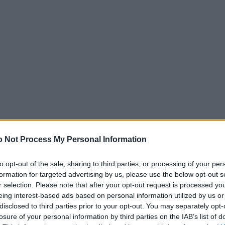
 Not Process My Personal Information
to opt-out of the sale, sharing to third parties, or processing of your per
nē kāda 77 gadus veca sieviete viena pati
formation for targeted advertising by us, please use the below opt-out s
r selection. Please note that after your opt-out request is processed y
r visapkārt bija redzamas sprādzienu bedres un
eing interest-based ads based on personal information utilized by us or
s izdzīvot bija minimālas, līdz viņu pamanīja
disclosed to third parties prior to your opt-out. You may separately opt-
losure of your personal information by third parties on the IAB’s list of