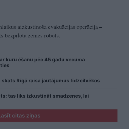
nlaikus aizkustinoša evakuācijas operācija –
ts bezpilota zemes robots.
 ar kuru ēšanu pēc 45 gadu vecuma
ties
 skats Rīgā raisa jautājumus līdzcilvēkos
sts: tas liks izkustināt smadzenes, lai
Lasīt citas ziņas