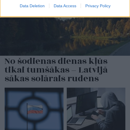
Data Deletion
Data Access
Privacy Policy
No šodienas dienas kļūs
tikai tumšākas – Latvijā
sākas solārais rudens