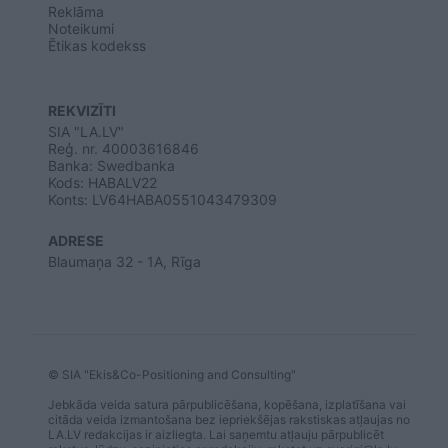
Reklāma
Noteikumi
Ētikas kodekss
REKVIZĪTI
SIA "LA.LV"
Reģ. nr. 40003616846
Banka: Swedbanka
Kods: HABALV22
Konts: LV64HABA0551043479309
ADRESE
Blaumaņa 32 - 1A, Rīga
© SIA "Ekis&Co-Positioning and Consulting"
Jebkāda veida satura pārpublicēšana, kopēšana, izplatīšana vai
citāda veida izmantošana bez iepriekšējas rakstiskas atļaujas no
LA.LV redakcijas ir aizliegta. Lai saņemtu atļauju pārpublicēt