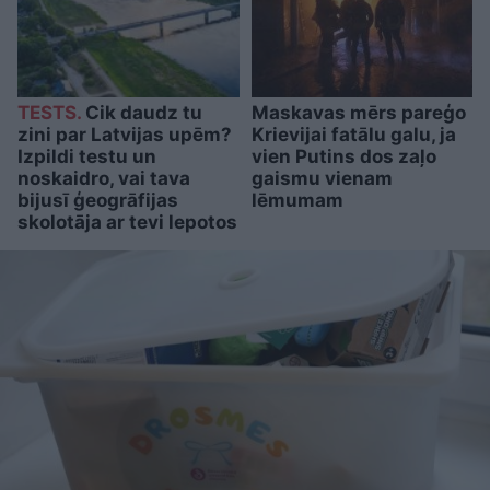
TESTS.
Cik daudz tu
Maskavas mērs pareģo
zini par Latvijas upēm?
Krievijai fatālu galu, ja
Izpildi testu un
vien Putins dos zaļo
noskaidro, vai tava
gaismu vienam
bijusī ģeogrāfijas
lēmumam
skolotāja ar tevi lepotos