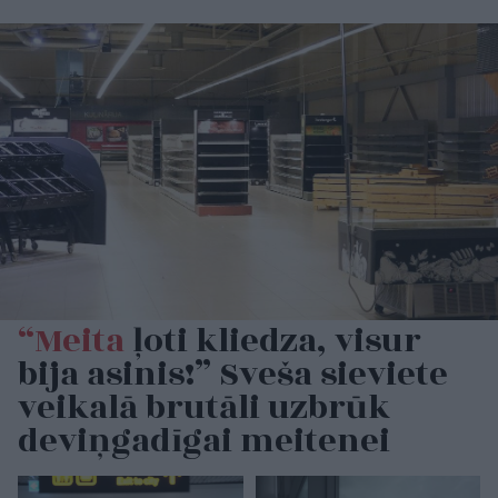
“Meita
ļoti kliedza, visur
bija asinis!” Sveša sieviete
veikalā brutāli uzbrūk
deviņgadīgai meitenei