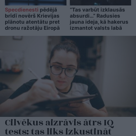
Specdienesti
pēdējā
“Tas varbūt izklausās
brīdī novērš Krievijas
absurdi…” Radusies
plānotu atentātu pret
jauna ideja, kā hakerus
dronu ražotāju Eiropā
izmantot valsts labā
Cilvēkus aizrāvis ātrs IQ
tests: tas liks izkustināt