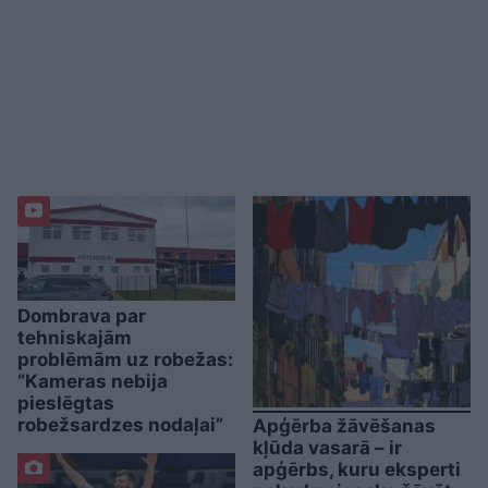
Dombrava par
tehniskajām
problēmām uz robežas:
“Kameras nebija
pieslēgtas
robežsardzes nodaļai”
Apģērba žāvēšanas
kļūda vasarā – ir
apģērbs, kuru eksperti