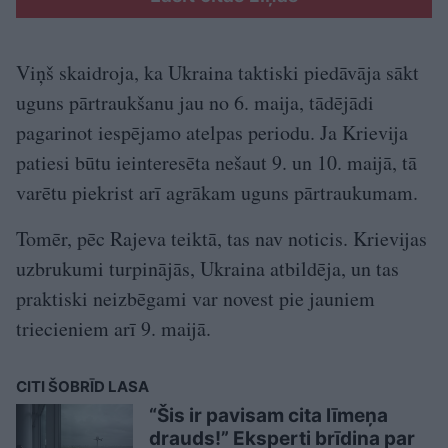
Viņš skaidroja, ka Ukraina taktiski piedāvāja sākt
uguns pārtraukšanu jau no 6. maija, tādējādi
pagarinot iespējamo atelpas periodu. Ja Krievija
patiesi būtu ieinteresēta nešaut 9. un 10. maijā, tā
varētu piekrist arī agrākam uguns pārtraukumam.
Tomēr, pēc Rajeva teiktā, tas nav noticis. Krievijas
uzbrukumi turpinājās, Ukraina atbildēja, un tas
praktiski neizbēgami var novest pie jauniem
triecieniem arī 9. maijā.
CITI ŠOBRĪD LASA
“Šis ir pavisam cita līmeņa
drauds!” Eksperti brīdina par