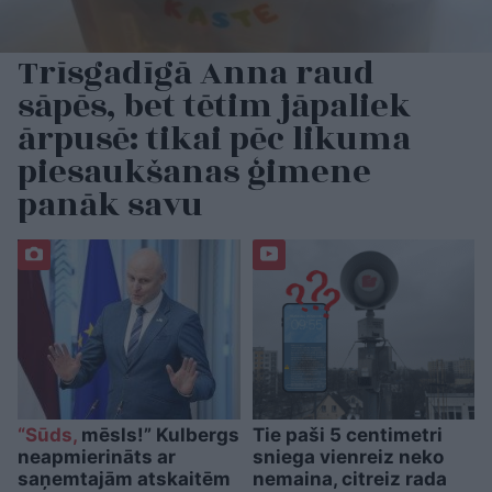
Trīsgadīgā Anna raud
sāpēs, bet tētim jāpaliek
ārpusē: tikai pēc likuma
piesaukšanas ģimene
panāk savu
“Sūds,
mēsls!” Kulbergs
Tie paši 5 centimetri
neapmierināts ar
sniega vienreiz neko
saņemtajām atskaitēm
nemaina, citreiz rada