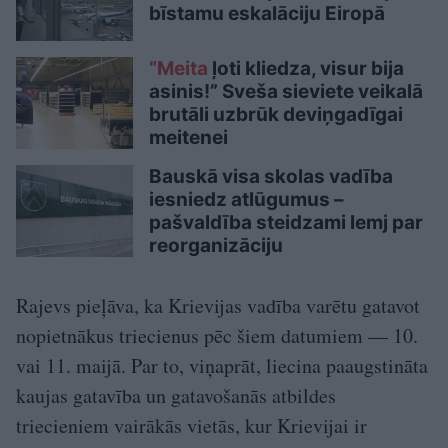
bīstamu eskalāciju Eiropā
“Meita
ļoti kliedza, visur bija
asinis!” Sveša sieviete veikalā
brutāli uzbrūk deviņgadīgai
meitenei
Bauskā visa skolas vadība
iesniedz atlūgumus –
pašvaldība steidzami lemj par
reorganizāciju
Rajevs pieļāva, ka Krievijas vadība varētu gatavot
nopietnākus triecienus pēc šiem datumiem — 10.
vai 11. maijā. Par to, viņaprāt, liecina paaugstināta
kaujas gatavība un gatavošanās atbildes
triecieniem vairākās vietās, kur Krievijai ir