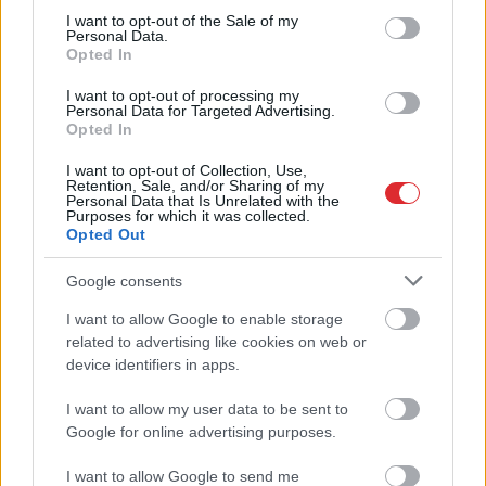
par reorganizāciju
consent section.
I want to opt-out of the Sale of my
Personal Data.
Opted In
I want to opt-out of processing my
Personal Data for Targeted Advertising.
Opted In
I want to opt-out of Collection, Use,
Retention, Sale, and/or Sharing of my
Personal Data that Is Unrelated with the
Purposes for which it was collected.
Opted Out
“Pilnīgs
haoss!” Rīgas
Ar
publisku
lidostā ceļotāji šodien
attaisnojumu netika
Google consents
nīkst milzīgās rindās.
līdzēts – KNAB sāk
Skaidrojam, kas
pārbaudi par deputātes
I want to allow Google to enable storage
Atcelt
Ziņot
atgadījies
Rasimas saņemto
related to advertising like cookies on web or
kompensāciju
device identifiers in apps.
I want to allow my user data to be sent to
Google for online advertising purposes.
I want to allow Google to send me