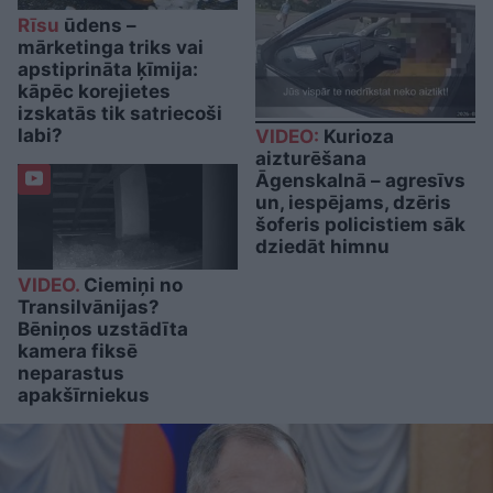
Rīsu
ūdens –
mārketinga triks vai
apstiprināta ķīmija:
kāpēc korejietes
izskatās tik satriecoši
labi?
VIDEO:
Kurioza
aizturēšana
Āgenskalnā – agresīvs
un, iespējams, dzēris
šoferis policistiem sāk
dziedāt himnu
VIDEO.
Ciemiņi no
Transilvānijas?
Bēniņos uzstādīta
kamera fiksē
neparastus
apakšīrniekus