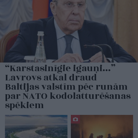
“Karstasinīgie igauņi…”
Lavrovs atkal draud
Baltijas valstīm pēc runām
par NATO kodolatturēšanas
spēkiem