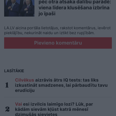
pēc otra atsaka dalību parādē:
viena līdera klusēšana izbrīna
jo īpaši
LA.LV aicina portāla lietotājus, rakstot komentārus, ievērot
pieklājību, nekurināt naidu un iztikt bez rupjībām.
Pievieno komentāru
LASĪTĀKIE
Cilvēkus
aizrāvis ātrs IQ tests: tas liks
izkustināt smadzenes, lai pārbaudītu tavu
erudīciju
Vai
esi izvilcis laimīgo lozi? Lūk, par
kādām sievām kļūst katrā mēnesī
dzimušās sievietes