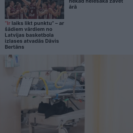
nekad neiesaka žāvēt
ārā
“Ir
laiks likt punktu” – ar
šādiem vārdiem no
Latvijas basketbola
izlases atvadās Dāvis
Bertāns