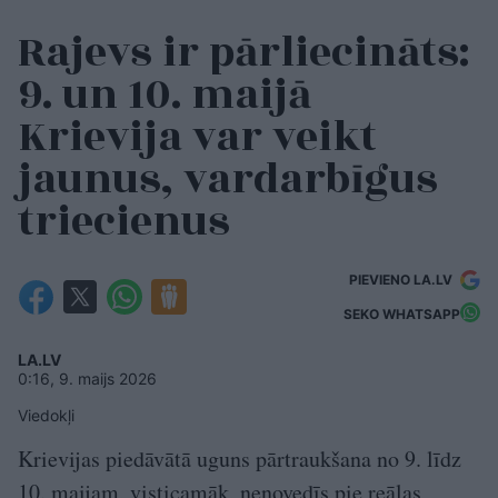
Rajevs ir pārliecināts:
9. un 10. maijā
Krievija var veikt
jaunus, vardarbīgus
triecienus
PIEVIENO LA.LV
SEKO WHATSAPP
LA.LV
0:16, 9. maijs 2026
Viedokļi
Krievijas piedāvātā uguns pārtraukšana no 9. līdz
10. maijam, visticamāk, nenovedīs pie reālas