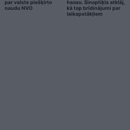
par valsts piešķirto
haosu. Sinoptiķis atklāj,
naudu NVO
kā top brīdinājumi par
laikapstākļiem