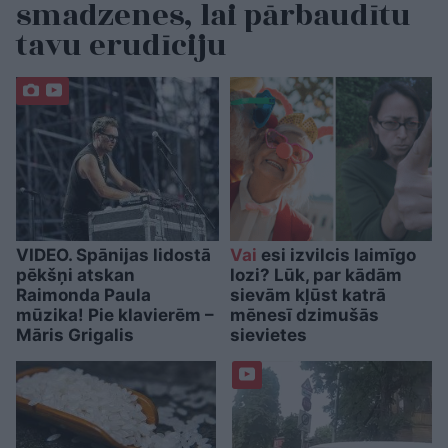
smadzenes, lai pārbaudītu
tavu erudīciju
VIDEO. Spānijas lidostā
Vai
esi izvilcis laimīgo
pēkšņi atskan
lozi? Lūk, par kādām
Raimonda Paula
sievām kļūst katrā
mūzika! Pie klavierēm –
mēnesī dzimušās
Māris Grigalis
sievietes