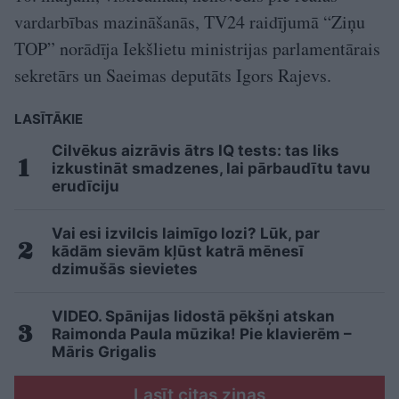
vardarbības mazināšanās, TV24 raidījumā “Ziņu
TOP” norādīja Iekšlietu ministrijas parlamentārais
sekretārs un Saeimas deputāts Igors Rajevs.
LASĪTĀKIE
Cilvēkus aizrāvis ātrs IQ tests: tas liks
izkustināt smadzenes, lai pārbaudītu tavu
erudīciju
Vai esi izvilcis laimīgo lozi? Lūk, par
kādām sievām kļūst katrā mēnesī
dzimušās sievietes
VIDEO. Spānijas lidostā pēkšņi atskan
Raimonda Paula mūzika! Pie klavierēm –
Māris Grigalis
Lasīt citas ziņas