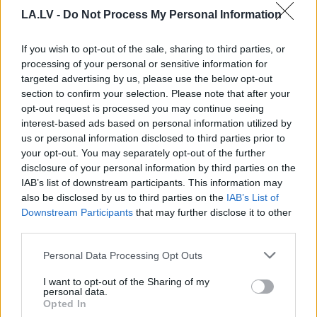
Purvciemā kaimiņi
laikapstākļu kontrasti –
LA.LV -
Do Not Process My Personal Information
nokrāsojuši
vienuviet +30, citviet
daudzdzīvokļu mājas
plosīsies negaiss
fasādi katrs savā krāsā
If you wish to opt-out of the sale, sharing to third parties, or
processing of your personal or sensitive information for
targeted advertising by us, please use the below opt-out
section to confirm your selection. Please note that after your
opt-out request is processed you may continue seeing
interest-based ads based on personal information utilized by
us or personal information disclosed to third parties prior to
your opt-out. You may separately opt-out of the further
disclosure of your personal information by third parties on the
IAB’s list of downstream participants. This information may
also be disclosed by us to third parties on the
IAB’s List of
Downstream Participants
that may further disclose it to other
third parties.
Please note that this website/app uses one or more Google
Personal Data Processing Opt Outs
Bauskā visa skolas vadība
services and may gather and store information including but
iesniedz atlūgumus –
not limited to your visit or usage behaviour. You may click to
I want to opt-out of the Sharing of my
personal data.
grant or deny consent to Google and its third-party tags to
pašvaldība steidzami lemj
Opted In
use your data for below specified purposes in below Google