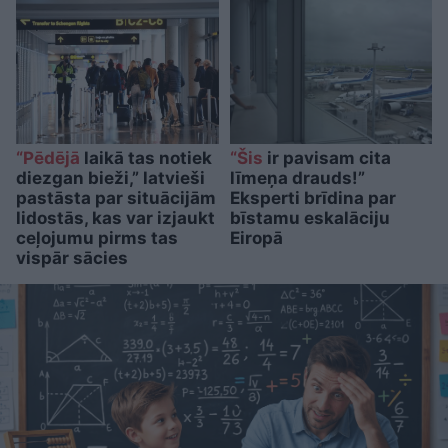
“Pēdējā
laikā tas notiek
“Šis
ir pavisam cita
diezgan bieži,” latvieši
līmeņa drauds!”
pastāsta par situācijām
Eksperti brīdina par
lidostās, kas var izjaukt
bīstamu eskalāciju
ceļojumu pirms tas
Eiropā
vispār sācies