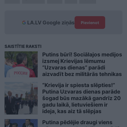
LA.LV Google ziņās
Pievienot
SAISTĪTIE RAKSTI
Putins būrī! Sociālajos medijos
izsmej Krievijas lēmumu
“Uzvaras dienas” parādi
aizvadīt bez militārās tehnikas
“Krievija ir spiesta slēpties!”
Putina Uzvaras dienas parāde
šogad būs mazākā gandrīz 20
gadu laikā, lietuviešiem ir
ideja, kas aiz tā slēpjas
Putina pēdējie draugi viens