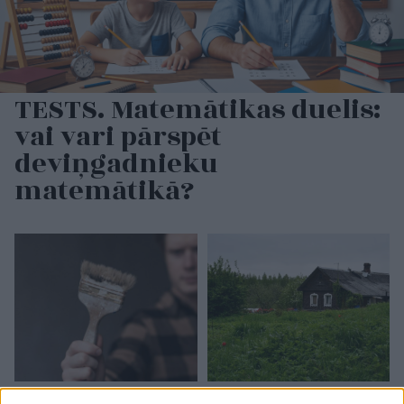
TESTS. Matemātikas duelis:
vai vari pārspēt
deviņgadnieku
matemātikā?
“Vai tā drīkst?”
Latviju šodien skars