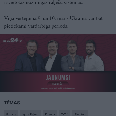
izvietotas nozīmīgas raķešu sistēmas.
Viņa vērtējumā 9. un 10. maijs Ukrainā var būt
pietiekami vardarbīgs periods.
TĒMAS
9.maijs
Igors Rajevs
Krievija
TV24
Ziņu top