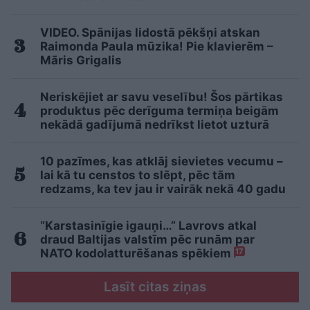
VIDEO. Spānijas lidostā pēkšņi atskan
Raimonda Paula mūzika! Pie klavierēm –
Māris Grigalis
Neriskējiet ar savu veselību! Šos pārtikas
produktus pēc derīguma termiņa beigām
nekādā gadījumā nedrīkst lietot uzturā
10 pazīmes, kas atklāj sievietes vecumu –
lai kā tu censtos to slēpt, pēc tām
redzams, ka tev jau ir vairāk nekā 40 gadu
“Karstasinīgie igauņi…” Lavrovs atkal
draud Baltijas valstīm pēc runām par
NATO kodolatturēšanas spēkiem
17
Lasīt citas ziņas