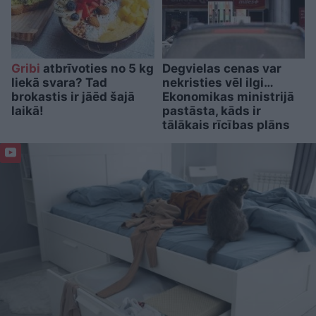
Gribi
atbrīvoties no 5 kg
Degvielas cenas var
liekā svara? Tad
nekristies vēl ilgi…
brokastis ir jāēd šajā
Ekonomikas ministrijā
laikā!
pastāsta, kāds ir
tālākais rīcības plāns