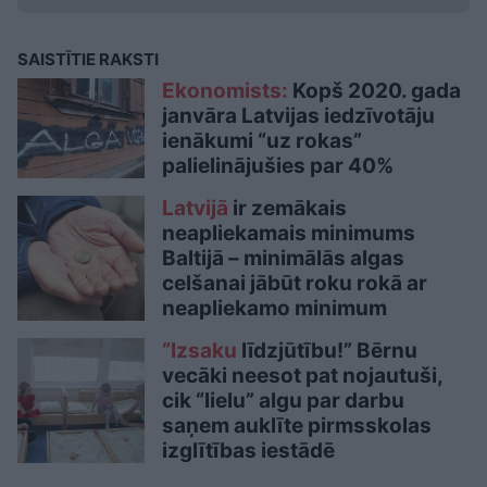
SAISTĪTIE RAKSTI
Ekonomists:
Kopš 2020. gada
janvāra Latvijas iedzīvotāju
ienākumi “uz rokas”
palielinājušies par 40%
Latvijā
ir zemākais
neapliekamais minimums
Baltijā – minimālās algas
celšanai jābūt roku rokā ar
neapliekamo minimum
“Izsaku
līdzjūtību!” Bērnu
vecāki neesot pat nojautuši,
cik “lielu” algu par darbu
saņem auklīte pirmsskolas
izglītības iestādē