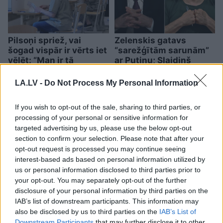
Pilsoņi spriež, vai
Zelenskis gatavs
šogad vispār ir vērts iet
“sarežģītām sarunām”
vēlēt: “Man ir tā
ar Putinu; Slaidiņš
apnikusi politiskā AI
pasaka, kas visu varētu
šļura!”
izšķirt
LA.LV -
Do Not Process My Personal Information
If you wish to opt-out of the sale, sharing to third parties, or
processing of your personal or sensitive information for
targeted advertising by us, please use the below opt-out
section to confirm your selection. Please note that after your
opt-out request is processed you may continue seeing
interest-based ads based on personal information utilized by
us or personal information disclosed to third parties prior to
your opt-out. You may separately opt-out of the further
disclosure of your personal information by third parties on the
IAB’s list of downstream participants. This information may
also be disclosed by us to third parties on the
IAB’s List of
Downstream Participants
that may further disclose it to other