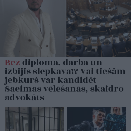
Bez
diploma, darba un
izbijis slepkava!? Vai tiešām
jebkurš var kandidēt
Saeimas vēlēšanās, skaidro
advokāts