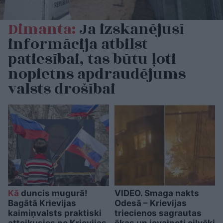
Dimanta:
Ja izskanējusī
informācija atbilst
patiesībai, tas būtu ļoti
nopietns apdraudējums
valsts drošībai
Kā
duncis mugurā!
VIDEO. Smaga nakts
Bagātā Krievijas
Odesā – Krievijas
kaimiņvalsts praktiski
triecienos sagrautas