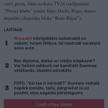
vairs prom, šādu uzskatu TV24 raidījumam
“Preses klubs” pauda Jānis Ozols, Rīgas domes
deputāts (deputātu bloks “Kods Rīgai”).
LASĪTĀKIE
Nosaukti
nāvējošākie automobiļi uz
ceļiem: turam īkšķus, lai neatrodi sarakstā
savu auto
Bez diploma, darba un izbijis slepkava!?
Vai tiešām jebkurš var kandidēt Saeimas
vēlēšanās, skaidro advokāts
FOTO. “Vai tas ir normāli?” Guntars veikalā
nopērk tomātu, taču, pārgriežot to uz
pusēm, viņu sagaida pārsteigums
Lasīt citas ziņas