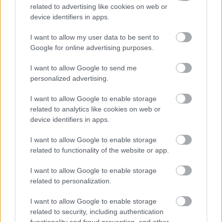
autovadītājus
Laimas slimību
related to advertising like cookies on web or
neuzkāpt uz tā paša
device identifiers in apps.
grābekļa
I want to allow my user data to be sent to
Google for online advertising purposes.
I want to allow Google to send me
personalized advertising.
I want to allow Google to enable storage
related to analytics like cookies on web or
device identifiers in apps.
I want to allow Google to enable storage
related to functionality of the website or app.
FOTO. “Vai tas ir normāli?”
I want to allow Google to enable storage
related to personalization.
Guntars veikalā nopērk
tomātu, taču, pārgriežot to
I want to allow Google to enable storage
related to security, including authentication
uz pusēm, viņu sagaida
functionality and fraud prevention, and other