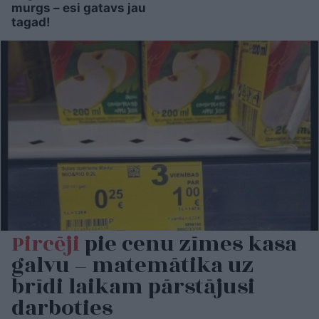
murgs – esi gatavs jau
tagad!
Pircēji
pie cenu zīmes kasa
galvu – matemātika uz
brīdi laikam pārstājusi
darboties