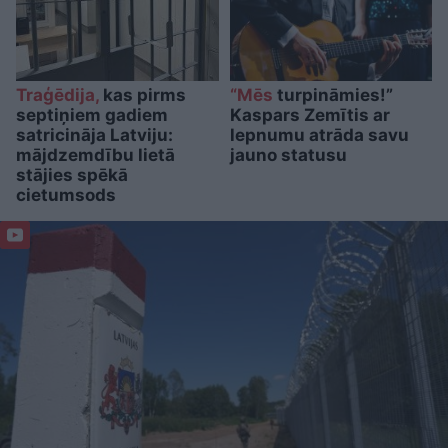
Traģēdija,
kas pirms
“Mēs
turpināmies!”
septiņiem gadiem
Kaspars Zemītis ar
satricināja Latviju:
lepnumu atrāda savu
mājdzemdību lietā
jauno statusu
stājies spēkā
cietumsods