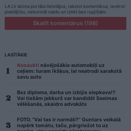
LA.LV aicina portāla lietotājus, rakstot komentārus, ievērot
pieklājību, nekurināt naidu un iztikt bez rupjībām.
Skatīt komentārus (198)
LASĪTĀKIE
Nosaukti
nāvējošākie automobiļi uz
ceļiem: turam īkšķus, lai neatrodi sarakstā
savu auto
Bez diploma, darba un izbijis slepkava!?
Vai tiešām jebkurš var kandidēt Saeimas
vēlēšanās, skaidro advokāts
FOTO. “Vai tas ir normāli?” Guntars veikalā
nopērk tomātu, taču, pārgriežot to uz