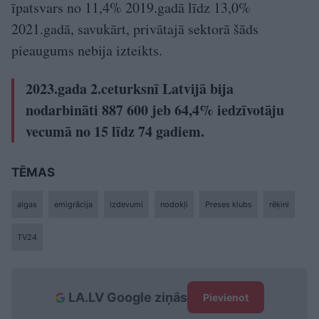
īpatsvars no 11,4% 2019.gadā līdz 13,0%
2021.gadā, savukārt, privātajā sektorā šāds
pieaugums nebija izteikts.
2023.gada 2.ceturksnī Latvijā bija
nodarbināti 887 600 jeb 64,4% iedzīvotāju
vecumā no 15 līdz 74 gadiem.
TĒMAS
algas
emigrācija
izdevumi
nodokļi
Preses klubs
rēķini
TV24
LA.LV Google ziņās
Pievienot