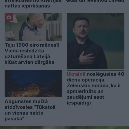
atteikusies no Krievijas
ēkas un ievainoti cilvēki
naftas iepirkšanas
Teju 1900 eiro mēnesī!
Viena ieslodzītā
uzturēšana Latvijā
kļūst arvien dārgāka
Ukrainā
noslēgusies 40
dienu operācija.
Zelenskis norāda, ka ir
apmierināts un
zaudējumi esot
Abgunstes muižā
iespaidīgi
atdzīvosies “Tūkstoš
un vienas nakts
pasaka”