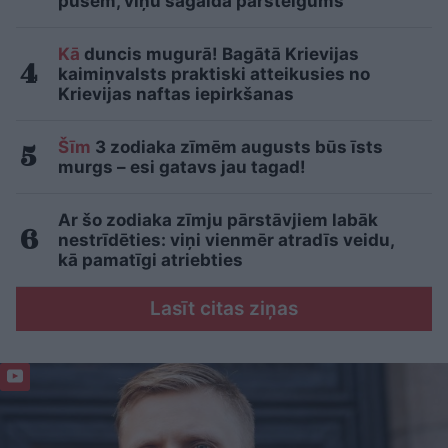
pusēm, viņu sagaida pārsteigums
Kā
duncis mugurā! Bagātā Krievijas
kaimiņvalsts praktiski atteikusies no
Krievijas naftas iepirkšanas
Šīm
3 zodiaka zīmēm augusts būs īsts
murgs – esi gatavs jau tagad!
Ar šo zodiaka zīmju pārstāvjiem labāk
nestrīdēties: viņi vienmēr atradīs veidu,
kā pamatīgi atriebties
Lasīt citas ziņas