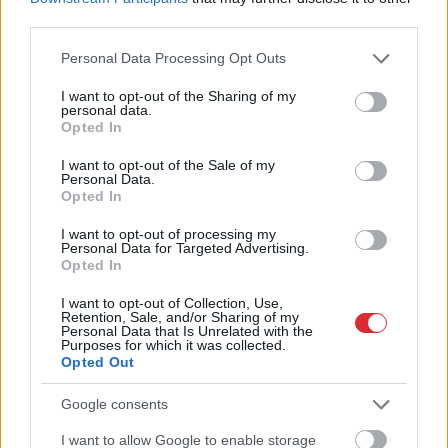
Rūgts! Latvijā slavenākais
third parties.
japānis Masaki mijis
Please note that this website/app uses one or more Google
Personal Data Processing Opt Outs
gredzenus ar mīļoto –
services and may gather and store information including but
not limited to your visit or usage behaviour. You may click to
I want to opt-out of the Sharing of my
kāzās izskanēja arī īpaši
personal data.
grant or deny consent to Google and its third-party tags to
Opted In
skaista latviešu dziesma
use your data for below specified purposes in below Google
consent section.
I want to opt-out of the Sale of my
Personal Data.
Opted In
I want to opt-out of processing my
Personal Data for Targeted Advertising.
Opted In
I want to opt-out of Collection, Use,
Retention, Sale, and/or Sharing of my
Personal Data that Is Unrelated with the
Purposes for which it was collected.
Opted Out
Šo kļūdu var pieļaut
Latviešu
varēšanai
daudzi! Pēc “Maxima”
atkal jauns pierādījums
Google consents
apmeklējuma klients
– mūsu pētnieks
brīdina citus
izstrādājis vakcīnu pret
I want to allow Google to enable storage
Atcelt
Ziņot