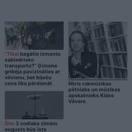
“Tikai
bagātie izmanto
sabiedrisko
transportu?” Ģimene
gribēja pavizināties ar
vilcienu, bet biļešu
cena lika pārdomāt
Miris rokmūzikas
pētnieks un mūzikas
apskatnieks Klāss
Vāvere
Šīm
3 zodiaka zīmēm
augusts būs īsts