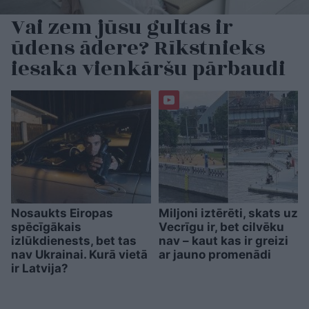
Vai zem jūsu gultas ir
ūdens ādere? Rīkstnieks
iesaka vienkāršu pārbaudi
Nosaukts Eiropas
Miljoni iztērēti, skats uz
spēcīgākais
Vecrīgu ir, bet cilvēku
izlūkdienests, bet tas
nav – kaut kas ir greizi
nav Ukrainai. Kurā vietā
ar jauno promenādi
ir Latvija?