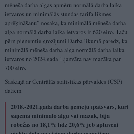
mēneša darba algas apmēru normālā darba laika
ietvaros un minimālās stundas tarifa likmes
aprēķināšanu” nosaka, ka minimālā mēneša darba
alga normālā darba laika ietvaros ir 620 eiro. Taču
pērn pieņemtie grozījumi Darba likumā paredz, ka
minimālā mēneša darba alga normālā darba laika
ietvaros no 2024.gada 1.janvāra nav mazāka par
700 eiro.
Saskaņā ar Centrālās statistikas pārvaldes (CSP)
datiem
2018.-2021.gadā darba ņēmēju īpatsvars, kuri
saņēma minimālo algu vai mazāk, bija
robežās no 18,1% līdz 20,6% jeb aptuveni
piektā daļa no visiem darba ņēmējiem,