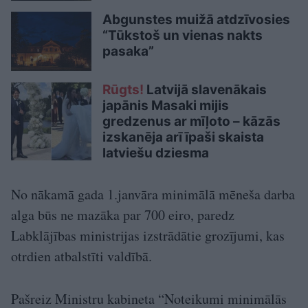
Abgunstes muižā atdzīvosies
“Tūkstoš un vienas nakts
pasaka”
Rūgts!
Latvijā slavenākais
japānis Masaki mijis
gredzenus ar mīļoto – kāzās
izskanēja arī īpaši skaista
latviešu dziesma
No nākamā gada 1.janvāra minimālā mēneša darba
alga būs ne mazāka par 700 eiro, paredz
Labklājības ministrijas izstrādātie grozījumi, kas
otrdien atbalstīti valdībā.
Pašreiz Ministru kabineta “Noteikumi minimālās