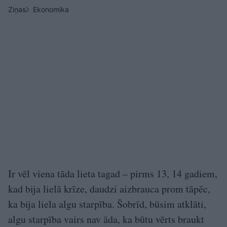
Ziņas
Ekonomika
Ir vēl viena tāda lieta tagad – pirms 13, 14 gadiem,
kad bija lielā krīze, daudzi aizbrauca prom tāpēc,
ka bija liela algu starpība. Šobrīd, būsim atklāti,
algu starpība vairs nav āda, ka būtu vērts braukt