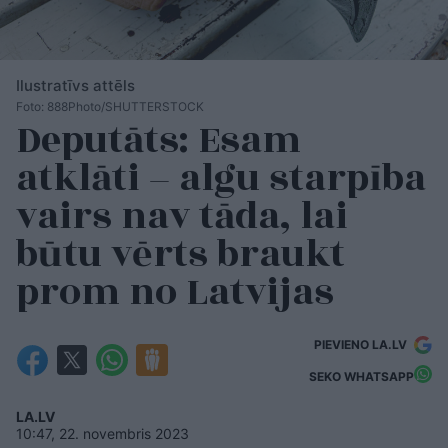
Ilustratīvs attēls
Foto: 888Photo/SHUTTERSTOCK
Deputāts: Esam
atklāti – algu starpība
vairs nav tāda, lai
būtu vērts braukt
prom no Latvijas
PIEVIENO LA.LV
SEKO WHATSAPP
LA.LV
10:47, 22. novembris 2023