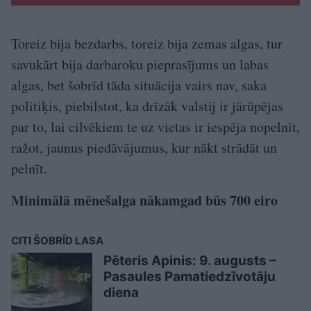
Toreiz bija bezdarbs, toreiz bija zemas algas, tur
savukārt bija darbaroku pieprasījums un labas
algas, bet šobrīd tāda situācija vairs nav, saka
politiķis, piebilstot, ka drīzāk valstij ir jārūpējas
par to, lai cilvēkiem te uz vietas ir iespēja nopelnīt,
ražot, jaunus piedāvājumus, kur nākt strādāt un
pelnīt.
Minimālā mēnešalga nākamgad būs 700 eiro
CITI ŠOBRĪD LASA
Pēteris Apinis: 9. augusts –
Pasaules Pamatiedzīvotāju
diena