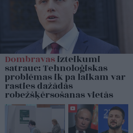
Dombravas
izteikumi
satrauc: Tehnoloģiskas
problēmas ik pa laikam var
rasties dažādās
robežšķērsošanas vietās