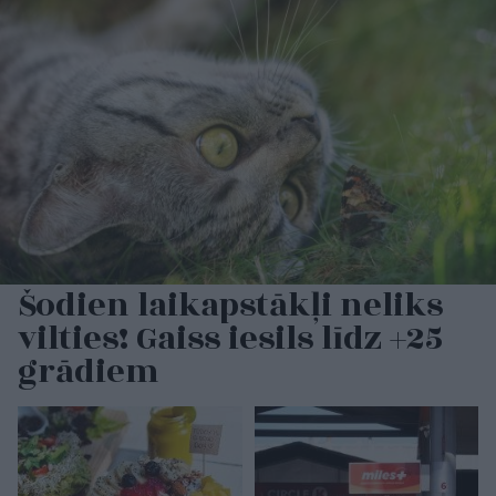
Šodien laikapstākļi neliks
vilties! Gaiss iesils līdz +25
grādiem