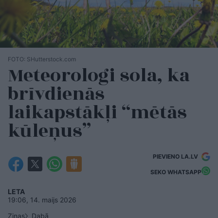
FOTO: SHutterstock.com
Meteorologi sola, ka
brīvdienās
laikapstākļi “mētās
kūleņus”
PIEVIENO LA.LV
SEKO WHATSAPP
LETA
19:06, 14. maijs 2026
Ziņas
Dabā