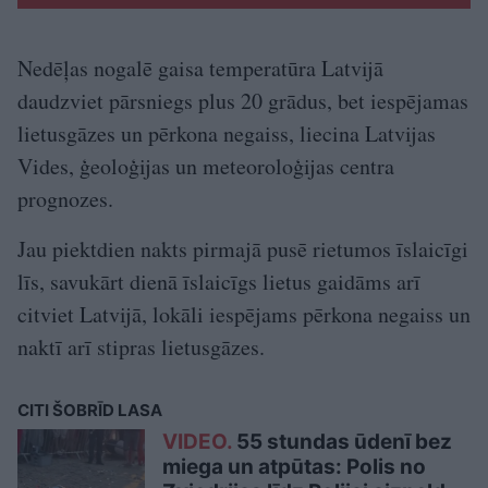
Nedēļas nogalē gaisa temperatūra Latvijā
daudzviet pārsniegs plus 20 grādus, bet iespējamas
lietusgāzes un pērkona negaiss, liecina Latvijas
Vides, ģeoloģijas un meteoroloģijas centra
prognozes.
Jau piektdien nakts pirmajā pusē rietumos īslaicīgi
līs, savukārt dienā īslaicīgs lietus gaidāms arī
citviet Latvijā, lokāli iespējams pērkona negaiss un
naktī arī stipras lietusgāzes.
CITI ŠOBRĪD LASA
VIDEO.
55 stundas ūdenī bez
miega un atpūtas: Polis no