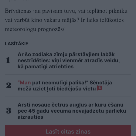
Brīvdienas jau pavisam tuvu, vai ieplānot pikniku
vai varbūt kino vakaru mājās? Ir laiks ielūkoties
meteorologu prognozēs/
LASĪTĀKIE
Ar šo zodiaka zīmju pārstāvjiem labāk
nestrīdēties: viņi vienmēr atradīs veidu,
kā pamatīgi atriebties
“Man
pat neomulīgi palika!” Sēņotāja
mežā uziet ļoti biedējošu vietu
5
Ārsti nosauc četrus augļus ar kuru ēšanu
pēc 45 gadu vecuma nevajadzētu pārlieku
aizrauties
Lasīt citas ziņas