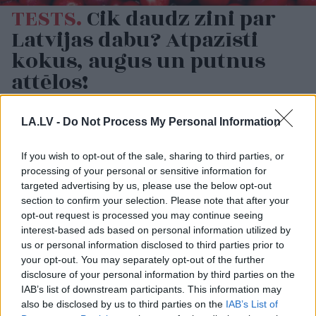
TESTS.
Cik daudz zini par
Latvijas dabu? Atpazīsti
kokus, augus un putnus
attēlos!
LA.LV -
Do Not Process My Personal Information
If you wish to opt-out of the sale, sharing to third parties, or
processing of your personal or sensitive information for
targeted advertising by us, please use the below opt-out
section to confirm your selection. Please note that after your
opt-out request is processed you may continue seeing
interest-based ads based on personal information utilized by
Astroloģe
izceļ 3
Vācijā
virs militārās
us or personal information disclosed to third parties prior to
zodiaka zīmes, kurām ir
bāzes pamanīti
your opt-out. You may separately opt-out of the further
nosliece uz emocionālu
aizdomīgi droni
disclosure of your personal information by third parties on the
kontroli pār citiem
IAB’s list of downstream participants. This information may
cilvēkiem
also be disclosed by us to third parties on the
IAB’s List of