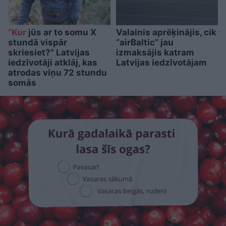
“Kur
jūs ar to somu X
Valainis aprēķinājis, cik
stundā vispār
“airBaltic” jau
skriesiet?” Latvijas
izmaksājis katram
iedzīvotāji atklāj, kas
Latvijas iedzīvotājam
atrodas viņu 72 stundu
somās