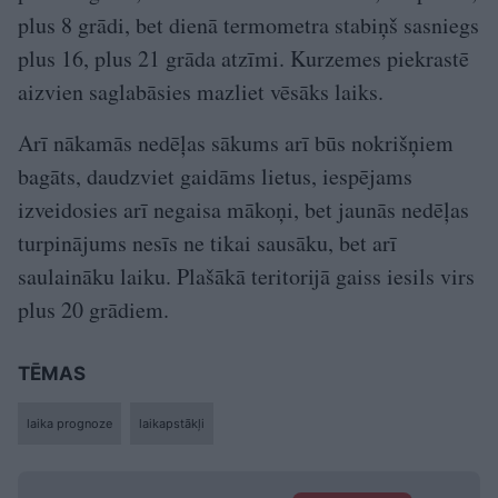
plus 8 grādi, bet dienā termometra stabiņš sasniegs
plus 16, plus 21 grāda atzīmi. Kurzemes piekrastē
aizvien saglabāsies mazliet vēsāks laiks.
Arī nākamās nedēļas sākums arī būs nokrišņiem
bagāts, daudzviet gaidāms lietus, iespējams
izveidosies arī negaisa mākoņi, bet jaunās nedēļas
turpinājums nesīs ne tikai sausāku, bet arī
saulaināku laiku. Plašākā teritorijā gaiss iesils virs
plus 20 grādiem.
TĒMAS
laika prognoze
laikapstākļi