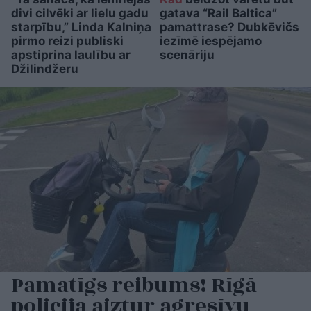
divi cilvēki ar lielu gadu
gatava “Rail Baltica”
starpību,” Linda Kalniņa
pamattrase? Dubkēvičs
pirmo reizi publiski
iezīmē iespējamo
apstiprina laulību ar
scenāriju
Džilindžeru
Pamatīgs reibums! Rīgā
policija aiztur agresīvu