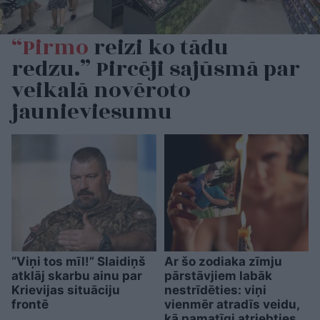
“Pirmo
reizi ko tādu
redzu.” Pircēji sajūsmā par
veikalā novēroto
jaunieviesumu
“Viņi tos mīl!” Slaidiņš
Ar šo zodiaka zīmju
atklāj skarbu ainu par
pārstāvjiem labāk
Krievijas situāciju
nestrīdēties: viņi
frontē
vienmēr atradīs veidu,
kā pamatīgi atriebties