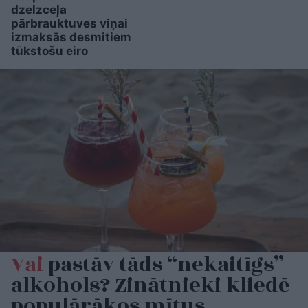
dzelzceļa
pārbrauktuves viņai
izmaksās desmitiem
tūkstošu eiro
Vai
pastāv tāds “nekaitīgs”
alkohols? Zinātnieki kliedē
populārākos mītus