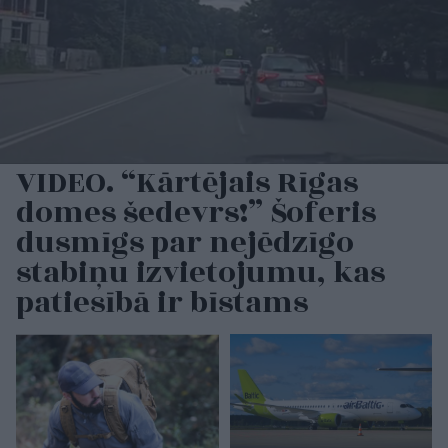
VIDEO. “Kārtējais Rīgas
domes šedevrs!” Šoferis
dusmīgs par nejēdzīgo
stabiņu izvietojumu, kas
patiesībā ir bīstams