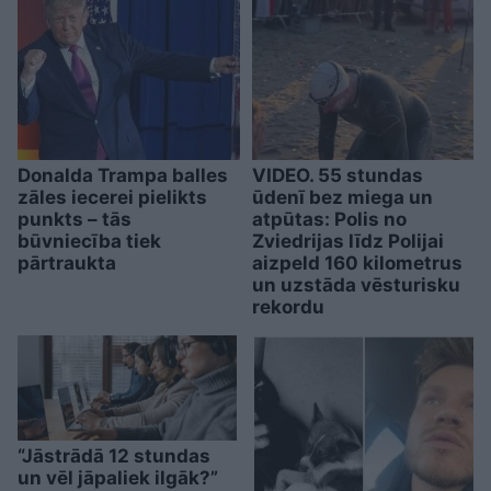
Donalda Trampa balles
VIDEO. 55 stundas
zāles iecerei pielikts
ūdenī bez miega un
punkts – tās
atpūtas: Polis no
būvniecība tiek
Zviedrijas līdz Polijai
pārtraukta
aizpeld 160 kilometrus
un uzstāda vēsturisku
rekordu
“Jāstrādā 12 stundas
un vēl jāpaliek ilgāk?”