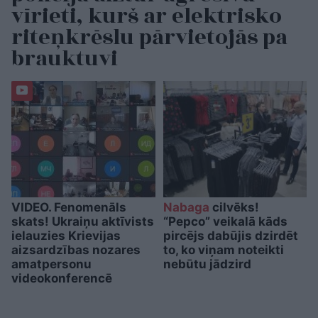
vīrieti, kurš ar elektrisko
riteņkrēslu pārvietojās pa
brauktuvi
VIDEO. Fenomenāls
Nabaga
cilvēks!
skats! Ukraiņu aktīvists
“Pepco” veikalā kāds
ielauzies Krievijas
pircējs dabūjis dzirdēt
aizsardzības nozares
to, ko viņam noteikti
amatpersonu
nebūtu jādzird
videokonferencē