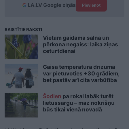
LA.LV Google ziņās
Pievienot
SAISTĪTIE RAKSTI
Vietām gaidāma salna un
pērkona negaiss: laika ziņas
ceturtdienai
Gaisa temperatūra drīzumā
var pietuvoties +30 grādiem,
bet pastāv arī cita varbūtība
Šodien
pa rokai labāk turēt
lietussargu – maz nokrišņu
būs tikai vienā novadā