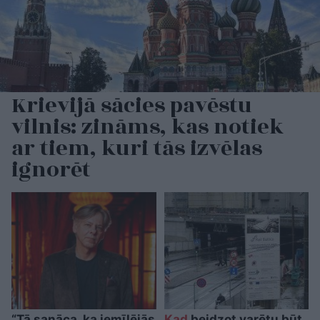
Krievijā sācies pavēstu
vilnis: zināms, kas notiek
ar tiem, kuri tās izvēlas
ignorēt
“Tā sanāca, ka iemīlējās
Kad
beidzot varētu būt