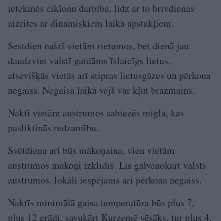
ietekmēs ciklonu darbība, līdz ar to brīvdienas
aizritēs ar dinamiskiem laika apstākļiem.
Sestdien naktī vietām rietumos, bet dienā jau
daudzviet valstī gaidāms īslaicīgs lietus,
atsevišķās vietās arī stipras lietusgāzes un pērkona
negaiss. Negaisa laikā vējš var kļūt brāzmains.
Naktī vietām austrumos sabiezēs migla, kas
pasliktinās redzamību.
Svētdiena arī būs mākoņaina, vien vietām
austrumos mākoņi izklīdīs. Līs galvenokārt valsts
austrumos, lokāli iespējams arī pērkona negaiss.
Naktīs minimālā gaisa temperatūra būs plus 7,
plus 12 grādi, savukārt Kurzemē vēsāks, tur plus 4,