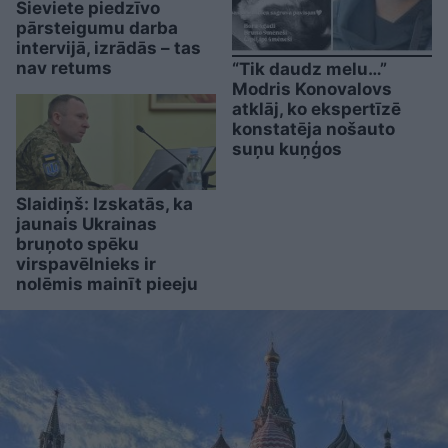
Sieviete piedzīvo
pārsteigumu darba
intervijā, izrādās – tas
nav retums
“Tik daudz melu…”
Modris Konovalovs
atklāj, ko ekspertīzē
konstatēja nošauto
suņu kuņģos
Slaidiņš: Izskatās, ka
jaunais Ukrainas
bruņoto spēku
virspavēlnieks ir
nolēmis mainīt pieeju