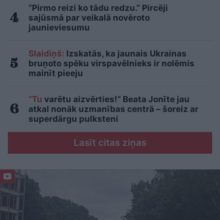
“Pirmo reizi ko tādu redzu.” Pircēji
sajūsmā par veikalā novēroto
jaunieviesumu
Slaidiņš:
Izskatās, ka jaunais Ukrainas
bruņoto spēku virspavēlnieks ir nolēmis
mainīt pieeju
“Tu
varētu aizvērties!” Beata Jonīte jau
atkal nonāk uzmanības centrā – šoreiz ar
superdārgu pulksteni
Lasīt citas ziņas