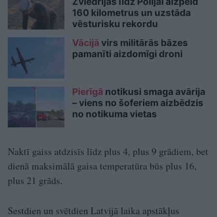
Zviedrijas līdz Polijai aizpeld
160 kilometrus un uzstāda
vēsturisku rekordu
Vācijā
virs militārās bāzes
pamanīti aizdomīgi droni
Pierīgā
notikusi smaga avārija
– viens no šoferiem aizbēdzis
no notikuma vietas
Naktī gaiss atdzisīs līdz plus 4, plus 9 grādiem, bet
dienā maksimālā gaisa temperatūra būs plus 16,
plus 21 grāds.
Sestdien un svētdien Latvijā laika apstākļus