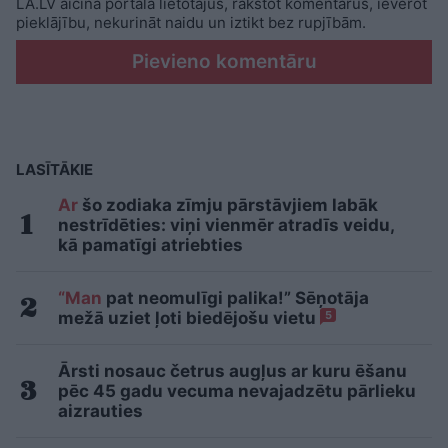
LA.LV aicina portāla lietotājus, rakstot komentārus, ievērot
pieklājību, nekurināt naidu un iztikt bez rupjībām.
Pievieno komentāru
LASĪTĀKIE
Ar
šo zodiaka zīmju pārstāvjiem labāk
nestrīdēties: viņi vienmēr atradīs veidu,
kā pamatīgi atriebties
“Man
pat neomulīgi palika!” Sēņotāja
mežā uziet ļoti biedējošu vietu
5
Ārsti nosauc četrus augļus ar kuru ēšanu
pēc 45 gadu vecuma nevajadzētu pārlieku
aizrauties