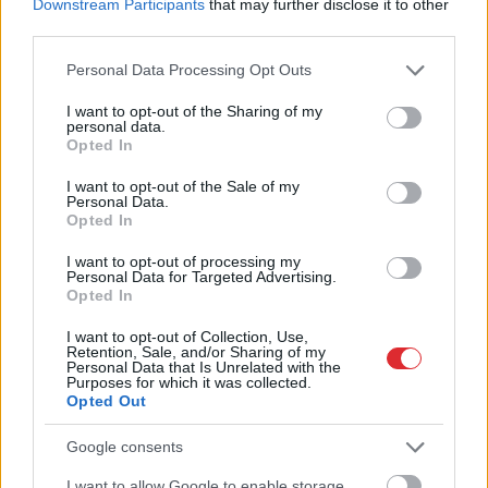
Downstream Participants
that may further disclose it to other
third parties.
Please note that this website/app uses one or more Google
Personal Data Processing Opt Outs
services and may gather and store information including but
not limited to your visit or usage behaviour. You may click to
I want to opt-out of the Sharing of my
personal data.
grant or deny consent to Google and its third-party tags to
Opted In
use your data for below specified purposes in below Google
consent section.
I want to opt-out of the Sale of my
Personal Data.
Opted In
I want to opt-out of processing my
Personal Data for Targeted Advertising.
Opted In
“Man
pat neomulīgi
palika!” Sēņotāja mežā
I want to opt-out of Collection, Use,
Retention, Sale, and/or Sharing of my
uziet ļoti biedējošu vietu
Personal Data that Is Unrelated with the
Purposes for which it was collected.
Opted Out
Google consents
I want to allow Google to enable storage
Atcelt
Ziņot