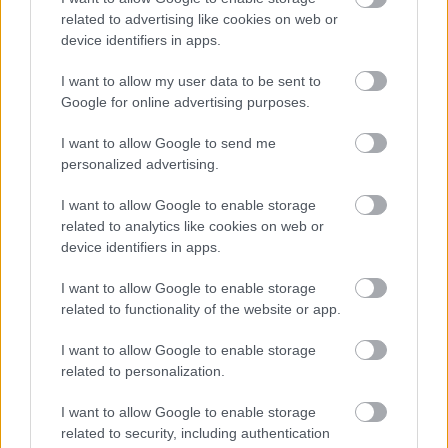
related to advertising like cookies on web or
device identifiers in apps.
I want to allow my user data to be sent to
Google for online advertising purposes.
Pierīgā
notikusi smaga
“Man
nebija tās mātes
avārija – viens no
jūtas…” Elīna
I want to allow Google to send me
šoferiem aizbēdzis no
Didrihsone atklāti par
personalized advertising.
notikuma vietas
laiku pēc dēla
piedzimšanas
I want to allow Google to enable storage
related to analytics like cookies on web or
device identifiers in apps.
I want to allow Google to enable storage
related to functionality of the website or app.
I want to allow Google to enable storage
related to personalization.
I want to allow Google to enable storage
related to security, including authentication