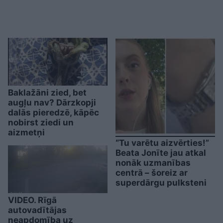
Baklažāni zied, bet
augļu nav? Dārzkopji
dalās pieredzē, kāpēc
nobirst ziedi un
aizmetņi
“Tu varētu aizvērties!”
Beata Jonīte jau atkal
nonāk uzmanības
centrā – šoreiz ar
superdārgu pulksteni
VIDEO. Rīgā
autovadītājas
neapdomība uz