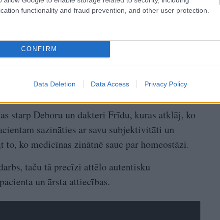
cation functionality and fraud prevention, and other user protection.
CONFIRM
Data Deletion
Data Access
Privacy Policy
jas starp Deboru un dakteri Frīdu, kuras atklāj, ko
pacientam sazināties ar savu subjektivitāti un
t to, ko medicīnas zinātnē sauc par homeostāzi.
rbs, taču tā precīzi attēlo autentisku
pacienta un ārsta attiecības.