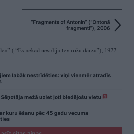
“Fragments of Antonin” (“Ontonā
fragmenti”), 2006
en” ( “Es nekad nesolīju tev rožu dārzu”), 1977
iem labāk nestrīdēties: viņi vienmēr atradīs
s
 Sēņotāja mežā uziet ļoti biedējošu vietu
5
 ar kuru ēšanu pēc 45 gadu vecuma
ties
Lasīt citas ziņas