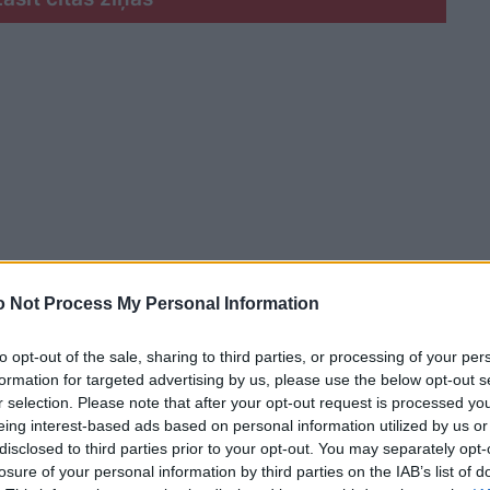
 Not Process My Personal Information
to opt-out of the sale, sharing to third parties, or processing of your per
formation for targeted advertising by us, please use the below opt-out s
r selection. Please note that after your opt-out request is processed y
eing interest-based ads based on personal information utilized by us or
ienu sabiedrībā? Kā modernais cilvēks uztver
disclosed to third parties prior to your opt-out. You may separately opt-
zeklis cilvēka iekšējai pārtapšanai? Kā veidojas
losure of your personal information by third parties on the IAB’s list of