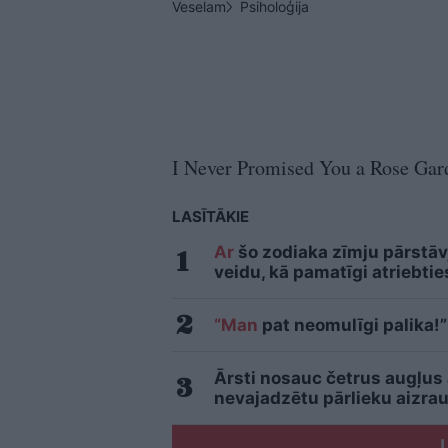
Veselam
Psiholoģija
I Never Promised You a Rose Gard
LASĪTĀKIE
Ar
šo zodiaka zīmju pārstāvj
veidu, kā pamatīgi atriebtie
“Man
pat neomulīgi palika!”
Ārsti nosauc četrus augļus
nevajadzētu pārlieku aizrau