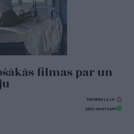
ošākās filmas par un
iju
PIEVIENO LA.LV
SEKO WHATSAPP