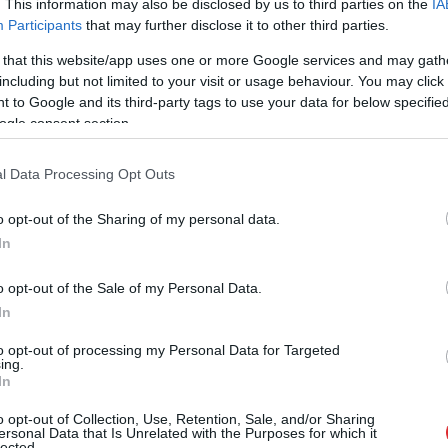
ības? Atbildes uz šiem jautājumiem radīsi,
. This information may also be disclosed by us to third parties on the
IA
Participants
that may further disclose it to other third parties.
jām 10 kinofilmām – tie ir aizkustinoši un
 that this website/app uses one or more Google services and may gath
rdzīvot filmu varoņiem un izraisa katarses efektu.
including but not limited to your visit or usage behaviour. You may click 
 to Google and its third-party tags to use your data for below specifi
 dārzu” stāsta par 16 gadu vecu meiteni Deboru,
ogle consent section.
īcā pēc pašnāvības mēģinājuma. Viņai netiek
 visu filmas laiku Debora cieš no halucinācijām un
l Data Processing Opt Outs
aksturīgus simptomus.
o opt-out of the Sharing of my personal data.
In
o opt-out of the Sale of my Personal Data.
In
to opt-out of processing my Personal Data for Targeted
ing.
In
o opt-out of Collection, Use, Retention, Sale, and/or Sharing
ersonal Data that Is Unrelated with the Purposes for which it
lected.