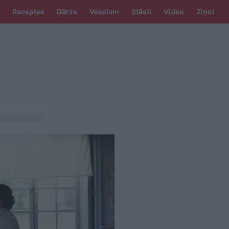
Receptes
Dārzs
Veselam
Stāsti
Video
Ziņo!