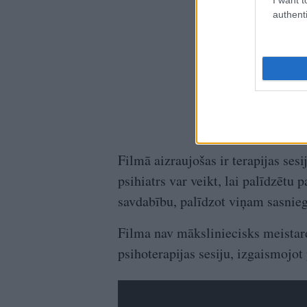
authenti
Filmā aizraujošas ir terapijas sesi
psihiatrs var veikt, lai palīdzētu 
savdabību, palīdzot viņam sasnieg
Filma nav māksliniecisks meistarda
psihoterapijas sesiju, izgaismojot 