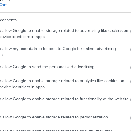
ā virs militārās
Pierīgā
notikusi smaga
Out
s pamanīti
avārija – viens no
Atcelt
Ziņot
omīgi droni
šoferiem aizbēdzis no
consents
notikuma vietas
o allow Google to enable storage related to advertising like cookies on
evice identifiers in apps.
o allow my user data to be sent to Google for online advertising
s.
pavada trīs gadus, ir pilna ar sievietēm, kam ir
to allow Google to send me personalized advertising.
cējumi. Jaunajai meitenei ir jāsadzīvo ne tikai ar
 slimnieču dusmu uzliesmojumiem citai pret citu
o allow Google to enable storage related to analytics like cookies on
evice identifiers in apps.
o allow Google to enable storage related to functionality of the website
o allow Google to enable storage related to personalization.
o allow Google to enable storage related to security, including