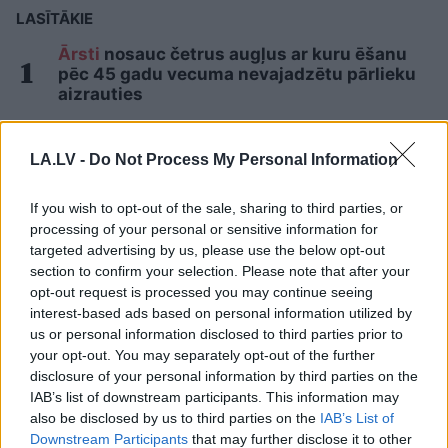
LASĪTĀKIE
Ārsti
nosauc četrus augļus ar kuru ēšanu
pēc 45 gadu vecuma nevajadzētu pārlieku
aizrauties
Nabaga cilvēks! “Pepco” veikalā kāds
LA.LV -
Do Not Process My Personal Information
pircējs dabūjis dzirdēt to, ko viņam
noteikti nebūtu jādzird
If you wish to opt-out of the sale, sharing to third parties, or
processing of your personal or sensitive information for
3 zodiaka zīmes šajā nedēļas nogalē
targeted advertising by us, please use the below opt-out
kārtīgi “nodos uguņus”, bet vienai – labāk
section to confirm your selection. Please note that after your
palikt mājās
opt-out request is processed you may continue seeing
interest-based ads based on personal information utilized by
Ar šo zodiaka zīmju pārstāvjiem labāk
us or personal information disclosed to third parties prior to
nestrīdēties: viņi vienmēr atradīs veidu,
your opt-out. You may separately opt-out of the further
kā pamatīgi atriebties
disclosure of your personal information by third parties on the
IAB’s list of downstream participants. This information may
also be disclosed by us to third parties on the
IAB’s List of
“Tu
varētu aizvērties!” Beata Jonīte jau
Downstream Participants
that may further disclose it to other
atkal nonāk uzmanības centrā – šoreiz ar