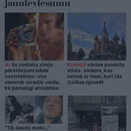
jaunieviesumu
Ar
šo zodiaka zīmju
Krievijā
sācies pavēstu
pārstāvjiem labāk
vilnis: zināms, kas
nestrīdēties: viņi
notiek ar tiem, kuri tās
vienmēr atradīs veidu,
izvēlas ignorēt
kā pamatīgi atriebties
“Tik daudz melu…”