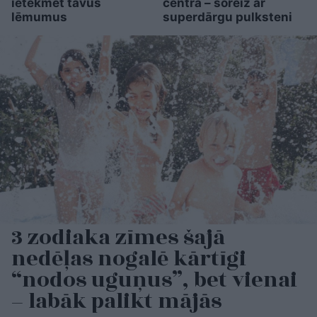
ietekmēt tavus
centrā – šoreiz ar
lēmumus
superdārgu pulksteni
3 zodiaka zīmes šajā
nedēļas nogalē kārtīgi
“nodos uguņus”, bet vienai
– labāk palikt mājās