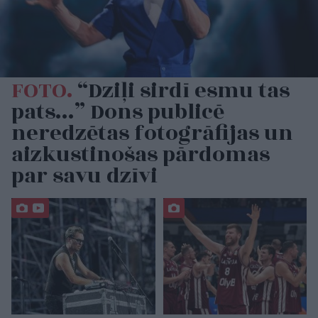
FOTO.
“Dziļi sirdī esmu tas
pats…” Dons publicē
neredzētas fotogrāfijas un
aizkustinošas pārdomas
par savu dzīvi