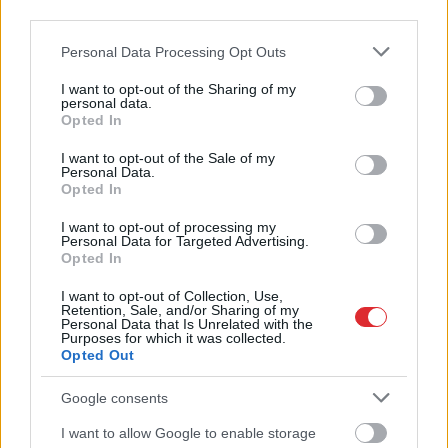
third parties.
superdārgu pulksteni
Please note that this website/app uses one or more Google
Personal Data Processing Opt Outs
Lasīt citas ziņas
services and may gather and store information including but
not limited to your visit or usage behaviour. You may click to
I want to opt-out of the Sharing of my
personal data.
grant or deny consent to Google and its third-party tags to
Opted In
use your data for below specified purposes in below Google
consent section.
I want to opt-out of the Sale of my
Personal Data.
Opted In
I want to opt-out of processing my
Personal Data for Targeted Advertising.
Opted In
“Tā
var ākstīties savā
Vai darbs no 9.00 līdz
I want to opt-out of Collection, Use,
virtuvē, nevis uz
17.00 jūs tracina?
Retention, Sale, and/or Sharing of my
skatuves!” Elita
Numerologi izceļ četrus
Personal Data that Is Unrelated with the
Purposes for which it was collected.
Mīlgrāve ļāvusies
dzimšanas datumus,
Opted Out
negaidīti erotiskai
kuru īpašniekiem
skatuves deja ar
brīvība ir īpaši svarīga
Google consents
Eirovīzijas zvaigzni
I want to allow Google to enable storage
Atcelt
Ziņot