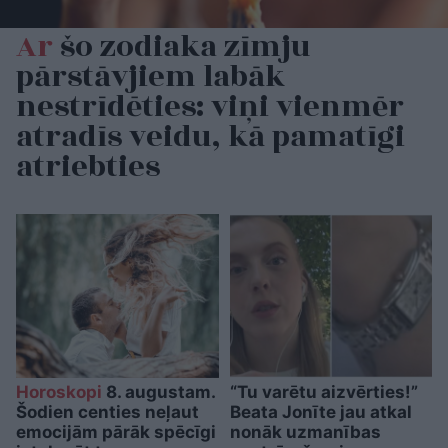
Ar
šo zodiaka zīmju
pārstāvjiem labāk
nestrīdēties: viņi vienmēr
atradīs veidu, kā pamatīgi
atriebties
Horoskopi
8. augustam.
“Tu varētu aizvērties!”
Šodien centies neļaut
Beata Jonīte jau atkal
emocijām pārāk spēcīgi
nonāk uzmanības