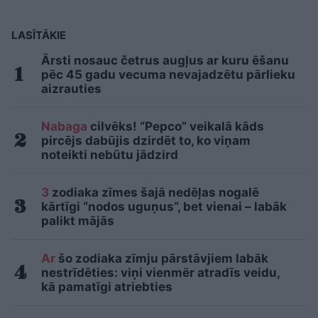
LASĪTĀKIE
Ārsti nosauc četrus augļus ar kuru ēšanu
pēc 45 gadu vecuma nevajadzētu pārlieku
aizrauties
Nabaga
cilvēks! “Pepco” veikalā kāds
pircējs dabūjis dzirdēt to, ko viņam
noteikti nebūtu jādzird
3
zodiaka zīmes šajā nedēļas nogalē
kārtīgi “nodos uguņus”, bet vienai – labāk
palikt mājās
Ar
šo zodiaka zīmju pārstāvjiem labāk
nestrīdēties: viņi vienmēr atradīs veidu,
kā pamatīgi atriebties