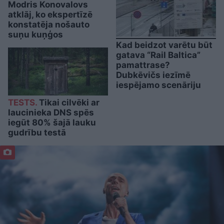
Modris Konovalovs
atklāj, ko ekspertīzē
konstatēja nošauto
suņu kuņģos
Kad beidzot varētu būt
gatava “Rail Baltica”
pamattrase?
Dubkēvičs iezīmē
iespējamo scenāriju
TESTS.
Tikai cilvēki ar
laucinieka DNS spēs
iegūt 80% šajā lauku
gudrību testā