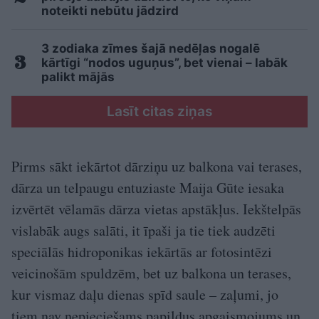
noteikti nebūtu jādzird
3 zodiaka zīmes šajā nedēļas nogalē
kārtīgi “nodos uguņus”, bet vienai – labāk
palikt mājās
Lasīt citas ziņas
Pirms sākt iekārtot dārziņu uz balkona vai terases,
dārza un telpaugu entuziaste Maija Gūte iesaka
izvērtēt vēlamās dārza vietas apstākļus. Iekštelpās
vislabāk augs salāti, it īpaši ja tie tiek audzēti
speciālās hidroponikas iekārtās ar fotosintēzi
veicinošām spuldzēm, bet uz balkona un terases,
kur vismaz daļu dienas spīd saule – zaļumi, jo
tiem nav nepieciešams papildus apgaismojums un