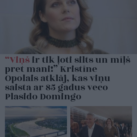
“Viņš
ir tik ļoti silts un mīļš
pret mani!” Kristīne
Opolais atklāj, kas viņu
saista ar 85 gadus veco
Plasido Domingo