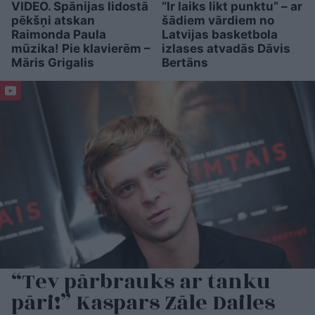
VIDEO. Spānijas lidostā
“Ir laiks likt punktu” – ar
pēkšņi atskan
šādiem vārdiem no
Raimonda Paula
Latvijas basketbola
mūzika! Pie klavierēm –
izlases atvadās Dāvis
Māris Grigalis
Bertāns
“Tev pārbrauks ar tanku
pāri!” Kaspars Zāle Dailes