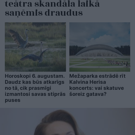
teātra skandāla laikā
saņēmis draudus
Horoskopi 6. augustam.
Mežaparka estrādē rīt
Daudz kas būs atkarīgs
Kalvina Herisa
no tā, cik prasmīgi
koncerts: vai skatuve
izmantosi savas stiprās
šoreiz gatava?
puses