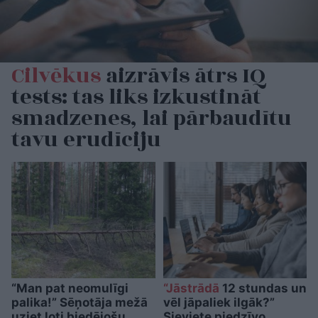
Cilvēkus
aizrāvis ātrs IQ
tests: tas liks izkustināt
smadzenes, lai pārbaudītu
tavu erudīciju
“Man pat neomulīgi
“Jāstrādā
12 stundas un
palika!” Sēņotāja mežā
vēl jāpaliek ilgāk?”
uziet ļoti biedējošu
Sieviete piedzīvo