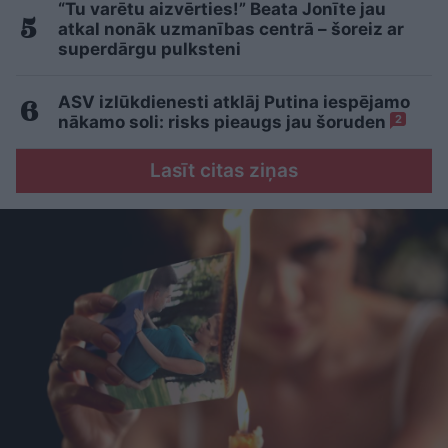
“Tu varētu aizvērties!” Beata Jonīte jau
atkal nonāk uzmanības centrā – šoreiz ar
superdārgu pulksteni
ASV izlūkdienesti atklāj Putina iespējamo
nākamo soli: risks pieaugs jau šoruden
2
Lasīt citas ziņas