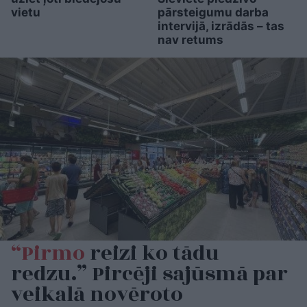
vietu
pārsteigumu darba
intervijā, izrādās – tas
nav retums
“Pirmo
reizi ko tādu
redzu.” Pircēji sajūsmā par
veikalā novēroto