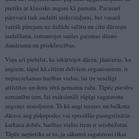
pietiks ar klasisko augsni kā pamatu. Pavasarī
pārsvarā tiek audzēti mikrozaļumi, bet vasarā
vairāk pārejam uz dažādu salātu un citu dārzeņu
audzēšanu, izmantojot saules gaismas dāsno
daudzumu un priekšrocības.
Viņa arī piebilst, ka iekārtojot dārzu, jāatceras, ka
augiem, tāpat kā citiem dzīviem organismiem, ir
nepieciešamas barības vielas, lai tie veselīgi
attīstītos un dotu vērā ņemamu ražu. Tāpēc pievērs
uzmanību tam, lai maksimāli rūpīgi sagatavotu
augsnes maisījumu. Tā kā augi terases un balkona
dārzos aug puķupodos vai speciālās paaugstinātās
karkasa dobēs, barības vielas tiem ir ierobežotas.
Tāpēc nepietiks ar to, ja sākumā sagatavosi tikai