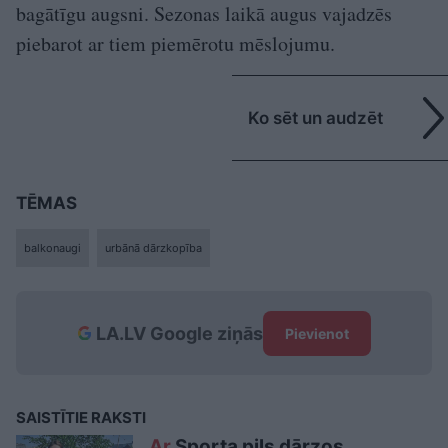
bagātīgu augsni. Sezonas laikā augus vajadzēs
piebarot ar tiem piemērotu mēslojumu.
Ko sēt un audzēt
TĒMAS
balkonaugi
urbānā dārzkopība
LA.LV Google ziņās
Pievienot
SAISTĪTIE RAKSTI
Ar
Sporta pils dārzos