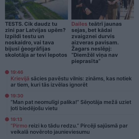
TESTS. Cik daudz tu
Dailes
teātrī jaunas
zini par Latvijas upēm?
sejas, bet kādai
Izpildi testu un
zvaigznei durvis
noskaidro, vai tava
aizveras pavisam.
bijusī ģeogrāfijas
Žagars neslēpj:
skolotāja ar tevi lepotos
“Diemžēl viņa nav
pieprasīta”
19:46
Krievijā
sācies pavēstu vilnis: zināms, kas notiek
ar tiem, kuri tās izvēlas ignorēt
19:30
“Man pat neomulīgi palika!” Sēņotāja mežā uziet
ļoti biedējošu vietu
19:13
“Pirmo
reizi ko tādu redzu.” Pircēji sajūsmā par
veikalā novēroto jaunieviesumu