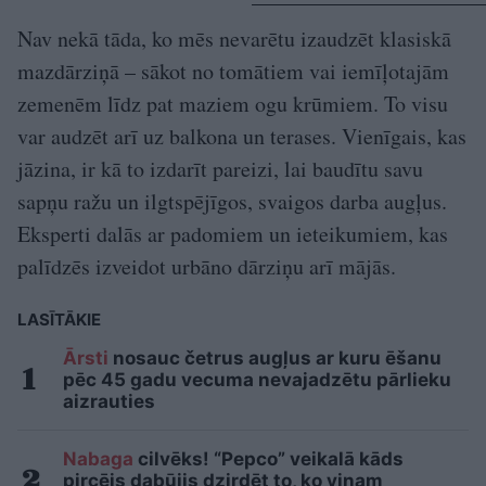
Nav nekā tāda, ko mēs nevarētu izaudzēt klasiskā
mazdārziņā – sākot no tomātiem vai iemīļotajām
zemenēm līdz pat maziem ogu krūmiem. To visu
var audzēt arī uz balkona un terases. Vienīgais, kas
jāzina, ir kā to izdarīt pareizi, lai baudītu savu
sapņu ražu un ilgtspējīgos, svaigos darba augļus.
Eksperti dalās ar padomiem un ieteikumiem, kas
palīdzēs izveidot urbāno dārziņu arī mājās.
LASĪTĀKIE
Ārsti
nosauc četrus augļus ar kuru ēšanu
pēc 45 gadu vecuma nevajadzētu pārlieku
aizrauties
Nabaga
cilvēks! “Pepco” veikalā kāds
pircējs dabūjis dzirdēt to, ko viņam