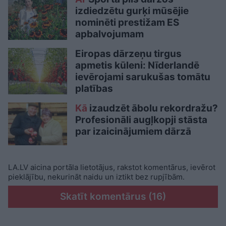
izdiedzētu gurķi mūsējie
nominēti prestižam ES
apbalvojumam
Eiropas dārzeņu tirgus
apmetis kūleni: Nīderlandē
ievērojami sarukušas tomātu
platības
Kā
izaudzēt ābolu rekordražu?
Profesionāli augļkopji stāsta
par izaicinājumiem dārzā
LA.LV aicina portāla lietotājus, rakstot komentārus, ievērot
pieklājību, nekurināt naidu un iztikt bez rupjībām.
Skatīt komentārus (16)