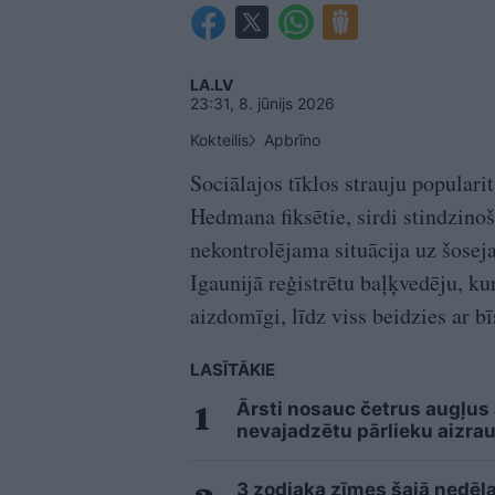
LA.LV
23:31, 8. jūnijs 2026
Kokteilis
Apbrīno
Sociālajos tīklos strauju populari
Hedmana fiksētie, sirdi stindzino
nekontrolējama situācija uz šoseja
Igaunijā reģistrētu baļķvedēju, ku
aizdomīgi, līdz viss beidzies ar b
LASĪTĀKIE
Ārsti nosauc četrus augļus
nevajadzētu pārlieku aizrau
3 zodiaka zīmes šajā nedēļa