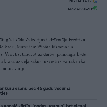
PIEVIENO LA.LV
SEKO WHATSAPP
tāti gūst kāda Zviedrijas iedzīvotāja Fredrika
šie kadri, kuros iemūžināta bīstama un
s. Vīrietis, braucot uz darbu, pamanījis kādu
ra krava uz ceļa sākusi uzvesties vairāk nekā
īstamu avāriju.
 ar kuru ēšanu pēc 45 gadu vecuma
ties
s nogalē kārtīgi “nodos uguņus”, bet vienai –