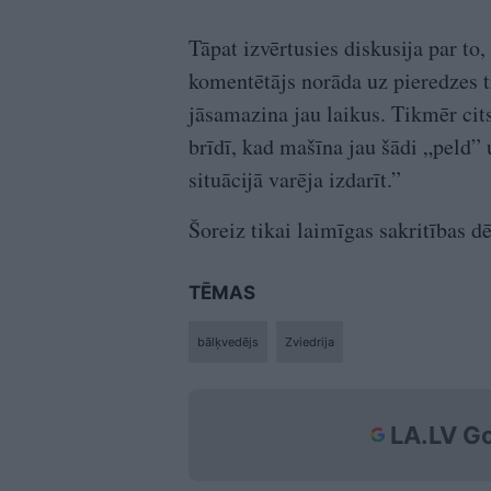
Tāpat izvērtusies diskusija par to,
komentētājs norāda uz pieredzes t
jāsamazina jau laikus. Tikmēr cits
brīdī, kad mašīna jau šādi „peld” 
situācijā varēja izdarīt.”
Šoreiz tikai laimīgas sakritības d
TĒMAS
bālķvedējs
Zviedrija
LA.LV Go