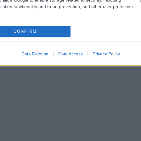
s par redzēto, norādot, ka jebkura satikšanās ar
cation functionality and fraud prevention, and other user protection.
slā būtu bijusi letāla. Daudzi situāciju salīdzina
s” (Final Destination), kurā viena no
CONFIRM
biršana no braucoša auto.
Data Deletion
Data Access
Privacy Policy