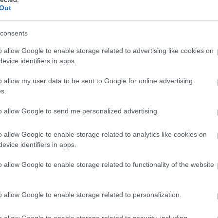
Out
Atcelt
Ziņot
consents
o allow Google to enable storage related to advertising like cookies on
evice identifiers in apps.
o allow my user data to be sent to Google for online advertising
s.
to allow Google to send me personalized advertising.
o zodiaka zīmju
VIDEO. Rīgā
o allow Google to enable storage related to analytics like cookies on
tāvjiem labāk
autovadītājas
evice identifiers in apps.
rīdēties: viņi
neapdomība uz
mēr atradīs veidu,
dzelzceļa
o allow Google to enable storage related to functionality of the website
amatīgi atriebties
pārbrauktuves viņai
izmaksās desmitiem
o allow Google to enable storage related to personalization.
tūkstošu eiro
o allow Google to enable storage related to security, including