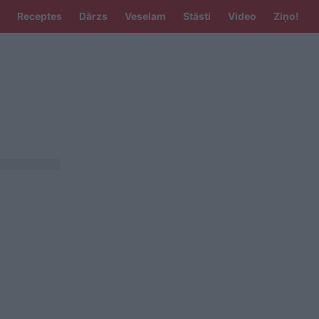
Receptes
Dārzs
Veselam
Stāsti
Video
Ziņo!