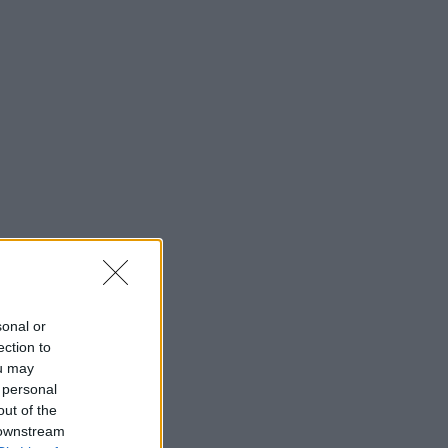
sonal or
ection to
ou may
 personal
out of the
 downstream