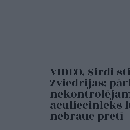
VIDEO. Sirdi s
Zviedrijas: pā
nekontrolējami
aculiecinieks l
nebrauc pretī