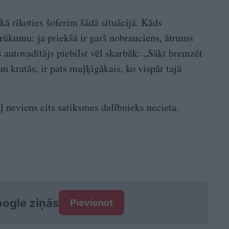
 kā rīkoties šoferim šādā situācijā. Kāds
rūkumu: ja priekšā ir garš nobrauciens, ātrums
 autovadītājs piebilst vēl skarbāk: „Sākt bremzēt
un kratās, ir pats muļķīgākais, ko vispār tajā
ēļ neviens cits satiksmes dalībnieks necieta.
ogle ziņās
Pievienot