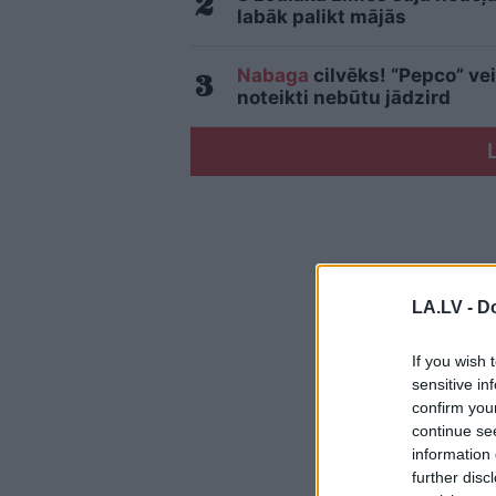
labāk palikt mājās
Nabaga
cilvēks! “Pepco” vei
noteikti nebūtu jādzird
LA.LV -
Do
If you wish 
sensitive in
confirm you
continue se
information 
further disc