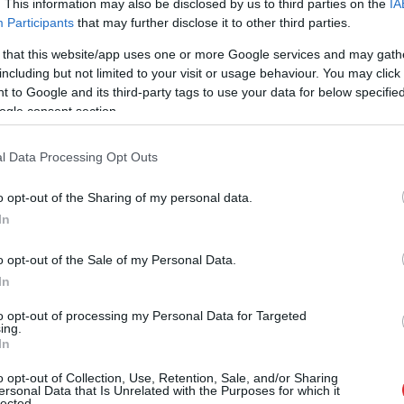
. This information may also be disclosed by us to third parties on the
IA
Participants
that may further disclose it to other third parties.
 that this website/app uses one or more Google services and may gath
Fredriks, jau no paša sākuma bijis redzams, ka
including but not limited to your visit or usage behaviour. You may click 
 to Google and its third-party tags to use your data for below specifi
auta. Aptuveni četrus līdz piecus kilometrus
ogle consent section.
ūpojies no vienas puses uz otru, taču šoferis pat
not trakties uz priekšu ar nemainīgiem 80 līdz 90
l Data Processing Opt Outs
, ka tajā brīdī sapratis – tūlīt būs pamatīgas
o opt-out of the Sharing of my personal data.
a pretējā joslā neparādīsies neviena cita
In
o opt-out of the Sale of my Personal Data.
autas piepildījās, kad smagā auto piekabe burtiski
In
āka gāzties milzīgi baļķi. Šokējošākais, pēc
to opt-out of processing my Personal Data for Targeted
ing.
es bremžu ugunis iedegušās tikai kādus 300 metrus
In
krist zemē. „Pilnīgs ārprāts! Ja viņš pie tādas
o opt-out of Collection, Use, Retention, Sale, and/or Sharing
ātrumu, nekas no tā visa noteikti nebūtu noticis,”
ersonal Data that Is Unrelated with the Purposes for which it
lected.