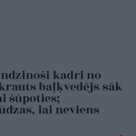
tindzinoši kadri no
rkrauts baļķvedējs sāk
 šūpoties;
ūdzas, lai neviens