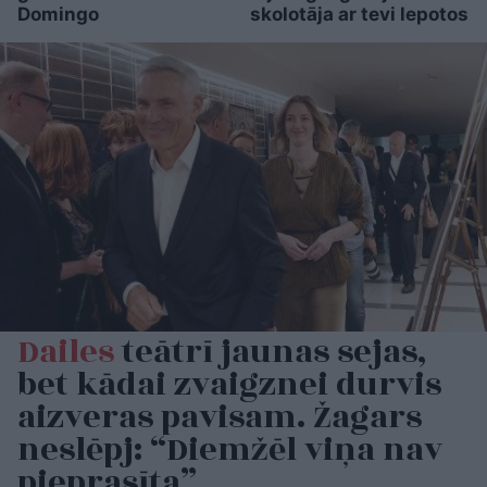
Domingo
skolotāja ar tevi lepotos
Dailes
teātrī jaunas sejas,
bet kādai zvaigznei durvis
aizveras pavisam. Žagars
neslēpj: “Diemžēl viņa nav
pieprasīta”