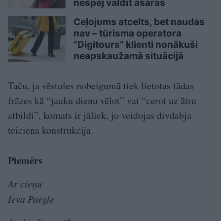
nespēj valdīt asaras
Ceļojums atcelts, bet naudas
nav – tūrisma operatora
“Digitours” klienti nonākuši
neapskaužamā situācijā
Taču, ja vēstules nobeigumā tiek lietotas tādas
frāzes kā “jauku dienu vēlot” vai “cerot uz ātru
atbildi”, komats ir jāliek, jo veidojas divdabja
teiciena konstrukcija.
Piemērs
Ar cieņu
Ieva Paegle