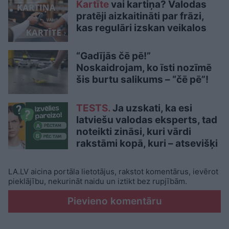
Kartīte
vai kartiņa? Valodas
pratēji aizkaitināti par frāzi,
kas regulāri izskan veikalos
“Gadījās čē pē!”
Noskaidrojam, ko īsti nozīmē
šis burtu salikums – “čē pē”!
TESTS.
Ja uzskati, ka esi
latviešu valodas eksperts, tad
noteikti zināsi, kuri vārdi
rakstāmi kopā, kuri – atsevišķi
LA.LV aicina portāla lietotājus, rakstot komentārus, ievērot
pieklājību, nekurināt naidu un iztikt bez rupjībām.
Pievieno komentāru