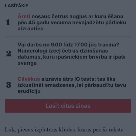
LASĪTĀKIE
Ārsti
nosauc četrus augļus ar kuru ēšanu
pēc 45 gadu vecuma nevajadzētu pārlieku
aizrauties
Vai darbs no 9.00 līdz 17.00 jūs tracina?
Numerologi izceļ četrus dzimšanas
datumus, kuru īpašniekiem brīvība ir īpaši
svarīga
Cilvēkus
aizrāvis ātrs IQ tests: tas liks
izkustināt smadzenes, lai pārbaudītu tavu
erudīciju
Lasīt citas ziņas
Lūk, piecas izplatītas kļūdas, kuras pēc šī raksta