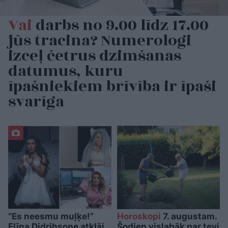
Vai
darbs no 9.00 līdz 17.00
jūs tracina? Numerologi
izceļ četrus dzimšanas
datumus, kuru
īpašniekiem brīvība ir īpaši
svarīga
“Es neesmu muļķe!”
Horoskopi
7. augustam.
Elīna Didrihsone atklāj,
Šodien vislabāk par tevi