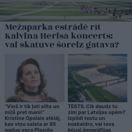
Mežaparka estrādē rīt
Kalvina Herisa koncerts:
vai skatuve šoreiz gatava?
“Viņš ir tik ļoti silts un
TESTS. Cik daudz tu
mīļš pret mani!”
zini par Latvijas upēm?
Kristīne Opolais atklāj,
Izpildi testu un
kas viņu saista ar 85
noskaidro, vai tava
gadus veco Plasido
bijusī ģeogrāfijas