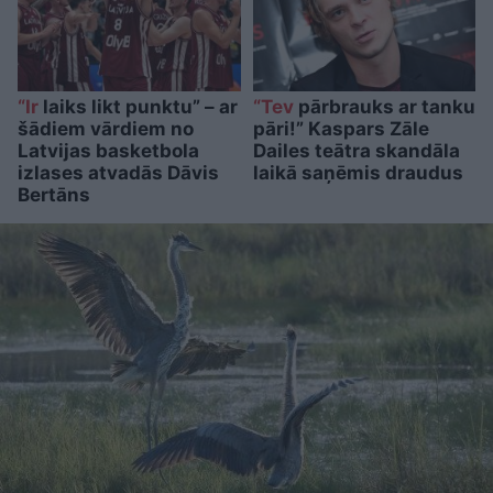
“Ir
laiks likt punktu” – ar
“Tev
pārbrauks ar tanku
šādiem vārdiem no
pāri!” Kaspars Zāle
Latvijas basketbola
Dailes teātra skandāla
izlases atvadās Dāvis
laikā saņēmis draudus
Bertāns