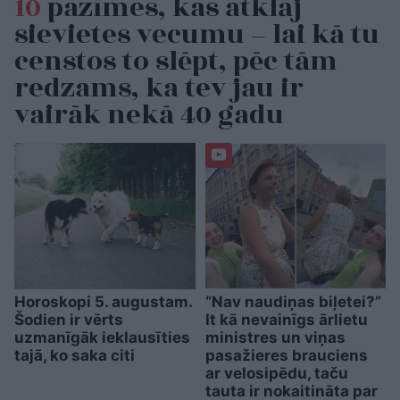
10
pazīmes, kas atklāj
sievietes vecumu – lai kā tu
censtos to slēpt, pēc tām
redzams, ka tev jau ir
vairāk nekā 40 gadu
Horoskopi 5. augustam.
“Nav naudiņas biļetei?”
Šodien ir vērts
It kā nevainīgs ārlietu
uzmanīgāk ieklausīties
ministres un viņas
tajā, ko saka citi
pasažieres brauciens
ar velosipēdu, taču
tauta ir nokaitināta par