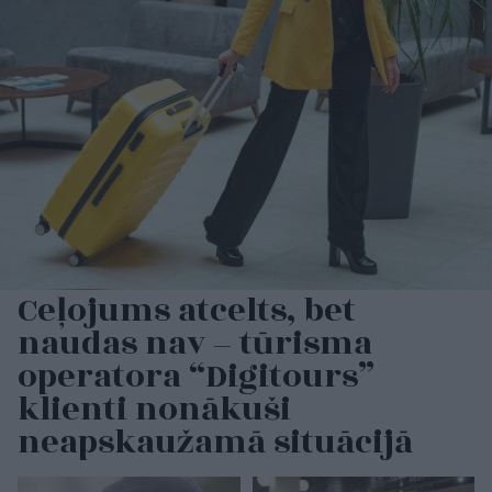
Ceļojums atcelts, bet
naudas nav – tūrisma
operatora “Digitours”
klienti nonākuši
neapskaužamā situācijā