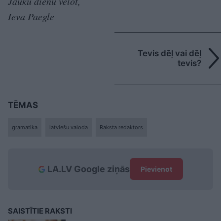
Jauku dienu vēlot,
Ieva Paegle
Tevis dēļ vai dēļ
tevis?
TĒMAS
gramatika
latviešu valoda
Raksta redaktors
LA.LV Google ziņās
Pievienot
SAISTĪTIE RAKSTI