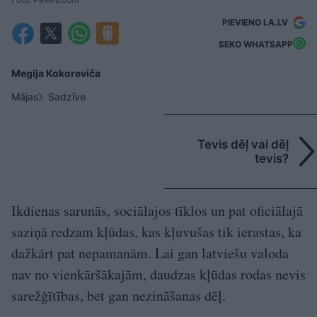
PIEVIENO LA.LV
SEKO WHATSAPP
Megija Kokoreviča
Mājas
Sadzīve
Tevis dēļ vai dēļ
tevis?
Ikdienas sarunās, sociālajos tīklos un pat oficiālajā
saziņā redzam kļūdas, kas kļuvušas tik ierastas, ka
dažkārt pat nepamanām. Lai gan latviešu valoda
nav no vienkāršākajām, daudzas kļūdas rodas nevis
sarežģītības, bet gan nezināšanas dēļ.