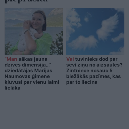
“Man
sākas jauna
Vai
tuvinieks dod par
dzīves dimensija…”
sevi ziņu no aizsaules?
dziedātājas Marijas
Zintniece nosauc 5
Naumovas ģimene
biežākās pazīmes, kas
kļuvusi par vienu laimi
par to liecina
lielāka