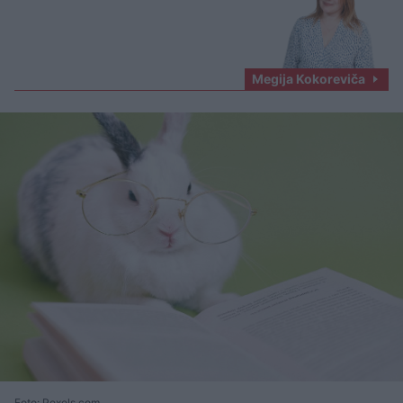
Megija Kokoreviča
Foto: Pexels.com