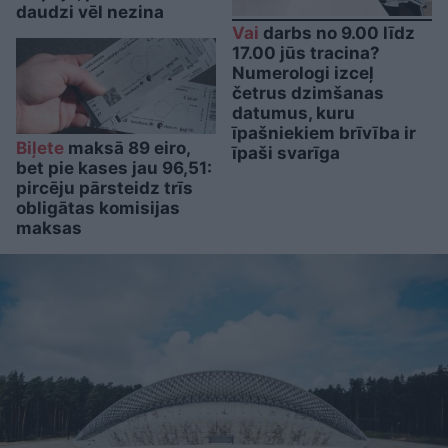
daudzi vēl nezina
Vai
darbs no 9.00 līdz
17.00 jūs tracina?
Numerologi izceļ
četrus dzimšanas
datumus, kuru
īpašniekiem brīvība ir
Biļete
maksā 89 eiro,
īpaši svarīga
bet pie kases jau 96,51:
pircēju pārsteidz trīs
obligātas komisijas
maksas