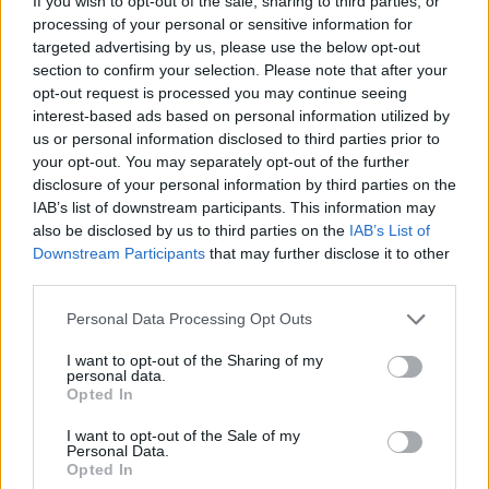
If you wish to opt-out of the sale, sharing to third parties, or
LASĪTĀKIE
processing of your personal or sensitive information for
targeted advertising by us, please use the below opt-out
Ārsti nosauc četrus augļus ar kuru ēšanu
section to confirm your selection. Please note that after your
pēc 45 gadu vecuma nevajadzētu pārlieku
opt-out request is processed you may continue seeing
aizrauties
interest-based ads based on personal information utilized by
us or personal information disclosed to third parties prior to
your opt-out. You may separately opt-out of the further
Vai darbs no 9.00 līdz 17.00 jūs tracina?
Numerologi izceļ četrus dzimšanas
disclosure of your personal information by third parties on the
datumus, kuru īpašniekiem brīvība ir īpaši
IAB’s list of downstream participants. This information may
svarīga
also be disclosed by us to third parties on the
IAB’s List of
Downstream Participants
that may further disclose it to other
third parties.
Cilvēkus aizrāvis ātrs IQ tests: tas liks
izkustināt smadzenes, lai pārbaudītu tavu
Please note that this website/app uses one or more Google
Personal Data Processing Opt Outs
erudīciju
services and may gather and store information including but
not limited to your visit or usage behaviour. You may click to
I want to opt-out of the Sharing of my
personal data.
grant or deny consent to Google and its third-party tags to
“Nabaga
cilvēki…” Neierasts skats Rīgā
Opted In
use your data for below specified purposes in below Google
raisa jautājumus līdzcilvēkos
consent section.
I want to opt-out of the Sale of my
Personal Data.
Dzer
un tievē? Nosauktas 9 tējas, kas
Opted In