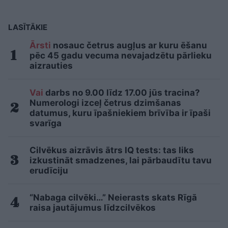
LASĪTĀKIE
Ārsti
nosauc četrus augļus ar kuru ēšanu
pēc 45 gadu vecuma nevajadzētu pārlieku
aizrauties
Vai
darbs no 9.00 līdz 17.00 jūs tracina?
Numerologi izceļ četrus dzimšanas
datumus, kuru īpašniekiem brīvība ir īpaši
svarīga
Cilvēkus aizrāvis ātrs IQ tests: tas liks
izkustināt smadzenes, lai pārbaudītu tavu
erudīciju
“Nabaga cilvēki…” Neierasts skats Rīgā
raisa jautājumus līdzcilvēkos