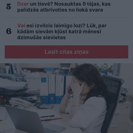
Dzer
un tievē? Nosauktas 9 tējas, kas
palīdzēs atbrīvoties no liekā svara
Vai
esi izvilcis laimīgo lozi? Lūk, par
kādām sievām kļūst katrā mēnesī
dzimušās sievietes
Lasīt citas ziņas