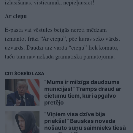
izlasīšanas, visticamāk, nepieļausiet!
Ar cieņu
E-pasta vai vēstules beigās nereti mēdzam
izmantot frāzi “Ar cieņu”, pēc kuras seko vārds,
uzvārds. Daudzi aiz vārda “cieņu” liek komatu,
taču tam nav nekāda gramatiska pamatojuma.
CITI ŠOBRĪD LASA
“Mums ir milzīgs daudzums
munīcijas!” Tramps draud ar
cietumu tiem, kuri apgalvo
pretējo
“Viņiem visa dzīve bija
priekšā!” Bauskas novadā
nošauto suņu saimnieks tiesā