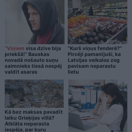
“Viņiem
visa dzīve bija
“Kurš viņus fenderē?”
priekšā!” Bauskas
Pircēji pamanījuši, ka
novadā nošauto suņu
Latvijas veikalos zog
saimnieks tiesā nespēj
pavisam neparastu
valdīt asaras
lietu
Kā bez maksas pavadīt
laiku Grieķijas villā?
Atklāta neparasta
iespēja, par kuru