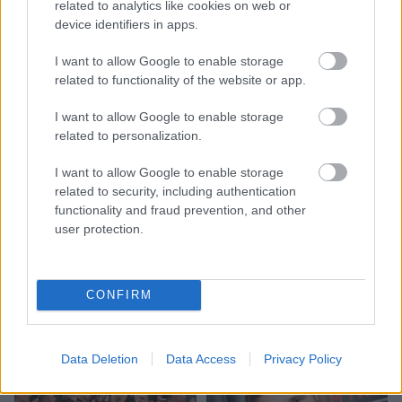
related to analytics like cookies on web or
device identifiers in apps.
I want to allow Google to enable storage
related to functionality of the website or app.
I want to allow Google to enable storage
related to personalization.
I want to allow Google to enable storage
related to security, including authentication
VIDEO. Spānijas lidostā
functionality and fraud prevention, and other
user protection.
pēkšņi atskan Raimonda
Paula mūzika! Pie
klavierēm – Māris Grigalis
CONFIRM
Data Deletion
Data Access
Privacy Policy