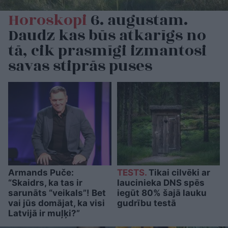
Horoskopi
6. augustam.
Daudz kas būs atkarīgs no
tā, cik prasmīgi izmantosi
savas stiprās puses
Armands Puče:
TESTS.
Tikai cilvēki ar
“Skaidrs, ka tas ir
laucinieka DNS spēs
sarunāts “veikals”! Bet
iegūt 80% šajā lauku
vai jūs domājat, ka visi
gudrību testā
Latvijā ir muļķi?”