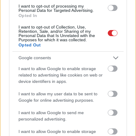
palīdzēs atbrīvoties no liekā svara
I want to opt-out of processing my
Personal Data for Targeted Advertising.
Lasīt citas ziņas
Opted In
I want to opt-out of Collection, Use,
Retention, Sale, and/or Sharing of my
Personal Data that Is Unrelated with the
Purposes for which it was collected.
Opted Out
Google consents
I want to allow Google to enable storage
Atcelt
Ziņot
related to advertising like cookies on web or
Cilvēkus
aizrāvis ātrs
FOTO.
“Dziļi sirdī esmu
device identifiers in apps.
IQ tests: tas liks
tas pats…” Dons publicē
izkustināt smadzenes,
neredzētas fotogrāfijas
I want to allow my user data to be sent to
lai pārbaudītu tavu
un aizkustinošas
Google for online advertising purposes.
erudīciju
pārdomas par savu
dzīvi
I want to allow Google to send me
personalized advertising.
I want to allow Google to enable storage