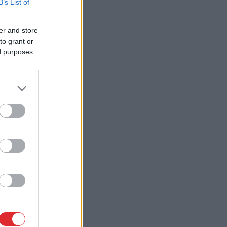
B’s List of
er and store
to grant or
ed purposes