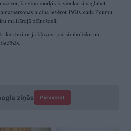
 uzsver, ka viņu mērķis ir vienkārši saglabāt
as amatpersonas aicina ievērot 1920. gada līgumu
ru militārajā plānošanā.
ktikas teritorija kļuvusi par simbolisku un
tiecībās.
ogle ziņās
Pievienot