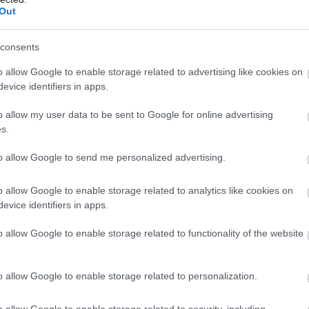
Out
Atcelt
Ziņot
consents
o allow Google to enable storage related to advertising like cookies on
evice identifiers in apps.
o allow my user data to be sent to Google for online advertising
s.
to allow Google to send me personalized advertising.
O. Smaga nakts
“Mēs
turpināmies!”
ā – Krievijas
Kaspars Zemītis ar
o allow Google to enable storage related to analytics like cookies on
cienos sagrautas
lepnumu atrāda savu
evice identifiers in apps.
 un ievainoti
jauno statusu
ki
o allow Google to enable storage related to functionality of the website
o allow Google to enable storage related to personalization.
apšauba Oslo suverenitāti pār arhipelāgu, bet
o allow Google to enable storage related to security, including