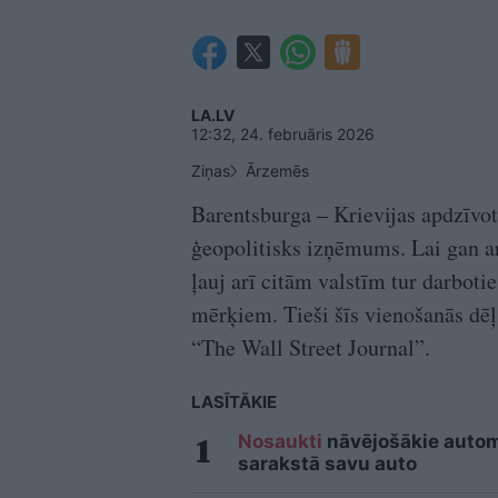
LA.LV
12:32, 24. februāris 2026
Ziņas
Ārzemēs
Barentsburga – Krievijas apdzīvot
ģeopolitisks izņēmums. Lai gan a
ļauj arī citām valstīm tur darbotie
mērķiem. Tieši šīs vienošanās dēļ 
“The Wall Street Journal”.
LASĪTĀKIE
Nosaukti
nāvējošākie automo
sarakstā savu auto