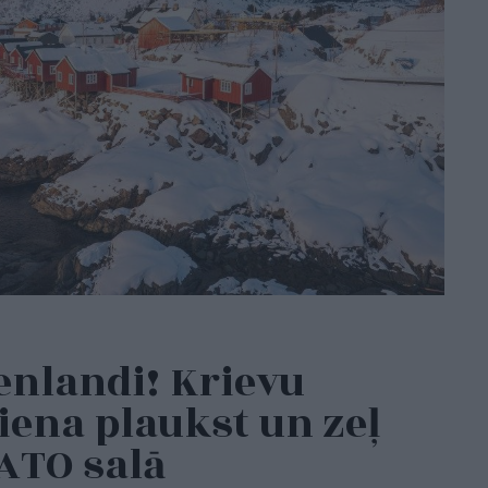
enlandi! Krievu
iena plaukst un zeļ
NATO salā