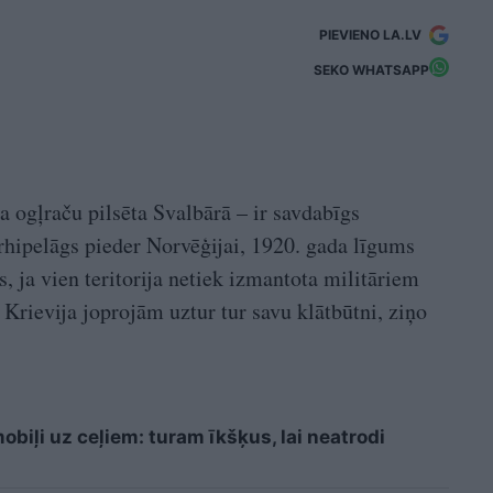
PIEVIENO LA.LV
SEKO WHATSAPP
a ogļraču pilsēta Svalbārā – ir savdabīgs
rhipelāgs pieder Norvēģijai, 1920. gada līgums
s, ja vien teritorija netiek izmantota militāriem
Krievija joprojām uztur tur savu klātbūtni, ziņo
biļi uz ceļiem: turam īkšķus, lai neatrodi