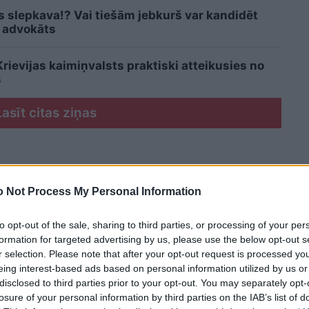
is slepkava!? Vai tiešām jebkurš var kandidēt
 advokāts
ievijas kaimiņvalsts praktiski atteikusies no
s
Lasīt citas ziņas
 Not Process My Personal Information
to opt-out of the sale, sharing to third parties, or processing of your per
formation for targeted advertising by us, please use the below opt-out s
r selection. Please note that after your opt-out request is processed y
eing interest-based ads based on personal information utilized by us or
disclosed to third parties prior to your opt-out. You may separately opt-
losure of your personal information by third parties on the IAB’s list of