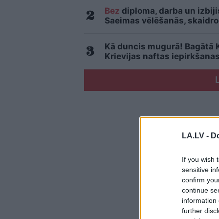
Bez
diploma, darba un izbij
Saeimas vēlēšanās, skaidro
Kā duncis mugurā! Bagātā Kr
Krievijas naftas iepirkšana
LA.LV -
Do
If you wish 
sensitive in
confirm you
continue se
information 
further disc