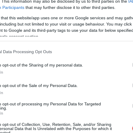
. This information may also be disclosed by us to third parties on the
IA
Participants
that may further disclose it to other third parties.
 that this website/app uses one or more Google services and may gath
including but not limited to your visit or usage behaviour. You may click 
 to Google and its third-party tags to use your data for below specifi
 mācās pēc Krievijas mācību programmas, ielās
ogle consent section.
padomju simboli un sienu gleznojumi ar saukļiem
ulaik bija daudz lielāka un kalpoja kā sociālisma
l Data Processing Opt Outs
taču šodien ogļrūpniecība ir sarukusi un kļuvusi
o opt-out of the Sharing of my personal data.
In
vērsta nevis ekonomikai, bet drošībai. Arktika
o opt-out of the Sale of my Personal Data.
 – tā ir gan potenciāls īsākais ceļš
In
n reģions ar bagātīgiem dabas resursiem.
to opt-out of processing my Personal Data for Targeted
Svalbāru: palielina patruļas, pastiprina
ing.
In
 par retzemju metālu izpēti. 2026. gads pat
o opt-out of Collection, Use, Retention, Sale, and/or Sharing
zības gadu”.
ersonal Data that Is Unrelated with the Purposes for which it
lected.