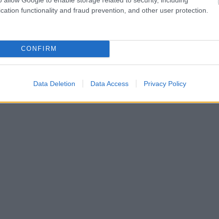
ski runā par nepieciešamību stiprināt militāro
cation functionality and fraud prevention, and other user protection.
na, ka konflikta gadījumā starp NATO un Krieviju
o pirmajiem spriedzes punktiem.
CONFIRM
Data Deletion
Data Access
Privacy Policy