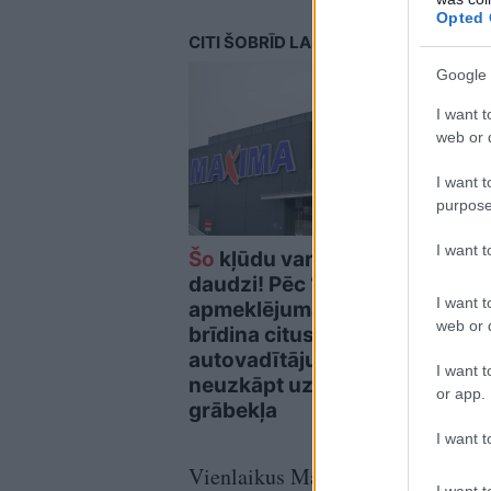
Opted 
CITI ŠOBRĪD LASA
Google 
I want t
web or d
I want t
purpose
I want 
Šo
kļūdu var pieļaut
VIDE
daudzi! Pēc “Maxima”
Odes
I want t
apmeklējuma klients
trie
web or d
brīdina citus
ēkas
autovadītājus
cilvē
I want t
neuzkāpt uz tā paša
or app.
grābekļa
I want t
Vienlaikus Maskava arvien biežāk 
I want t