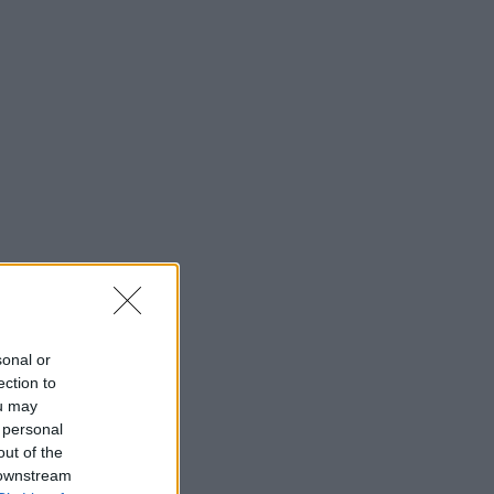
sonal or
ection to
ou may
 personal
out of the
 downstream