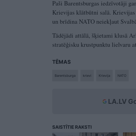
Paši Barentsburgas iedzīvotāji gan
Krievijas klātbūtni salā. Krievij
un brīdina NATO neiekļaut Svalbā
Tādējādi attālā, šķietami klusā Ar
stratēģisku krustpunktu lielvaru at
TĒMAS
Barentsburga
krievi
Krievija
NATO
LA.LV Go
SAISTĪTIE RAKSTI