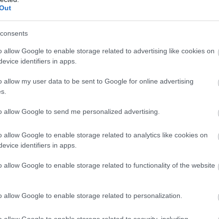
ī ir cilvēku
Kāpēc kaķi tieši naktīs
Out
šana!” Depozīta
kā traki skrien pa māju?
Atcelt
Ziņot
e vai vienkārši ar
Beidzot izskaidrots šis
consents
 iedots maksas
dīvainais mīluļa
ks – pasākumu
paradums
o allow Google to enable storage related to advertising like cookies on
evice identifiers in apps.
klētāji sāk
moties
o allow my user data to be sent to Google for online advertising
s.
iem šādās situācijās pēc būtības nevajadzētu
to allow Google to send me personalized advertising.
es, lai gan praksē pedagogiem var būt grūti atteikt
a vecākus uzticēties izglītības iestāžu rīcībai, jo
o allow Google to enable storage related to analytics like cookies on
evice identifiers in apps.
o allow Google to enable storage related to functionality of the website
o allow Google to enable storage related to personalization.
o allow Google to enable storage related to security, including