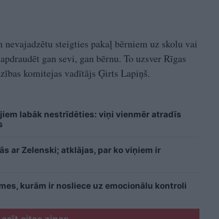
evajadzētu steigties pakaļ bērniem uz skolu vai
 apdraudēt gan sevi, gan bērnu. To uzsver Rīgas
zības komitejas vadītājs Ģirts Lapiņš.
iem labāk nestrīdēties: viņi vienmēr atradīs
s
 ar Zelenski; atklājas, par ko viņiem ir
īmes, kurām ir nosliece uz emocionālu kontroli