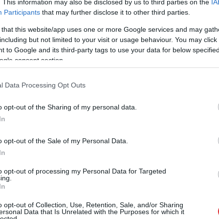
. This information may also be disclosed by us to third parties on the
IA
 tuvākajā laikā vairākās iestādēs tie tiks oficiāli
Participants
that may further disclose it to other third parties.
 that this website/app uses one or more Google services and may gath
nu vai cita apdraudējuma laikā bērna izņemšana no
including but not limited to your visit or usage behaviour. You may click 
 to Google and its third-party tags to use your data for below specifi
tama. Vecākiem var nākties mērot kilometru vai
ogle consent section.
 kājām, un šajā laikā pastāv risks nonākt
da rīcība nav droša un var palielināt risku visai
l Data Processing Opt Outs
o opt-out of the Sharing of my personal data.
In
o opt-out of the Sale of my Personal Data.
In
to opt-out of processing my Personal Data for Targeted
ing.
In
o opt-out of Collection, Use, Retention, Sale, and/or Sharing
ersonal Data that Is Unrelated with the Purposes for which it
lected.