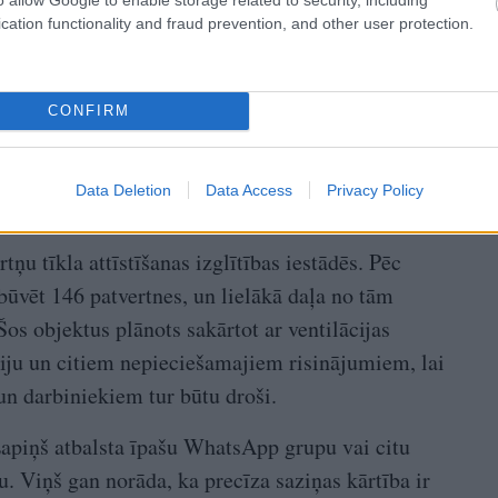
cation functionality and fraud prevention, and other user protection.
CONFIRM
Data Deletion
Data Access
Privacy Policy
rtņu tīkla attīstīšanas izglītības iestādēs. Pēc
zbūvēt 146 patvertnes, un lielākā daļa no tām
Šos objektus plānots sakārtot ar ventilācijas
iju un citiem nepieciešamajiem risinājumiem, lai
 darbiniekiem tur būtu droši.
Lapiņš atbalsta īpašu WhatsApp grupu vai citu
 Viņš gan norāda, ka precīza saziņas kārtība ir