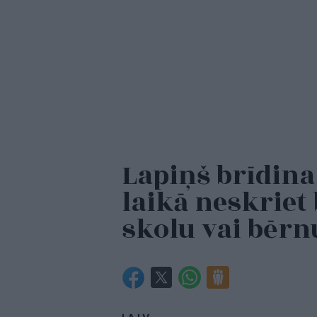
Lapiņš brīdin
laikā neskriet
skolu vai bēr