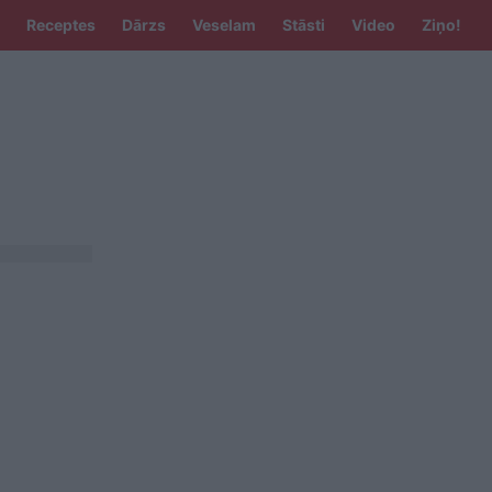
Receptes
Dārzs
Veselam
Stāsti
Video
Ziņo!