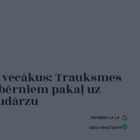
a vecākus: Trauksmes
 bērniem pakaļ uz
nudārzu
PIEVIENO LA.LV
SEKO WHATSAPP