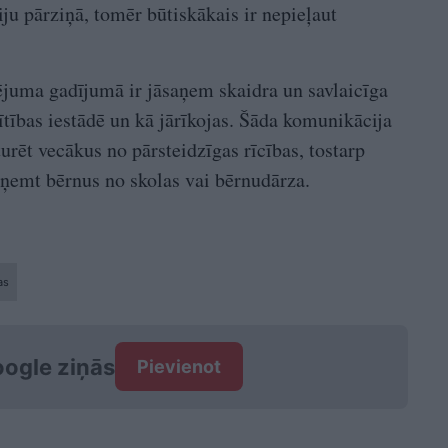
iju pārziņā, tomēr būtiskākais ir nepieļaut
juma gadījumā ir jāsaņem skaidra un savlaicīga
lītības iestādē un kā jārīkojas. Šāda komunikācija
urēt vecākus no pārsteidzīgas rīcības, tostarp
emt bērnus no skolas vai bērnudārza.
as
ogle ziņās
Pievienot