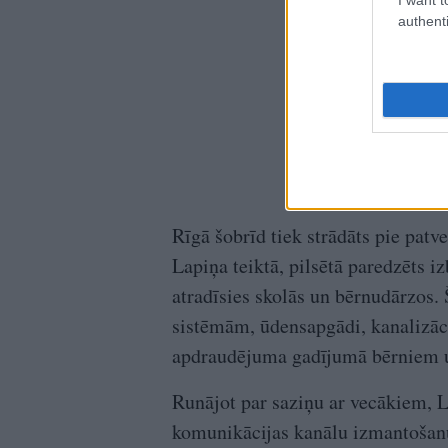
authenti
Rīgā šobrīd tiek strādāts pie patve
Lapiņa teiktā, pilsētā paredzēts i
atradīsies skolās un bērnudārzos. 
sistēmām, ūdensapgādi, kanalizāc
apdraudējuma gadījumā bērniem un
Runājot par saziņu ar vecākiem, 
komunikācijas kanālu izmantošanu.