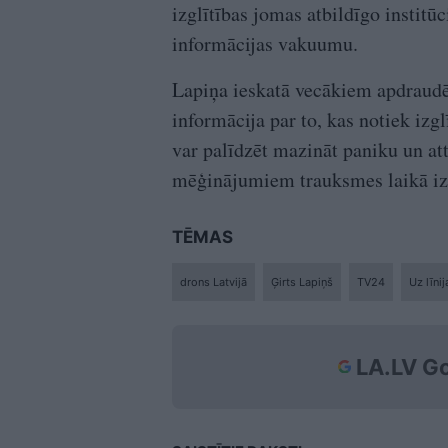
izglītības jomas atbildīgo institūc
informācijas vakuumu.
Lapiņa ieskatā vecākiem apdraudē
informācija par to, kas notiek izg
var palīdzēt mazināt paniku un att
mēģinājumiem trauksmes laikā izņ
TĒMAS
drons Latvijā
Ģirts Lapiņš
TV24
Uz līnij
LA.LV Go