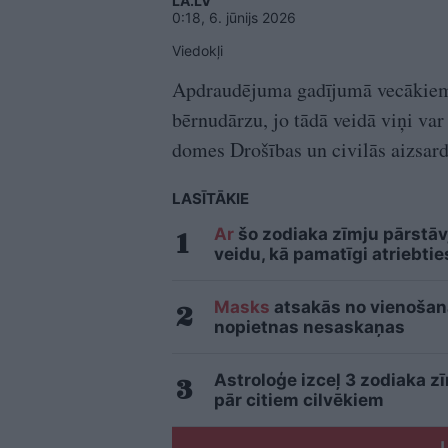
LA.LV
0:18, 6. jūnijs 2026
Viedokļi
Apdraudējuma gadījumā vecākiem n
bērnudārzu, jo tādā veidā viņi var
domes Drošības un civilās aizsard
LASĪTĀKIE
Ar
šo zodiaka zīmju pārstāvj
veidu, kā pamatīgi atriebtie
Masks
atsakās no vienošanās
nopietnas nesaskaņas
Astroloģe izceļ 3 zodiaka z
pār citiem cilvēkiem