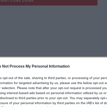
Lasīt citas ziņas
 Not Process My Personal Information
to opt-out of the sale, sharing to third parties, or processing of your per
formation for targeted advertising by us, please use the below opt-out s
r selection. Please note that after your opt-out request is processed y
eing interest-based ads based on personal information utilized by us or
ērnam drošāk ir palikt izglītības iestādē, nevis
disclosed to third parties prior to your opt-out. You may separately opt-
lās un bērnudārzos ir pagrabi vai puspagrabi, kas
losure of your personal information by third parties on the IAB’s list of