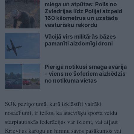
miega un atpūtas: Polis no
Zviedrijas līdz Polijai aizpeld
160 kilometrus un uzstāda
vēsturisku rekordu
Vācijā virs militārās bāzes
pamanīti aizdomīgi droni
Pierīgā notikusi smaga avārija
– viens no šoferiem aizbēdzis
no notikuma vietas
SOK paziņojumā, kurā izklāstīti vairāki
nosacījumi, ir teikts, ka atsevišķu sporta veidu
starptautiskās federācijas var izlemt, vai atļaut
Krievijas karogu un himnu savos pasākumos vai