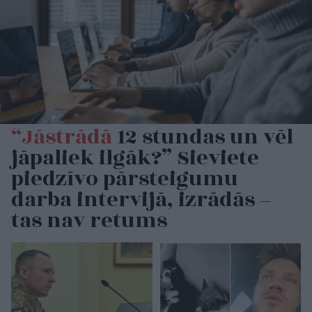
“Jāstrādā
12 stundas un vēl
jāpaliek ilgāk?” Sieviete
piedzīvo pārsteigumu
darba intervijā, izrādās –
tas nav retums