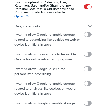
I want to opt-out of Collection, Use,
Retention, Sale, and/or Sharing of my
Personal Data that Is Unrelated with the
Purposes for which it was collected.
Opted Out
“Pirmo
reizi ko tādu
Google consents
redzu.” Pircēji sajūsmā par
I want to allow Google to enable storage
Atcelt
Ziņot
veikalā novēroto
related to advertising like cookies on web or
jaunieviesumu
device identifiers in apps.
I want to allow my user data to be sent to
Google for online advertising purposes.
I want to allow Google to send me
personalized advertising.
I want to allow Google to enable storage
related to analytics like cookies on web or
device identifiers in apps.
“Viņi tos mīl!” Slaidiņš
Ar
šo zodiaka zīmju
atklāj skarbu ainu par
pārstāvjiem labāk
I want to allow Google to enable storage
Krievijas situāciju
nestrīdēties: viņi