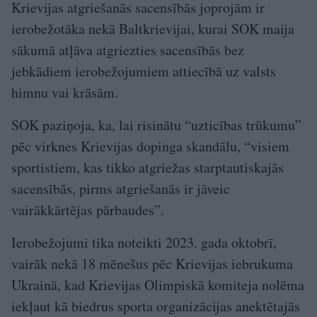
Krievijas atgriešanās sacensībās joprojām ir
ierobežotāka nekā Baltkrievijai, kurai SOK maija
sākumā atļāva atgriezties sacensībās bez
jebkādiem ierobežojumiem attiecībā uz valsts
himnu vai krāsām.
SOK paziņoja, ka, lai risinātu “uzticības trūkumu”
pēc virknes Krievijas dopinga skandālu, “visiem
sportistiem, kas tikko atgriežas starptautiskajās
sacensībās, pirms atgriešanās ir jāveic
vairākkārtējas pārbaudes”.
Ierobežojumi tika noteikti 2023. gada oktobrī,
vairāk nekā 18 mēnešus pēc Krievijas iebrukuma
Ukrainā, kad Krievijas Olimpiskā komiteja nolēma
iekļaut kā biedrus sporta organizācijas anektētajās