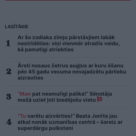
LASĪTĀKIE
Ar šo zodiaka zīmju pārstāvjiem labāk
nestrīdēties: viņi vienmēr atradīs veidu,
kā pamatīgi atriebties
Ārsti nosauc četrus augļus ar kuru ēšanu
pēc 45 gadu vecuma nevajadzētu pārlieku
aizrauties
“Man
pat neomulīgi palika!” Sēņotāja
mežā uziet ļoti biedējošu vietu
5
“Tu
varētu aizvērties!” Beata Jonīte jau
atkal nonāk uzmanības centrā – šoreiz ar
superdārgu pulksteni