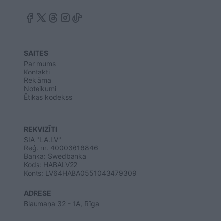
SAITES
Par mums
Kontakti
Reklāma
Noteikumi
Ētikas kodekss
REKVIZĪTI
SIA "LA.LV"
Reģ. nr. 40003616846
Banka: Swedbanka
Kods: HABALV22
Konts: LV64HABA0551043479309
ADRESE
Blaumaņa 32 - 1A, Rīga