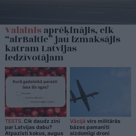
Valainis
aprēķinājis, cik
“airBaltic” jau izmaksājis
katram Latvijas
iedzīvotājam
TESTS.
Cik daudz zini
Vācijā
virs militārās
par Latvijas dabu?
bāzes pamanīti
Atpazīsti kokus, augus
aizdomīgi droni