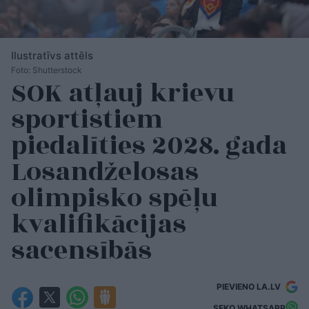
Ilustratīvs attēls
Foto: Shutterstock
SOK atļauj krievu
sportistiem
piedalīties 2028. gada
Losandželosas
olimpisko spēļu
kvalifikācijas
sacensībās
PIEVIENO LA.LV
SEKO WHATSAPP