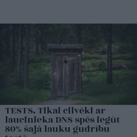
TESTS. Tikai cilvēki ar
laucinieka DNS spēs iegūt
80% šajā lauku gudrību