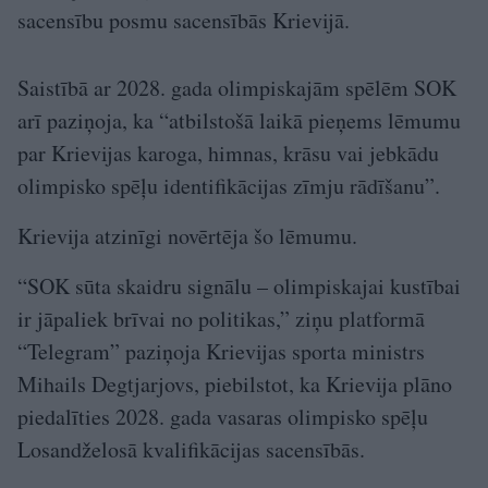
sacensību posmu sacensībās Krievijā.
Saistībā ar 2028. gada olimpiskajām spēlēm SOK
arī paziņoja, ka “atbilstošā laikā pieņems lēmumu
par Krievijas karoga, himnas, krāsu vai jebkādu
olimpisko spēļu identifikācijas zīmju rādīšanu”.
Krievija atzinīgi novērtēja šo lēmumu.
“SOK sūta skaidru signālu – olimpiskajai kustībai
ir jāpaliek brīvai no politikas,” ziņu platformā
“Telegram” paziņoja Krievijas sporta ministrs
Mihails Degtjarjovs, piebilstot, ka Krievija plāno
piedalīties 2028. gada vasaras olimpisko spēļu
Losandželosā kvalifikācijas sacensībās.