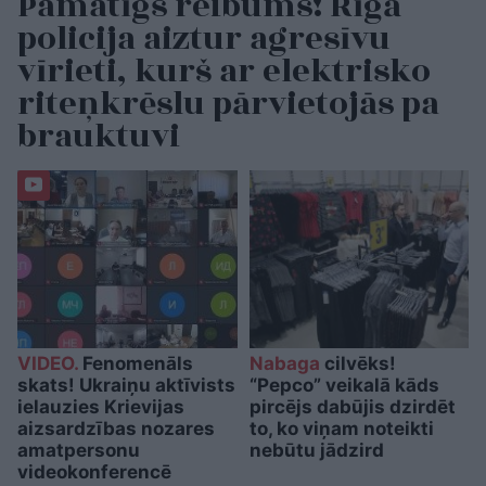
Pamatīgs reibums! Rīgā
policija aiztur agresīvu
vīrieti, kurš ar elektrisko
riteņkrēslu pārvietojās pa
brauktuvi
VIDEO.
Fenomenāls
Nabaga
cilvēks!
skats! Ukraiņu aktīvists
“Pepco” veikalā kāds
ielauzies Krievijas
pircējs dabūjis dzirdēt
aizsardzības nozares
to, ko viņam noteikti
amatpersonu
nebūtu jādzird
videokonferencē