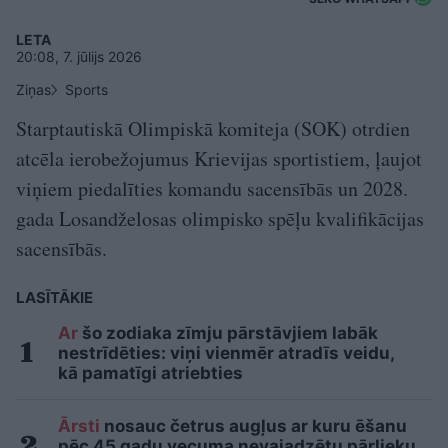
LETA
20:08, 7. jūlijs 2026
Ziņas
Sports
Starptautiskā Olimpiskā komiteja (SOK) otrdien
atcēla ierobežojumus Krievijas sportistiem, ļaujot
viņiem piedalīties komandu sacensībās un 2028.
gada Losandželosas olimpisko spēļu kvalifikācijas
sacensībās.
LASĪTĀKIE
Ar
šo zodiaka zīmju pārstāvjiem labāk
nestrīdēties: viņi vienmēr atradīs veidu,
kā pamatīgi atriebties
Ārsti
nosauc četrus augļus ar kuru ēšanu
pēc 45 gadu vecuma nevajadzētu pārlieku