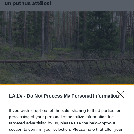
un putnus attēlos!
“Man
pat neomulīgi
LA.LV -
Do Not Process My Personal Information
palika!” Sēņotāja mežā
uziet ļoti biedējošu vietu
If you wish to opt-out of the sale, sharing to third parties, or
processing of your personal or sensitive information for
targeted advertising by us, please use the below opt-out
section to confirm your selection. Please note that after your