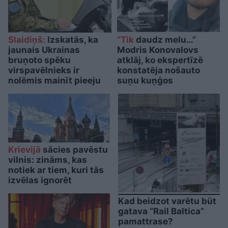
Slaidiņš:
Izskatās, ka
“Tik
daudz melu…”
jaunais Ukrainas
Modris Konovalovs
bruņoto spēku
atklāj, ko ekspertīzē
virspavēlnieks ir
konstatēja nošauto
nolēmis mainīt pieeju
suņu kuņģos
Krievijā
sācies pavēstu
vilnis: zināms, kas
notiek ar tiem, kuri tās
izvēlas ignorēt
Kad beidzot varētu būt
gatava “Rail Baltica”
pamattrase?