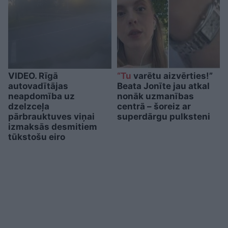
VIDEO. Rīgā
“Tu
varētu aizvērties!”
autovadītājas
Beata Jonīte jau atkal
neapdomība uz
nonāk uzmanības
dzelzceļa
centrā – šoreiz ar
pārbrauktuves viņai
superdārgu pulksteni
izmaksās desmitiem
tūkstošu eiro