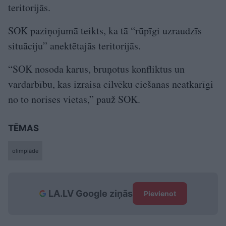
teritorijās.
SOK paziņojumā teikts, ka tā “rūpīgi uzraudzīs
situāciju” anektētajās teritorijās.
“SOK nosoda karus, bruņotus konfliktus un
vardarbību, kas izraisa cilvēku ciešanas neatkarīgi
no to norises vietas,” pauž SOK.
TĒMAS
olimpiāde
LA.LV Google ziņās
Pievienot