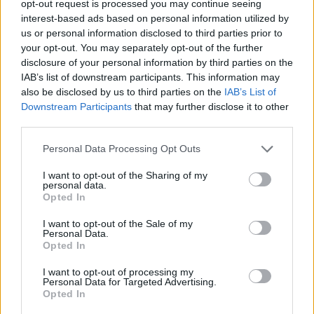
opt-out request is processed you may continue seeing
interest-based ads based on personal information utilized by
us or personal information disclosed to third parties prior to
your opt-out. You may separately opt-out of the further
disclosure of your personal information by third parties on the
IAB’s list of downstream participants. This information may
also be disclosed by us to third parties on the
IAB’s List of
Downstream Participants
that may further disclose it to other
Pierīgā notikusi smaga
“Man nebija tās mātes
third parties.
avārija – viens no
jūtas…” Elīna
šoferiem aizbēdzis no
Didrihsone atklāti par
Please note that this website/app uses one or more Google
Personal Data Processing Opt Outs
notikuma vietas
laiku pēc dēla
services and may gather and store information including but
piedzimšanas
not limited to your visit or usage behaviour. You may click to
I want to opt-out of the Sharing of my
personal data.
grant or deny consent to Google and its third-party tags to
Opted In
use your data for below specified purposes in below Google
consent section.
I want to opt-out of the Sale of my
Personal Data.
Opted In
I want to opt-out of processing my
Personal Data for Targeted Advertising.
Opted In