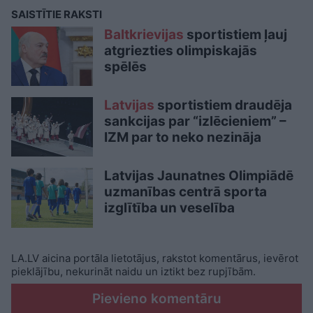
SAISTĪTIE RAKSTI
Baltkrievijas
sportistiem ļauj
atgriezties olimpiskajās
spēlēs
Latvijas
sportistiem draudēja
sankcijas par “izlēcieniem” –
IZM par to neko nezināja
Latvijas Jaunatnes Olimpiādē
uzmanības centrā sporta
izglītība un veselība
LA.LV aicina portāla lietotājus, rakstot komentārus, ievērot
pieklājību, nekurināt naidu un iztikt bez rupjībām.
Pievieno komentāru