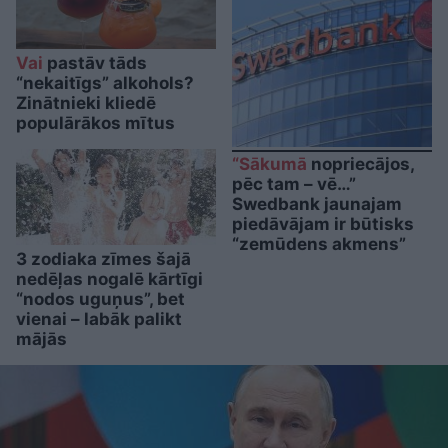
Vai
pastāv tāds
“nekaitīgs” alkohols?
Zinātnieki kliedē
populārākos mītus
“Sākumā
nopriecājos,
pēc tam – vē…”
Swedbank jaunajam
piedāvājam ir būtisks
“zemūdens akmens”
3 zodiaka zīmes šajā
nedēļas nogalē kārtīgi
“nodos uguņus”, bet
vienai – labāk palikt
mājās