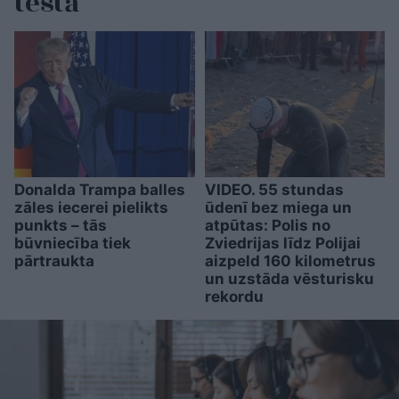
testā
Donalda Trampa balles
VIDEO. 55 stundas
zāles iecerei pielikts
ūdenī bez miega un
punkts – tās
atpūtas: Polis no
būvniecība tiek
Zviedrijas līdz Polijai
pārtraukta
aizpeld 160 kilometrus
un uzstāda vēsturisku
rekordu