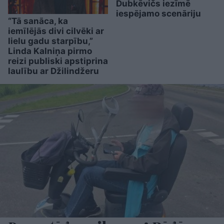
Dubkēvičs iezīmē
iespējamo scenāriju
“Tā sanāca, ka
iemīlējās divi cilvēki ar
lielu gadu starpību,”
Linda Kalniņa pirmo
reizi publiski apstiprina
laulību ar Džilindžeru