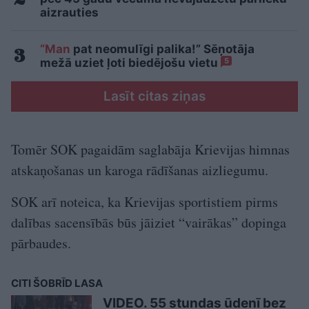
aizrauties
“Man
pat neomulīgi palika!” Sēņotāja
mežā uziet ļoti biedējošu vietu
5
Lasīt citas ziņas
Tomēr SOK pagaidām saglabāja Krievijas himnas
atskaņošanas un karoga rādīšanas aizliegumu.
SOK arī noteica, ka Krievijas sportistiem pirms
dalības sacensībās būs jāiziet “vairākas” dopinga
pārbaudes.
CITI ŠOBRĪD LASA
VIDEO. 55 stundas ūdenī bez