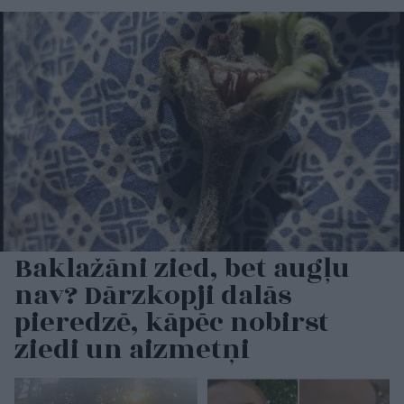
Baklažāni zied, bet augļu
nav? Dārzkopji dalās
pieredzē, kāpēc nobirst
ziedi un aizmetņi