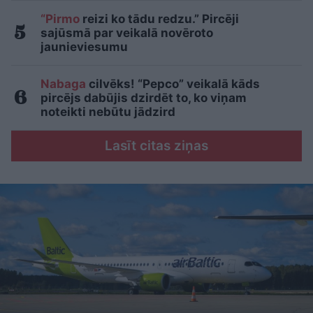
“Pirmo
reizi ko tādu redzu.” Pircēji
sajūsmā par veikalā novēroto
jaunieviesumu
Nabaga
cilvēks! “Pepco” veikalā kāds
pircējs dabūjis dzirdēt to, ko viņam
noteikti nebūtu jādzird
Lasīt citas ziņas