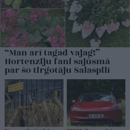
“Man arī tagad vajag!”
Hortenziju fani sajūsmā
par šo tirgotāju Salaspilī