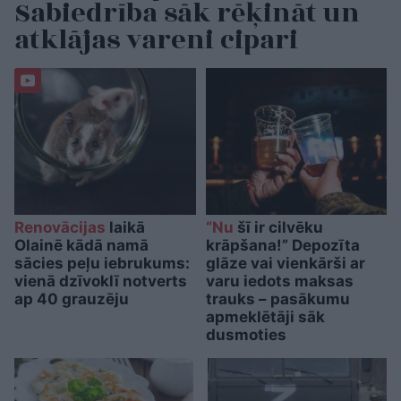
Sabiedrība sāk rēķināt un
atklājas vareni cipari
Renovācijas
laikā
“Nu
šī ir cilvēku
Olainē kādā namā
krāpšana!” Depozīta
sācies peļu iebrukums:
glāze vai vienkārši ar
vienā dzīvoklī notverts
varu iedots maksas
ap 40 grauzēju
trauks – pasākumu
apmeklētāji sāk
dusmoties