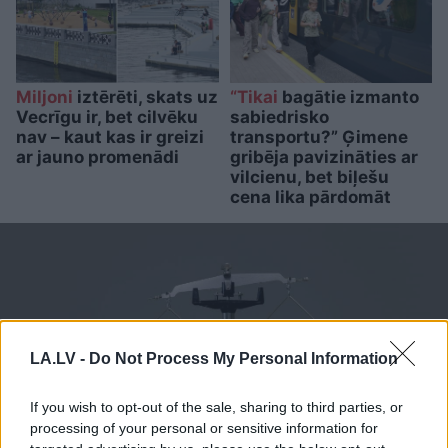
Miljoni
iztērēti, skats uz
“Tikai
bagātie izmanto
Vecrīgu ir, bet cilvēku
sabiedrisko
nav – kaut kas ir greizi
transportu?” Ģimene
ar jauno promenādi
gribēja pavizināties ar
vilcienu, bet biļešu
cena lika pārdomāt
LA.LV -
Do Not Process My Personal Information
If you wish to opt-out of the sale, sharing to third parties, or
processing of your personal or sensitive information for