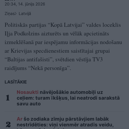
20:34, 14. jūnijs 2026
Ziņas
Latvijā
Politiskās partijas “Kopā Latvijai” valdes loceklis
Iļja Podkolzins aizturēts un vēlāk apcietināts
izmeklēšanā par iespējamu informācijas nodošanu
ar Krievijas specdienestiem saistītajai grupai
“Baltijas antifašisti”, svētdien vēstīja TV3
raidījums “Nekā personīga”.
LASĪTĀKIE
Nosaukti
nāvējošākie automobiļi uz
ceļiem: turam īkšķus, lai neatrodi sarakstā
savu auto
Ar
šo zodiaka zīmju pārstāvjiem labāk
nestrīdēties: viņi vienmēr atradīs veidu,