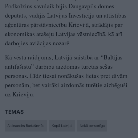
Podkolzins savulaik bijis Daugavpils domes
deputāts, vadījis Latvijas Investīciju un attīstības
aģentūras pārstāvniecību Krievijā, strādājis par
ekonomikas atašeju Latvijas vēstniecībā, kā arī
darbojies aviācijas nozarē.
Kā vēsta raidījums, Latvijā saistībā ar “Baltijas
antifašistu” darbību aizdomās turētas sešas
personas. Līdz tiesai nonākušas lietas pret divām
personām, bet vairāki aizdomās turētie aizbēguši
uz Krieviju.
TĒMAS
Aleksandrs Bartaševičs
Kopā Latvijai
Nekā personīga