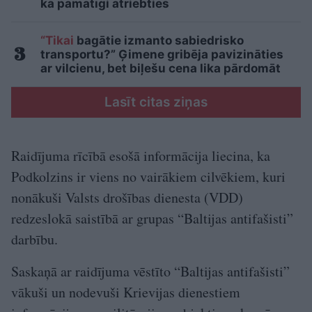
kā pamatīgi atriebties
“Tikai
bagātie izmanto sabiedrisko
transportu?” Ģimene gribēja pavizināties
ar vilcienu, bet biļešu cena lika pārdomāt
Lasīt citas ziņas
Raidījuma rīcībā esošā informācija liecina, ka
Podkolzins ir viens no vairākiem cilvēkiem, kuri
nonākuši Valsts drošības dienesta (VDD)
redzeslokā saistībā ar grupas “Baltijas antifašisti”
darbību.
Saskaņā ar raidījuma vēstīto “Baltijas antifašisti”
vākuši un nodevuši Krievijas dienestiem