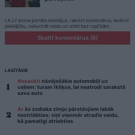
LA.LV aicina portāla lietotājus, rakstot komentārus, ievērot
pieklājību, nekurināt naidu un iztikt bez rupjībām.
Skatīt komentārus (6)
LASĪTĀKIE
Nosaukti
nāvējošākie automobiļi uz
ceļiem: turam īkšķus, lai neatrodi sarakstā
savu auto
Ar
šo zodiaka zīmju pārstāvjiem labāk
nestrīdēties: viņi vienmēr atradīs veidu,
kā pamatīgi atriebties