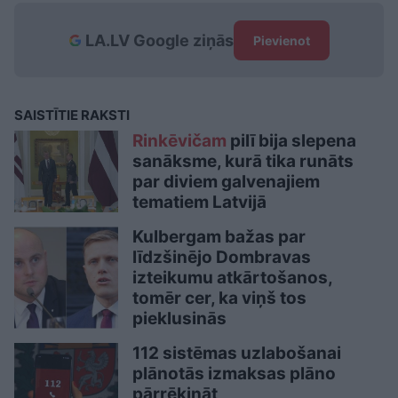
LA.LV Google ziņās
Pievienot
SAISTĪTIE RAKSTI
Rinkēvičam
pilī bija slepena
sanāksme, kurā tika runāts
par diviem galvenajiem
tematiem Latvijā
Kulbergam bažas par
līdzšinējo Dombravas
izteikumu atkārtošanos,
tomēr cer, ka viņš tos
pieklusinās
112 sistēmas uzlabošanai
plānotās izmaksas plāno
pārrēķināt