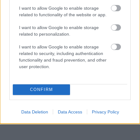
I want to allow Google to enable storage
related to functionality of the website or app.
I want to allow Google to enable storage
related to personalization.
I want to allow Google to enable storage
Nosaukti nāvējošākie
VIDEO.
“Cilvēku
related to security, including authentication
automobiļi uz ceļiem:
medības” Hersonā:
functionality and fraud prevention, and other
turam īkšķus, lai
Krievijas drons uz ielas
user protection.
neatrodi sarakstā savu
mērķtiecīgi vajā un
auto
uzbrūk tirgotājam
CONFIRM
Data Deletion
Data Access
Privacy Policy