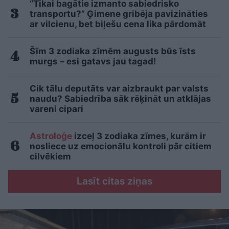
“Tikai bagātie izmanto sabiedrisko
transportu?” Ģimene gribēja pavizināties
ar vilcienu, bet biļešu cena lika pārdomāt
Šīm 3 zodiaka zīmēm augusts būs īsts
murgs – esi gatavs jau tagad!
Cik tālu deputāts var aizbraukt par valsts
naudu? Sabiedrība sāk rēķināt un atklājas
vareni cipari
Astroloģe
izceļ 3 zodiaka zīmes, kurām ir
nosliece uz emocionālu kontroli pār citiem
cilvēkiem
Lasīt citas ziņas