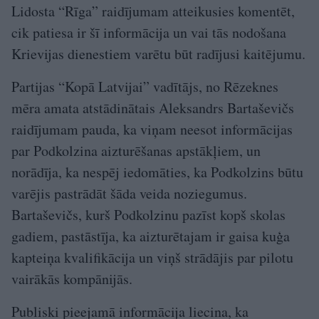
Lidosta “Rīga” raidījumam atteikusies komentēt,
cik patiesa ir šī informācija un vai tās nodošana
Krievijas dienestiem varētu būt radījusi kaitējumu.
Partijas “Kopā Latvijai” vadītājs, no Rēzeknes
mēra amata atstādinātais Aleksandrs Bartaševičs
raidījumam pauda, ka viņam neesot informācijas
par Podkolzina aizturēšanas apstākļiem, un
norādīja, ka nespēj iedomāties, ka Podkolzins būtu
varējis pastrādāt šāda veida noziegumus.
Bartaševičs, kurš Podkolzinu pazīst kopš skolas
gadiem, pastāstīja, ka aizturētajam ir gaisa kuģa
kapteiņa kvalifikācija un viņš strādājis par pilotu
vairākās kompānijās.
Publiski pieejamā informācija liecina, ka