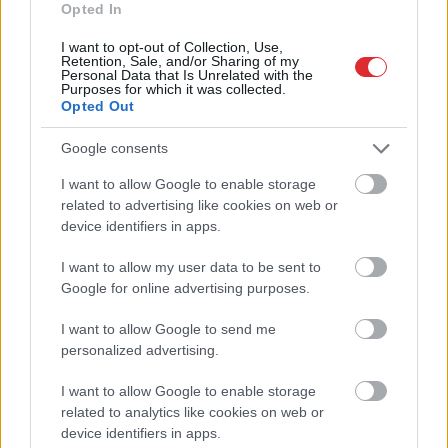
Opted In
I want to opt-out of Collection, Use,
Retention, Sale, and/or Sharing of my
Personal Data that Is Unrelated with the
Purposes for which it was collected.
Opted Out
Google consents
I want to allow Google to enable storage
Atcelt
Ziņot
related to advertising like cookies on web or
device identifiers in apps.
I want to allow my user data to be sent to
Pamēģini šo pirms
Google for online advertising purposes.
gulētiešanas, un iemigsi tik
I want to allow Google to send me
ātri, cik noguris bērns: 8
personalized advertising.
ieteikumi ātrākai
I want to allow Google to enable storage
aizmigšanai
related to analytics like cookies on web or
device identifiers in apps.