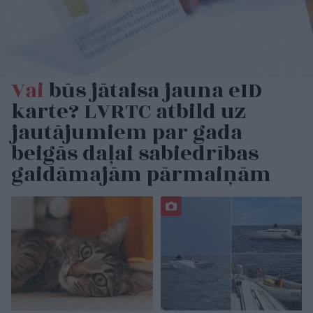
Vai
būs jātaisa jauna eID
karte? LVRTC atbild uz
jautājumiem par gada
beigās daļai sabiedrības
gaidāmajām pārmaiņām