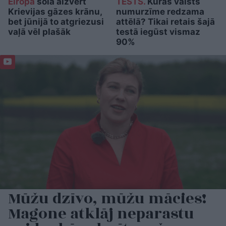
Eiropa
sola aizvērt
TESTS.
Kuras valsts
Krievijas gāzes krānu,
numurzīme redzama
bet jūnijā to atgriezusi
attēlā? Tikai retais šajā
vaļā vēl plašāk
testā iegūst vismaz
90%
Mūžu dzīvo, mūžu mācies!
Magone atklāj neparastu