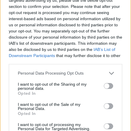
targeted advertising by us, please use the below opt-out
section to confirm your selection. Please note that after your
opt-out request is processed you may continue seeing
Šīm
3 zodiaka zīmēm
interest-based ads based on personal information utilized by
augusts būs īsts murgs – esi
us or personal information disclosed to third parties prior to
your opt-out. You may separately opt-out of the further
gatavs jau tagad!
disclosure of your personal information by third parties on the
IAB’s list of downstream participants. This information may
also be disclosed by us to third parties on the
IAB’s List of
Downstream Participants
that may further disclose it to other
third parties.
Please note that this website/app uses one or more Google
Personal Data Processing Opt Outs
services and may gather and store information including but
not limited to your visit or usage behaviour. You may click to
I want to opt-out of the Sharing of my
personal data.
grant or deny consent to Google and its third-party tags to
Opted In
use your data for below specified purposes in below Google
Miris rokmūzikas
Pircēji pie cenu zīmes
consent section.
I want to opt-out of the Sale of my
pētnieks un mūzikas
kasa galvu –
Personal Data.
apskatnieks Klāss
matemātika uz brīdi
Opted In
Vāvere
laikam pārstājusi
darboties
I want to opt-out of processing my
Personal Data for Targeted Advertising.