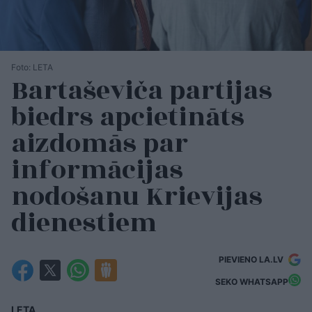
Foto: LETA
Bartaševiča partijas
biedrs apcietināts
aizdomās par
informācijas
nodošanu Krievijas
dienestiem
PIEVIENO LA.LV
SEKO WHATSAPP
LETA