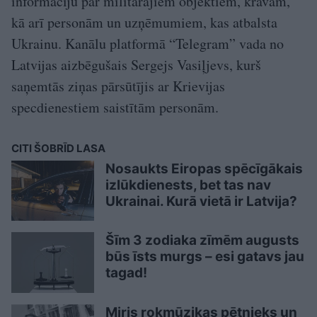
informāciju par militārajiem objektiem, kravām,
kā arī personām un uzņēmumiem, kas atbalsta
Ukrainu. Kanālu platformā “Telegram” vada no
Latvijas aizbēgušais Sergejs Vasiļjevs, kurš
saņemtās ziņas pārsūtījis ar Krievijas
specdienestiem saistītām personām.
CITI ŠOBRĪD LASA
Nosaukts Eiropas spēcīgākais
izlūkdienests, bet tas nav
Ukrainai. Kurā vietā ir Latvija?
Šīm 3 zodiaka zīmēm augusts
būs īsts murgs – esi gatavs jau
tagad!
Miris rokmūzikas pētnieks un