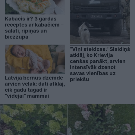
Kabacis ir? 3 gardas
receptes ar kabačiem –
salāti, ripiņas un
biezzupa
“Viņi steidzas.” Slaidiņš
atklāj, ko Krievija
cenšas panākt, arvien
intensīvāk dzenot
savas vienības uz
Latvijā bērnus dzemdē
priekšu
arvien vēlāk: dati atklāj,
cik gadu tagad ir
“vidējai” mammai