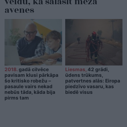
veidu, kā salasīt meža
avenes
2018.
gadā cilvēce
Liesmas,
42 grādi,
pavisam klusi pārkāpa
ūdens trūkums,
šo kritisko robežu –
patvertnes alās: Eiropa
pasaule vairs nekad
piedzīvo vasaru, kas
nebūs tāda, kāda bija
biedē visus
pirms tam