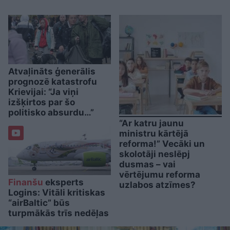
Atvaļināts ģenerālis
prognozē katastrofu
Krievijai: “Ja viņi
izšķirtos par šo
politisko absurdu…”
“Ar katru jaunu
ministru kārtējā
reforma!” Vecāki un
skolotāji neslēpj
dusmas – vai
vērtējumu reforma
Finanšu
eksperts
uzlabos atzīmes?
Logins: Vitāli kritiskas
“airBaltic” būs
turpmākās trīs nedēļas