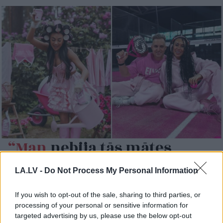
“Man
nebija tās mātes
jūtas…” Elīna Didrihsone
LA.LV -
Do Not Process My Personal Information
atklāti par laiku pēc dēla
piedzimšanas
If you wish to opt-out of the sale, sharing to third parties, or
processing of your personal or sensitive information for
targeted advertising by us, please use the below opt-out