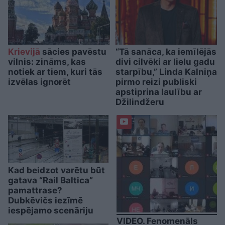
Krievijā
sācies pavēstu
“Tā sanāca, ka iemīlējās
vilnis: zināms, kas
divi cilvēki ar lielu gadu
notiek ar tiem, kuri tās
starpību,” Linda Kalniņa
izvēlas ignorēt
pirmo reizi publiski
apstiprina laulību ar
Džilindžeru
Kad beidzot varētu būt
gatava “Rail Baltica”
pamattrase?
Dubkēvičs iezīmē
iespējamo scenāriju
VIDEO. Fenomenāls