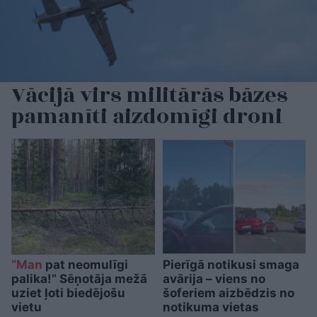
Vācijā virs militārās bāzes
pamanīti aizdomīgi droni
“Man
pat neomulīgi
Pierīgā notikusi smaga
palika!” Sēņotāja mežā
avārija – viens no
uziet ļoti biedējošu
šoferiem aizbēdzis no
vietu
notikuma vietas