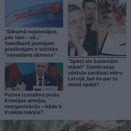
“Sākumā nopriecājos,
pēc tam – vē…”
Swedbank jaunajam
piedāvājam ir būtisks
“zemūdens akmens”
“Spāņi aiz šausmām
mēmi!” Dombravas
vēstule sacēlusi vētru
Latvijā, bet ko par to
domā spāņi?
Putins izsludina plašu
Krievijas armijas
reorganizāciju – kāds ir
Kremļa mērķis?