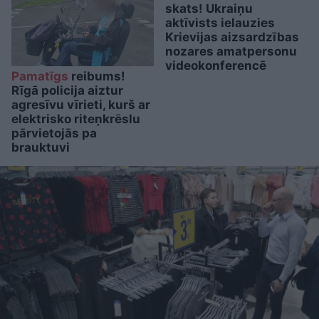
skats! Ukraiņu
aktīvists ielauzies
Krievijas aizsardzības
nozares amatpersonu
videokonferencē
Pamatīgs
reibums!
Rīgā policija aiztur
agresīvu vīrieti, kurš ar
elektrisko riteņkrēslu
pārvietojās pa
brauktuvi