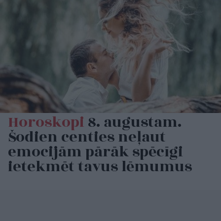
Horoskopi
8. augustam.
Šodien centies neļaut
emocijām pārāk spēcīgi
ietekmēt tavus lēmumus