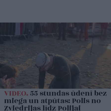
VIDEO.
55 stundas ūdenī bez
miega un atpūtas: Polis no
Zviedrijas līdz Polijai