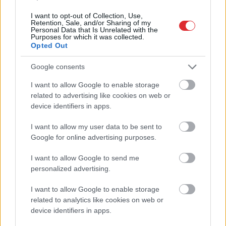
I want to opt-out of Collection, Use,
Retention, Sale, and/or Sharing of my
Personal Data that Is Unrelated with the
Purposes for which it was collected.
Ar šo zodiaka zīmju
Opted Out
pārstāvjiem labāk
Google consents
nestrīdēties: viņi vienmēr
atradīs veidu, kā pamatīgi
I want to allow Google to enable storage
Atcelt
Ziņot
related to advertising like cookies on web or
atriebties
device identifiers in apps.
I want to allow my user data to be sent to
Google for online advertising purposes.
I want to allow Google to send me
personalized advertising.
I want to allow Google to enable storage
related to analytics like cookies on web or
TESTS. Tikai cilvēki ar
Donalda
Trampa balles
device identifiers in apps.
laucinieka DNS spēs
zāles iecerei pielikts