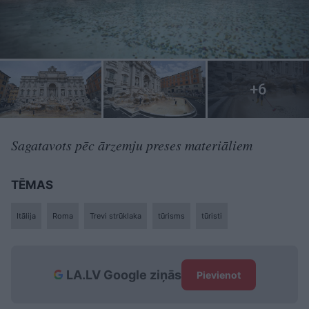
Sagatavots pēc ārzemju preses materiāliem
TĒMAS
Itālija
Roma
Trevi strūklaka
tūrisms
tūristi
LA.LV Google ziņās
Pievienot