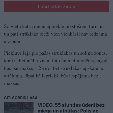
Lasīt citas ziņas
Šo vietu katru dienu apmeklē tūkstošiem tūristu,
un pati strūklaka bieži vien vienkārši nav redzama
aiz pūļa.
Piekļuve lejā pie pašas strūklakas un soliņu zonas,
kur tradicionāli uzņem foto un met monētas, tagad
būs par maksu – 2 eiro, bet strūklakas apskate no
attāluma, tāpat kā iepriekš, būs iespējama bez
maksas.
CITI ŠOBRĪD LASA
VIDEO. 55 stundas ūdenī bez
miega un atpūtas: Polis no