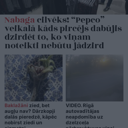
Nabaga
cilvēks! “Pepco”
veikalā kāds pircējs dabūjis
dzirdēt to, ko viņam
noteikti nebūtu jādzird
Baklažāni
zied, bet
VIDEO. Rīgā
augļu nav? Dārzkopji
autovadītājas
dalās pieredzē, kāpēc
neapdomība uz
nobirst ziedi un
dzelzceļa