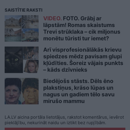
SAISTĪTIE RAKSTI
VIDEO.
FOTO. Grābj ar
lāpstām! Romas skaistums
Trevi strūklaka – cik miljonus
monētu tūristi tur iemet?
Arī visprofesionālākās krievu
spiedzes mēdz pavisam glupi
kļūdīties. Šoreiz vājais punkts
– kāds dzīvnieks
Biedējošs stāsts. Dēls ēno
plakstiņus, krāso lūpas un
nagus un gadiem tēlo savu
mirušo mammu
LA.LV aicina portāla lietotājus, rakstot komentārus, ievērot
pieklājību, nekurināt naidu un iztikt bez rupjībām.