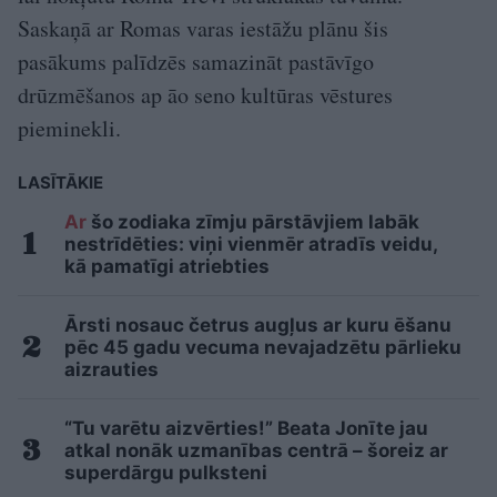
Saskaņā ar Romas varas iestāžu plānu šis
pasākums palīdzēs samazināt pastāvīgo
drūzmēšanos ap āo seno kultūras vēstures
pieminekli.
LASĪTĀKIE
Ar
šo zodiaka zīmju pārstāvjiem labāk
nestrīdēties: viņi vienmēr atradīs veidu,
kā pamatīgi atriebties
Ārsti nosauc četrus augļus ar kuru ēšanu
pēc 45 gadu vecuma nevajadzētu pārlieku
aizrauties
“Tu varētu aizvērties!” Beata Jonīte jau
atkal nonāk uzmanības centrā – šoreiz ar
superdārgu pulksteni