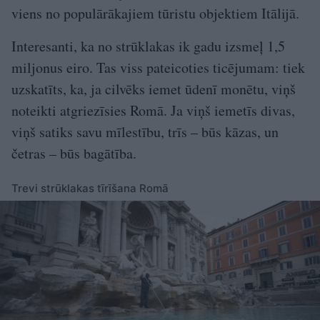
viens no populārākajiem tūristu objektiem Itālijā.
Interesanti, ka no strūklakas ik gadu izsmeļ 1,5
miljonus eiro. Tas viss pateicoties ticējumam: tiek
uzskatīts, ka, ja cilvēks iemet ūdenī monētu, viņš
noteikti atgriezīsies Romā. Ja viņš iemetīs divas,
viņš satiks savu mīlestību, trīs – būs kāzas, un
četras – būs bagātība.
Trevi strūklakas tīrīšana Romā