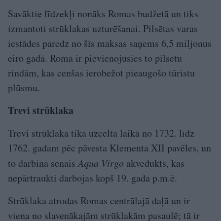
Savāktie līdzekļi nonāks Romas budžetā un tiks
izmantoti strūklakas uzturēšanai. Pilsētas varas
iestādes paredz no šīs maksas saņems 6,5 miljonus
eiro gadā. Roma ir pievienojusies to pilsētu
rindām, kas cenšas ierobežot pieaugošo tūristu
plūsmu.
Trevi strūklaka
Trevi strūklaka tika uzcelta laikā no 1732. līdz
1762. gadam pēc pāvesta Klementa XII pavēles, un
to darbina senais
Aqua Virgo
akvedukts, kas
nepārtraukti darbojas kopš 19. gada p.m.ē.
Strūklaka atrodas Romas centrālajā daļā un ir
viena no slavenākajām strūklakām pasaulē; tā ir