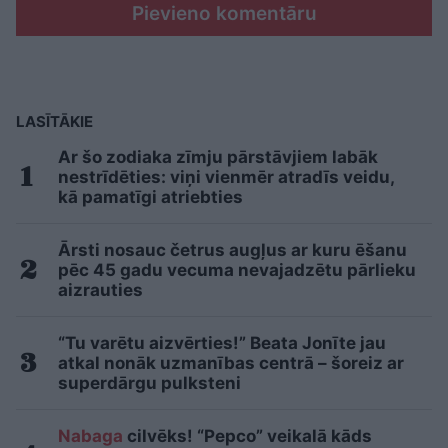
Pievieno komentāru
LASĪTĀKIE
Ar šo zodiaka zīmju pārstāvjiem labāk
nestrīdēties: viņi vienmēr atradīs veidu,
kā pamatīgi atriebties
Ārsti nosauc četrus augļus ar kuru ēšanu
pēc 45 gadu vecuma nevajadzētu pārlieku
aizrauties
“Tu varētu aizvērties!” Beata Jonīte jau
atkal nonāk uzmanības centrā – šoreiz ar
superdārgu pulksteni
Nabaga
cilvēks! “Pepco” veikalā kāds