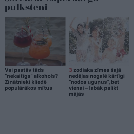
pulksteni
Vai pastāv tāds
3
zodiaka zīmes šajā
“nekaitīgs” alkohols?
nedēļas nogalē kārtīgi
Zinātnieki kliedē
“nodos uguņus”, bet
populārākos mītus
vienai – labāk palikt
mājās