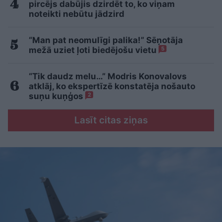
pircējs dabūjis dzirdēt to, ko viņam
noteikti nebūtu jādzird
“Man pat neomulīgi palika!” Sēņotāja
mežā uziet ļoti biedējošu vietu
5
“Tik daudz melu…” Modris Konovalovs
atklāj, ko ekspertīzē konstatēja nošauto
suņu kuņģos
2
Lasīt citas ziņas