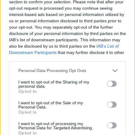
section to confirm your selection. Please note that after your
opt-out request is processed you may continue seeing
interest-based ads based on personal information utilized by
us or personal information disclosed to third parties prior to
your opt-out. You may separately opt-out of the further
disclosure of your personal information by third parties on the
IAB’s list of downstream participants. This information may
also be disclosed by us to third parties on the
IAB’s List of
“Pirmo reizi ko tādu
“Viņi
tos mīl!” Slaidiņš
Downstream Participants
that may further disclose it to other
redzu.” Pircēji sajūsmā
atklāj skarbu ainu par
third parties.
par veikalā novēroto
Krievijas situāciju
jaunieviesumu
frontē
Please note that this website/app uses one or more Google
Personal Data Processing Opt Outs
services and may gather and store information including but
not limited to your visit or usage behaviour. You may click to
I want to opt-out of the Sharing of my
personal data.
grant or deny consent to Google and its third-party tags to
Opted In
use your data for below specified purposes in below Google
consent section.
I want to opt-out of the Sale of my
Personal Data.
Opted In
I want to opt-out of processing my
Personal Data for Targeted Advertising.
Opted In