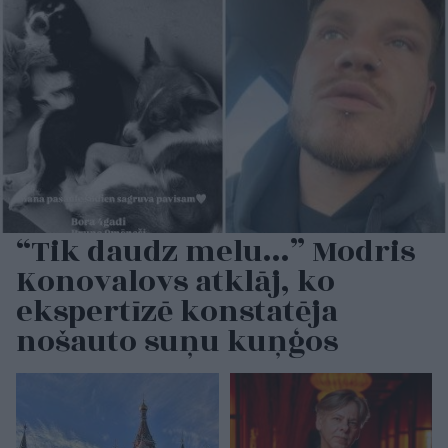
“Tik daudz melu…” Modris
Konovalovs atklāj, ko
ekspertīzē konstatēja
nošauto suņu kuņģos