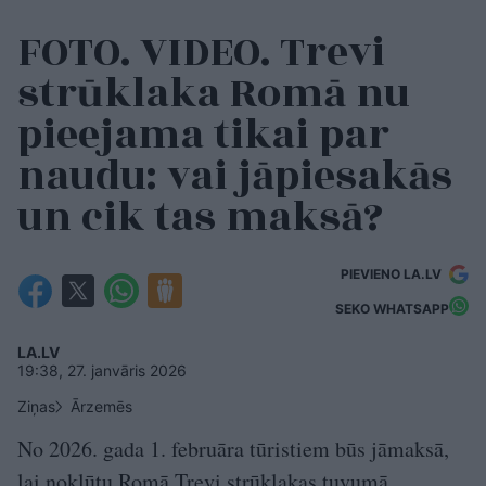
FOTO. VIDEO. Trevi
strūklaka Romā nu
pieejama tikai par
naudu: vai jāpiesakās
un cik tas maksā?
PIEVIENO LA.LV
SEKO WHATSAPP
LA.LV
19:38, 27. janvāris 2026
Ziņas
Ārzemēs
No 2026. gada 1. februāra tūristiem būs jāmaksā,
lai nokļūtu Romā Trevi strūklakas tuvumā.