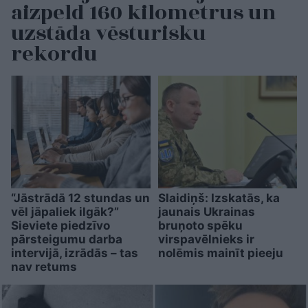
aizpeld 160 kilometrus un
uzstāda vēsturisku
rekordu
“Jāstrādā 12 stundas un
Slaidiņš: Izskatās, ka
vēl jāpaliek ilgāk?”
jaunais Ukrainas
Sieviete piedzīvo
bruņoto spēku
pārsteigumu darba
virspavēlnieks ir
intervijā, izrādās – tas
nolēmis mainīt pieeju
nav retums