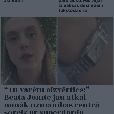
aizmetņi
pārbrauktuves viņai
izmaksās desmitiem
tūkstošu eiro
“Tu varētu aizvērties!”
Beata Jonīte jau atkal
nonāk uzmanības centrā –
šoreiz ar superdārgu