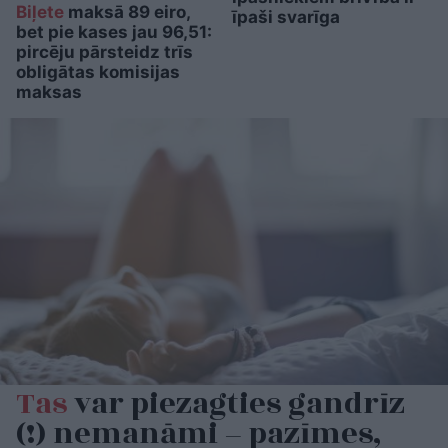
Biļete
maksā 89 eiro,
īpaši svarīga
bet pie kases jau 96,51:
pircēju pārsteidz trīs
obligātas komisijas
maksas
Tas
var piezagties gandrīz
(!) nemanāmi – pazīmes,