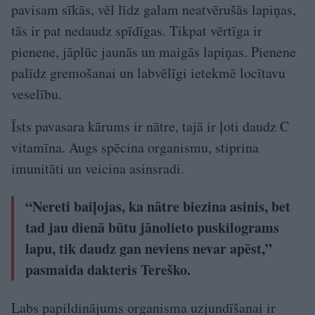
pavisam sīkās, vēl līdz galam neatvērušās lapiņas,
tās ir pat nedaudz spīdīgas. Tikpat vērtīga ir
pienene, jāplūc jaunās un maigās lapiņas. Pienene
palīdz gremošanai un labvēlīgi ietekmē locītavu
veselību.
Īsts pavasara kārums ir nātre, tajā ir ļoti daudz C
vitamīna. Augs spēcina organismu, stiprina
imunitāti un veicina asinsradi.
“Nereti baiļojas, ka nātre biezina asinis, bet
tad jau dienā būtu jānolieto puskilograms
lapu, tik daudz gan neviens nevar apēst,”
pasmaida dakteris Tereško.
Labs papildinājums organisma uzjundīšanai ir