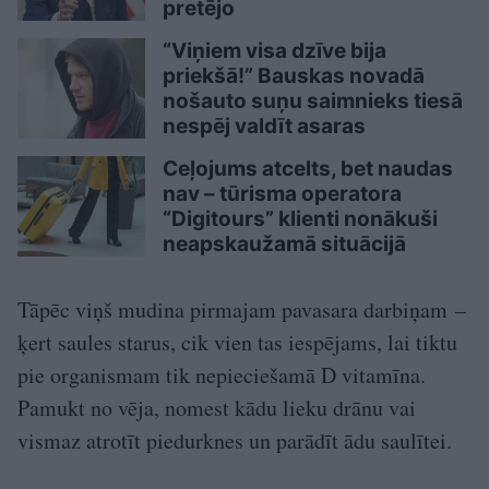
pretējo
“Viņiem visa dzīve bija
priekšā!” Bauskas novadā
nošauto suņu saimnieks tiesā
nespēj valdīt asaras
Ceļojums atcelts, bet naudas
nav – tūrisma operatora
“Digitours” klienti nonākuši
neapskaužamā situācijā
Tāpēc viņš mudina pirmajam pavasara darbiņam –
ķert saules starus, cik vien tas iespējams, lai tiktu
pie organismam tik nepieciešamā D vitamīna.
Pamukt no vēja, nomest kādu lieku drānu vai
vismaz atrotīt piedurknes un parādīt ādu saulītei.