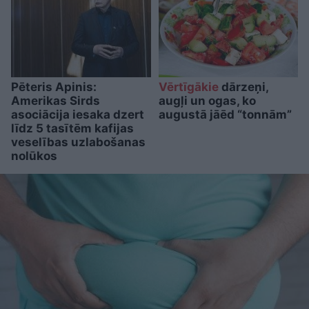
Pēteris Apinis:
Vērtīgākie
dārzeņi,
Amerikas Sirds
augļi un ogas, ko
asociācija iesaka dzert
augustā jāēd “tonnām”
līdz 5 tasītēm kafijas
veselības uzlabošanas
nolūkos