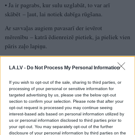
• Ja ir pagrabs, kur sulu uzglabāt, to var arī
skābēt – ļaut, lai notiek dabīga rūgšana.
Ar savvaļas augiem pavasarī der ievērot
mērenību – katrā ēdienreizē pietiek, ja pieliek vien
pāris zaļo lapiņu.
Mūsu konsultants:
LA.LV -
Do Not Process My Personal Information
ARTŪRS TEREŠKO, ārsts fitoterapeits
If you wish to opt-out of the sale, sharing to third parties, or
processing of your personal or sensitive information for
TĒMAS
targeted advertising by us, please use the below opt-out
section to confirm your selection. Please note that after your
Artūrs Tereško
vitamīni
opt-out request is processed you may continue seeing
interest-based ads based on personal information utilized by
us or personal information disclosed to third parties prior to
your opt-out. You may separately opt-out of the further
LA.LV Google ziņās
Pievienot
disclosure of your personal information by third parties on the