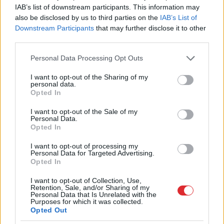
IAB’s list of downstream participants. This information may
also be disclosed by us to third parties on the
IAB’s List of
Downstream Participants
that may further disclose it to other
SAISTĪTIE RAKSTI
third parties.
Par
mūsu laimes sajūtu atbild
Please note that this website/app uses one or more Google
Personal Data Processing Opt Outs
vairāki hormoni. Kā veicināt to
services and may gather and store information including but
veidošanos?
not limited to your visit or usage behaviour. You may click to
I want to opt-out of the Sharing of my
personal data.
grant or deny consent to Google and its third-party tags to
Opted In
Ārstniecības
augi pret
use your data for below specified purposes in below Google
consent section.
pavasara spēku izsīkumu. Der
I want to opt-out of the Sale of my
Personal Data.
arī pērn vāktie
Opted In
I want to opt-out of processing my
Pelargonija,
zelta stīga –
Personal Data for Targeted Advertising.
kādiem augiem jābūt mājas
Opted In
aptieciņā? Piedalies
I want to opt-out of Collection, Use,
semināros!
Retention, Sale, and/or Sharing of my
Personal Data that Is Unrelated with the
Purposes for which it was collected.
Opted Out
LA.LV aicina portāla lietotājus, rakstot komentārus, ievērot
pieklājību, nekurināt naidu un iztikt bez rupjībām.