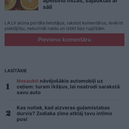
apelsīnu mizas, sajauktas ar
sāli
LA.LV aicina portāla lietotājus, rakstot komentārus, ievērot
pieklājību, nekurināt naidu un iztikt bez rupjībām.
Pievieno komentāru
LASĪTĀKIE
Nosaukti
nāvējošākie automobiļi uz
ceļiem: turam īkšķus, lai neatrodi sarakstā
savu auto
Kas notiek, kad aizveras guļamistabas
durvis? Zodiaka zīme atklāj tavu intīmo
pusi