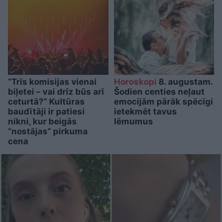
“Trīs komisijas vienai
Horoskopi
8. augustam.
biļetei – vai drīz būs arī
Šodien centies neļaut
ceturtā?” Kultūras
emocijām pārāk spēcīgi
baudītāji ir patiesi
ietekmēt tavus
nikni, kur beigās
lēmumus
“nostājas” pirkuma
cena