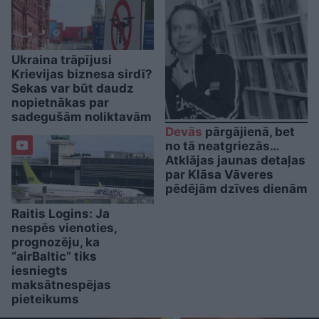
Ukraina trāpījusi
Krievijas biznesa sirdī?
Sekas var būt daudz
nopietnākas par
sadegušām noliktavām
Devās
pārgājienā, bet
no tā neatgriezās…
Atklājas jaunas detaļas
par Klāsa Vāveres
pēdējām dzīves dienām
Raitis Logins: Ja
nespēs vienoties,
prognozēju, ka
“airBaltic” tiks
iesniegts
maksātnespējas
pieteikums