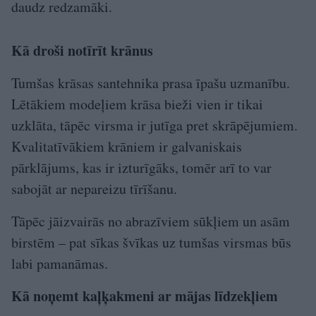
daudz redzamāki.
Kā droši notīrīt krānus
Tumšas krāsas santehnika prasa īpašu uzmanību.
Lētākiem modeļiem krāsa bieži vien ir tikai
uzklāta, tāpēc virsma ir jutīga pret skrāpējumiem.
Kvalitatīvākiem krāniem ir galvaniskais
pārklājums, kas ir izturīgāks, tomēr arī to var
sabojāt ar nepareizu tīrīšanu.
Tāpēc jāizvairās no abrazīviem sūkļiem un asām
birstēm – pat sīkas švīkas uz tumšas virsmas būs
labi pamanāmas.
Kā noņemt kaļķakmeni ar mājas līdzekļiem