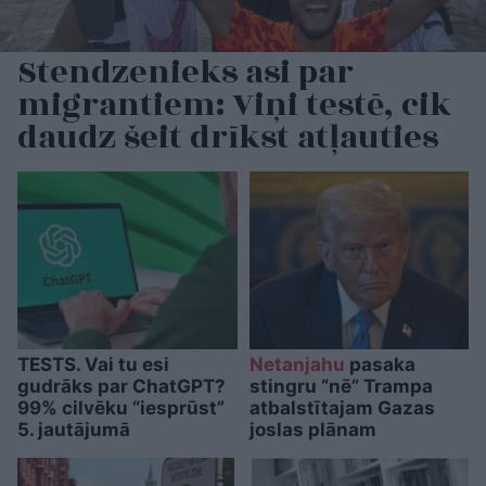
Stendzenieks asi par
migrantiem: Viņi testē, cik
daudz šeit drīkst atļauties
TESTS. Vai tu esi
Netanjahu
pasaka
gudrāks par ChatGPT?
stingru “nē” Trampa
99% cilvēku “iesprūst”
atbalstītajam Gazas
5. jautājumā
joslas plānam