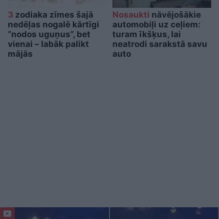
3
zodiaka zīmes šajā
Nosaukti
nāvējošākie
nedēļas nogalē kārtīgi
automobiļi uz ceļiem:
“nodos uguņus”, bet
turam īkšķus, lai
vienai – labāk palikt
neatrodi sarakstā savu
mājās
auto