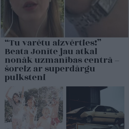
“Tu varētu aizvērties!”
Beata Jonīte jau atkal
nonāk uzmanības centrā –
šoreiz ar superdārgu
pulksteni