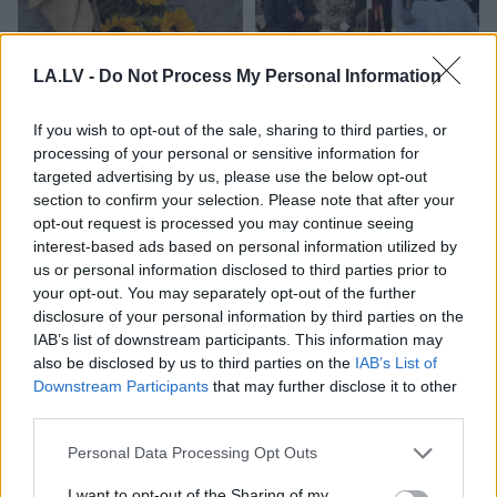
LA.LV -
Do Not Process My Personal Information
If you wish to opt-out of the sale, sharing to third parties, or
Mīļotajam
cilvēkam šo
Rūgts! Latvijā
processing of your personal or sensitive information for
labāk nedāvināt! Šīs
slavenākais japānis
targeted advertising by us, please use the below opt-out
šķietami nevainīgās
Masaki mijis gredzenus
section to confirm your selection. Please note that after your
dāvanas attiecībās var
ar mīļoto – kāzās
opt-out request is processed you may continue seeing
ienest strīdus un
izskanēja arī īpaši
interest-based ads based on personal information utilized by
asaras
skaista latviešu
us or personal information disclosed to third parties prior to
dziesma
your opt-out. You may separately opt-out of the further
disclosure of your personal information by third parties on the
IAB’s list of downstream participants. This information may
also be disclosed by us to third parties on the
IAB’s List of
Downstream Participants
that may further disclose it to other
third parties.
Please note that this website/app uses one or more Google
Personal Data Processing Opt Outs
services and may gather and store information including but
not limited to your visit or usage behaviour. You may click to
I want to opt-out of the Sharing of my