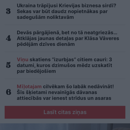
Ukraina trāpījusi Krievijas biznesa sirdī?
Sekas var būt daudz nopietnākas par
sadegušām noliktavām
Devās pārgājienā, bet no tā neatgriezās…
Atklājas jaunas detaļas par Klāsa Vāveres
pēdējām dzīves dienām
Viņu
skatiens “izurbjas” citiem cauri: 3
datumi, kuros dzimušos mēdz uzskatīt
par biedējošiem
Mīļotajam
cilvēkam šo labāk nedāvināt!
Šīs šķietami nevainīgās dāvanas
attiecībās var ienest strīdus un asaras
Lasīt citas ziņas