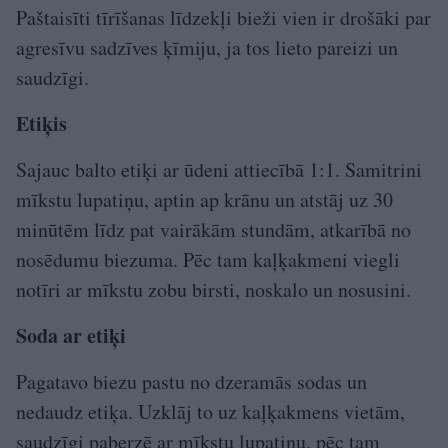
Paštaisīti tīrīšanas līdzekļi bieži vien ir drošāki par
agresīvu sadzīves ķīmiju, ja tos lieto pareizi un
saudzīgi.
Etiķis
Sajauc balto etiķi ar ūdeni attiecībā 1:1. Samitrini
mīkstu lupatiņu, aptin ap krānu un atstāj uz 30
minūtēm līdz pat vairākām stundām, atkarībā no
nosēdumu biezuma. Pēc tam kaļķakmeni viegli
notīri ar mīkstu zobu birsti, noskalo un nosusini.
Soda ar etiķi
Pagatavo biezu pastu no dzeramās sodas un
nedaudz etiķa. Uzklāj to uz kaļķakmens vietām,
saudzīgi paberzē ar mīkstu lupatiņu, pēc tam