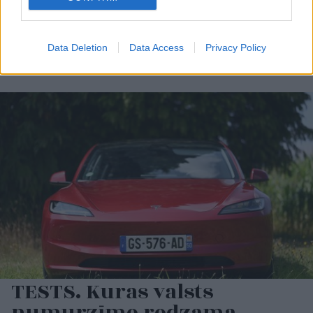
Šīm
3 zodiaka zīmēm
Mūžu dzīvo, mūžu
augusts būs īsts murgs
mācies! Magone atklāj
Data Deletion
Data Access
Privacy Policy
– esi gatavs jau tagad!
neparastu veidu, kā
salasīt meža avenes
TESTS. Kuras valsts