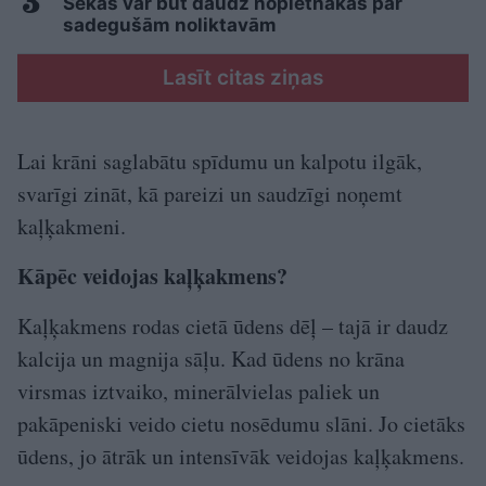
Sekas var būt daudz nopietnākas par
sadegušām noliktavām
Lasīt citas ziņas
Lai krāni saglabātu spīdumu un kalpotu ilgāk,
svarīgi zināt, kā pareizi un saudzīgi noņemt
kaļķakmeni.
Kāpēc veidojas kaļķakmens?
Kaļķakmens rodas cietā ūdens dēļ – tajā ir daudz
kalcija un magnija sāļu. Kad ūdens no krāna
virsmas iztvaiko, minerālvielas paliek un
pakāpeniski veido cietu nosēdumu slāni. Jo cietāks
ūdens, jo ātrāk un intensīvāk veidojas kaļķakmens.