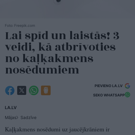
Foto: Freepik.com
Lai spīd un laistās! 3
veidi, kā atbrīvoties
no kaļķakmens
nosēdumiem
PIEVIENO LA.LV
SEKO WHATSAPP
LA.LV
Mājas
Sadzīve
Kaļķakmens nosēdumi uz jaucējkrāniem ir