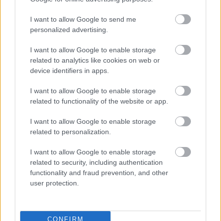
Sekas var būt daudz nopietnākas par
sadegušām noliktavām
I want to allow Google to send me
personalized advertising.
Devās
pārgājienā, bet no tā neatgriezās…
Atklājas jaunas detaļas par Klāsa Vāveres
I want to allow Google to enable storage
pēdējām dzīves dienām
related to analytics like cookies on web or
device identifiers in apps.
Viņu skatiens “izurbjas” citiem cauri: 3
I want to allow Google to enable storage
datumi, kuros dzimušos mēdz uzskatīt
related to functionality of the website or app.
par biedējošiem
I want to allow Google to enable storage
Lasīt citas ziņas
related to personalization.
I want to allow Google to enable storage
related to security, including authentication
functionality and fraud prevention, and other
user protection.
CONFIRM