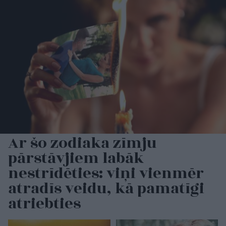
Ar šo zodiaka zīmju
pārstāvjiem labāk
nestrīdēties: viņi vienmēr
atradīs veidu, kā pamatīgi
atriebties