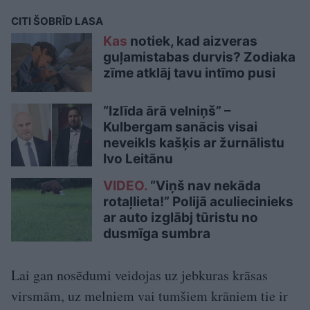
CITI ŠOBRĪD LASA
Kas
notiek, kad aizveras
guļamistabas durvis? Zodiaka
zīme atklāj tavu intīmo pusi
“Izlīda ārā velniņš” –
Kulbergam sanācis visai
neveikls kašķis ar žurnālistu
Ivo Leitānu
VIDEO.
“Viņš nav nekāda
rotaļlieta!” Polijā aculiecinieks
ar auto izglābj tūristu no
dusmīga sumbra
Lai gan nosēdumi veidojas uz jebkuras krāsas
virsmām, uz melniem vai tumšiem krāniem tie ir