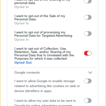
personal data.
grant or deny consent to Google and its third-party tags to
Opted In
use your data for below specified purposes in below Google
consent section.
I want to opt-out of the Sale of my
Personal Data.
Opted In
“Mēs turpināmies!” Kaspars
Zemītis ar lepnumu atrāda
I want to opt-out of processing my
Personal Data for Targeted Advertising.
savu jauno statusu
Opted In
I want to opt-out of Collection, Use,
LASĪTĀKIE
Retention, Sale, and/or Sharing of my
Personal Data that Is Unrelated with the
Purposes for which it was collected.
Nosaukti nāvējošākie automobiļi uz
Opted Out
ceļiem: turam īkšķus, lai neatrodi sarakstā
savu auto
Google consents
Kas notiek, kad aizveras guļamistabas
I want to allow Google to enable storage
Atcelt
Ziņot
durvis? Zodiaka zīme atklāj tavu intīmo
related to advertising like cookies on web or
pusi
device identifiers in apps.
I want to allow my user data to be sent to
Ukraina trāpījusi Krievijas biznesa sirdī?
Google for online advertising purposes.