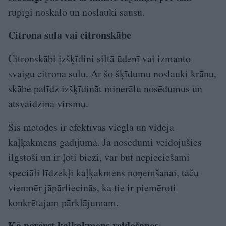
rūpīgi noskalo un noslauki sausu.
Citrona sula vai citronskābe
Citronskābi izšķīdini siltā ūdenī vai izmanto
svaigu citrona sulu. Ar šo šķīdumu noslauki krānu,
skābe palīdz izšķīdināt minerālu nosēdumus un
atsvaidzina virsmu.
Šīs metodes ir efektīvas viegla un vidēja
kaļķakmens gadījumā. Ja nosēdumi veidojušies
ilgstoši un ir ļoti biezi, var būt nepieciešami
speciāli līdzekļi kaļķakmens noņemšanai, taču
vienmēr jāpārliecinās, ka tie ir piemēroti
konkrētajam pārklājumam.
Kā novērst kaļķakmens veidošanos