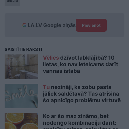
tīrīšana
LA.LV Google ziņās
Pievienot
SAISTĪTIE RAKSTI
Vēlies
dzīvot labklājībā? 10
lietas, ko nav ieteicams darīt
vannas istabā
Tu
nezināji, ka zobu pasta
jāliek saldētavā? Tas atrisina
šo apnicīgo problēmu virtuvē
Ko ar šo maz zināmo, bet
noderīgo kombināciju darīt: