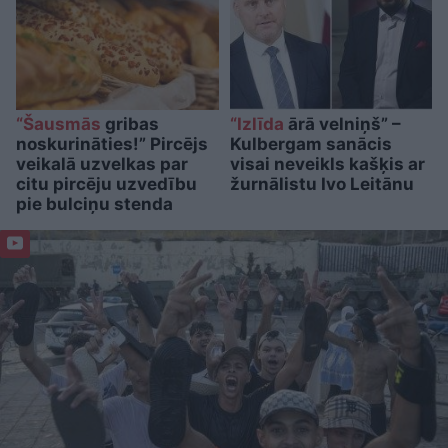
“Šausmās
gribas
“Izlīda
ārā velniņš” –
noskurināties!” Pircējs
Kulbergam sanācis
veikalā uzvelkas par
visai neveikls kašķis ar
citu pircēju uzvedību
žurnālistu Ivo Leitānu
pie bulciņu stenda