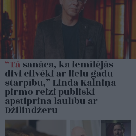
“Tā
sanāca, ka iemīlējās
divi cilvēki ar lielu gadu
starpību,” Linda Kalniņa
pirmo reizi publiski
apstiprina laulību ar
Džilindžeru