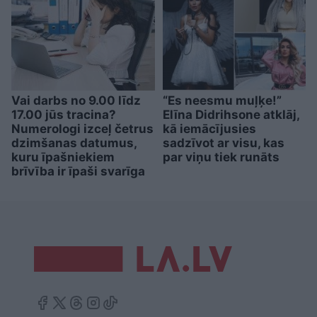
Vai darbs no 9.00 līdz
“Es neesmu muļķe!”
17.00 jūs tracina?
Elīna Didrihsone atklāj,
Numerologi izceļ četrus
kā iemācījusies
dzimšanas datumus,
sadzīvot ar visu, kas
kuru īpašniekiem
par viņu tiek runāts
brīvība ir īpaši svarīga