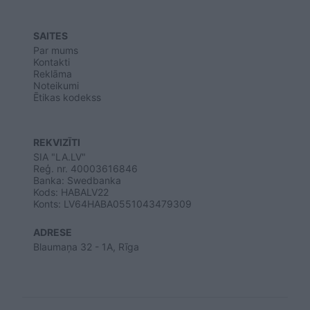
SAITES
Par mums
Kontakti
Reklāma
Noteikumi
Ētikas kodekss
REKVIZĪTI
SIA "LA.LV"
Reģ. nr. 40003616846
Banka: Swedbanka
Kods: HABALV22
Konts: LV64HABA0551043479309
ADRESE
Blaumaņa 32 - 1A, Rīga