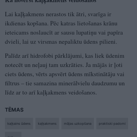
Lai kaļķakmens nerastos tik ātri, svarīga ir
ikdienas kopšana. Pēc katras lietošanas krānu
ieteicams noslaucīt ar sausu lupatiņu vai papīra
dvieli, lai uz virsmas nepaliktu ūdens pilieni.
Palīdz arī hidrofobi pārklājumi, kas liek ūdenim
notecēt un neļauj tam uzkrāties. Ja mājās ir ļoti
ciets ūdens, vērts apsvērt ūdens mīkstinātāju vai
filtrus – tie samazina minerālvielu daudzumu un
līdz ar to arī kaļķakmens veidošanos.
TĒMAS
kaļķains ūdens
kaļķakmens
mājas uzkopšana
praktiski padomi