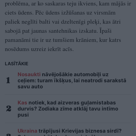
problēma, ar ko saskaras teju ikviens, kam mājās ir
ciets ūdens. Pēc ūdens izžūšanas uz virsmām
paliek neglīti balti vai dzeltenīgi pleķi, kas ātri
sabojā pat jaunas santehnikas izskatu. Īpaši
pamanāmi tie ir uz tumšiem krāniem, kur katrs
nosēdums uzreiz iekrīt acīs.
LASĪTĀKIE
Nosaukti
nāvējošākie automobiļi uz
ceļiem: turam īkšķus, lai neatrodi sarakstā
savu auto
Kas
notiek, kad aizveras guļamistabas
durvis? Zodiaka zīme atklāj tavu intīmo
pusi
Ukraina
trāpījusi Krievijas biznesa sirdī?