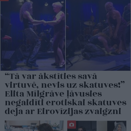
“Tā var ākstīties savā
virtuvē, nevis uz skatuves!”
Elita Mīlgrāve ļāvusies
negaidīti erotiskai skatuves
deja ar Eirovīzijas zvaigzni