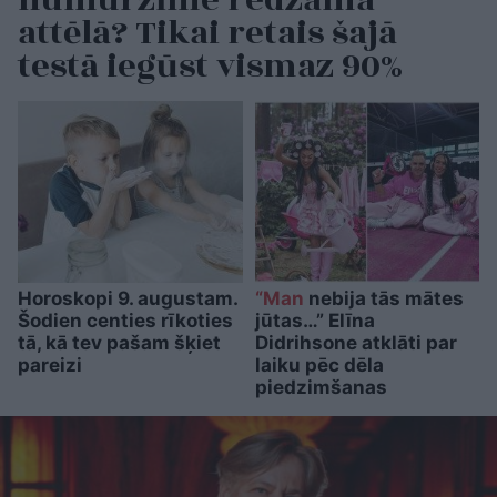
numurzīme redzama
attēlā? Tikai retais šajā
testā iegūst vismaz 90%
Horoskopi 9. augustam.
“Man
nebija tās mātes
Šodien centies rīkoties
jūtas…” Elīna
tā, kā tev pašam šķiet
Didrihsone atklāti par
pareizi
laiku pēc dēla
piedzimšanas