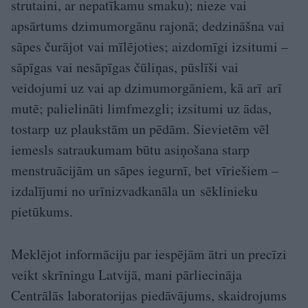
strutaini, ar nepatīkamu smaku); nieze vai
apsārtums dzimumorgānu rajonā; dedzināšna vai
sāpes čurājot vai mīlējoties; aizdomīgi izsitumi –
sāpīgas vai nesāpīgas čūliņas, pūslīši vai
veidojumi uz vai ap dzimumorgāniem, kā arī arī
mutē; palielināti limfmezgli; izsitumi uz ādas,
tostarp uz plaukstām un pēdām. Sievietēm vēl
iemesls satraukumam būtu asiņošana starp
menstruācijām un sāpes iegurnī, bet vīriešiem –
izdalījumi no urīnizvadkanāla un sēklinieku
pietūkums.
Meklējot informāciju par iespējām ātri un precīzi
veikt skrīningu Latvijā, mani pārliecināja
Centrālās laboratorijas piedāvājums, skaidrojums