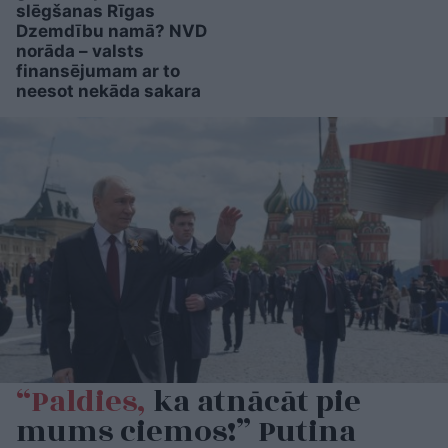
slēgšanas Rīgas
Dzemdību namā? NVD
norāda – valsts
finansējumam ar to
neesot nekāda sakara
“Paldies,
ka atnācāt pie
mums ciemos!” Putina