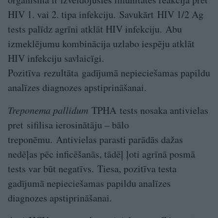
HIV 1. vai 2. tipa infekciju. Savukārt HIV 1/2 Ag
tests palīdz agrīni atklāt HIV infekciju. Abu
izmeklējumu kombinācija uzlabo iespēju atklāt
HIV infekciju savlaicīgi.
Pozitīva rezultāta gadījumā nepieciešamas papildu
analīzes diagnozes apstiprināšanai.
Treponema pallidum
TPHA tests nosaka antivielas
pret sifilisa ierosinātāju – bālo
treponēmu. Antivielas parasti parādās dažas
nedēļas pēc inficēšanās, tādēļ ļoti agrīnā posmā
tests var būt negatīvs. Tiesa, pozitīva testa
gadījumā nepieciešamas papildu analīzes
diagnozes apstiprināšanai.