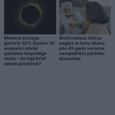
Mēness aizsegs
Ārsti nosauc četrus
gandrīz 80% Saules: 12.
augļus ar kuru ēšanu
augustā Latvijā
pēc 45 gadu vecuma
gaidāms iespaidīgs
nevajadzētu pārlieku
skats – ko tajā brīdī
aizrauties
varam piedzīvot?