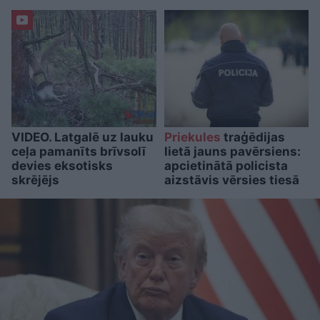
VIDEO. Latgalē uz lauku
Priekules
traģēdijas
ceļa pamanīts brīvsolī
lietā jauns pavērsiens:
devies eksotisks
apcietinātā policista
skrējējs
aizstāvis vērsies tiesā