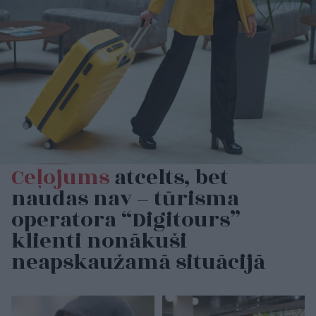
Ceļojums
atcelts, bet
naudas nav – tūrisma
operatora “Digitours”
klienti nonākuši
neapskaužamā situācijā