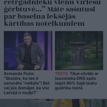
četrgadnieku vienu vīriešu
ģērbtuvē…” Māte sašutusi
par baseina iekšējās
kārtības noteikumiem
Armands Puče:
TESTS.
Tikai cilvēki ar
“Skaidrs, ka tas ir
laucinieka DNS spēs
sarunāts “veikals”! Bet
iegūt 80% šajā lauku
vai jūs domājat, ka visi
gudrību testā
Latvijā ir muļķi?”