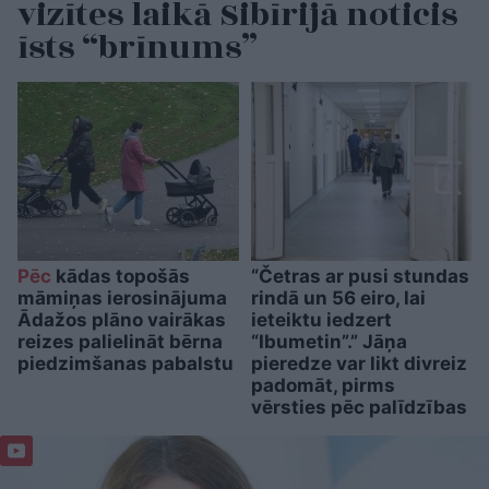
vizītes laikā Sibīrijā noticis
īsts “brīnums”
Pēc
kādas topošās
“Četras ar pusi stundas
māmiņas ierosinājuma
rindā un 56 eiro, lai
Ādažos plāno vairākas
ieteiktu iedzert
reizes palielināt bērna
“Ibumetin”.” Jāņa
piedzimšanas pabalstu
pieredze var likt divreiz
padomāt, pirms
vērsties pēc palīdzības