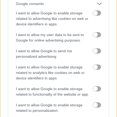
Google consents
TĒMAS
I want to allow Google to enable storage
Atcelt
Ziņot
related to advertising like cookies on web or
Dr. Apinis
device identifiers in apps.
I want to allow my user data to be sent to
Google for online advertising purposes.
LA.LV Google ziņās
Pievienot
I want to allow Google to send me
personalized advertising.
LA.LV aicina portāla lietotājus, rakstot komentārus, ievērot
pieklājību, nekurināt naidu un iztikt bez rupjībām.
I want to allow Google to enable storage
related to analytics like cookies on web or
Pievieno komentāru
device identifiers in apps.
I want to allow Google to enable storage
related to functionality of the website or app.
LASĪTĀKIE
I want to allow Google to enable storage
related to personalization.
Ārsti nosauc četrus augļus ar kuru ēšanu