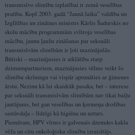
transmisīvo slimību izplatībai ir zemā veselības
pratība. Kopš 2003. gadā “Jaunā laika” valdība un
Izglītības un zinātnes ministrs Kārlis Šadurskis no
skolu mācību programmām svītroja veselības
mācību, jaunu ļaužu zināšanas par seksuāli
transmisīvām slimībām ir ļoti mazinājušās.
Būtiski – mazinājusies ir atklātība starp
dzimumpartneriem, mazinājusies vēlme veikt šo
slimību skrīningu vai vispār aprunāties ar ģimenes
ārstu. Nezinu kā lai skaidrāk pasaka, bet – interese
par seksuāli transmisīvām slimībām nav tikai baiļu
jautājums, bet gan veselības un ķermeņa drošības
sastāvdaļa – līdzīgi kā higiēna un uzturs.
Piemēram, HPV vīruss ir galvenais dzemdes kakla
vēža un citu onkoloģisku slimību izraisītājs.