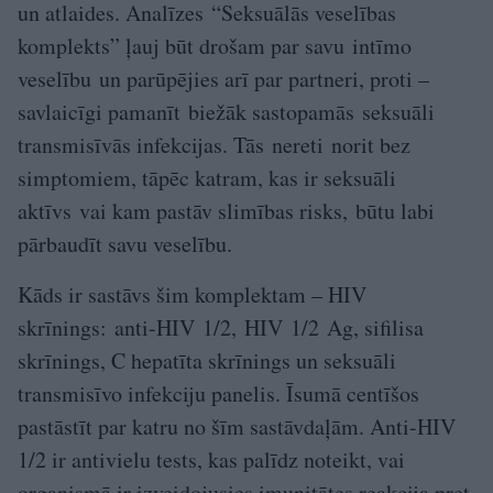
un atlaides. Analīzes “Seksuālās veselības
komplekts” ļauj būt drošam par savu intīmo
veselību un parūpējies arī par partneri, proti –
savlaicīgi pamanīt biežāk sastopamās seksuāli
transmisīvās infekcijas. Tās nereti norit bez
simptomiem, tāpēc katram, kas ir seksuāli
aktīvs vai kam pastāv slimības risks, būtu labi
pārbaudīt savu veselību.
Kāds ir sastāvs šim komplektam – HIV
skrīnings: anti-HIV 1/2, HIV 1/2 Ag, sifilisa
skrīnings, C hepatīta skrīnings un seksuāli
transmisīvo infekciju panelis. Īsumā centīšos
pastāstīt par katru no šīm sastāvdaļām. Anti-HIV
1/2 ir antivielu tests, kas palīdz noteikt, vai
organismā ir izveidojusies imunitātes reakcija pret