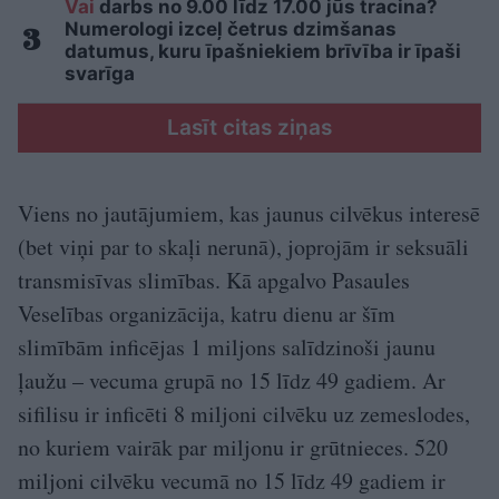
Vai
darbs no 9.00 līdz 17.00 jūs tracina?
Numerologi izceļ četrus dzimšanas
datumus, kuru īpašniekiem brīvība ir īpaši
svarīga
Lasīt citas ziņas
Viens no jautājumiem, kas jaunus cilvēkus interesē
(bet viņi par to skaļi nerunā), joprojām ir seksuāli
transmisīvas slimības. Kā apgalvo Pasaules
Veselības organizācija, katru dienu ar šīm
slimībām inficējas 1 miljons salīdzinoši jaunu
ļaužu – vecuma grupā no 15 līdz 49 gadiem. Ar
sifilisu ir inficēti 8 miljoni cilvēku uz zemeslodes,
no kuriem vairāk par miljonu ir grūtnieces. 520
miljoni cilvēku vecumā no 15 līdz 49 gadiem ir