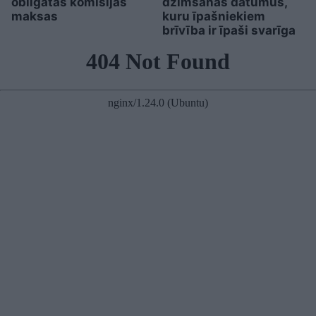
obligātas komisijas
dzimšanas datumus,
maksas
kuru īpašniekiem
brīvība ir īpaši svarīga