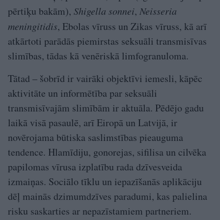
pērtiķu bakām),
Shigella sonnei
,
Neisseria
meningitidis
, Ebolas vīruss un Zikas vīruss, kā arī
atkārtoti parādās piemirstas seksuāli transmisīvas
slimības, tādas kā venēriskā limfogranuloma.
Tātad – šobrīd ir vairāki objektīvi iemesli, kāpēc
aktivitāte un informētība par seksuāli
transmisīvajām slimībām ir aktuāla. Pēdējo gadu
laikā visā pasaulē, arī Eiropā un Latvijā, ir
novērojama būtiska saslimstības pieauguma
tendence. Hlamīdiju, gonorejas, sifilisa un cilvēka
papilomas vīrusa izplatību rada dzīvesveida
izmaiņas. Sociālo tīklu un iepazīšanās aplikāciju
dēļ mainās dzimumdzīves paradumi, kas palielina
risku saskarties ar nepazīstamiem partneriem.