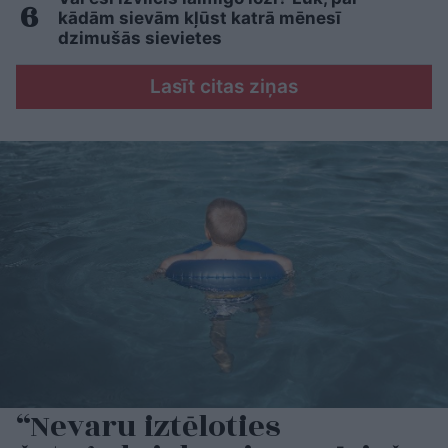
kādām sievām kļūst katrā mēnesī
dzimušās sievietes
Lasīt citas ziņas
“Nevaru iztēloties