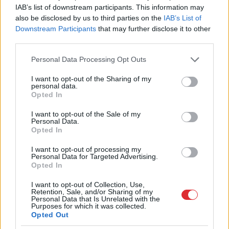
bet gan rūpes par sevi. Mūsdienās informācija ir
IAB’s list of downstream participants. This information may
also be disclosed by us to third parties on the
IAB’s List of
pieejama, testi ir konfidenciāli un ātri, bet
Downstream Participants
that may further disclose it to other
ārstēšana – ja tāda nepieciešama – ir daudz
third parties.
efektīvāka, ja to sāk laikus. Pasaules Veselības
Please note that this website/app uses one or more Google
Personal Data Processing Opt Outs
organizācija iesaka visiem tiem, kam regulāri
services and may gather and store information including but
not limited to your visit or usage behaviour. You may click to
I want to opt-out of the Sharing of my
gadās mainīt dzimumpartnerus, laboratorisku
personal data.
grant or deny consent to Google and its third-party tags to
Opted In
seksuāli transmisīvu slimību skrīningu veikt reizi
use your data for below specified purposes in below Google
consent section.
gadā.
I want to opt-out of the Sale of my
Personal Data.
Opted In
Uz visiem citiem jautājumiem precīzas atbildes
I want to opt-out of processing my
no speciālistiem varēsiet iegūt pirmdien, 15.
Personal Data for Targeted Advertising.
jūnijā plkst. 13.00 TV24 raidījumā Dr.Apinis.
Opted In
I want to opt-out of Collection, Use,
Retention, Sale, and/or Sharing of my
Personal Data that Is Unrelated with the
Purposes for which it was collected.
.
Opted Out