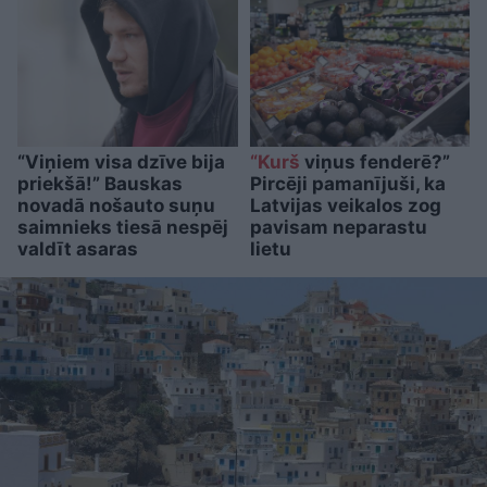
“Viņiem visa dzīve bija
“Kurš
viņus fenderē?”
priekšā!” Bauskas
Pircēji pamanījuši, ka
novadā nošauto suņu
Latvijas veikalos zog
saimnieks tiesā nespēj
pavisam neparastu
valdīt asaras
lietu