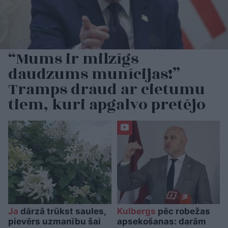
“Mums ir milzīgs
daudzums munīcijas!”
Tramps draud ar cietumu
tiem, kuri apgalvo pretējo
Ja
dārzā trūkst saules,
Kulbergs
pēc robežas
pievērs uzmanību šai
apsekošanas: darām