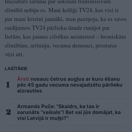
Iniciators sarunai par seksuāli transmisīvām
slimībā nebiju es. Mani kolēģi TV24, kas visi ir
par mani krietni jaunāki, man paziņoja, ka es savos
raidījumos TV24 pārlieku daudz runājot par
lietām, kas jaunus cilvēkus neinteresē – hroniskām
slimībām, aritmiju, vecuma demenci, prostatas
vēzi utt.
LASĪTĀKIE
Ārsti
nosauc četrus augļus ar kuru ēšanu
pēc 45 gadu vecuma nevajadzētu pārlieku
aizrauties
Armands Puče: “Skaidrs, ka tas ir
sarunāts “veikals”! Bet vai jūs domājat, ka
visi Latvijā ir muļķi?”