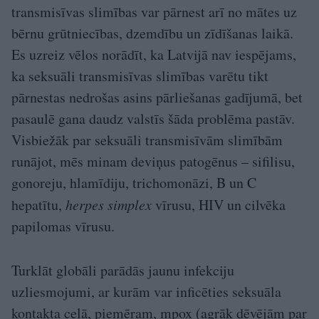
transmisīvas slimības var pārnest arī no mātes uz
bērnu grūtniecības, dzemdību un zīdīšanas laikā.
Es uzreiz vēlos norādīt, ka Latvijā nav iespējams,
ka seksuāli transmisīvas slimības varētu tikt
pārnestas nedrošas asins pārliešanas gadījumā, bet
pasaulē gana daudz valstīs šāda problēma pastāv.
Visbiežāk par seksuāli transmisīvām slimībām
runājot, mēs minam deviņus patogēnus – sifilisu,
gonoreju, hlamīdiju, trichomonāzi, B un C
hepatītu,
herpes simplex
vīrusu, HIV un cilvēka
papilomas vīrusu.
Turklāt globāli parādās jaunu infekciju
uzliesmojumi, ar kurām var inficēties seksuāla
kontakta ceļā, piemēram, mpox (agrāk dēvējām par