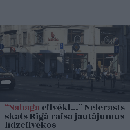
“Nabaga
cilvēki…” Neierasts
skats Rīgā raisa jautājumus
līdzcilvēkos