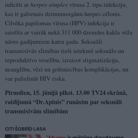
inficēti ar
herpes simplex
vīrusa 2. tipa infekciju,
kas ir galvenais dzimumorgānu herpes cēlonis.
Cilvēka papilomas vīrusa (HPV) infekcija ir
saistīta ar vairāk nekā 311 000 dzemdes kakla vēža
nāves gadījumiem katru gadu. Seksuāli
transmisīvās slimības tieši ietekmē seksuālo un
reproduktīvo veselību, izraisot stigmatizāciju,
neauglību, vēzi un grūtniecības komplikācijas, un
var palielināt HIV risku.
Pirmdien, 15. jūnijā plkst. 13.00 TV24 ekrānā,
raidījumā “Dr.Apinis” runāsim par seksuāli
transmisīvām slimībām
CITI ŠOBRĪD LASA
“Mums
ir milzīgs daudzums