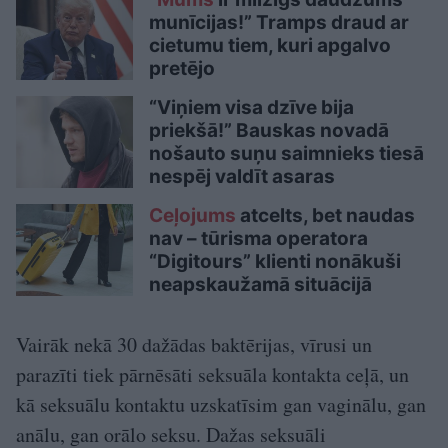
munīcijas!” Tramps draud ar
cietumu tiem, kuri apgalvo
pretējo
“Viņiem visa dzīve bija
priekšā!” Bauskas novadā
nošauto suņu saimnieks tiesā
nespēj valdīt asaras
Ceļojums
atcelts, bet naudas
nav – tūrisma operatora
“Digitours” klienti nonākuši
neapskaužamā situācijā
Vairāk nekā 30 dažādas baktērijas, vīrusi un
parazīti tiek pārnēsāti seksuāla kontakta ceļā, un
kā seksuālu kontaktu uzskatīsim gan vaginālu, gan
anālu, gan orālo seksu. Dažas seksuāli