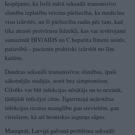
Iespējams, ka lielā mērā seksuāli transmisīvo
slimību izplatību veicina pārliecība, ka medicīna
visu izārstēs, un šī pārliecība radās pēc tam, kad
tika atrasti pretvīrusu līdzekļi, kas var ievērojami
samazināt HIV/AIDS un C hepatīta līmeni asinīs,
patiesībā – pacientu praktiski izārstēt no šīm
kaitēm.
Daudzas seksuāli transmisīvas slimības, īpaši
sākotnējās stadijās, norit bez simptomiem.
Cilvēks var būt infekcijas nēsātājs un to nezināt,
tādējādi inficējot citus. Ilgtermiņā neārstētas
infekcijas izraisa neauglību gan sievietēm, gan
vīriešiem, kā arī hroniskas iegurņa sāpes.
Manuprāt, Latvijā galvenā problēma seksuāli