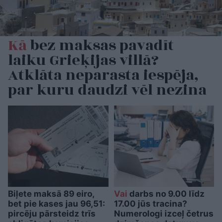
Kā
bez maksas pavadīt
laiku Grieķijas villā?
Atklāta neparasta iespēja,
par kuru daudzi vēl nezina
Biļete maksā 89 eiro,
Vai
darbs no 9.00 līdz
bet pie kases jau 96,51:
17.00 jūs tracina?
pircēju pārsteidz trīs
Numerologi izceļ četrus