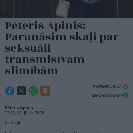
Pēteris Apinis:
Parunāsim skaļi par
seksuāli
transmisīvām
slimībām
PIEVIENO LA.LV
SEKO WHATSAPP
Pēteris Apinis
12:12, 12. jūnijs 2026
Viedokļi