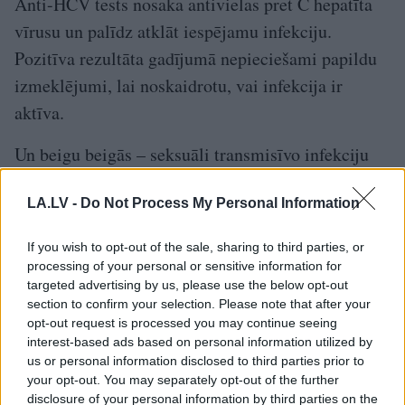
Anti-HCV tests nosaka antivielas pret C hepatīta
vīrusu un palīdz atklāt iespējamu infekciju.
Pozitīva rezultāta gadījumā nepieciešami papildu
izmeklējumi, lai noskaidrotu, vai infekcija ir
aktīva.
Un beigu beigās – seksuāli transmisīvo infekciju
panelis – STS-7 ir molekulārais tests, kas vienā
LA.LV -
Do Not Process My Personal Information
urīna paraugā nosaka septiņus izplatītu seksuāli
transmisīvo slimību ierosinātājus – hlamīdijas,
If you wish to opt-out of the sale, sharing to third parties, or
gonoreju, mikopazmas (gan
Mycoplasma
processing of your personal or sensitive information for
targeted advertising by us, please use the below opt-out
genitalium
,
Mycoplasma hominis
), vaginālās
section to confirm your selection. Please note that after your
trihomonas, ureaplazmas (gan
Ureaplasma
opt-out request is processed you may continue seeing
interest-based ads based on personal information utilized by
urealyticum
,
Ureaplasma parvum
).
us or personal information disclosed to third parties prior to
your opt-out. You may separately opt-out of the further
Aktīva interese par seksuālo veselību nav kauns,
disclosure of your personal information by third parties on the