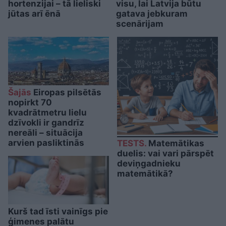
hortenzijai – tā lieliski
visu, lai Latvija būtu
jūtas arī ēnā
gatava jebkuram
scenārijam
Šajās
Eiropas pilsētās
nopirkt 70
kvadrātmetru lielu
dzīvokli ir gandrīz
nereāli – situācija
arvien pasliktinās
TESTS.
Matemātikas
duelis: vai vari pārspēt
deviņgadnieku
matemātikā?
Kurš tad īsti vainīgs pie
ģimenes palātu