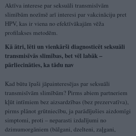
Aktīva interese par seksuāli transmisīvām
slimībām nozīmē arī interesi par vakcināciju pret
HPV, kas ir viena no efektīvākajām vēža
profilakses metodēm.
Kā ātri, lēti un vienkārši diagnosticēt seksuāli
transmisīvās slimības, bet vēl labāk –
pārliecināties, ka tādu nav
Kad būtu īpaši jāpainteresējas par seksuāli
transmisīvām slimībām? Pirms abiem partneriem
kļūt intīmiem bez aizsardzības (bez prezervatīva),
pirms plānot grūtniecību, ja parādījušies aizdomīgi
simptomi, proti – neparasti izdalījumi no
dzimumorgāniem (bālgani, dzelteni, zaļgani,