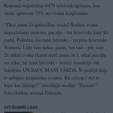
Kopumā reģistrētas 6479 telefonkrāpšanas, kas
veido aptuveni 55% no visām krāpšanām.
“Diez jauns krāpniecības veids? Šodien zvana
nepazīstams numurs, paceļu – tur krieviski kaut ko
jautā. Palūdzu, lai runā latviski – turpina krieviski.
Nometu. Līdz šim nekas jauns, bet tad – pēc tam
2x atkal zvana (katru reizi jauns nr.), atkal paceļu
un saku, lai runā latviski – šoreiz zvanītājs sāk
lamāties UN SAUC MANI VĀRDĀ. Šī pēdējā daļa
ir nebijusi krāpnieku zvanos. Kā citiem? Arī ir
bijis kas līdzīgs?” sociālajā medijā “Threads”
līdzcilvēkus uzrunā Eduards.
CITI ŠOBRĪD LASA