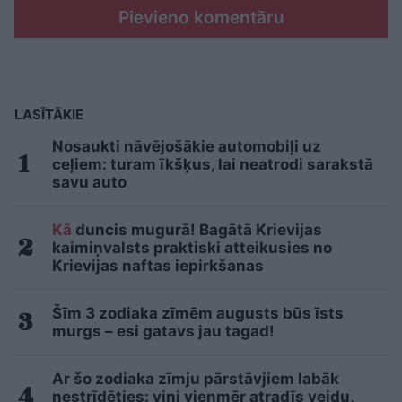
Pievieno komentāru
LASĪTĀKIE
Nosaukti nāvējošākie automobiļi uz
ceļiem: turam īkšķus, lai neatrodi sarakstā
savu auto
Kā
duncis mugurā! Bagātā Krievijas
kaimiņvalsts praktiski atteikusies no
Krievijas naftas iepirkšanas
Šīm 3 zodiaka zīmēm augusts būs īsts
murgs – esi gatavs jau tagad!
Ar šo zodiaka zīmju pārstāvjiem labāk
nestrīdēties: viņi vienmēr atradīs veidu,