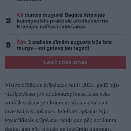
Kā
duncis mugurā! Bagātā Krievijas
kaimiņvalsts praktiski atteikusies no
Krievijas naftas iepirkšanas
Šīm
3 zodiaka zīmēm augusts būs īsts
murgs – esi gatavs jau tagad!
Lasīt citas ziņas
Visizplatītākais krāpšanas veids 2025. gadā bijis
vikšķerēšana jeb telefonkrāpšanas, kam seko
smikšķerēšana jeb krāpnieciskās īsziņas un
investīciju krāpšanas. Telefonkrāpšanas bija
izplatītākais krāpšanas veids gan pēc notikumu
skaita, gan pēc cietušo un izkrāptās summas.