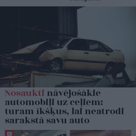
Nosaukti
nāvējošākie
automobiļi uz ceļiem:
turam īkšķus, lai neatrodi
sarakstā savu auto