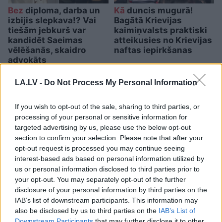
Bez
diploma, darba un
Kā
duncis mugurā!
izbijis slepkava!? Vai
Bagātā Krievijas
tiešām jebkurš var
kaimiņvalsts praktiski
kandidēt Saeimas
atteikusies no Krievijas
vēlēšanās, skaidro
naftas iepirkšanas
advokāts
LA.LV -
Do Not Process My Personal Information
If you wish to opt-out of the sale, sharing to third parties, or
processing of your personal or sensitive information for
targeted advertising by us, please use the below opt-out
section to confirm your selection. Please note that after your
opt-out request is processed you may continue seeing
interest-based ads based on personal information utilized by
us or personal information disclosed to third parties prior to
your opt-out. You may separately opt-out of the further
disclosure of your personal information by third parties on the
IAB’s list of downstream participants. This information may
TESTS. Ja vari izlasīt
also be disclosed by us to third parties on the
IAB’s List of
Downstream Participants
that may further disclose it to other