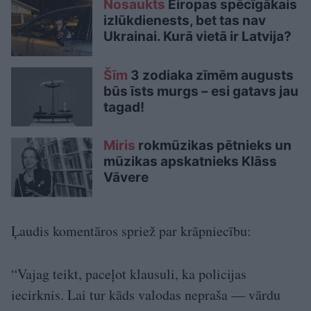
Nosaukts
Eiropas spēcīgākais
izlūkdienests, bet tas nav
Ukrainai. Kurā vietā ir Latvija?
Šīm
3 zodiaka zīmēm augusts
būs īsts murgs – esi gatavs jau
tagad!
Miris
rokmūzikas pētnieks un
mūzikas apskatnieks Klāss
Vāvere
Ļaudis komentāros spriež par krāpniecību:
“Vajag teikt, paceļot klausuli, ka policijas
iecirknis. Lai tur kāds valodas nepraša — vārdu