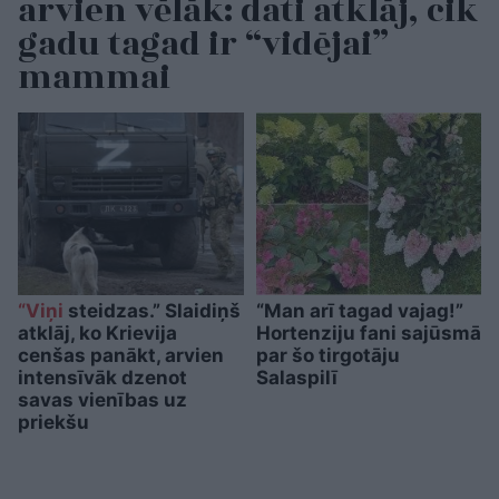
arvien vēlāk: dati atklāj, cik
gadu tagad ir “vidējai”
mammai
“Viņi
steidzas.” Slaidiņš
“Man arī tagad vajag!”
atklāj, ko Krievija
Hortenziju fani sajūsmā
cenšas panākt, arvien
par šo tirgotāju
intensīvāk dzenot
Salaspilī
savas vienības uz
priekšu