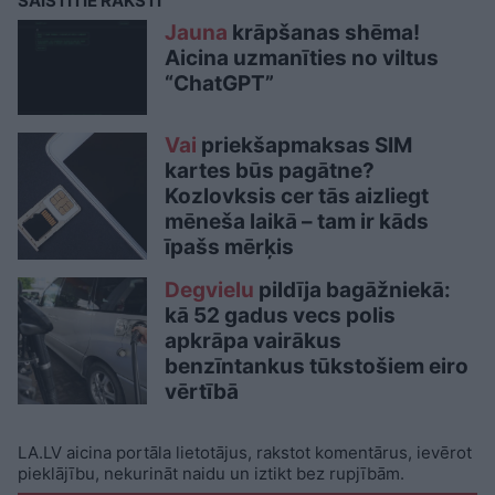
SAISTĪTIE RAKSTI
Jauna
krāpšanas shēma!
Aicina uzmanīties no viltus
“ChatGPT”
Vai
priekšapmaksas SIM
kartes būs pagātne?
Kozlovksis cer tās aizliegt
mēneša laikā – tam ir kāds
īpašs mērķis
Degvielu
pildīja bagāžniekā:
kā 52 gadus vecs polis
apkrāpa vairākus
benzīntankus tūkstošiem eiro
vērtībā
LA.LV aicina portāla lietotājus, rakstot komentārus, ievērot
pieklājību, nekurināt naidu un iztikt bez rupjībām.