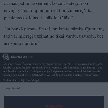
zvanās pat no ārzemēm, ko celt kategoriski
nevajag. Tas ir apmēram kā bomžu bariņš, kas
piesienas uz ielas. Labāk iet tālāk.”
“Ja bankā piesaistīts tel. nr. konta pārskaitījumiem,
tad var mierīgi uzzināt ne tikai vārdu, uzvārdu, bet
arī konta numuru.”
Ekrānšāviņš
ZIŅO!