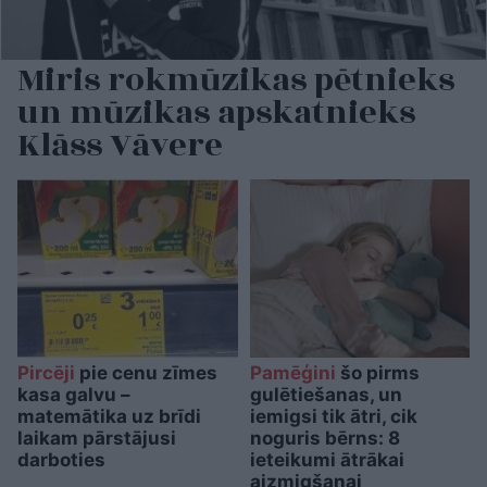
Miris rokmūzikas pētnieks
un mūzikas apskatnieks
Klāss Vāvere
Pircēji
pie cenu zīmes
Pamēģini
šo pirms
kasa galvu –
gulētiešanas, un
matemātika uz brīdi
iemigsi tik ātri, cik
laikam pārstājusi
noguris bērns: 8
darboties
ieteikumi ātrākai
aizmigšanai