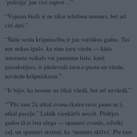
‘policija’ jau visi saprot…”
“Viņiem bieži ir ne tikai telefona numurs, bet arī
citi dati.”
“Šāda veida krāpniecība ir jau vairākus gadus. Tas
nav nekas īpašs, ka zina tavu vārdu — kāds
interneta veikals vai jaunumu liste, kurā
pierakstījies, ir pārdevuši tavu e-pastu un vārdu,
uzvārdu krāpniekiem.”
“Ir bijis, ka nosauc ne tikai vārdā, bet arī uzvārdā.”
“”Pēc tam 2x atkal zvana (katru reizi jauns nr.),
atkal paceļu.” Labāk vienkārši necelt. Pēdējos
gados tā ir īsta sērga — spameri zvanās, cilvēki
ceļ, un spameri atzīmē, ka ‘numurs aktīvs’. Pie tam