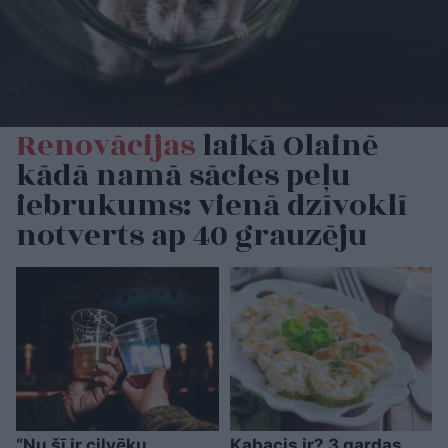
Renovācijas
laikā Olainē
kādā namā sācies peļu
iebrukums: vienā dzīvoklī
notverts ap 40 grauzēju
“Nu šī ir cilvēku
Kabacis ir? 3 gardas