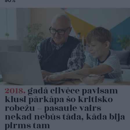
90%
2018.
gadā cilvēce pavisam
klusi pārkāpa šo kritisko
robežu – pasaule vairs
nekad nebūs tāda, kāda bija
pirms tam