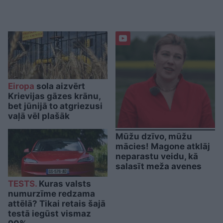
Eiropa
sola aizvērt
Krievijas gāzes krānu,
bet jūnijā to atgriezusi
vaļā vēl plašāk
Mūžu dzīvo, mūžu
mācies! Magone atklāj
neparastu veidu, kā
salasīt meža avenes
TESTS.
Kuras valsts
numurzīme redzama
attēlā? Tikai retais šajā
testā iegūst vismaz