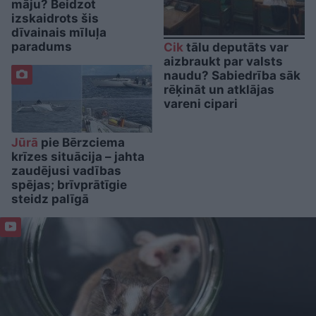
māju? Beidzot
izskaidrots šis
dīvainais mīluļa
paradums
Cik
tālu deputāts var
aizbraukt par valsts
naudu? Sabiedrība sāk
rēķināt un atklājas
vareni cipari
Jūrā
pie Bērzciema
krīzes situācija – jahta
zaudējusi vadības
spējas; brīvprātīgie
steidz palīgā