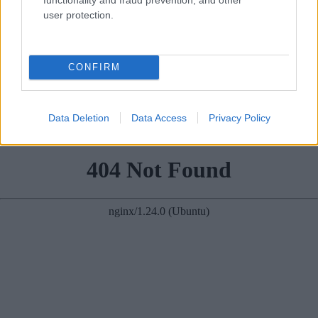
user protection.
“Tikai
bagātie izmanto
Šīm
3 zodiaka zīmēm
CONFIRM
sabiedrisko
augusts būs īsts murgs
transportu?” Ģimene
– esi gatavs jau tagad!
gribēja pavizināties ar
Data Deletion
Data Access
Privacy Policy
vilcienu, bet biļešu
cena lika pārdomāt