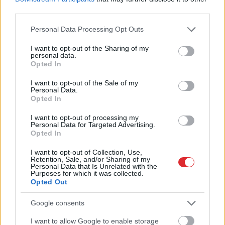
vārdus, kas apgriezti
third parties.
augšpēdus, ar tevi
Please note that this website/app uses one or more Google
Personal Data Processing Opt Outs
pagaidām viss ir kārtībā
services and may gather and store information including but
not limited to your visit or usage behaviour. You may click to
I want to opt-out of the Sharing of my
personal data.
grant or deny consent to Google and its third-party tags to
Opted In
use your data for below specified purposes in below Google
consent section.
I want to opt-out of the Sale of my
Personal Data.
Opted In
I want to opt-out of processing my
Personal Data for Targeted Advertising.
Opted In
Vai
zem jūsu gultas ir
Nosaukts
Eiropas
I want to opt-out of Collection, Use,
Retention, Sale, and/or Sharing of my
ūdens ādere?
spēcīgākais
Personal Data that Is Unrelated with the
Rīkstnieks iesaka
izlūkdienests, bet tas
Purposes for which it was collected.
vienkāršu pārbaudi
nav Ukrainai. Kurā vietā
Opted Out
ir Latvija?
Google consents
I want to allow Google to enable storage
Atcelt
Ziņot