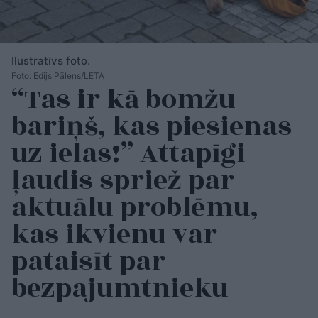
Ilustratīvs foto.
Foto: Edijs Pālens/LETA
“Tas ir kā bomžu
bariņš, kas piesienas
uz ielas!” Attapīgi
ļaudis spriež par
aktuālu problēmu,
kas ikvienu var
pataisīt par
bezpajumtnieku