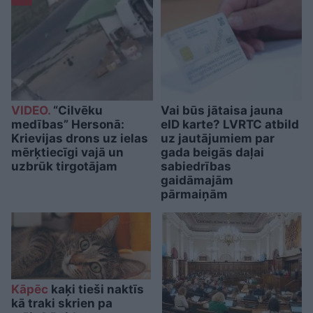
VIDEO.
“Cilvēku
Vai būs jātaisa jauna
medības” Hersonā:
eID karte? LVRTC atbild
Krievijas drons uz ielas
uz jautājumiem par
mērķtiecīgi vajā un
gada beigās daļai
uzbrūk tirgotājam
sabiedrības
gaidāmajām
pārmaiņām
Kāpēc
kaķi tieši naktīs
kā traki skrien pa