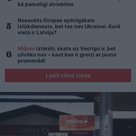
kā pamatīgi atriebties
Nosaukts Eiropas spēcīgākais
izlūkdienests, bet tas nav Ukrainai. Kurā
vietā ir Latvija?
Miljoni
iztērēti, skats uz Vecrīgu ir, bet
cilvēku nav – kaut kas ir greizi ar jauno
promenādi
Lasīt citas ziņas