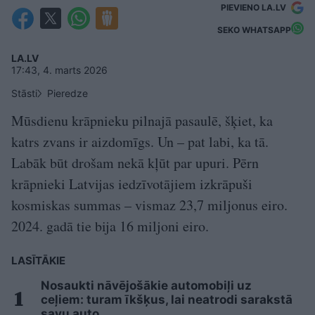
PIEVIENO LA.LV
SEKO WHATSAPP
LA.LV
17:43, 4. marts 2026
Stāsti
Pieredze
Mūsdienu krāpnieku pilnajā pasaulē, šķiet, ka
katrs zvans ir aizdomīgs. Un – pat labi, ka tā.
Labāk būt drošam nekā kļūt par upuri. Pērn
krāpnieki Latvijas iedzīvotājiem izkrāpuši
kosmiskas summas – vismaz 23,7 miljonus eiro.
2024. gadā tie bija 16 miljoni eiro.
LASĪTĀKIE
Nosaukti nāvējošākie automobiļi uz
ceļiem: turam īkšķus, lai neatrodi sarakstā
savu auto