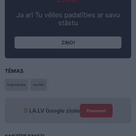
Ja arī Tu vēlies padalīties ar savu
stāstu
ZIŅO!
TĒMAS
krāpniecība
soctīkli
LA.LV Google ziņās
Pievienot