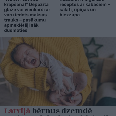
krāpšana!” Depozīta
receptes ar kabačiem –
glāze vai vienkārši ar
salāti, ripiņas un
varu iedots maksas
biezzupa
trauks – pasākumu
apmeklētāji sāk
dusmoties
Latvijā
bērnus dzemdē