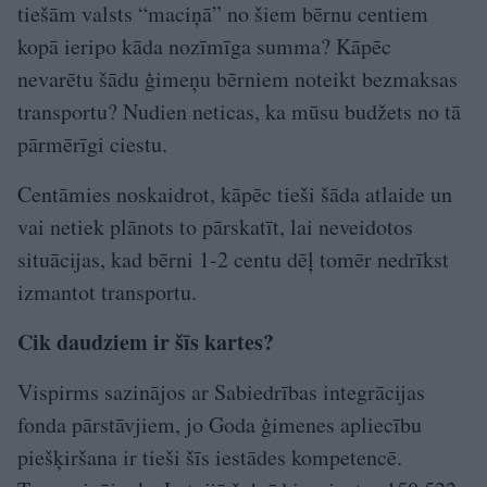
tiešām valsts “maciņā” no šiem bērnu centiem
kopā ieripo kāda nozīmīga summa? Kāpēc
nevarētu šādu ģimeņu bērniem noteikt bezmaksas
transportu? Nudien neticas, ka mūsu budžets no tā
pārmērīgi ciestu.
Centāmies noskaidrot, kāpēc tieši šāda atlaide un
vai netiek plānots to pārskatīt, lai neveidotos
situācijas, kad bērni 1-2 centu dēļ tomēr nedrīkst
izmantot transportu.
Cik daudziem ir šīs kartes?
Vispirms sazinājos ar Sabiedrības integrācijas
fonda pārstāvjiem, jo Goda ģimenes apliecību
piešķiršana ir tieši šīs iestādes kompetencē.