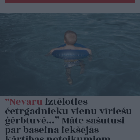
“Nevaru
iztēloties
četrgadnieku vienu vīriešu
ģērbtuvē…” Māte sašutusi
par baseina iekšējās
kārtības noteikumiem