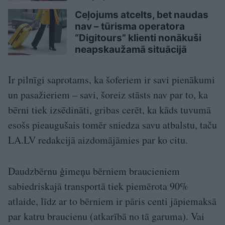
Ceļojums atcelts, bet naudas
nav – tūrisma operatora
“Digitours” klienti nonākuši
neapskaužamā situācijā
Ir pilnīgi saprotams, ka šoferiem ir savi pienākumi
un pasažieriem – savi, šoreiz stāsts nav par to, ka
bērni tiek izsēdināti, gribas cerēt, ka kāds tuvumā
esošs pieaugušais tomēr sniedza savu atbalstu, taču
LA.LV redakcijā aizdomājāmies par ko citu.
Daudzbērnu ģimeņu bērniem braucieniem
sabiedriskajā transportā tiek piemērota 90%
atlaide, līdz ar to bērniem ir pāris centi jāpiemaksā
par katru braucienu (atkarībā no tā garuma). Vai