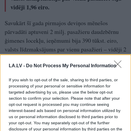
vidēji 1,96 eiro.
Savukārt šī gada pirmajos deviņos mēnešos
pārvadāti aptuveni 2 milj. pasažieru daudzbērnu
ģimenes locekļu, ieņēmumi bija 390 tūkst. eiro,
valsts līdzmaksājums par vienu pasažieri – vidēji 2
eiro.
LA.LV -
Do Not Process My Personal Information
Ministrijā uzskata, ka līdzmaksājuma
If you wish to opt-out of the sale, sharing to third parties, or
gadījumā pasažieri atbildīgāk izvērtē
processing of your personal or sensitive information for
brauciena nepieciešamību.
targeted advertising by us, please use the below opt-out
section to confirm your selection. Please note that after your
opt-out request is processed you may continue seeing
Vai kaut kas varētu mainīties?
interest-based ads based on personal information utilized by
us or personal information disclosed to third parties prior to
Tāpat arī Satiksmes ministrijai jautāju, vai netiek
your opt-out. You may separately opt-out of the further
apsvērts nākotnē bērniem noteikt 100% atlaidi
disclosure of your personal information by third parties on the