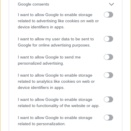
Google consents
izpildi jau saplānotiem pasākumiem un neradīt
I want to allow Google to enable storage
papildu risku 3% no IKP robežas pārsniegšanai.
Atcelt
Ziņot
related to advertising like cookies on web or
Turklāt pie situācijas, ja budžeta ieņēmumi
device identifiers in apps.
2025.gadā nepildīsies kā plānots, jau šobrīd var
I want to allow my user data to be sent to
veidoties situācija, ka jāveic pasākumi izdevumu
Google for online advertising purposes.
samazināšanai. Tas nozīmē, ka ieviešamie
I want to allow Google to send me
pasākumi nedrīkst palielināt vispārējās valdības
personalized advertising.
budžeta deficītu ne 2025.gadam, ne sekojošajiem
I want to allow Google to enable storage
gadiem.
related to analytics like cookies on web or
device identifiers in apps.
Ministru kabinets ir vairākkārt uzdevis Satiksmes
I want to allow Google to enable storage
ministrijai piedāvāt risinājumus, lai ierobežotu
related to functionality of the website or app.
sabiedriskā transporta pakalpojuma sniedzējiem
I want to allow Google to enable storage
kompensējamos zaudējumus un mazinātu ietekmi
related to personalization.