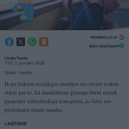
PIEVIENO LA.LV
SEKO WHATSAPP
Linda Tunte
7:07, 2. janvāris 2026
Stāsti
Izpēte
Ik pa laikam sociālajos medijos un citviet izskan
stāsti par to, kā daudzbērnu ģimeņu bērni netiek
pieņemti sabiedriskajā transportā, jo līdzi nav
pietiekami daudz naudas.
LASĪTĀKIE