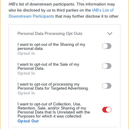
IAB’s list of downstream participants. This information may
braucieniem? Turpinājumā atbilde.
also be disclosed by us to third parties on the
IAB’s List of
2024.gada 30.aprīlī ir stājušies spēkā Eiropas
Downstream Participants
that may further disclose it to other
third parties.
Savienības Stabilitātes un izaugsmes pakta
nosacījumi (jaunie ES fiskālie noteikumi), saskaņā
Please note that this website/app uses one or more Google
Personal Data Processing Opt Outs
services and may gather and store information including but
ar tiem 2025.gada 21.janvārī ir apstiprināts
not limited to your visit or usage behaviour. You may click to
I want to opt-out of the Sharing of my
personal data.
Latvijas Fiskāli strukturālais plāns
grant or deny consent to Google and its third-party tags to
Opted In
use your data for below specified purposes in below Google
2025.-2028.gadam, kurā noteikta saistoša
consent section.
I want to opt-out of the Sale of my
izdevumu pieauguma trajektorija, kas līdz ar
Personal Data.
Opted In
Fiskālās disciplīnas likuma nosacījumiem ir jāņem
vērā turpmāko gadu valsts budžeta likumprojektu
I want to opt-out of processing my
Personal Data for Targeted Advertising.
sagatavošanas procesā.
Opted In
Gatavojot valsts budžetu 2025.gadam, tika plānots,
I want to opt-out of Collection, Use,
Retention, Sale, and/or Sharing of my
ka budžeta deficīts būs 2,9% apmērā no IKP, bet
Personal Data that Is Unrelated with the
Purposes for which it was collected.
Eiropas Komisijas deficīta novērtējums ir augstāks.
Opted Out
Tāpēc ir ļoti būtiski uzraudzīt budžeta faktisko