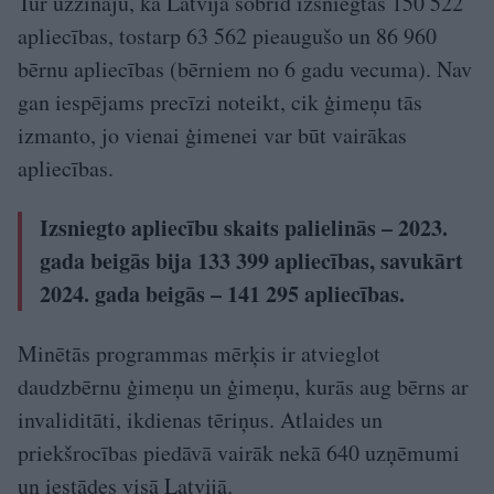
Tur uzzināju, ka Latvijā šobrīd izsniegtas 150 522
apliecības, tostarp 63 562 pieaugušo un 86 960
bērnu apliecības (bērniem no 6 gadu vecuma). Nav
gan iespējams precīzi noteikt, cik ģimeņu tās
izmanto, jo vienai ģimenei var būt vairākas
apliecības.
Izsniegto apliecību skaits palielinās – 2023.
gada beigās bija 133 399 apliecības, savukārt
2024. gada beigās – 141 295 apliecības.
Minētās programmas mērķis ir atvieglot
daudzbērnu ģimeņu un ģimeņu, kurās aug bērns ar
invaliditāti, ikdienas tēriņus. Atlaides un
priekšrocības piedāvā vairāk nekā 640 uzņēmumi
un iestādes visā Latvijā.