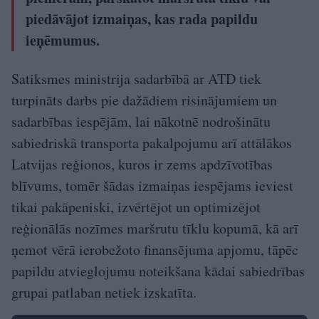
piedāvājot izmaiņas, kas rada papildu
ieņēmumus.
Satiksmes ministrija sadarbībā ar ATD tiek
turpināts darbs pie dažādiem risinājumiem un
sadarbības iespējām, lai nākotnē nodrošinātu
sabiedriskā transporta pakalpojumu arī attālākos
Latvijas reģionos, kuros ir zems apdzīvotības
blīvums, tomēr šādas izmaiņas iespējams ieviest
tikai pakāpeniski, izvērtējot un optimizējot
reģionālās nozīmes maršrutu tīklu kopumā, kā arī
ņemot vērā ierobežoto finansējuma apjomu, tāpēc
papildu atvieglojumu noteikšana kādai sabiedrības
grupai patlaban netiek izskatīta.