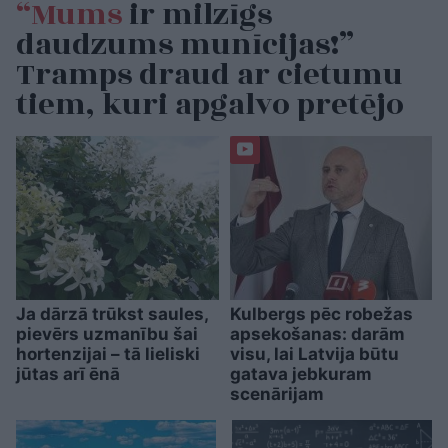
“Mums
ir milzīgs
daudzums munīcijas!”
Tramps draud ar cietumu
tiem, kuri apgalvo pretējo
Ja dārzā trūkst saules,
Kulbergs pēc robežas
pievērs uzmanību šai
apsekošanas: darām
hortenzijai – tā lieliski
visu, lai Latvija būtu
jūtas arī ēnā
gatava jebkuram
scenārijam