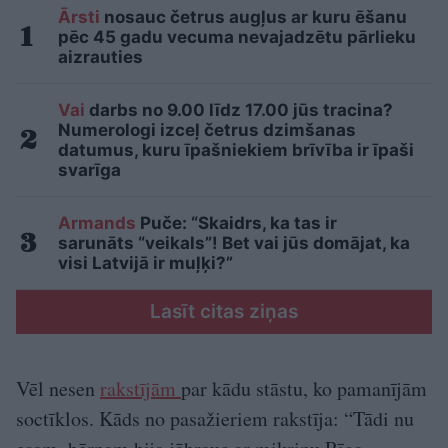
Ārsti
nosauc četrus augļus ar kuru ēšanu
pēc 45 gadu vecuma nevajadzētu pārlieku
aizrauties
Vai
darbs no 9.00 līdz 17.00 jūs tracina?
Numerologi izceļ četrus dzimšanas
datumus, kuru īpašniekiem brīvība ir īpaši
svarīga
Armands
Puče: “Skaidrs, ka tas ir
sarunāts “veikals”! Bet vai jūs domājat, ka
visi Latvijā ir muļķi?”
Lasīt citas ziņas
Vēl nesen
rakstījām
par kādu stāstu, ko pamanījām
soctīklos. Kāds no pasažieriem rakstīja: “Tādi nu