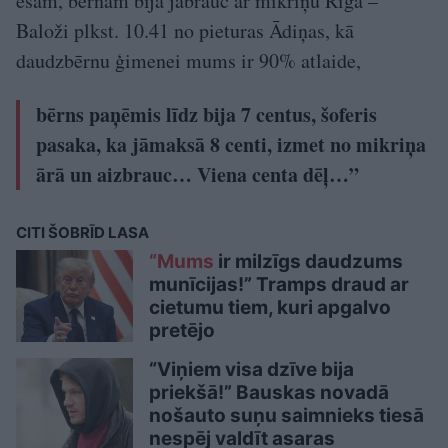
esam, bērnam bija jābrauc ar mikriņu Rīga –
Baloži plkst. 10.41 no pieturas Ādiņas, kā
daudzbērnu ģimenei mums ir 90% atlaide,
bērns paņēmis līdz bija 7 centus, šoferis
pasaka, ka jāmaksā 8 centi, izmet no mikriņa
ārā un aizbrauc… Viena centa dēļ…”
CITI ŠOBRĪD LASA
“Mums
ir milzīgs daudzums
munīcijas!” Tramps draud ar
cietumu tiem, kuri apgalvo
pretējo
“Viņiem visa dzīve bija
priekšā!” Bauskas novadā
nošauto suņu saimnieks tiesā
nespēj valdīt asaras