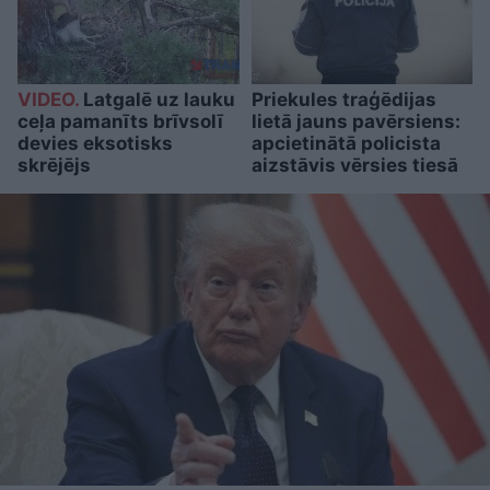
VIDEO.
Latgalē uz lauku
Priekules traģēdijas
ceļa pamanīts brīvsolī
lietā jauns pavērsiens:
devies eksotisks
apcietinātā policista
skrējējs
aizstāvis vērsies tiesā