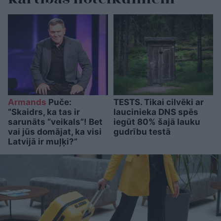
Armands
Puče:
TESTS. Tikai cilvēki ar
“Skaidrs, ka tas ir
laucinieka DNS spēs
sarunāts “veikals”! Bet
iegūt 80% šajā lauku
vai jūs domājat, ka visi
gudrību testā
Latvijā ir muļķi?”