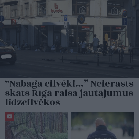
“Nabaga cilvēki…” Neierasts
skats Rīgā raisa jautājumus
līdzcilvēkos