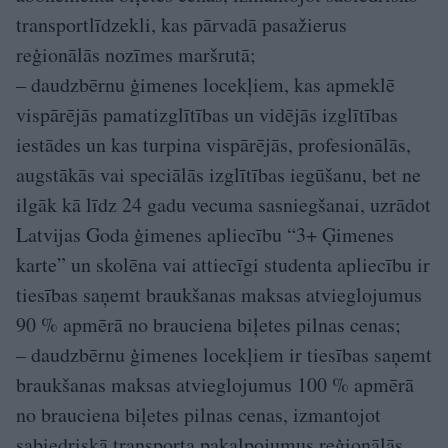
transportlīdzekli, kas pārvadā pasažierus
reģionālās nozīmes maršrutā;
– daudzbērnu ģimenes locekļiem, kas apmeklē
vispārējās pamatizglītības un vidējās izglītības
iestādes un kas turpina vispārējās, profesionālās,
augstākās vai speciālās izglītības iegūšanu, bet ne
ilgāk kā līdz 24 gadu vecuma sasniegšanai, uzrādot
Latvijas Goda ģimenes apliecību “3+ Ģimenes
karte” un skolēna vai attiecīgi studenta apliecību ir
tiesības saņemt braukšanas maksas atvieglojumus
90 % apmērā no brauciena biļetes pilnas cenas;
– daudzbērnu ģimenes locekļiem ir tiesības saņemt
braukšanas maksas atvieglojumus 100 % apmērā
no brauciena biļetes pilnas cenas, izmantojot
sabiedriskā transporta pakalpojumus reģionālās