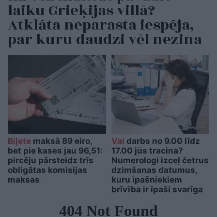
laiku Grieķijas villā?
Atklāta neparasta iespēja,
par kuru daudzi vēl nezina
Biļete
maksā 89 eiro,
Vai
darbs no 9.00 līdz
bet pie kases jau 96,51:
17.00 jūs tracina?
pircēju pārsteidz trīs
Numerologi izceļ četrus
obligātas komisijas
dzimšanas datumus,
maksas
kuru īpašniekiem
brīvība ir īpaši svarīga