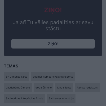
ZIŅO!
Ja arī Tu vēlies padalīties ar savu
stāstu
ZIŅO!
TĒMAS
3+ Ģimenes karte
atlaides sabiedriskajā transportā
daudzbērnu ģimene
goda ģimene
Linda Tunte
Raksta redaktors
Sabiedrības integrācijas fonds
Satiksmes ministrija