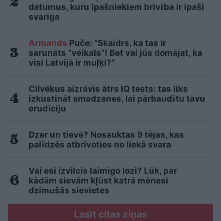
datumus, kuru īpašniekiem brīvība ir īpaši
svarīga
Armands
Puče: “Skaidrs, ka tas ir
sarunāts “veikals”! Bet vai jūs domājat, ka
visi Latvijā ir muļķi?”
Cilvēkus aizrāvis ātrs IQ tests: tas liks
izkustināt smadzenes, lai pārbaudītu tavu
erudīciju
Dzer un tievē? Nosauktas 9 tējas, kas
palīdzēs atbrīvoties no liekā svara
Vai esi izvilcis laimīgo lozi? Lūk, par
kādām sievām kļūst katrā mēnesī
dzimušās sievietes
Lasīt citas ziņas