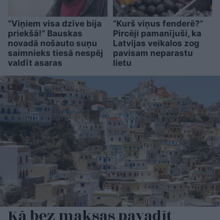
“Viņiem visa dzīve bija
“Kurš viņus fenderē?”
priekšā!” Bauskas
Pircēji pamanījuši, ka
novadā nošauto suņu
Latvijas veikalos zog
saimnieks tiesā nespēj
pavisam neparastu
valdīt asaras
lietu
Kā bez maksas pavadīt