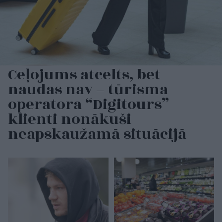
Ceļojums atcelts, bet
naudas nav – tūrisma
operatora “Digitours”
klienti nonākuši
neapskaužamā situācijā