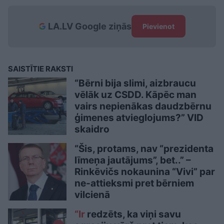
LA.LV Google ziņās
Pievienot
SAISTĪTIE RAKSTI
“Bērni bija slimi, aizbraucu
vēlāk uz CSDD. Kāpēc man
vairs nepienākas daudzbērnu
ģimenes atvieglojums?” VID
skaidro
“Šis, protams, nav “prezidenta
līmeņa jautājums”, bet..” –
Rinkēvičs nokaunina “Vivi” par
ne-attieksmi pret bērniem
vilcienā
“Ir
redzēts, ka viņi savu