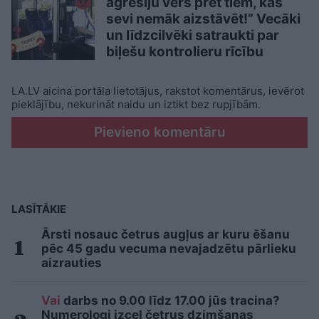
agresiju vērš pret tiem, kas
sevi nemāk aizstāvēt!” Vecāki
un līdzcilvēki satraukti par
biļešu kontrolieru rīcību
LA.LV aicina portāla lietotājus, rakstot komentārus, ievērot
pieklājību, nekurināt naidu un iztikt bez rupjībām.
Pievieno komentāru
LASĪTĀKIE
Ārsti nosauc četrus augļus ar kuru ēšanu
pēc 45 gadu vecuma nevajadzētu pārlieku
aizrauties
Vai
darbs no 9.00 līdz 17.00 jūs tracina?
Numerologi izceļ četrus dzimšanas