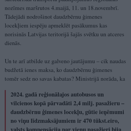
nozīmes maršrutos 4.maijā, 11. un 18.novembrī.
Tādejādi nodrošinot daudzbērnu ģimenes
locekļiem iespēju apmeklēt pasākumus kas
norisinās Latvijas teritorijā šajās svētku un atceres
dienās.
Un te arī atbilde uz galveno jautājumu – cik naudas
budžetā ienes maksa, ko daudzbērnu ģimenes
tomēr sedz no savas kabatas? Ministrijā norāda, ka
2024. gadā reģionālajos autobusos un
vilcienos kopā pārvadāti 2,4 milj. pasažieru –
daudzbērnu ģimenes locekļu, gūtie ieņēmumi
no viņu līdzmaksājumiem ir 470 tūkst.eiro,
valsts kompensācija par vienu pasažieri bija