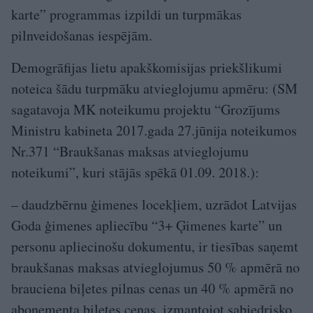
karte” programmas izpildi un turpmākas
pilnveidošanas iespējām.
Demogrāfijas lietu apakškomisijas priekšlikumi
noteica šādu turpmāku atvieglojumu apmēru: (SM
sagatavoja MK noteikumu projektu “Grozījums
Ministru kabineta 2017.gada 27.jūnija noteikumos
Nr.371 “Braukšanas maksas atvieglojumu
noteikumi”, kuri stājās spēkā 01.09. 2018.):
– daudzbērnu ģimenes locekļiem, uzrādot Latvijas
Goda ģimenes apliecību “3+ Ģimenes karte” un
personu apliecinošu dokumentu, ir tiesības saņemt
braukšanas maksas atvieglojumus 50 % apmērā no
brauciena biļetes pilnas cenas un 40 % apmērā no
abonementa biļetes cenas, izmantojot sabiedrisko