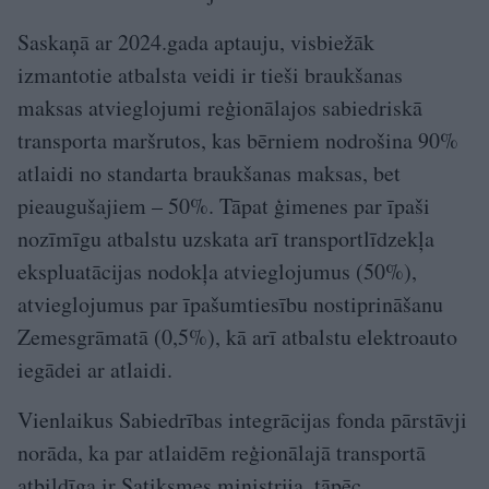
Saskaņā ar 2024.gada aptauju, visbiežāk
izmantotie atbalsta veidi ir tieši braukšanas
maksas atvieglojumi reģionālajos sabiedriskā
transporta maršrutos, kas bērniem nodrošina 90%
atlaidi no standarta braukšanas maksas, bet
pieaugušajiem – 50%. Tāpat ģimenes par īpaši
nozīmīgu atbalstu uzskata arī transportlīdzekļa
ekspluatācijas nodokļa atvieglojumus (50%),
atvieglojumus par īpašumtiesību nostiprināšanu
Zemesgrāmatā (0,5%), kā arī atbalstu elektroauto
iegādei ar atlaidi.
Vienlaikus Sabiedrības integrācijas fonda pārstāvji
norāda, ka par atlaidēm reģionālajā transportā
atbildīga ir Satiksmes ministrija, tāpēc