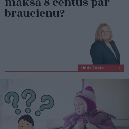
maksā 8 centus par
braucienu?
Linda Tunte