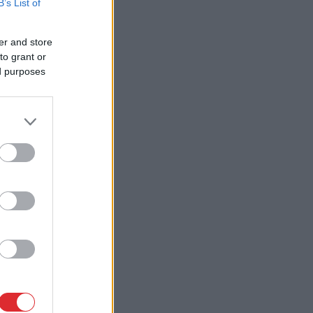
B’s List of
er and store
to grant or
ed purposes