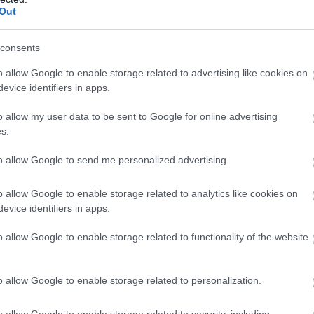
Out
Atcelt
Ziņot
consents
o allow Google to enable storage related to advertising like cookies on
unstes
muižā
Rūgts! Latvijā
evice identifiers in apps.
īvosies “Tūkstoš
slavenākais japānis
ienas nakts
Masaki mijis gredzenus
o allow my user data to be sent to Google for online advertising
aka”
ar mīļoto – kāzās
s.
izskanēja arī īpaši
to allow Google to send me personalized advertising.
skaista latviešu
dziesma
o allow Google to enable storage related to analytics like cookies on
evice identifiers in apps.
toņi civiliedzīvotāji, tostarp 6, 11 un 15 gadus
o allow Google to enable storage related to functionality of the website
ns trāpījis dzīvojamai mājai, ievainojot 85 gadus
ā pēc drona trieciena ievainots 36 gadus vecs
o allow Google to enable storage related to personalization.
ciena dzīvojamai mājai cietusi 88 gadus veca
o allow Google to enable storage related to security, including