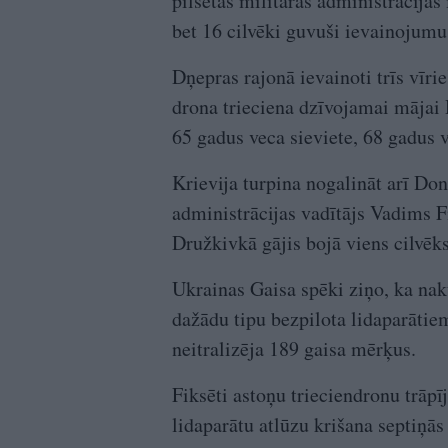
pilsētas militārās administrācijas
bet 16 cilvēki guvuši ievainojumus
Dņepras rajonā ievainoti trīs vīrieš
drona trieciena dzīvojamai mājai
65 gadus veca sieviete, 68 gadus v
Krievija turpina nogalināt arī Do
administrācijas vadītājs Vadims Fi
Družkivkā gājis bojā viens cilvēks
Ukrainas Gaisa spēki ziņo, ka nakt
dažādu tipu bezpilota lidaparātiem
neitralizēja 189 gaisa mērķus.
Fiksēti astoņu trieciendronu trāpī
lidaparātu atlūzu krišana septiņās 