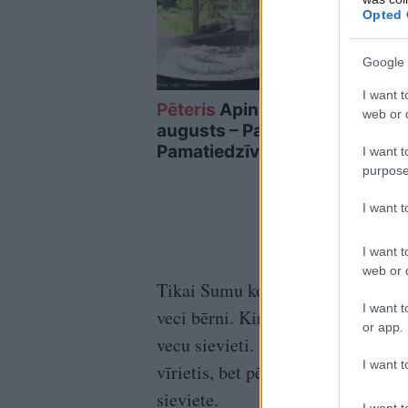
Opted 
Google 
I want t
Pēteris
Apinis: 9.
Abg
web or d
augusts – Pasaules
atdz
Pamatiedzīvotāju diena
un v
I want t
pas
purpose
I want 
I want t
web or d
Tikai Sumu kopienā vien cietuši as
I want t
veci bērni. Kirikovkas kopienā dro
or app.
vecu sievieti. Krasnopoles kopien
I want t
vīrietis, bet pēc aviobumbas trie
sieviete.
I want t