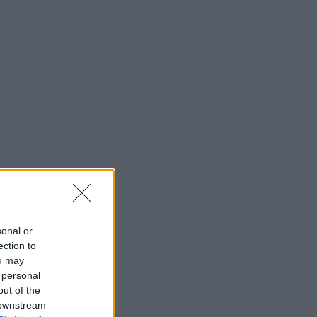
sonal or
ection to
ou may
 personal
out of the
 downstream