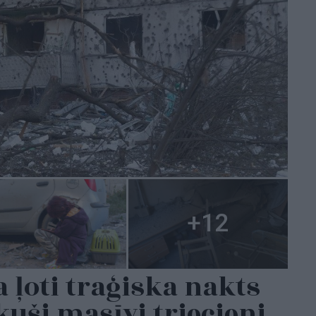
a ļoti traģiska nakts
kuši masīvi triecieni