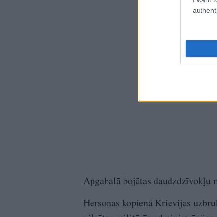
authenti
Apgabalā bojātas daudzdzīvokļu mā
Hersonas kopienā Krievijas uzbruk