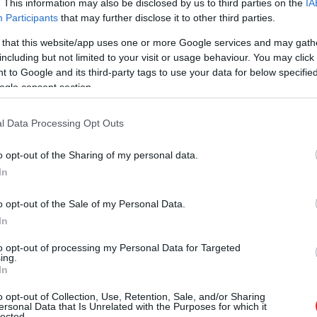
. This information may also be disclosed by us to third parties on the
IA
Participants
that may further disclose it to other third parties.
 that this website/app uses one or more Google services and may gath
including but not limited to your visit or usage behaviour. You may click 
 to Google and its third-party tags to use your data for below specifi
ogle consent section.
olicijas informāciju, Sumu apgabalā Krievijas
etām vairākos rajonos. Uzbrukumos gājis bojā
l Data Processing Opt Outs
nojumus. Cietušo vidū ir četri bērni.
o opt-out of the Sharing of my personal data.
In
utomašīnai — bojā gājis 72 gadus vecs vīrietis.
ts pēc bezpilota lidaparāta trieciena dzīvojamai
o opt-out of the Sale of my Personal Data.
evainojumus, kad drons trāpījis mikroautobusam.
In
to opt-out of processing my Personal Data for Targeted
ing.
In
o opt-out of Collection, Use, Retention, Sale, and/or Sharing
ersonal Data that Is Unrelated with the Purposes for which it
lected.