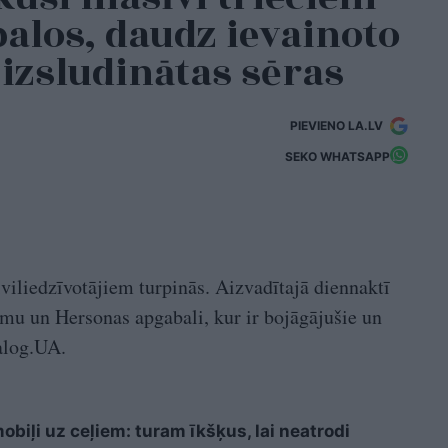
alos, daudz ievainoto
 izsludinātas sēras
PIEVIENO LA.LV
SEKO WHATSAPP
iviliedzīvotājiem turpinās. Aizvadītajā diennaktī
mu un Hersonas apgabali, kur ir bojāgājušie un
ialog.UA.
biļi uz ceļiem: turam īkšķus, lai neatrodi