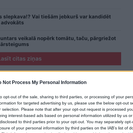
is slepkava!? Vai tiešām jebkurš var kandidēt
 advokāts
Guntars veikalā nopērk tomātu, taču, pārgriežot
pārsteigums
Lasīt citas ziņas
 Not Process My Personal Information
to opt-out of the sale, sharing to third parties, or processing of your per
formation for targeted advertising by us, please use the below opt-out s
r selection. Please note that after your opt-out request is processed y
eing interest-based ads based on personal information utilized by us or
disclosed to third parties prior to your opt-out. You may separately opt-
losure of your personal information by third parties on the IAB’s list of