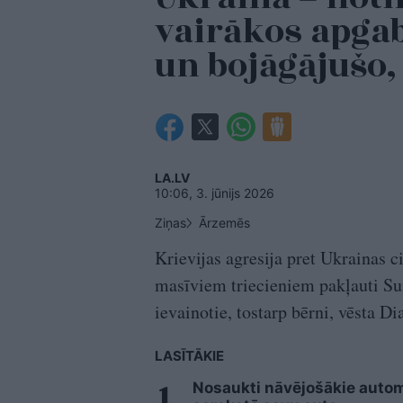
vairākos apgab
un bojāgājušo,
LA.LV
10:06, 3. jūnijs 2026
Ziņas
Ārzemēs
Krievijas agresija pret Ukrainas c
masīviem triecieniem pakļauti Su
ievainotie, tostarp bērni, vēsta D
LASĪTĀKIE
Nosaukti nāvējošākie automo