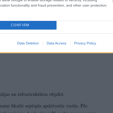
cation functionality and fraud prevention, and other user protection.
CONFIRM
Data Deletion
Data Access
Privacy Policy
jas un infrastruktūras objekti.
umi fiksēti septiņās apdzīvotās vietās. Pēc