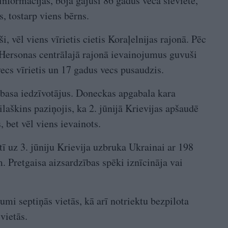
 informācijas, bojā gājusi 86 gadus veca sieviete,
, tostarp viens bērns.
i, vēl viens vīrietis cietis Koraļelnijas rajonā. Pēc
 Hersonas centrālajā rajonā ievainojumus guvuši
ecs vīrietis un 17 gadus vecs pusaudzis.
nbasa iedzīvotājus. Doneckas apgabala kara
laškins paziņojis, ka 2. jūnijā Krievijas apšaudē
, bet vēl viens ievainots.
ī uz 3. jūniju Krievija uzbruka Ukrainai ar 198
. Pretgaisa aizsardzības spēki iznīcināja vai
jumi septiņās vietās, kā arī notriektu bezpilota
vietās.