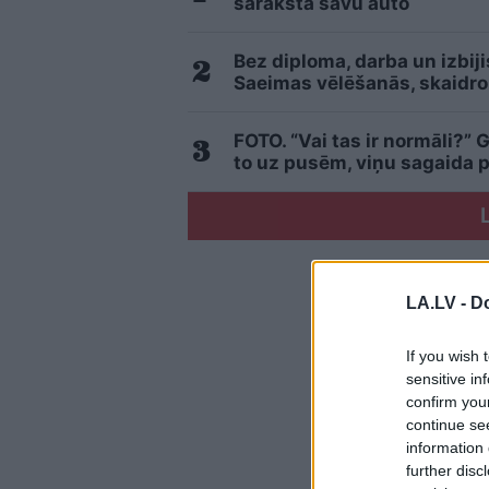
sarakstā savu auto
Bez diploma, darba un izbij
Saeimas vēlēšanās, skaidro
FOTO. “Vai tas ir normāli?” 
to uz pusēm, viņu sagaida 
LA.LV -
Do
If you wish 
sensitive in
confirm you
continue se
information 
further disc