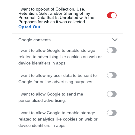
I want to opt-out of Collection, Use,
Retention, Sale, and/or Sharing of my
Personal Data that Is Unrelated with the
Purposes for which it was collected.
Zelenskis gatavs
Šo
kļūdu var pieļaut
Opted Out
“sarežģītām sarunām”
daudzi! Pēc “Maxima”
ar Putinu; Slaidiņš
apmeklējuma klients
Google consents
pasaka, kas visu varētu
brīdina citus
izšķirt
autovadītājus
I want to allow Google to enable storage
Atcelt
Ziņot
neuzkāpt uz tā paša
related to advertising like cookies on web or
grābekļa
device identifiers in apps.
I want to allow my user data to be sent to
Google for online advertising purposes.
I want to allow Google to send me
personalized advertising.
I want to allow Google to enable storage
related to analytics like cookies on web or
device identifiers in apps.