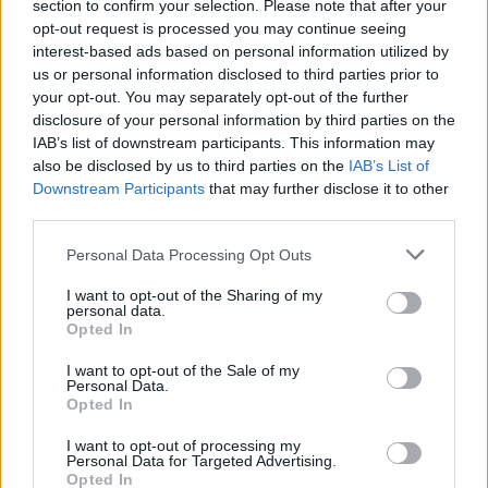
section to confirm your selection. Please note that after your
opt-out request is processed you may continue seeing
interest-based ads based on personal information utilized by
us or personal information disclosed to third parties prior to
your opt-out. You may separately opt-out of the further
disclosure of your personal information by third parties on the
IAB’s list of downstream participants. This information may
also be disclosed by us to third parties on the
IAB’s List of
Downstream Participants
that may further disclose it to other
Rūgts!
Latvijā slavenākais
third parties.
japānis Masaki mijis
Please note that this website/app uses one or more Google
Personal Data Processing Opt Outs
services and may gather and store information including but
gredzenus ar mīļoto –
not limited to your visit or usage behaviour. You may click to
I want to opt-out of the Sharing of my
kāzās izskanēja arī īpaši
personal data.
grant or deny consent to Google and its third-party tags to
Opted In
skaista latviešu dziesma
use your data for below specified purposes in below Google
consent section.
I want to opt-out of the Sale of my
Personal Data.
Opted In
I want to opt-out of processing my
Personal Data for Targeted Advertising.
Opted In