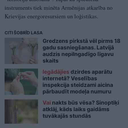
instruments tiek minēta Armēnijas atkarība no
Krievijas energoresursiem un loģistikas.
CITI ŠOBRĪD LASA
Gredzens pirkstā vēl pirms 18
gadu sasniegšanas. Latvijā
audzis nepilngadīgo līgavu
skaits
Iegādājies
dzirdes aparātu
internetā? Veselības
inspekcija steidzami aicina
pārbaudīt modeļa numuru
Vai
nakts būs vēsa? Sinoptiķi
atklāj, kāds laiks gaidāms
tuvākajās stundās