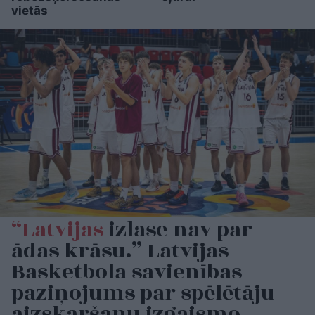
vietās
“Latvijas
izlase nav par
ādas krāsu.” Latvijas
Basketbola savienības
paziņojums par spēlētāju
aizskaršanu izgaismo