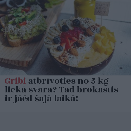
Gribi
atbrīvoties no 5 kg
liekā svara? Tad brokastis
ir jāēd šajā laikā!