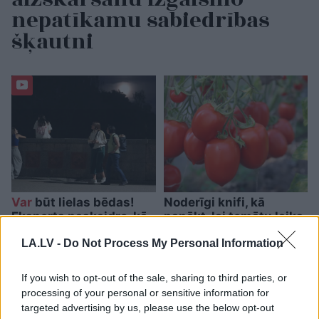
nepatīkamu sabiedrības
šķautni
Var
būt lielas bēdas!
Noderīgi knifi, kā
Eksperts paskaidro, kā
panākt, lai tomātu laiks
pilnmēness ietekmē
būtu iespējami ilgāks
LA.LV -
Do Not Process My Personal Information
cilvēkus
If you wish to opt-out of the sale, sharing to third parties, or
processing of your personal or sensitive information for
targeted advertising by us, please use the below opt-out