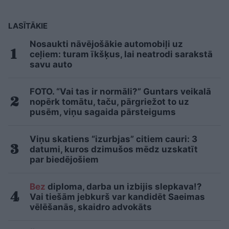
LASĪTĀKIE
Nosaukti nāvējošākie automobiļi uz
ceļiem: turam īkšķus, lai neatrodi sarakstā
savu auto
FOTO. “Vai tas ir normāli?” Guntars veikalā
nopērk tomātu, taču, pārgriežot to uz
pusēm, viņu sagaida pārsteigums
Viņu skatiens “izurbjas” citiem cauri: 3
datumi, kuros dzimušos mēdz uzskatīt
par biedējošiem
Bez
diploma, darba un izbijis slepkava!?
Vai tiešām jebkurš var kandidēt Saeimas
vēlēšanās, skaidro advokāts