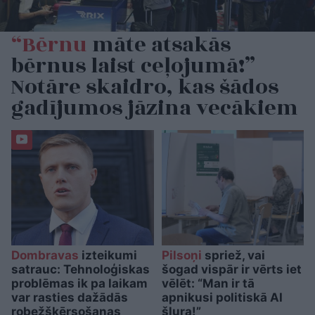
“Bērnu
māte atsakās
bērnus laist ceļojumā!”
Notāre skaidro, kas šādos
gadījumos jāzina vecākiem
Dombravas
izteikumi
Pilsoņi
spriež, vai
satrauc: Tehnoloģiskas
šogad vispār ir vērts iet
problēmas ik pa laikam
vēlēt: “Man ir tā
var rasties dažādās
apnikusi politiskā AI
robežšķērsošanas
šļura!”