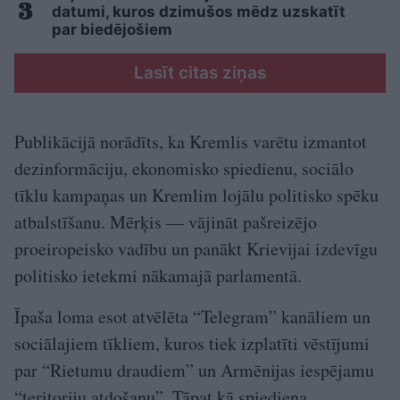
datumi, kuros dzimušos mēdz uzskatīt
par biedējošiem
Lasīt citas ziņas
Publikācijā norādīts, ka Kremlis varētu izmantot
dezinformāciju, ekonomisko spiedienu, sociālo
tīklu kampaņas un Kremlim lojālu politisko spēku
atbalstīšanu. Mērķis — vājināt pašreizējo
proeiropeisko vadību un panākt Krievijai izdevīgu
politisko ietekmi nākamajā parlamentā.
Īpaša loma esot atvēlēta “Telegram” kanāliem un
sociālajiem tīkliem, kuros tiek izplatīti vēstījumi
par “Rietumu draudiem” un Armēnijas iespējamu
“teritoriju atdošanu”. Tāpat kā spiediena