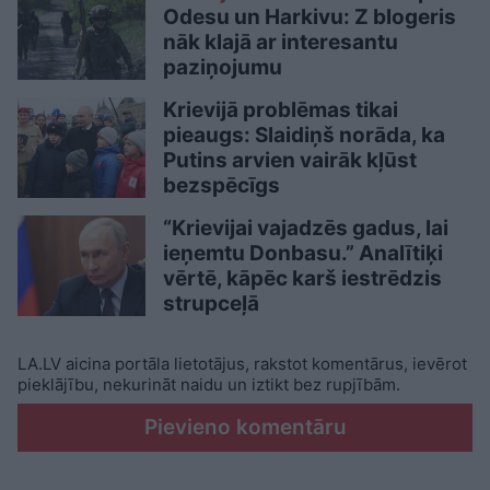
Odesu un Harkivu: Z blogeris
nāk klajā ar interesantu
paziņojumu
Krievijā problēmas tikai
pieaugs: Slaidiņš norāda, ka
Putins arvien vairāk kļūst
bezspēcīgs
“Krievijai vajadzēs gadus, lai
ieņemtu Donbasu.” Analītiķi
vērtē, kāpēc karš iestrēdzis
strupceļā
LA.LV aicina portāla lietotājus, rakstot komentārus, ievērot
pieklājību, nekurināt naidu un iztikt bez rupjībām.
Pievieno komentāru