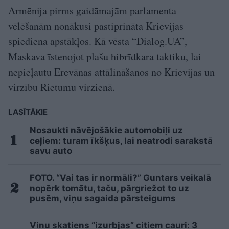
Armēnija pirms gaidāmajām parlamenta
vēlēšanām nonākusi pastiprināta Krievijas
spiediena apstākļos. Kā vēsta “Dialog.UA”,
Maskava īstenojot plašu hibrīdkara taktiku, lai
nepieļautu Erevānas attālināšanos no Krievijas un
virzību Rietumu virzienā.
LASĪTĀKIE
Nosaukti nāvējošākie automobiļi uz
ceļiem: turam īkšķus, lai neatrodi sarakstā
savu auto
FOTO. “Vai tas ir normāli?” Guntars veikalā
nopērk tomātu, taču, pārgriežot to uz
pusēm, viņu sagaida pārsteigums
Viņu skatiens “izurbjas” citiem cauri: 3