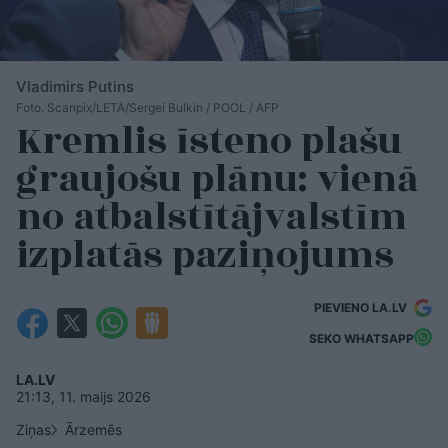
Vladimirs Putins
Foto. Scanpix/LETA/Sergei Bulkin / POOL / AFP
Kremlis īsteno plašu
graujošu plānu: vienā
no atbalstītājvalstīm
izplatās paziņojums
PIEVIENO LA.LV
SEKO WHATSAPP
LA.LV
21:13, 11. maijs 2026
Ziņas
Ārzemēs