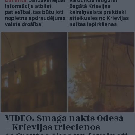
Dimanta:
Ja izskanējusī
Kā duncis mugurā!
informācija atbilst
Bagātā Krievijas
patiesībai, tas būtu ļoti
kaimiņvalsts praktiski
nopietns apdraudējums
atteikusies no Krievijas
valsts drošībai
naftas iepirkšanas
VIDEO. Smaga nakts Odesā
– Krievijas triecienos