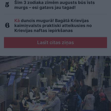
Šīm 3 zodiaka zīmēm augusts būs īsts
murgs – esi gatavs jau tagad!
Kā
duncis mugurā! Bagātā Krievijas
kaimiņvalsts praktiski atteikusies no
Krievijas naftas iepirkšanas
Lasīt citas ziņas