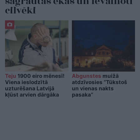
sagrautas ēkas un ievainoti
cilvēki
Teju
1900 eiro mēnesī!
Abgunstes
muižā
Viena ieslodzītā
atdzīvosies “Tūkstoš
uzturēšana Latvijā
un vienas nakts
kļūst arvien dārgāka
pasaka”