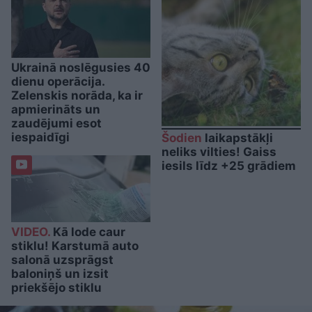
Ukrainā noslēgusies 40
dienu operācija.
Zelenskis norāda, ka ir
apmierināts un
zaudējumi esot
iespaidīgi
Šodien
laikapstākļi
neliks vilties! Gaiss
iesils līdz +25 grādiem
VIDEO.
Kā lode caur
stiklu! Karstumā auto
salonā uzsprāgst
baloniņš un izsit
priekšējo stiklu