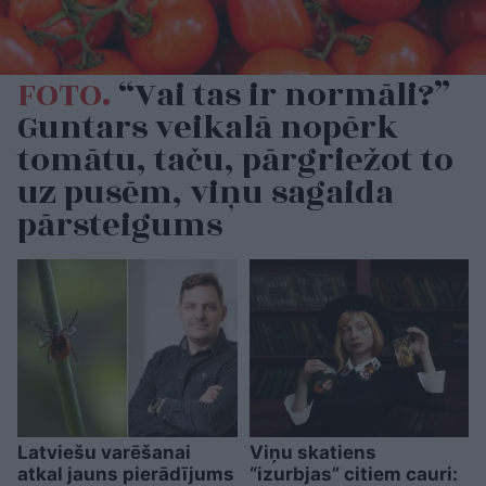
FOTO.
“Vai tas ir normāli?”
Guntars veikalā nopērk
tomātu, taču, pārgriežot to
uz pusēm, viņu sagaida
pārsteigums
Latviešu varēšanai
Viņu skatiens
atkal jauns pierādījums
“izurbjas” citiem cauri: