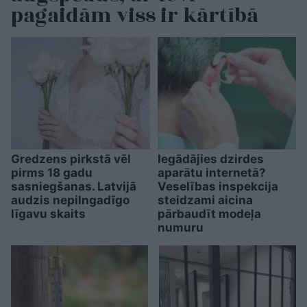
pagaidām viss ir kārtībā
Gredzens pirkstā vēl
Iegādājies dzirdes
pirms 18 gadu
aparātu internetā?
sasniegšanas. Latvijā
Veselības inspekcija
audzis nepilngadīgo
steidzami aicina
līgavu skaits
pārbaudīt modeļa
numuru