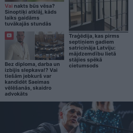
Vai
nakts būs vēsa?
Sinoptiķi atklāj, kāds
laiks gaidāms
tuvākajās stundās
Traģēdija, kas pirms
septiņiem gadiem
satricināja Latviju:
mājdzemdību lietā
stājies spēkā
Bez diploma, darba un
cietumsods
izbijis slepkava!? Vai
tiešām jebkurš var
kandidēt Saeimas
vēlēšanās, skaidro
advokāts