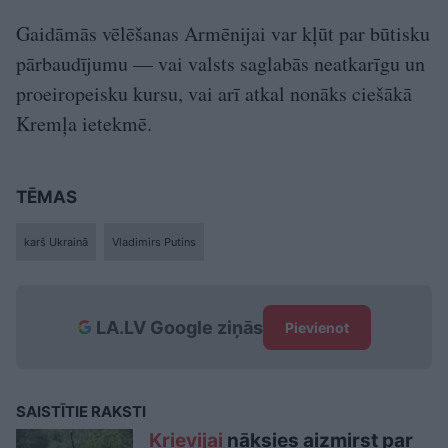
Gaidāmās vēlēšanas Armēnijai var kļūt par būtisku
pārbaudījumu — vai valsts saglabās neatkarīgu un
proeiropeisku kursu, vai arī atkal nonāks ciešākā
Kremļa ietekmē.
TĒMAS
karš Ukrainā
Vladimirs Putins
LA.LV Google ziņās
Pievienot
SAISTĪTIE RAKSTI
Krievijai
nāksies aizmirst par