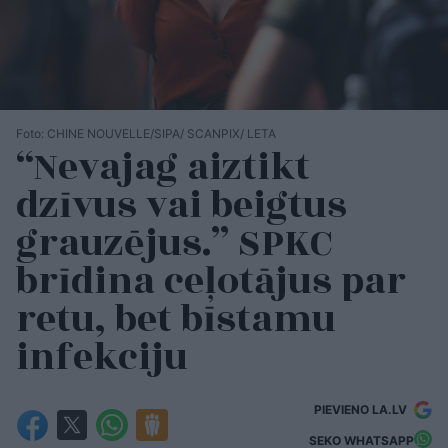
Foto: CHINE NOUVELLE/SIPA/ SCANPIX/ LETA
“Nevajag aiztikt
dzīvus vai beigtus
grauzējus.” SPKC
brīdina ceļotājus par
retu, bet bīstamu
infekciju
PIEVIENO LA.LV
SEKO WHATSAPP