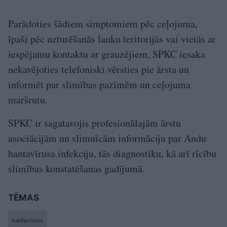
Parādoties šādiem simptomiem pēc ceļojuma,
īpaši pēc uzturēšanās lauku teritorijās vai vietās ar
iespējamu kontaktu ar grauzējiem, SPKC iesaka
nekavējoties telefoniski vērsties pie ārsta un
informēt par slimības pazīmēm un ceļojuma
maršrutu.
SPKC ir sagatavojis profesionālajām ārstu
asociācijām un slimnīcām informāciju par Andu
hantavīrusa infekciju, tās diagnostiku, kā arī rīcību
slimības konstatēšanas gadījumā.
TĒMAS
hantavīruss