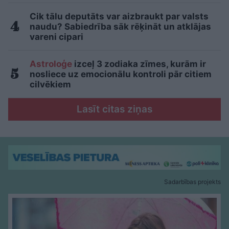
Cik tālu deputāts var aizbraukt par valsts
naudu? Sabiedrība sāk rēķināt un atklājas
vareni cipari
Astroloģe
izceļ 3 zodiaka zīmes, kurām ir
nosliece uz emocionālu kontroli pār citiem
cilvēkiem
Lasīt citas ziņas
Sadarbības projekts