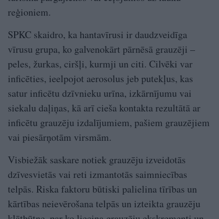
reģioniem.
SPKC skaidro, ka hantavīrusi ir daudzveidīga
vīrusu grupa, ko galvenokārt pārnēsā grauzēji –
peles, žurkas, ciršļi, kurmji un citi. Cilvēki var
inficēties, ieelpojot aerosolus jeb putekļus, kas
satur inficētu dzīvnieku urīna, izkārnījumu vai
siekalu daļiņas, kā arī cieša kontakta rezultātā ar
inficētu grauzēju izdalījumiem, pašiem grauzējiem
vai piesārņotām virsmām.
Visbiežāk saskare notiek grauzēju izveidotās
dzīvesvietās vai reti izmantotās saimniecības
telpās. Riska faktoru būtiski palielina tīrības un
kārtības neievērošana telpās un izteikta grauzēju
klātbūtne, par ko liecina grauzēju ekskrementi un