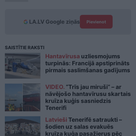
LA.LV Google ziņās
Pievienot
SAISTĪTIE RAKSTI
Hantavīrusa
uzliesmojums
turpinās: Francijā apstiprināts
pirmais saslimšanas gadījums
VIDEO.
“Trīs jau miruši” – ar
nāvējošo hantavīrusu skartais
kruīza kuģis sasniedzis
Tenerifi
Latvieši
Tenerifē satraukti –
šodien uz salas evakuēs
kruīza kuģa pasažierus pēc