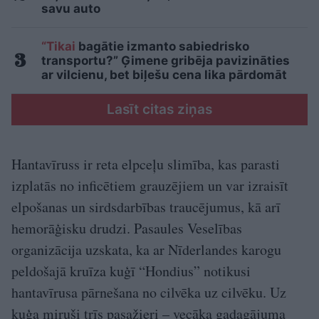
savu auto
“Tikai
bagātie izmanto sabiedrisko
transportu?” Ģimene gribēja pavizināties
ar vilcienu, bet biļešu cena lika pārdomāt
Lasīt citas ziņas
Hantavīruss ir reta elpceļu slimība, kas parasti
izplatās no inficētiem grauzējiem un var izraisīt
elpošanas un sirdsdarbības traucējumus, kā arī
hemorāģisku drudzi. Pasaules Veselības
organizācija uzskata, ka ar Nīderlandes karogu
peldošajā kruīza kuģī “Hondius” notikusi
hantavīrusa pārnešana no cilvēka uz cilvēku. Uz
kuģa miruši trīs pasažieri – vecāka gadagājuma