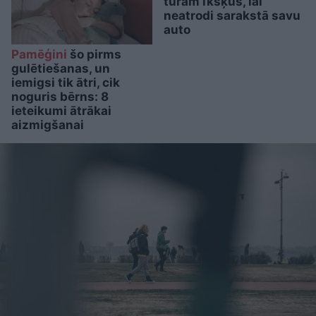
turam īkšķus, lai
neatrodi sarakstā savu
auto
Pamēģini
šo pirms
gulētiešanas, un
iemigsi tik ātri, cik
noguris bērns: 8
ieteikumi ātrākai
aizmigšanai