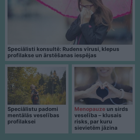
Speciālisti konsultē: Rudens vīrusi, klepus
profilakse un ārstēšanas iespējas
Speciālistu padomi
Menopauze
un sirds
mentālās veselības
veselība – klusais
profilaksei
risks, par kuru
sievietēm jāzina