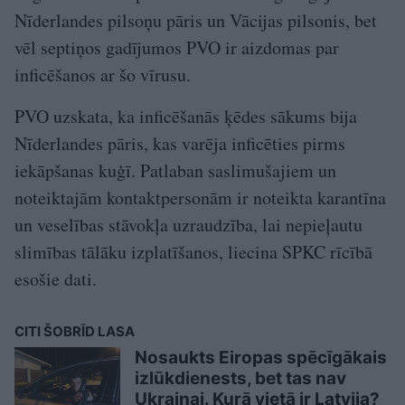
Nīderlandes pilsoņu pāris un Vācijas pilsonis, bet
vēl septiņos gadījumos PVO ir aizdomas par
inficēšanos ar šo vīrusu.
PVO uzskata, ka inficēšanās ķēdes sākums bija
Nīderlandes pāris, kas varēja inficēties pirms
iekāpšanas kuģī. Patlaban saslimušajiem un
noteiktajām kontaktpersonām ir noteikta karantīna
un veselības stāvokļa uzraudzība, lai nepieļautu
slimības tālāku izplatīšanos, liecina SPKC rīcībā
esošie dati.
CITI ŠOBRĪD LASA
Nosaukts Eiropas spēcīgākais
izlūkdienests, bet tas nav
Ukrainai. Kurā vietā ir Latvija?