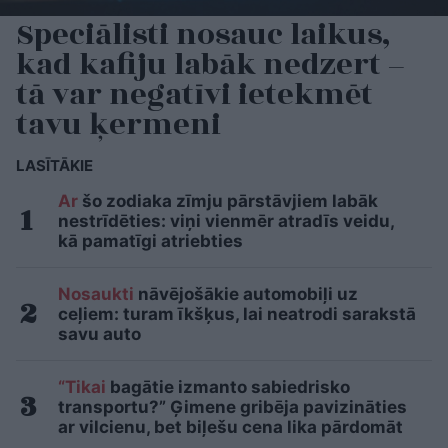
Speciālisti nosauc laikus,
kad kafiju labāk nedzert –
tā var negatīvi ietekmēt
tavu ķermeni
LASĪTĀKIE
Ar
šo zodiaka zīmju pārstāvjiem labāk
nestrīdēties: viņi vienmēr atradīs veidu,
kā pamatīgi atriebties
Nosaukti
nāvējošākie automobiļi uz
ceļiem: turam īkšķus, lai neatrodi sarakstā
savu auto
“Tikai
bagātie izmanto sabiedrisko
transportu?” Ģimene gribēja pavizināties
ar vilcienu, bet biļešu cena lika pārdomāt