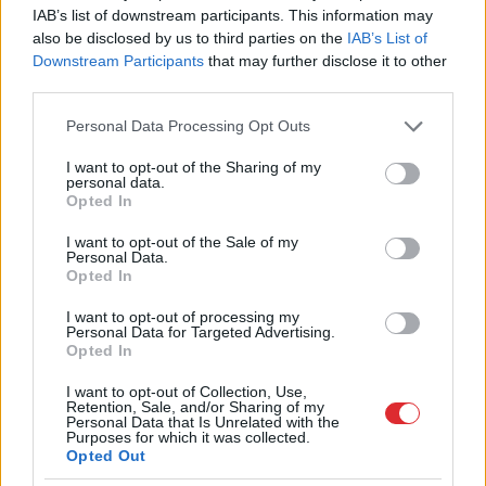
“Tikai
bagātie izmanto sabiedrisko
IAB’s list of downstream participants. This information may
transportu?” Ģimene gribēja pavizināties
also be disclosed by us to third parties on the
IAB’s List of
ar vilcienu, bet biļešu cena lika pārdomāt
Downstream Participants
that may further disclose it to other
third parties.
Cik tālu deputāts var aizbraukt par valsts
Please note that this website/app uses one or more Google
Personal Data Processing Opt Outs
naudu? Sabiedrība sāk rēķināt un atklājas
services and may gather and store information including but
vareni cipari
not limited to your visit or usage behaviour. You may click to
I want to opt-out of the Sharing of my
personal data.
grant or deny consent to Google and its third-party tags to
Opted In
Astroloģe izceļ 3 zodiaka zīmes, kurām ir
use your data for below specified purposes in below Google
nosliece uz emocionālu kontroli pār citiem
consent section.
I want to opt-out of the Sale of my
cilvēkiem
Personal Data.
Opted In
Masks
atsakās no vienošanās ar Zelenski;
I want to opt-out of processing my
Personal Data for Targeted Advertising.
atklājas, par ko viņiem ir nopietnas
Opted In
nesaskaņas
I want to opt-out of Collection, Use,
Lasīt citas ziņas
Retention, Sale, and/or Sharing of my
Personal Data that Is Unrelated with the
Purposes for which it was collected.
Opted Out