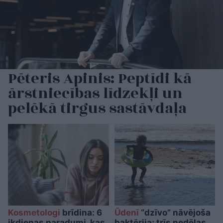
Pēteris Apinis: Peptīdi kā
ārstniecības līdzekļi un
pelēkā tirgus sastāvdaļa
Kosmetologi
brīdina: 6
Ūdenī
“dzīvo” nāvējoša
ikdienas paradumi, kas
baktērija; trīs nedēļas