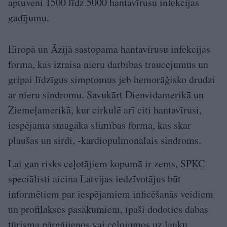
aptuveni 1500 līdz 5000 hantavīrusu infekcijas
gadījumu.
Eiropā un Āzijā sastopama hantavīrusu infekcijas
forma, kas izraisa nieru darbības traucējumus un
gripai līdzīgus simptomus jeb hemorāģisko drudzi
ar nieru sindromu. Savukārt Dienvidamerikā un
Ziemeļamerikā, kur cirkulē arī citi hantavīrusi,
iespējama smagāka slimības forma, kas skar
plaušas un sirdi, -kardiopulmonālais sindroms.
Lai gan risks ceļotājiem kopumā ir zems, SPKC
speciālisti aicina Latvijas iedzīvotājus būt
informētiem par iespējamiem inficēšanās veidiem
un profilakses pasākumiem, īpaši dodoties dabas
tūrisma pārgājienos vai ceļojumos uz lauku