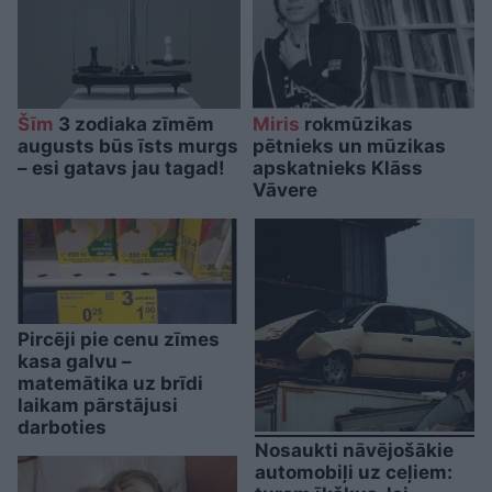
Šīm
3 zodiaka zīmēm
Miris
rokmūzikas
augusts būs īsts murgs
pētnieks un mūzikas
– esi gatavs jau tagad!
apskatnieks Klāss
Vāvere
Pircēji pie cenu zīmes
kasa galvu –
matemātika uz brīdi
laikam pārstājusi
darboties
Nosaukti nāvējošākie
automobiļi uz ceļiem: