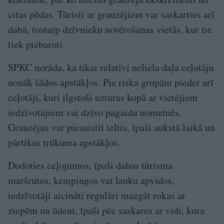
citas pēdas. Tūristi ar grauzējiem var saskarties arī
dabā, tostarp dzīvnieku novērošanas vietās, kur tie
tiek piebaroti.
SPKC norāda, ka tikai relatīvi neliela daļa ceļotāju
nonāk šādos apstākļos. Pie riska grupām pieder arī
ceļotāji, kuri ilgstoši uzturas kopā ar vietējiem
iedzīvotājiem vai dzīvo pagaidu nometnēs.
Grauzējus var piesaistīt teltis, īpaši aukstā laikā un
pārtikas trūkuma apstākļos.
Dodoties ceļojumos, īpaši dabas tūrisma
maršrutos, kempingos vai lauku apvidos,
iedzīvotāji aicināti regulāri mazgāt rokas ar
ziepēm un ūdeni, īpaši pēc saskares ar vidi, kura