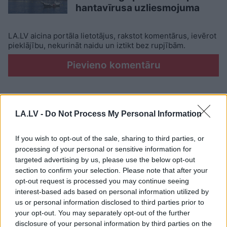
hantavīrusa uzliesmojuma
LA.LV aicina portāla lietotājus, rakstot komentārus, ievērot
pieklājību, nekurināt naidu un iztikt bez rupjībām.
Pievieno komentāru
LA.LV -
Do Not Process My Personal Information
LASĪTĀKIE
Ar šo zodiaka zīmju pārstāvjiem labāk
If you wish to opt-out of the sale, sharing to third parties, or
nestrīdēties: viņi vienmēr atradīs veidu,
processing of your personal or sensitive information for
kā pamatīgi atriebties
targeted advertising by us, please use the below opt-out
section to confirm your selection. Please note that after your
opt-out request is processed you may continue seeing
Nosaukti
nāvējošākie automobiļi uz
interest-based ads based on personal information utilized by
ceļiem: turam īkšķus, lai neatrodi sarakstā
us or personal information disclosed to third parties prior to
savu auto
your opt-out. You may separately opt-out of the further
disclosure of your personal information by third parties on the