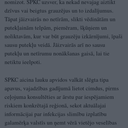
nomizot. SPKC uzsver, ka nekad nevajag aiztikt
dzīvus vai beigtus grauzējus un to izdalījumus.
Tāpat jāizvairās no netīrām, slikti vēdinātām un
putekļainām telpām, piemēram, šķūņiem un
noliktavām, kur var būt grauzēju izkārnījumi, īpaši
sausu putekļu veidā. Jāizvairās arī no sausu
putekļu un netīrumu nonākšanas gaisā, lai tie
netiktu ieelpoti.
SPKC aicina lauku apvidos valkāt slēgta tipa
apavus, vajadzības gadījumā lietot cimdus, pirms
ceļojuma konsultēties ar ārstu par iespējamiem
riskiem konkrētajā reģionā, sekot aktuālajai
informācijai par infekcijas slimību izplatību
galamērķa valstīs un ņemt vērā vietējo veselības