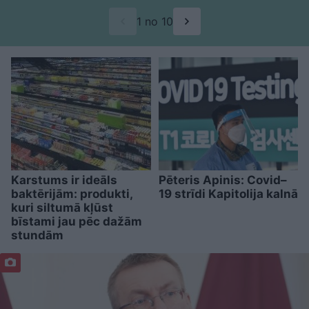
1 no 10
Karstums ir ideāls
Pēteris Apinis: Covid–
baktērijām: produkti,
19 strīdi Kapitolija kalnā
kuri siltumā kļūst
bīstami jau pēc dažām
stundām