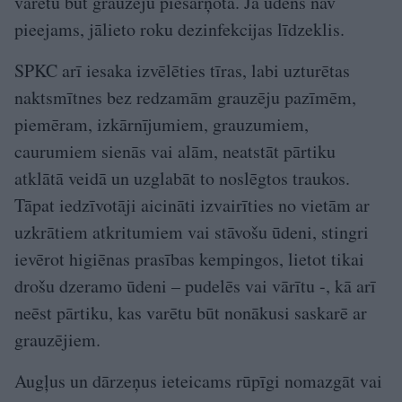
varētu būt grauzēju piesārņota. Ja ūdens nav
pieejams, jālieto roku dezinfekcijas līdzeklis.
SPKC arī iesaka izvēlēties tīras, labi uzturētas
naktsmītnes bez redzamām grauzēju pazīmēm,
piemēram, izkārnījumiem, grauzumiem,
caurumiem sienās vai alām, neatstāt pārtiku
atklātā veidā un uzglabāt to noslēgtos traukos.
Tāpat iedzīvotāji aicināti izvairīties no vietām ar
uzkrātiem atkritumiem vai stāvošu ūdeni, stingri
ievērot higiēnas prasības kempingos, lietot tikai
drošu dzeramo ūdeni – pudelēs vai vārītu -, kā arī
neēst pārtiku, kas varētu būt nonākusi saskarē ar
grauzējiem.
Augļus un dārzeņus ieteicams rūpīgi nomazgāt vai