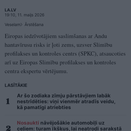
LA.LV
19:10, 11. maijs 2026
Veselam
Ārstēšana
Eiropas iedzīvotājiem saslimšanas ar Andu
hantavīrusu risks ir ļoti zems, uzsver Slimību
profilakses un kontroles centrs (SPKC), atsaucoties
arī uz Eiropas Slimību profilakses un kontroles
centra ekspertu vērtējumu.
LASĪTĀKIE
Ar šo zodiaka zīmju pārstāvjiem labāk
nestrīdēties: viņi vienmēr atradīs veidu,
kā pamatīgi atriebties
Nosaukti
nāvējošākie automobiļi uz
ceļiem: turam īkšķus, lai neatrodi sarakstā