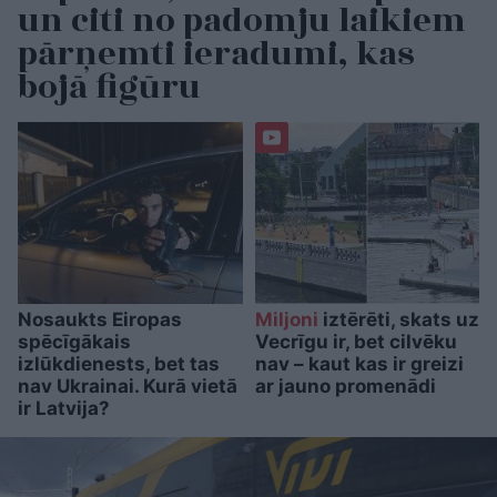
un citi no padomju laikiem
pārņemti ieradumi, kas
bojā figūru
Nosaukts Eiropas
Miljoni
iztērēti, skats uz
spēcīgākais
Vecrīgu ir, bet cilvēku
izlūkdienests, bet tas
nav – kaut kas ir greizi
nav Ukrainai. Kurā vietā
ar jauno promenādi
ir Latvija?