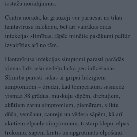
iestāžu norādījumus.
Centrā norāda, ka grauzēji var pārnēsāt ne tikai
hantavīrusu infekciju, bet arī vairākas citas
infekcijas slimības, tāpēc minētie pasākumi palīdz
izvairīties arī no tām.
Hantavīrusa infekcijas simptomi parasti parādās
vienas līdz sešu nedēļu laikā pēc inficēšanās.
Slimība parasti sākas ar gripai līdzīgiem
simptomiem – drudzi, kad temperatūra sasniedz
vismaz 38 grādus, muskuļu sāpēm, drebuļiem,
akūtiem zarnu simptomiem, piemēram, sliktu
dūšu, vemšanu, caureju un vēdera sāpēm, kā arī
akūtiem elpceļu simptomiem, tostarp klepu, elpas
trūkumu, sāpēm krūtīs un apgrūtinātu elpošanu.