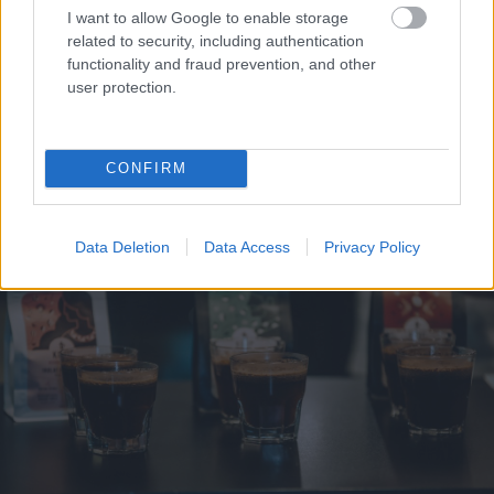
I want to allow Google to enable storage
related to security, including authentication
functionality and fraud prevention, and other
user protection.
Vienmēr
aukstas rokas
Pēteris
Apinis:
un kājas? 6 iespējamie
Pazemināts vitamīna
iemesli – viens no tiem
B12 līmenis,
ir ļoti izplatīts
novecošana un
CONFIRM
mitohondriji
Data Deletion
Data Access
Privacy Policy