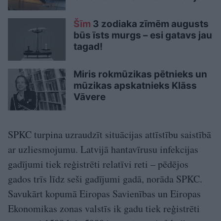
Šīm
3 zodiaka zīmēm augusts
būs īsts murgs – esi gatavs jau
tagad!
Miris rokmūzikas pētnieks un
mūzikas apskatnieks Klāss
Vāvere
SPKC turpina uzraudzīt situācijas attīstību saistībā
ar uzliesmojumu. Latvijā hantavīrusu infekcijas
gadījumi tiek reģistrēti relatīvi reti – pēdējos
gados trīs līdz seši gadījumi gadā, norāda SPKC.
Savukārt kopumā Eiropas Savienības un Eiropas
Ekonomikas zonas valstīs ik gadu tiek reģistrēti