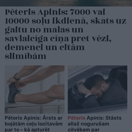
Pēteris Apinis: 7000 vai
10000 soļu ikdienā, skats uz
gaitu no malas un
savlaicīga cīņa pret vēzi,
demenci un citām
slimībām
Pēteris Apinis: Ārsts ar
Pēteris
Apinis: Stāsts
bojātām ceļu locītavām
allaž nogurušam
par to – kā apturēt
cilvēkam par