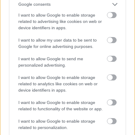
Google consents
I want to allow Google to enable storage
Atcelt
Ziņot
related to advertising like cookies on web or
device identifiers in apps.
I want to allow my user data to be sent to
Google for online advertising purposes.
I want to allow Google to send me
personalized advertising.
Veselības rādītāji, ko pēc 40
I want to allow Google to enable storage
gadu vecuma būtu vērts
related to analytics like cookies on web or
device identifiers in apps.
pārbaudīt vismaz reizi gadā
I want to allow Google to enable storage
related to functionality of the website or app.
I want to allow Google to enable storage
related to personalization.