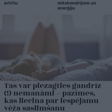
artrītu
mitohondrijiem un
enerģiju
Tas var piezagties gandrīz
(!) nemanāmi – pazīmes,
kas liecina par iespējamu
vēža saslimšanu