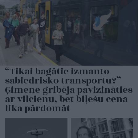
“Tikai bagātie izmanto
sabiedrisko transportu?”
Ģimene gribēja pavizināties
ar vilcienu, bet biļešu cena
lika pārdomāt