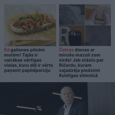
Ēd
gailenes pilnām
Četras
dienas ar
mutēm! Tajās ir
mirušu mazuli zem
vairākas vērtīgas
sirds! Jeb stāsts par
vielas, kuru dēļ ir vērts
Ričardu, kuram
paņemt papildporciju
vajadzēja piedzimt
Kuldīgas slimnīcā