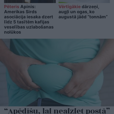
Pēteris
Apinis:
Vērtīgākie
dārzeņi,
Amerikas Sirds
augļi un ogas, ko
asociācija iesaka dzert
augustā jāēd “tonnām”
līdz 5 tasītēm kafijas
veselības uzlabošanas
nolūkos
“Apēdīšu, lai neaiziet postā”