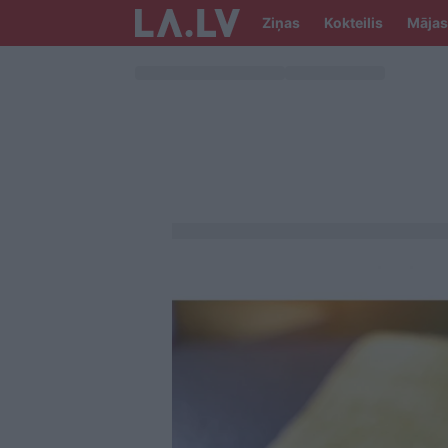
Ziņas
Kokteilis
Mājas