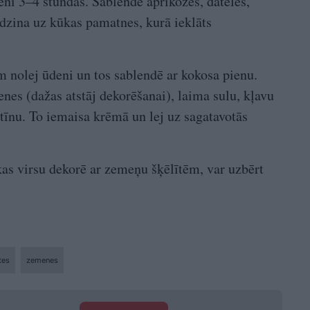
enī 3–4 stundas. Sablendē aprikozes, dateles,
dzina uz kūkas pamatnes, kurā ieklāts
m nolej ūdeni un tos sablendē ar kokosa pienu.
s (dažas atstāj deko­rēšanai), laima sulu, kļavu
atīnu. To iemaisa krēmā un lej uz sagatavotās
kas virsu dekorē ar zemeņu šķēlītēm, var uzbērt
tes
zemenes