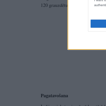
120 grauzdētu mandeļu
authenti
Pagatavošana