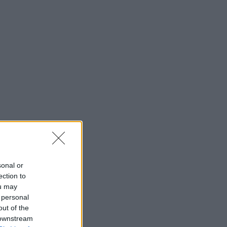
sonal or
ection to
ou may
 personal
out of the
 downstream