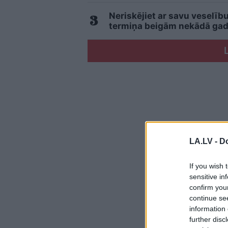
Neriskējiet ar savu veselīb
termiņa beigām nekādā gadī
LA.LV -
Do
If you wish 
sensitive in
confirm you
continue se
information 
further disc