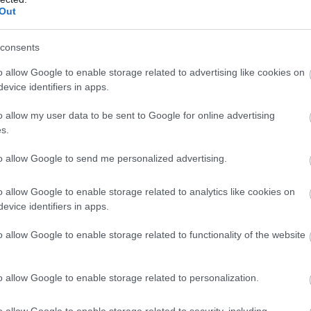
Out
Atcelt
Ziņot
consents
o allow Google to enable storage related to advertising like cookies on
evice identifiers in apps.
o allow my user data to be sent to Google for online advertising
s.
to allow Google to send me personalized advertising.
dienesti pēdējā
VIDEO. Ciemiņi no
ī novērš Krievijas
Transilvānijas?
o allow Google to enable storage related to analytics like cookies on
otu atentātu pret
Bēniņos uzstādīta
evice identifiers in apps.
u ražotāju Eiropā
kamera fiksē
neparastus
o allow Google to enable storage related to functionality of the website
apakšīrniekus
o allow Google to enable storage related to personalization.
o allow Google to enable storage related to security, including