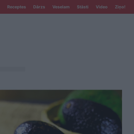
Receptes
Dārzs
Veselam
Stāsti
Video
Ziņo!