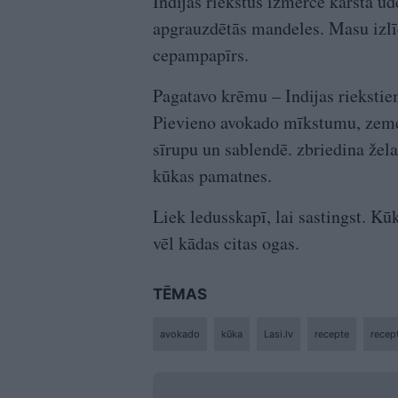
Indijas riekstus izmērcē karstā ūd
apgrauzdētās mandeles. Masu izlī
cepampapīrs.
Pagatavo krēmu – Indijas riekstie
Pievieno avokado mīkstumu, zemene
sīrupu un sablendē. zbriedina žel
kūkas pamatnes.
Liek ledusskapī, lai sastingst. Kū
vēl kādas citas ogas.
TĒMAS
avokado
kūka
Lasi.lv
recepte
recep