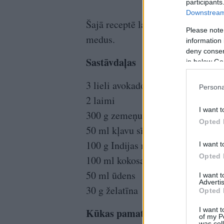
participants
Downstream 
Šajā receptē laikums var aizstāt ar
Please note
medus.
information 
deny consent
Sastāvdaļas
in below Go
3 lieli avokado
Persona
2 laimi
I want t
300 g zemeņu
Opted 
50 ml kļavu sīrupa
100 g Indijas riekstu
I want t
Opted 
100 ml kokosa piena
50 ml ūdens
I want 
Advertis
30 g želatīna
Opted 
I want t
Kūkas pamatnei:
of my P
was col