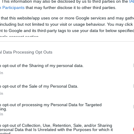
. This information may also be disclosed by us to third parties on the
IA
Participants
that may further disclose it to other third parties.
 citroniem, bet kļavu sīrupa vietā derēs arī
 that this website/app uses one or more Google services and may gath
including but not limited to your visit or usage behaviour. You may click 
 to Google and its third-party tags to use your data for below specifi
ogle consent section.
l Data Processing Opt Outs
o opt-out of the Sharing of my personal data.
In
o opt-out of the Sale of my Personal Data.
In
to opt-out of processing my Personal Data for Targeted
ing.
In
o opt-out of Collection, Use, Retention, Sale, and/or Sharing
ersonal Data that Is Unrelated with the Purposes for which it
lected.