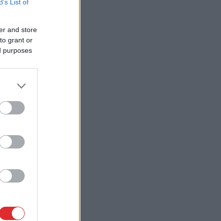
B’s List of
er and store
to grant or
ed purposes