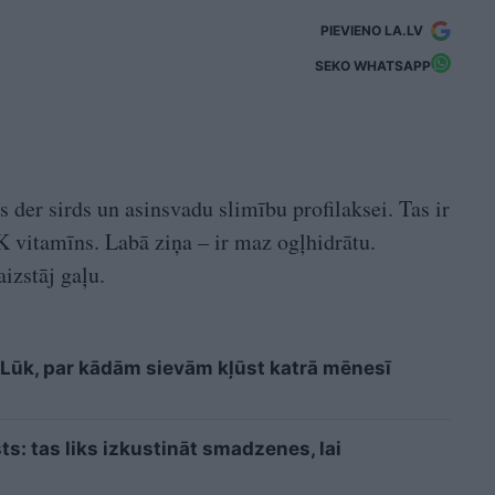
PIEVIENO LA.LV
SEKO WHATSAPP
s der sirds un asinsvadu slimību profilaksei. Tas ir
, K vitamīns. Labā ziņa – ir maz ogļhidrātu.
izstāj gaļu.
i? Lūk, par kādām sievām kļūst katrā mēnesī
sts: tas liks izkustināt smadzenes, lai