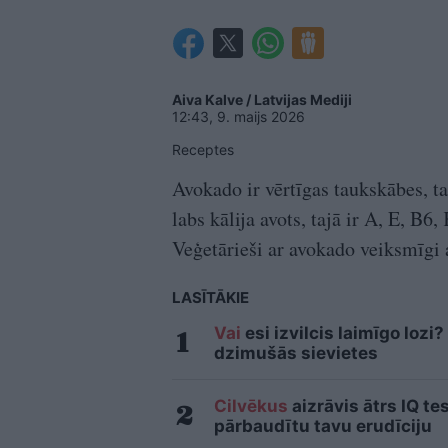
Aiva Kalve / Latvijas Mediji
12:43, 9. maijs 2026
Receptes
Avokado ir vērtīgas taukskābes, ta
labs kālija avots, tajā ir A, E, B6
Veģetārieši ar avokado veiksmīgi a
LASĪTĀKIE
Vai
esi izvilcis laimīgo loz
dzimušās sievietes
Cilvēkus
aizrāvis ātrs IQ te
pārbaudītu tavu erudīciju