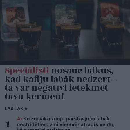
Speciālisti
nosauc laikus,
kad kafiju labāk nedzert –
tā var negatīvi ietekmēt
tavu ķermeni
LASĪTĀKIE
Ar
šo zodiaka zīmju pārstāvjiem labāk
nestrīdēties: viņi vienmēr atradīs veidu,