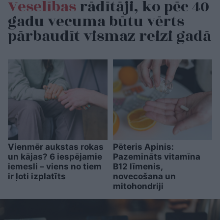
Veselības
rādītāji, ko pēc 40
gadu vecuma būtu vērts
pārbaudīt vismaz reizi gadā
Vienmēr aukstas rokas
Pēteris Apinis:
un kājas? 6 iespējamie
Pazemināts vitamīna
iemesli – viens no tiem
B12 līmenis,
ir ļoti izplatīts
novecošana un
mitohondriji