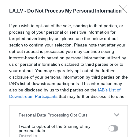
LA.LV -
Do Not Process My Personal Information
If you wish to opt-out of the sale, sharing to third parties, or
Sadarbības projekts
processing of your personal or sensitive information for
targeted advertising by us, please use the below opt-out
section to confirm your selection. Please note that after your
opt-out request is processed you may continue seeing
interest-based ads based on personal information utilized by
us or personal information disclosed to third parties prior to
your opt-out. You may separately opt-out of the further
disclosure of your personal information by third parties on the
IAB’s list of downstream participants. This information may
also be disclosed by us to third parties on the
IAB’s List of
Downstream Participants
that may further disclose it to other
third parties.
Speciālisti konsultē: Rudens vīrusi, klepus
profilakse un ārstēšanas iespējas
Please note that this website/app uses one or more Google
Personal Data Processing Opt Outs
services and may gather and store information including but
not limited to your visit or usage behaviour. You may click to
I want to opt-out of the Sharing of my
personal data.
grant or deny consent to Google and its third-party tags to
Opted In