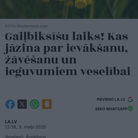
FOTO: Shutterstock.com
Gaiļbiksīšu laiks! Kas
jāzina par ievākšanu,
žāvēšanu un
ieguvumiem veselībai
PIEVIENO LA.LV
SEKO WHATSAPP
LA.LV
12:38, 9. maijs 2026
Veselam
Ārstēšana