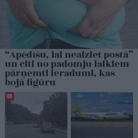
“Apēdīšu, lai neaiziet postā”
un citi no padomju laikiem
pārņemti ieradumi, kas
bojā figūru