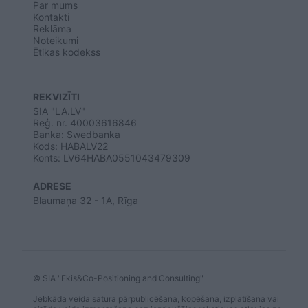
Par mums
Kontakti
Reklāma
Noteikumi
Ētikas kodekss
REKVIZĪTI
SIA "LA.LV"
Reģ. nr. 40003616846
Banka: Swedbanka
Kods: HABALV22
Konts: LV64HABA0551043479309
ADRESE
Blaumaņa 32 - 1A, Rīga
© SIA "Ekis&Co-Positioning and Consulting"
Jebkāda veida satura pārpublicēšana, kopēšana, izplatīšana vai