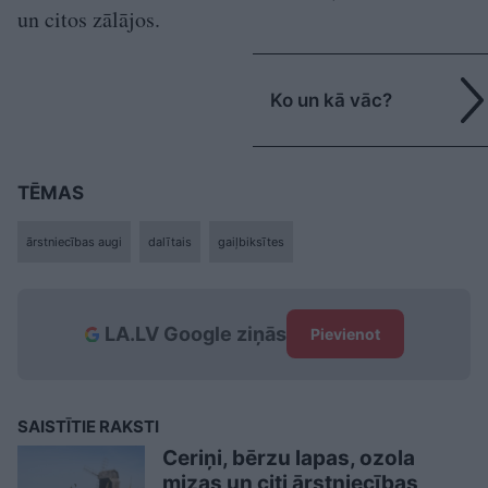
un citos zālājos.
Ko un kā vāc?
TĒMAS
ārstniecības augi
dalītais
gaiļbiksītes
LA.LV Google ziņās
Pievienot
SAISTĪTIE RAKSTI
Ceriņi, bērzu lapas, ozola
mizas un citi ārstniecības