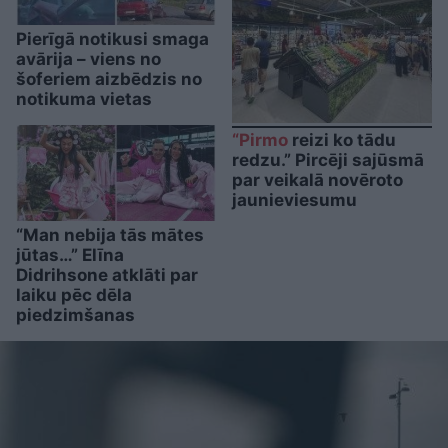
Pierīgā notikusi smaga
avārija – viens no
šoferiem aizbēdzis no
notikuma vietas
“Pirmo
reizi ko tādu
redzu.” Pircēji sajūsmā
par veikalā novēroto
jaunieviesumu
“Man nebija tās mātes
jūtas…” Elīna
Didrihsone atklāti par
laiku pēc dēla
piedzimšanas