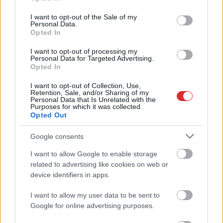
use your data for below specified purposes in below Google
consent section.
I want to opt-out of the Sale of my
Personal Data.
Opted In
Speciālistu padomi
Menopauze
un sirds
I want to opt-out of processing my
mentālās veselības
veselība – klusais
Personal Data for Targeted Advertising.
profilaksei
risks, par kuru
Opted In
sievietēm jāzina
I want to opt-out of Collection, Use,
Retention, Sale, and/or Sharing of my
Personal Data that Is Unrelated with the
Purposes for which it was collected.
1 no 10
Opted Out
Google consents
I want to allow Google to enable storage
Atcelt
Ziņot
related to advertising like cookies on web or
device identifiers in apps.
I want to allow my user data to be sent to
Google for online advertising purposes.