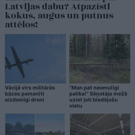
Latvijas dabu? Atpazīsti
kokus, augus un putnus
attēlos!
Vācijā virs militārās
“Man pat neomulīgi
bāzes pamanīti
palika!” Sēņotāja mežā
aizdomīgi droni
uziet ļoti biedējošu
vietu