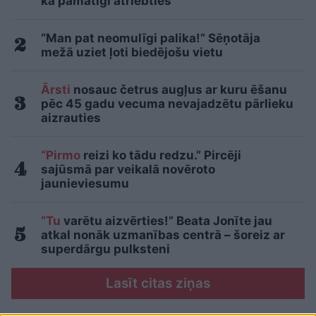
kā pamatīgi atriebties
“Man pat neomulīgi palika!” Sēņotāja
mežā uziet ļoti biedējošu vietu
Ārsti
nosauc četrus augļus ar kuru ēšanu
pēc 45 gadu vecuma nevajadzētu pārlieku
aizrauties
“Pirmo
reizi ko tādu redzu.” Pircēji
sajūsmā par veikalā novēroto
jaunieviesumu
“Tu
varētu aizvērties!” Beata Jonīte jau
atkal nonāk uzmanības centrā – šoreiz ar
superdārgu pulksteni
Lasīt citas ziņas