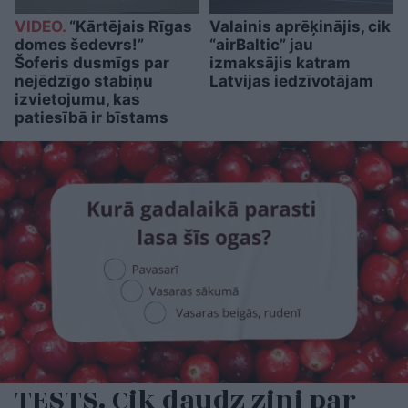
VIDEO.
“Kārtējais Rīgas
Valainis aprēķinājis, cik
domes šedevrs!”
“airBaltic” jau
Šoferis dusmīgs par
izmaksājis katram
nejēdzīgo stabiņu
Latvijas iedzīvotājam
izvietojumu, kas
patiesībā ir bīstams
TESTS. Cik daudz zini par