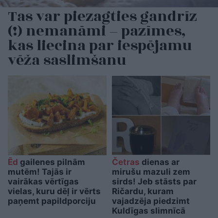
Tas var piezagties gandrīz
(!) nemanāmi – pazīmes,
kas liecina par iespējamu
vēža saslimšanu
Ēd
gailenes pilnām
Četras
dienas ar
mutēm! Tajās ir
mirušu mazuli zem
vairākas vērtīgas
sirds! Jeb stāsts par
vielas, kuru dēļ ir vērts
Ričardu, kuram
paņemt papildporciju
vajadzēja piedzimt
Kuldīgas slimnīcā