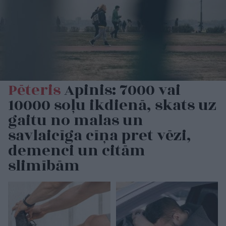
Pēteris
Apinis: 7000 vai
10000 soļu ikdienā, skats uz
gaitu no malas un
savlaicīga cīņa pret vēzi,
demenci un citām
slimībām