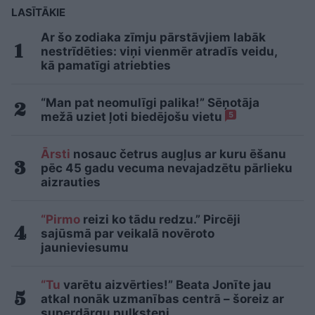
LASĪTĀKIE
Ar šo zodiaka zīmju pārstāvjiem labāk
nestrīdēties: viņi vienmēr atradīs veidu,
kā pamatīgi atriebties
“Man pat neomulīgi palika!” Sēņotāja
mežā uziet ļoti biedējošu vietu
5
Ārsti
nosauc četrus augļus ar kuru ēšanu
pēc 45 gadu vecuma nevajadzētu pārlieku
aizrauties
“Pirmo
reizi ko tādu redzu.” Pircēji
sajūsmā par veikalā novēroto
jaunieviesumu
“Tu
varētu aizvērties!” Beata Jonīte jau
atkal nonāk uzmanības centrā – šoreiz ar
superdārgu pulksteni