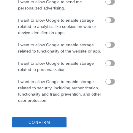
Karstums ir ideāls
Pēteris Apinis: Covid–
I want to allow Google to send me
baktērijām: produkti,
19 strīdi Kapitolija kalnā
personalized advertising.
kuri siltumā kļūst
bīstami jau pēc dažām
I want to allow Google to enable storage
stundām
related to analytics like cookies on web or
device identifiers in apps.
I want to allow Google to enable storage
related to functionality of the website or app.
I want to allow Google to enable storage
related to personalization.
I want to allow Google to enable storage
related to security, including authentication
functionality and fraud prevention, and other
user protection.
Rinkēvičs pieprasa
steidzami rast naudu vēža
CONFIRM