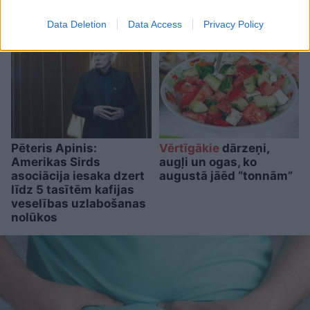
un diabēta pacientiem
Data Deletion
Data Access
Privacy Policy
Pēteris Apinis:
Vērtīgākie
dārzeņi,
Amerikas Sirds
augļi un ogas, ko
asociācija iesaka dzert
augustā jāēd “tonnām”
līdz 5 tasītēm kafijas
veselības uzlabošanas
nolūkos