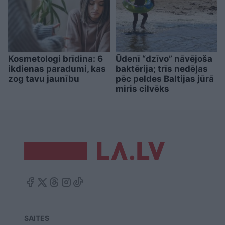
Kosmetologi brīdina: 6
Ūdenī “dzīvo” nāvējoša
ikdienas paradumi, kas
baktērija; trīs nedēļas
zog tavu jaunību
pēc peldes Baltijas jūrā
miris cilvēks
SAITES