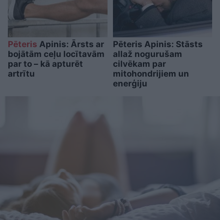
Pēteris
Apinis: Ārsts ar
Pēteris Apinis: Stāsts
bojātām ceļu locītavām
allaž nogurušam
par to – kā apturēt
cilvēkam par
artrītu
mitohondrijiem un
enerģiju