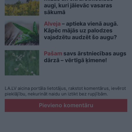
augi, kuri jāievāc vasaras
sākumā
Alveja
– aptieka vienā augā.
Kāpēc mājās uz palodzes
vajadzētu audzēt šo augu?
Pašam
savs ārstniecības augs
dārzā – vērtīgā ķimene!
LA.LV aicina portāla lietotājus, rakstot komentārus, ievērot
pieklājību, nekurināt naidu un iztikt bez rupjībām.
Pievieno komentāru