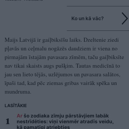
Ko un kā vāc?
Maijs Latvijā ir gaiļbiksīšu laiks. Dzeltenie ziedi
pļavās un ceļmalu nogāzēs daudziem ir viena no
pirmajām īstajām pavasara zīmēm, taču gaiļbiksīte
nav tikai skaists augs pušķim. Tautas medicīnā to
jau sen lieto tējās, uzlējumos un pavasara salātos,
īpaši tad, kad pēc ziemas gribas vairāk spēka un
mundruma.
LASĪTĀKIE
Ar
šo zodiaka zīmju pārstāvjiem labāk
nestrīdēties: viņi vienmēr atradīs veidu,
kā pamatīgi atriebties