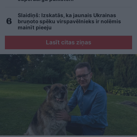
Slaidiņš: Izskatās, ka jaunais Ukrainas
bruņoto spēku virspavēlnieks ir nolēmis
mainīt pieeju
Lasīt citas ziņas