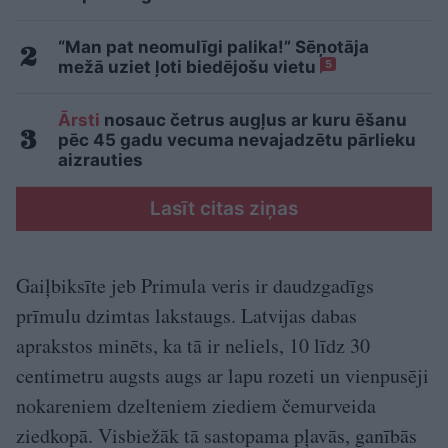
“Man pat neomulīgi palika!” Sēņotāja
mežā uziet ļoti biedējošu vietu
5
Ārsti
nosauc četrus augļus ar kuru ēšanu
pēc 45 gadu vecuma nevajadzētu pārlieku
aizrauties
Lasīt citas ziņas
Gaiļbiksīte jeb Primula veris ir daudzgadīgs
prīmulu dzimtas lakstaugs. Latvijas dabas
aprakstos minēts, ka tā ir neliels, 10 līdz 30
centimetru augsts augs ar lapu rozeti un vienpusēji
nokareniem dzelteniem ziediem čemurveida
ziedkopā. Visbiežāk tā sastopama pļavās, ganībās