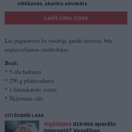
vēlēšanās, skaidro advokāts
Lasīt citas ziņas
Lai pagatavotu šo vasarīgi gardo desertu, būs
nepieciešamas sastāvdaļas:
Bezē:
* 5 olu baltumi
* 250 g pūdercukura
* 1 ēdamkarote cietes
* Šķipsniņa sāls
CITI ŠOBRĪD LASA
Iegādājies
dzirdes aparātu
internetā? Veselības