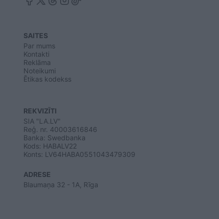
SAITES
Par mums
Kontakti
Reklāma
Noteikumi
Ētikas kodekss
REKVIZĪTI
SIA "LA.LV"
Reģ. nr. 40003616846
Banka: Swedbanka
Kods: HABALV22
Konts: LV64HABA0551043479309
ADRESE
Blaumaņa 32 - 1A, Rīga