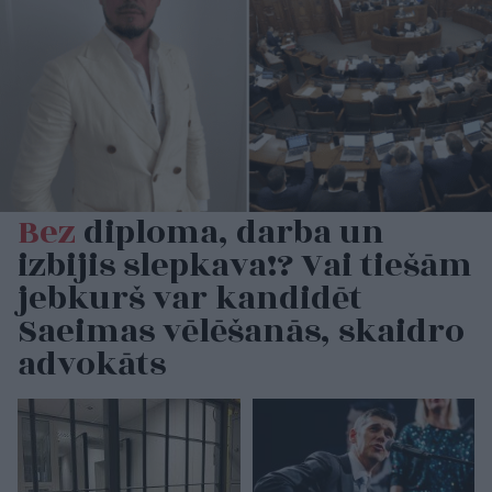
Bez
diploma, darba un
izbijis slepkava!? Vai tiešām
jebkurš var kandidēt
Saeimas vēlēšanās, skaidro
advokāts