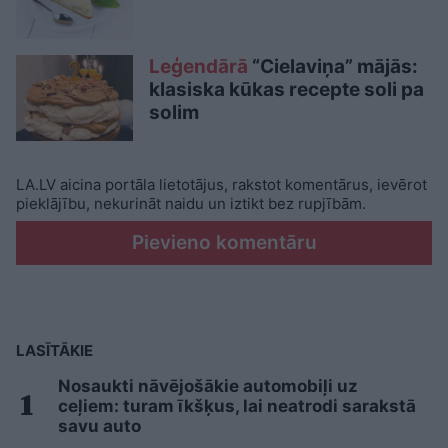
Leģendārā
“Cielaviņa” mājās:
klasiska kūkas recepte soli pa
solim
LA.LV aicina portāla lietotājus, rakstot komentārus, ievērot
pieklājību, nekurināt naidu un iztikt bez rupjībām.
Pievieno komentāru
LASĪTĀKIE
Nosaukti nāvējošākie automobiļi uz
ceļiem: turam īkšķus, lai neatrodi sarakstā
savu auto