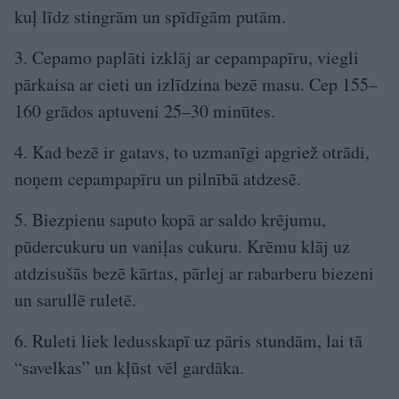
kuļ līdz stingrām un spīdīgām putām.
3. Cepamo paplāti izklāj ar cepampapīru, viegli
pārkaisa ar cieti un izlīdzina bezē masu. Cep 155–
160 grādos aptuveni 25–30 minūtes.
4. Kad bezē ir gatavs, to uzmanīgi apgriež otrādi,
noņem cepampapīru un pilnībā atdzesē.
5. Biezpienu saputo kopā ar saldo krējumu,
pūdercukuru un vaniļas cukuru. Krēmu klāj uz
atdzisušās bezē kārtas, pārlej ar rabarberu biezeni
un sarullē ruletē.
6. Ruleti liek ledusskapī uz pāris stundām, lai tā
“savelkas” un kļūst vēl gardāka.