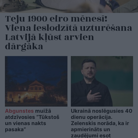
Teju 1900 eiro mēnesī!
Viena ieslodzītā uzturēšana
Latvijā kļūst arvien
dārgāka
Abgunstes
muižā
Ukrainā noslēgusies 40
atdzīvosies “Tūkstoš
dienu operācija.
un vienas nakts
Zelenskis norāda, ka ir
pasaka”
apmierināts un
zaudējumi esot