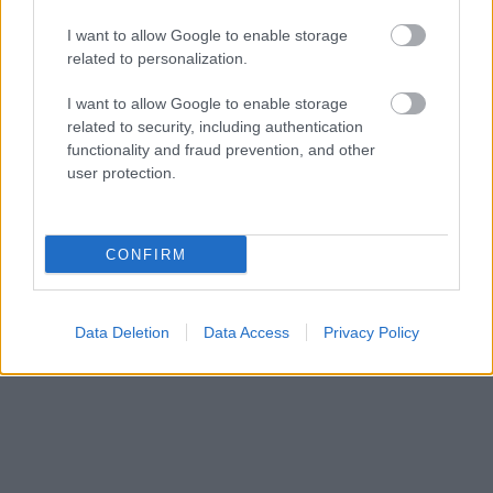
aparātu internetā?
atkal jauns pierādījums
Veselības inspekcija
– mūsu pētnieks
I want to allow Google to enable storage
steidzami aicina
izstrādājis vakcīnu pret
related to personalization.
pārbaudīt modeļa
Laimas slimību
numuru
I want to allow Google to enable storage
related to security, including authentication
functionality and fraud prevention, and other
user protection.
CONFIRM
Data Deletion
Data Access
Privacy Policy