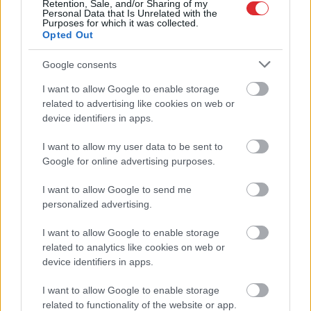
Retention, Sale, and/or Sharing of my
Personal Data that Is Unrelated with the
Purposes for which it was collected.
Opted Out
Google consents
FOTO. “Vai tas ir normāli?”
Guntars veikalā nopērk
I want to allow Google to enable storage
Atcelt
Ziņot
related to advertising like cookies on web or
tomātu, taču, pārgriežot to
device identifiers in apps.
uz pusēm, viņu sagaida
I want to allow my user data to be sent to
pārsteigums
Google for online advertising purposes.
I want to allow Google to send me
personalized advertising.
I want to allow Google to enable storage
related to analytics like cookies on web or
device identifiers in apps.
I want to allow Google to enable storage
Iegādājies
dzirdes
Latviešu varēšanai
related to functionality of the website or app.