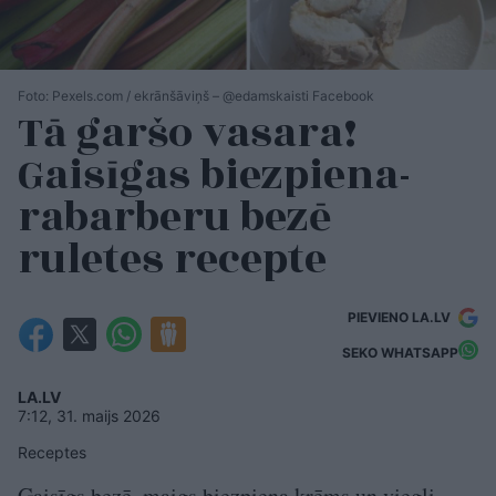
Foto: Pexels.com / ekrānšāviņš – @edamskaisti Facebook
Tā garšo vasara!
Gaisīgas biezpiena-
rabarberu bezē
ruletes recepte
PIEVIENO LA.LV
SEKO WHATSAPP
LA.LV
7:12, 31. maijs 2026
Receptes
Gaisīgs bezē, maigs biezpiena krēms un viegli