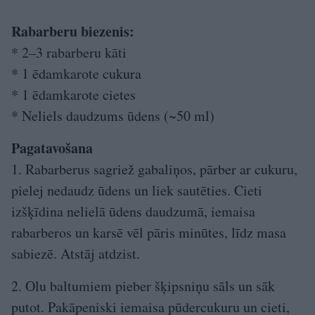
Rabarberu biezenis:
* 2–3 rabarberu kāti
* 1 ēdamkarote cukura
* 1 ēdamkarote cietes
* Neliels daudzums ūdens (~50 ml)
Pagatavošana
1. Rabarberus sagriež gabaliņos, pārber ar cukuru,
pielej nedaudz ūdens un liek sautēties. Cieti
izšķīdina nelielā ūdens daudzumā, iemaisa
rabarberos un karsē vēl pāris minūtes, līdz masa
sabiezē. Atstāj atdzist.
2. Olu baltumiem pieber šķipsniņu sāls un sāk
putot. Pakāpeniski iemaisa pūdercukuru un cieti,