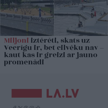
Miljoni
iztērēti, skats uz
Vecrīgu ir, bet cilvēku nav –
kaut kas ir greizi ar jauno
promenādi