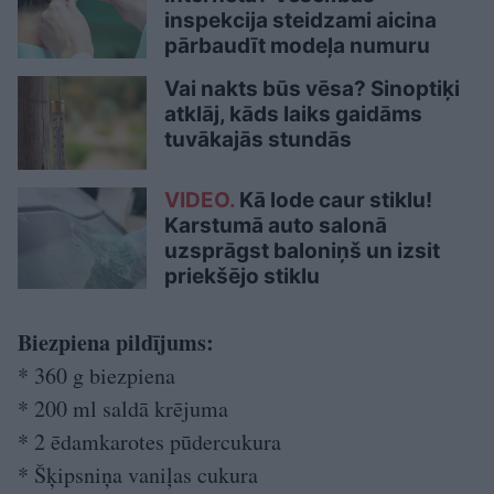
inspekcija steidzami aicina
pārbaudīt modeļa numuru
Vai nakts būs vēsa? Sinoptiķi
atklāj, kāds laiks gaidāms
tuvākajās stundās
VIDEO.
Kā lode caur stiklu!
Karstumā auto salonā
uzsprāgst baloniņš un izsit
priekšējo stiklu
Biezpiena pildījums:
* 360 g biezpiena
* 200 ml saldā krējuma
* 2 ēdamkarotes pūdercukura
* Šķipsniņa vaniļas cukura