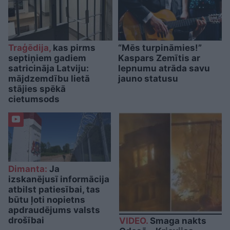
Traģēdija,
kas pirms
“Mēs turpināmies!”
septiņiem gadiem
Kaspars Zemītis ar
satricināja Latviju:
lepnumu atrāda savu
mājdzemdību lietā
jauno statusu
stājies spēkā
cietumsods
Dimanta:
Ja
izskanējusī informācija
atbilst patiesībai, tas
būtu ļoti nopietns
apdraudējums valsts
drošībai
VIDEO.
Smaga nakts