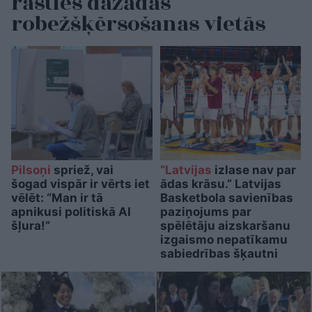
rasties dažādās
robežšķērsošanas vietās
Pilsoņi
spriež, vai
“Latvijas
izlase nav par
šogad vispār ir vērts iet
ādas krāsu.” Latvijas
vēlēt: “Man ir tā
Basketbola savienības
apnikusi politiskā AI
paziņojums par
šļura!”
spēlētāju aizskaršanu
izgaismo nepatīkamu
sabiedrības šķautni