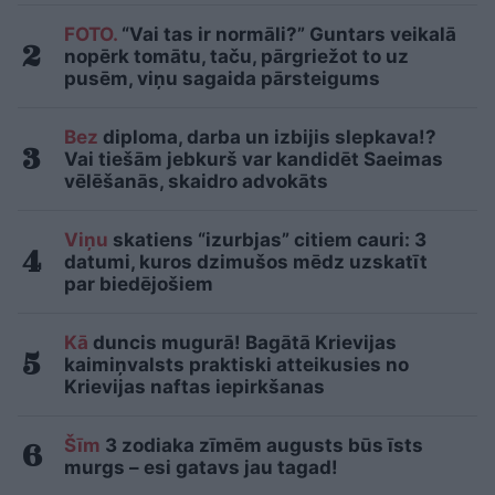
FOTO.
“Vai tas ir normāli?” Guntars veikalā
nopērk tomātu, taču, pārgriežot to uz
pusēm, viņu sagaida pārsteigums
Bez
diploma, darba un izbijis slepkava!?
Vai tiešām jebkurš var kandidēt Saeimas
vēlēšanās, skaidro advokāts
Viņu
skatiens “izurbjas” citiem cauri: 3
datumi, kuros dzimušos mēdz uzskatīt
par biedējošiem
Kā
duncis mugurā! Bagātā Krievijas
kaimiņvalsts praktiski atteikusies no
Krievijas naftas iepirkšanas
Šīm
3 zodiaka zīmēm augusts būs īsts
murgs – esi gatavs jau tagad!