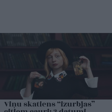
Viņu skatiens “izurbjas”
citiem cauri: 3 datumi,