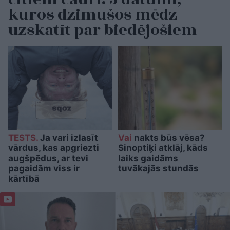
kuros dzimušos mēdz
uzskatīt par biedējošiem
TESTS.
Ja vari izlasīt
Vai
nakts būs vēsa?
vārdus, kas apgriezti
Sinoptiķi atklāj, kāds
augšpēdus, ar tevi
laiks gaidāms
pagaidām viss ir
tuvākajās stundās
kārtībā