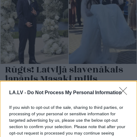
Rūgts! Latvijā slavenākais
japānis Masaki mijis
gredzenus ar mīļoto –
LA.LV -
Do Not Process My Personal Information
kāzās izskanēja arī īpaši
skaista latviešu dziesma
If you wish to opt-out of the sale, sharing to third parties, or
processing of your personal or sensitive information for
targeted advertising by us, please use the below opt-out
section to confirm your selection. Please note that after your
opt-out request is processed you may continue seeing