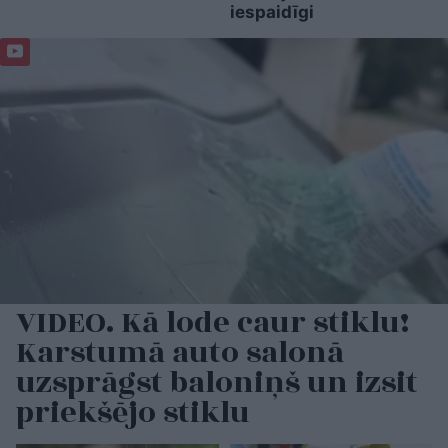
iespaidīgi
VIDEO. Kā lode caur stiklu!
Karstumā auto salonā
uzsprāgst baloniņš un izsit
priekšējo stiklu