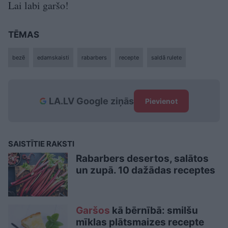
Lai labi garšo!
TĒMAS
bezē
edamskaisti
rabarbers
recepte
saldā rulete
LA.LV Google ziņās
Pievienot
SAISTĪTIE RAKSTI
Rabarbers desertos, salātos
un zupā. 10 dažādas receptes
Garšos
kā bērnībā: smilšu
mīklas plātsmaizes recepte