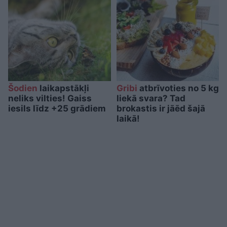
Šodien
laikapstākļi
Gribi
atbrīvoties no 5 kg
neliks vilties! Gaiss
liekā svara? Tad
iesils līdz +25 grādiem
brokastis ir jāēd šajā
laikā!