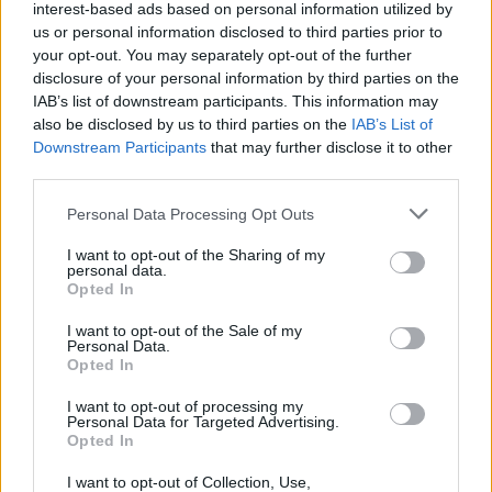
interest-based ads based on personal information utilized by
us or personal information disclosed to third parties prior to
your opt-out. You may separately opt-out of the further
disclosure of your personal information by third parties on the
IAB’s list of downstream participants. This information may
also be disclosed by us to third parties on the
IAB’s List of
Zelenskis gatavs
Šo
kļūdu var pieļaut
Downstream Participants
that may further disclose it to other
“sarežģītām sarunām”
daudzi! Pēc “Maxima”
third parties.
ar Putinu; Slaidiņš
apmeklējuma klients
pasaka, kas visu varētu
brīdina citus
Please note that this website/app uses one or more Google
Personal Data Processing Opt Outs
izšķirt
autovadītājus
services and may gather and store information including but
neuzkāpt uz tā paša
not limited to your visit or usage behaviour. You may click to
I want to opt-out of the Sharing of my
grābekļa
personal data.
grant or deny consent to Google and its third-party tags to
Opted In
use your data for below specified purposes in below Google
consent section.
I want to opt-out of the Sale of my
Personal Data.
Opted In
I want to opt-out of processing my
Personal Data for Targeted Advertising.
Opted In
I want to opt-out of Collection, Use,