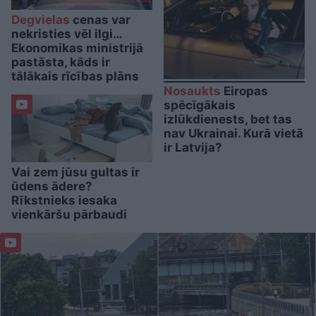
Degvielas
cenas var
nekristies vēl ilgi…
Ekonomikas ministrijā
pastāsta, kāds ir
tālākais rīcības plāns
Nosaukts
Eiropas
spēcīgākais
izlūkdienests, bet tas
nav Ukrainai. Kurā vietā
ir Latvija?
Vai zem jūsu gultas ir
ūdens ādere?
Rīkstnieks iesaka
vienkāršu pārbaudi