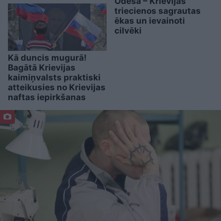
Odesā – Krievijas
triecienos sagrautas
ēkas un ievainoti
cilvēki
Kā duncis mugurā!
Bagātā Krievijas
kaimiņvalsts praktiski
atteikusies no Krievijas
naftas iepirkšanas