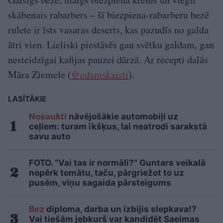
skābenais rabarbers – šī biezpiena-rabarberu bezē
rulete ir īsts vasaras deserts, kas pazudīs no galda
ātri vien. Lieliski piestāvēs gan svētku galdam, gan
nesteidzīgai kafijas pauzei dārzā. Ar recepti dalās
Māra Ziemele (
@edamskaisti
).
LASĪTĀKIE
Nosaukti
nāvējošākie automobiļi uz
ceļiem: turam īkšķus, lai neatrodi sarakstā
savu auto
FOTO. “Vai tas ir normāli?” Guntars veikalā
nopērk tomātu, taču, pārgriežot to uz
pusēm, viņu sagaida pārsteigums
Bez
diploma, darba un izbijis slepkava!?
Vai tiešām jebkurš var kandidēt Saeimas