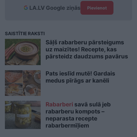
LA.LV Google ziņās
Pievienot
SAISTĪTIE RAKSTI
Sāļš rabarberu pārsteigums
uz maizītes! Recepte, kas
pārsteidz daudzums pavārus
Pats ieslīd mutē! Gardais
medus pīrāgs ar kanēli
Rabarberi
savā sulā jeb
rabarberu kompots –
neparasta recepte
rabarbermīļiem