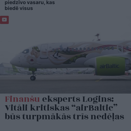
piedzīvo vasaru, kas
biedē visus
Finanšu
eksperts Logins:
Vitāli kritiskas “airBaltic”
būs turpmākās trīs nedēļas