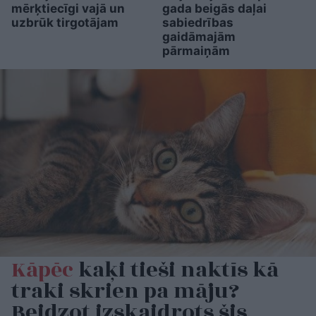
mērķtiecīgi vajā un
gada beigās daļai
uzbrūk tirgotājam
sabiedrības
gaidāmajām
pārmaiņām
Kāpēc
kaķi tieši naktīs kā
traki skrien pa māju?
Beidzot izskaidrots šis