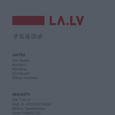
SAITES
Par mums
Kontakti
Reklāma
Noteikumi
Ētikas kodekss
REKVIZĪTI
SIA "LA.LV"
Reģ. nr. 40003616846
Banka: Swedbanka
Kods: HABALV22