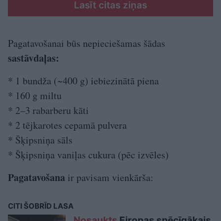
Lasīt citas ziņas
Pagatavošanai būs nepieciešamas šādas
sastāvdaļas:
* 1 bundža (~400 g) iebiezinātā piena
* 160 g miltu
* 2–3 rabarberu kāti
* 2 tējkarotes cepamā pulvera
* Šķipsniņa sāls
* Šķipsniņa vaniļas cukura (pēc izvēles)
Pagatavošana
ir pavisam vienkārša:
CITI ŠOBRĪD LASA
Nosaukts
Eiropas spēcīgākais