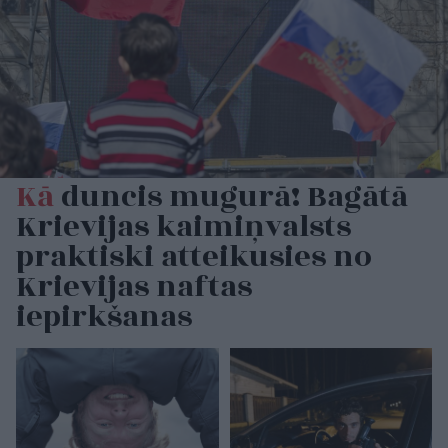
Kā
duncis mugurā! Bagātā
Krievijas kaimiņvalsts
praktiski atteikusies no
Krievijas naftas
iepirkšanas