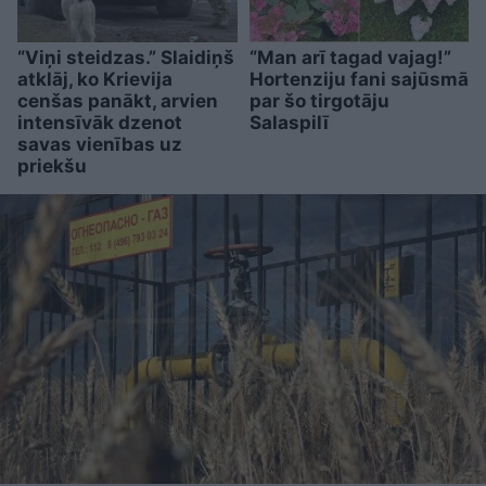
“Viņi steidzas.” Slaidiņš
“Man arī tagad vajag!”
atklāj, ko Krievija
Hortenziju fani sajūsmā
cenšas panākt, arvien
par šo tirgotāju
intensīvāk dzenot
Salaspilī
savas vienības uz
priekšu