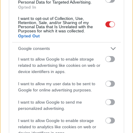
Personal Data for Targeted Advertising.
Opted In
I want to opt-out of Collection, Use,
Retention, Sale, and/or Sharing of my
Personal Data that Is Unrelated with the
Purposes for which it was collected.
Pircēji
pie cenu zīmes
Pamēģini šo pirms
Opted Out
kasa galvu –
gulētiešanas, un
matemātika uz brīdi
iemigsi tik ātri, cik
Google consents
laikam pārstājusi
noguris bērns: 8
I want to allow Google to enable storage
darboties
ieteikumi ātrākai
Atcelt
Ziņot
aizmigšanai
related to advertising like cookies on web or
device identifiers in apps.
I want to allow my user data to be sent to
Google for online advertising purposes.
I want to allow Google to send me
personalized advertising.
I want to allow Google to enable storage
related to analytics like cookies on web or
device identifiers in apps.