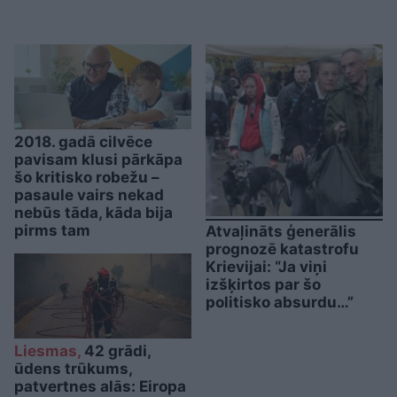
2018. gadā cilvēce
pavisam klusi pārkāpa
šo kritisko robežu –
pasaule vairs nekad
nebūs tāda, kāda bija
pirms tam
Atvaļināts ģenerālis
prognozē katastrofu
Krievijai: “Ja viņi
izšķirtos par šo
politisko absurdu…”
Liesmas,
42 grādi,
ūdens trūkums,
patvertnes alās: Eiropa