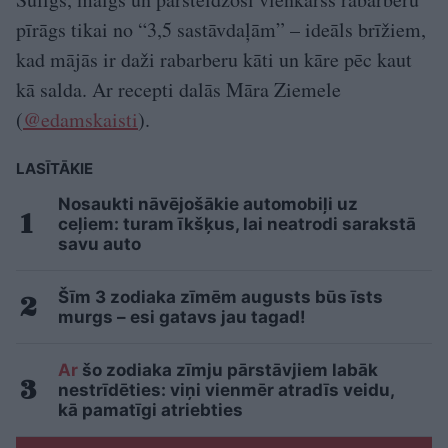
pīrāgs tikai no “3,5 sastāvdaļām” – ideāls brīžiem,
kad mājās ir daži rabarberu kāti un kāre pēc kaut
kā salda. Ar recepti dalās Māra Ziemele
(
@edamskaisti
).
LASĪTĀKIE
Nosaukti nāvējošākie automobiļi uz
ceļiem: turam īkšķus, lai neatrodi sarakstā
savu auto
Šīm 3 zodiaka zīmēm augusts būs īsts
murgs – esi gatavs jau tagad!
Ar
šo zodiaka zīmju pārstāvjiem labāk
nestrīdēties: viņi vienmēr atradīs veidu,
kā pamatīgi atriebties