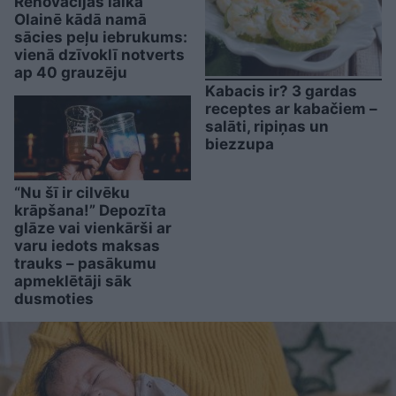
Renovācijas laikā
Olainē kādā namā
sācies peļu iebrukums:
vienā dzīvoklī notverts
ap 40 grauzēju
Kabacis ir? 3 gardas
receptes ar kabačiem –
salāti, ripiņas un
biezzupa
“Nu šī ir cilvēku
krāpšana!” Depozīta
glāze vai vienkārši ar
varu iedots maksas
trauks – pasākumu
apmeklētāji sāk
dusmoties