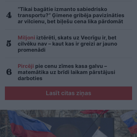
“Tikai bagātie izmanto sabiedrisko
transportu?” Ģimene gribēja pavizināties
ar vilcienu, bet biļešu cena lika pārdomāt
Miljoni
iztērēti, skats uz Vecrīgu ir, bet
cilvēku nav – kaut kas ir greizi ar jauno
promenādi
Pircēji
pie cenu zīmes kasa galvu –
matemātika uz brīdi laikam pārstājusi
darboties
Lasīt citas ziņas