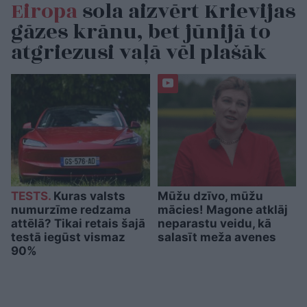
Eiropa
sola aizvērt Krievijas
gāzes krānu, bet jūnijā to
atgriezusi vaļā vēl plašāk
TESTS.
Kuras valsts
Mūžu dzīvo, mūžu
numurzīme redzama
mācies! Magone atklāj
attēlā? Tikai retais šajā
neparastu veidu, kā
testā iegūst vismaz
salasīt meža avenes
90%