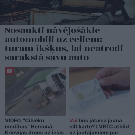
Nosaukti nāvējošākie
automobiļi uz ceļiem:
turam īkšķus, lai neatrodi
sarakstā savu auto
VIDEO. “Cilvēku
Vai
būs jātaisa jauna
medības” Hersonā:
eID karte? LVRTC atbild
Krievijas drons uz ielas
uz jautājumiem par