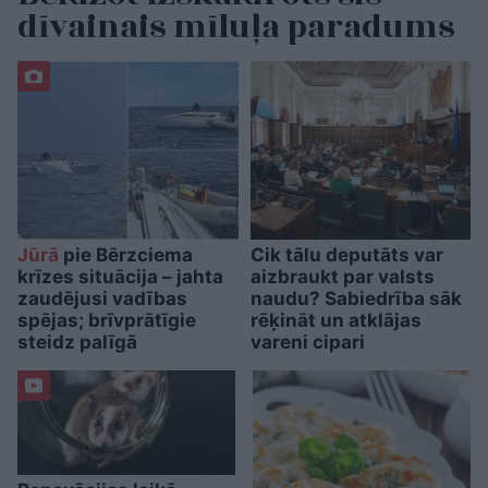
dīvainais mīluļa paradums
Jūrā
pie Bērzciema
Cik tālu deputāts var
krīzes situācija – jahta
aizbraukt par valsts
zaudējusi vadības
naudu? Sabiedrība sāk
spējas; brīvprātīgie
rēķināt un atklājas
steidz palīgā
vareni cipari