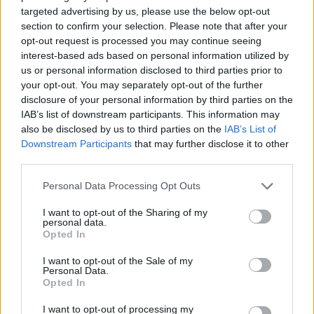
targeted advertising by us, please use the below opt-out
section to confirm your selection. Please note that after your
opt-out request is processed you may continue seeing
interest-based ads based on personal information utilized by
us or personal information disclosed to third parties prior to
your opt-out. You may separately opt-out of the further
disclosure of your personal information by third parties on the
IAB’s list of downstream participants. This information may
also be disclosed by us to third parties on the
IAB’s List of
Downstream Participants
that may further disclose it to other
third parties.
Please note that this website/app uses one or more Google
Personal Data Processing Opt Outs
services and may gather and store information including but
Miris
rokmūzikas pētnieks
not limited to your visit or usage behaviour. You may click to
I want to opt-out of the Sharing of my
un mūzikas apskatnieks
personal data.
grant or deny consent to Google and its third-party tags to
Opted In
use your data for below specified purposes in below Google
Klāss Vāvere
consent section.
I want to opt-out of the Sale of my
Personal Data.
Opted In
I want to opt-out of processing my