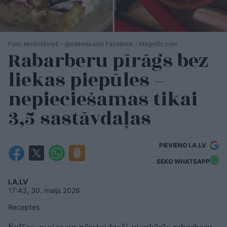
Foto: ekrānšāviņš – @edamskaisti Facebook / Magnific.com
Rabarberu pīrāgs bez
liekas piepūles –
nepieciešamas tikai
3,5 sastāvdaļas
PIEVIENO LA.LV
SEKO WHATSAPP
LA.LV
17:43, 30. maijs 2026
Receptes
Sulīgs, maigs un pārsteidzoši vienkāršs rabarberu