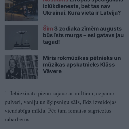
izlūkdienests, bet tas nav
Ukrainai. Kurā vietā ir Latvija?
Šīm
3 zodiaka zīmēm augusts
būs īsts murgs – esi gatavs jau
tagad!
Miris rokmūzikas pētnieks un
mūzikas apskatnieks Klāss
Vāvere
1. Iebiezināto pienu sajauc ar miltiem, cepamo
pulveri, vaniļu un šķipsniņu sāls, līdz izveidojas
viendabīga mīkla. Pēc tam iemaisa sagrieztus
rabarberus.