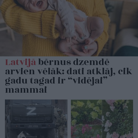
Latvijā
bērnus dzemdē
arvien vēlāk: dati atklāj, cik
gadu tagad ir “vidējai”
mammai