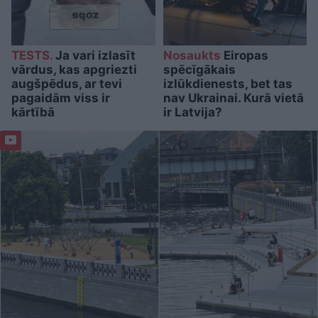
TESTS.
Ja vari izlasīt
Nosaukts
Eiropas
vārdus, kas apgriezti
spēcīgākais
augšpēdus, ar tevi
izlūkdienests, bet tas
pagaidām viss ir
nav Ukrainai. Kurā vietā
kārtībā
ir Latvija?