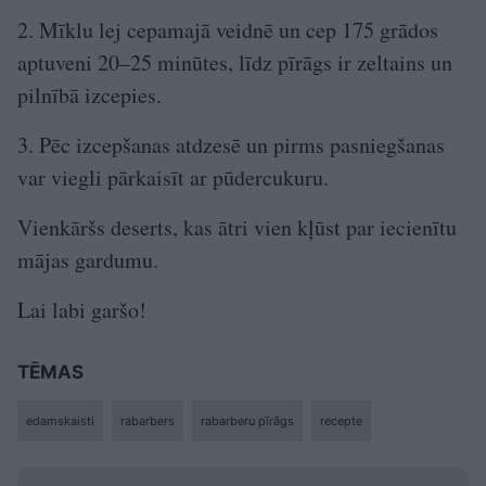
2. Mīklu lej cepamajā veidnē un cep 175 grādos
aptuveni 20–25 minūtes, līdz pīrāgs ir zeltains un
pilnībā izcepies.
3. Pēc izcepšanas atdzesē un pirms pasniegšanas
var viegli pārkaisīt ar pūdercukuru.
Vienkāršs deserts, kas ātri vien kļūst par iecienītu
mājas gardumu.
Lai labi garšo!
TĒMAS
edamskaisti
rabarbers
rabarberu pīrāgs
recepte