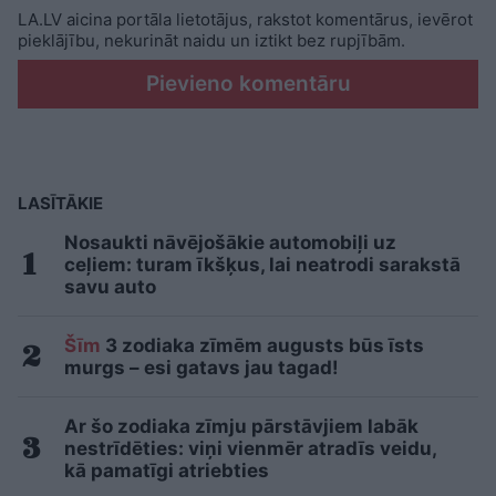
LA.LV aicina portāla lietotājus, rakstot komentārus, ievērot
pieklājību, nekurināt naidu un iztikt bez rupjībām.
Pievieno komentāru
LASĪTĀKIE
Nosaukti nāvējošākie automobiļi uz
ceļiem: turam īkšķus, lai neatrodi sarakstā
savu auto
Šīm
3 zodiaka zīmēm augusts būs īsts
murgs – esi gatavs jau tagad!
Ar šo zodiaka zīmju pārstāvjiem labāk
nestrīdēties: viņi vienmēr atradīs veidu,
kā pamatīgi atriebties