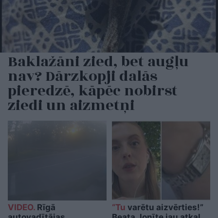
Baklažāni zied, bet augļu
nav? Dārzkopji dalās
pieredzē, kāpēc nobirst
ziedi un aizmetņi
VIDEO.
Rīgā
“Tu
varētu aizvērties!”
autovadītājas
Beata Jonīte jau atkal