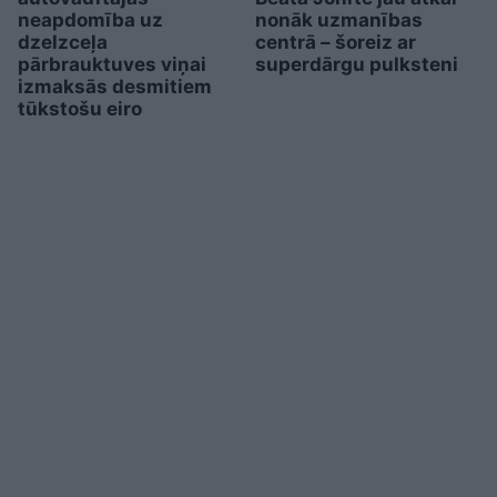
neapdomība uz
nonāk uzmanības
dzelzceļa
centrā – šoreiz ar
pārbrauktuves viņai
superdārgu pulksteni
izmaksās desmitiem
tūkstošu eiro