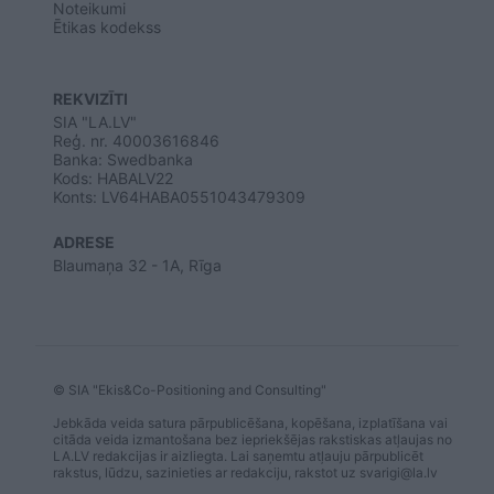
Noteikumi
Ētikas kodekss
REKVIZĪTI
SIA "LA.LV"
Reģ. nr. 40003616846
Banka: Swedbanka
Kods: HABALV22
Konts: LV64HABA0551043479309
ADRESE
Blaumaņa 32 - 1A, Rīga
© SIA "Ekis&Co-Positioning and Consulting"
Jebkāda veida satura pārpublicēšana, kopēšana, izplatīšana vai
citāda veida izmantošana bez iepriekšējas rakstiskas atļaujas no
LA.LV redakcijas ir aizliegta. Lai saņemtu atļauju pārpublicēt
rakstus, lūdzu, sazinieties ar redakciju, rakstot uz
svarigi@la.lv