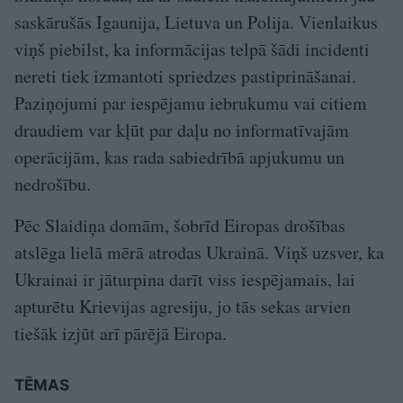
saskārušās Igaunija, Lietuva un Polija. Vienlaikus
viņš piebilst, ka informācijas telpā šādi incidenti
nereti tiek izmantoti spriedzes pastiprināšanai.
Paziņojumi par iespējamu iebrukumu vai citiem
draudiem var kļūt par daļu no informatīvajām
operācijām, kas rada sabiedrībā apjukumu un
nedrošību.
Pēc Slaidiņa domām, šobrīd Eiropas drošības
atslēga lielā mērā atrodas Ukrainā. Viņš uzsver, ka
Ukrainai ir jāturpina darīt viss iespējamais, lai
apturētu Krievijas agresiju, jo tās sekas arvien
tiešāk izjūt arī pārējā Eiropa.
TĒMAS