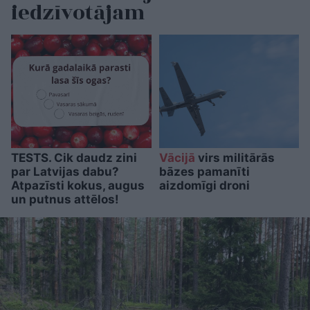
iedzīvotājam
TESTS. Cik daudz zini
Vācijā
virs militārās
par Latvijas dabu?
bāzes pamanīti
Atpazīsti kokus, augus
aizdomīgi droni
un putnus attēlos!