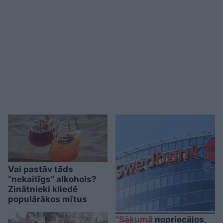
Vai pastāv tāds
“nekaitīgs” alkohols?
Zinātnieki kliedē
populārākos mītus
“Sākumā
nopriecājos,