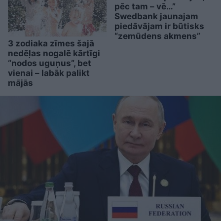
pēc tam – vē…”
Swedbank jaunajam
piedāvājam ir būtisks
“zemūdens akmens”
3 zodiaka zīmes šajā
nedēļas nogalē kārtīgi
“nodos uguņus”, bet
vienai – labāk palikt
mājās