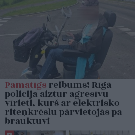
Pamatīgs
reibums! Rīgā
policija aiztur agresīvu
vīrieti, kurš ar elektrisko
riteņkrēslu pārvietojās pa
brauktuvi