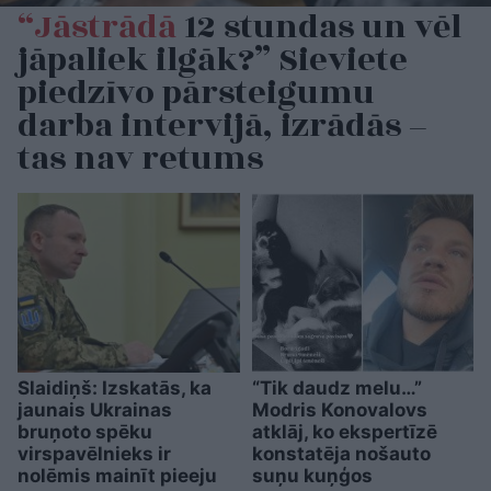
“Jāstrādā
12 stundas un vēl
jāpaliek ilgāk?” Sieviete
piedzīvo pārsteigumu
darba intervijā, izrādās –
tas nav retums
Slaidiņš: Izskatās, ka
“Tik daudz melu…”
jaunais Ukrainas
Modris Konovalovs
bruņoto spēku
atklāj, ko ekspertīzē
virspavēlnieks ir
konstatēja nošauto
nolēmis mainīt pieeju
suņu kuņģos