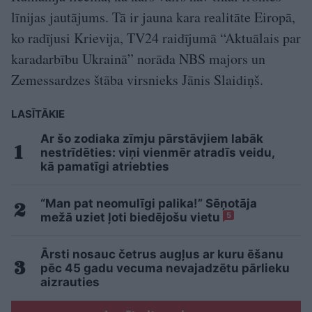
līnijas jautājums. Tā ir jauna kara realitāte Eiropā,
ko radījusi Krievija, TV24 raidījumā “Aktuālais par
karadarbību Ukrainā” norāda NBS majors un
Zemessardzes štāba virsnieks Jānis Slaidiņš.
LASĪTĀKIE
Ar šo zodiaka zīmju pārstāvjiem labāk
nestrīdēties: viņi vienmēr atradīs veidu,
kā pamatīgi atriebties
“Man pat neomulīgi palika!” Sēņotāja
mežā uziet ļoti biedējošu vietu
5
Ārsti nosauc četrus augļus ar kuru ēšanu
pēc 45 gadu vecuma nevajadzētu pārlieku
aizrauties