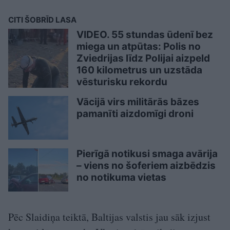
CITI ŠOBRĪD LASA
VIDEO. 55 stundas ūdenī bez
miega un atpūtas: Polis no
Zviedrijas līdz Polijai aizpeld
160 kilometrus un uzstāda
vēsturisku rekordu
Vācijā virs militārās bāzes
pamanīti aizdomīgi droni
Pierīgā notikusi smaga avārija
– viens no šoferiem aizbēdzis
no notikuma vietas
Pēc Slaidiņa teiktā, Baltijas valstis jau sāk izjust