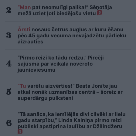
“Man
pat neomulīgi palika!” Sēņotāja
mežā uziet ļoti biedējošu vietu
5
Ārsti
nosauc četrus augļus ar kuru ēšanu
pēc 45 gadu vecuma nevajadzētu pārlieku
aizrauties
“Pirmo reizi ko tādu redzu.” Pircēji
sajūsmā par veikalā novēroto
jaunieviesumu
“Tu
varētu aizvērties!” Beata Jonīte jau
atkal nonāk uzmanības centrā – šoreiz ar
superdārgu pulksteni
“Tā sanāca, ka iemīlējās divi cilvēki ar lielu
gadu starpību,” Linda Kalniņa pirmo reizi
publiski apstiprina laulību ar Džilindžeru
5