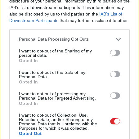
disclosure of your personal information by third parties on the
avārija – viens no
jūtas…” Elīna
IAB’s list of downstream participants. This information may
šoferiem aizbēdzis no
Didrihsone atklāti par
also be disclosed by us to third parties on the
IAB’s List of
notikuma vietas
laiku pēc dēla
Downstream Participants
that may further disclose it to other
piedzimšanas
third parties.
Please note that this website/app uses one or more Google
Personal Data Processing Opt Outs
services and may gather and store information including but
not limited to your visit or usage behaviour. You may click to
I want to opt-out of the Sharing of my
personal data.
grant or deny consent to Google and its third-party tags to
Opted In
use your data for below specified purposes in below Google
consent section.
I want to opt-out of the Sale of my
Personal Data.
Opted In
I want to opt-out of processing my
Personal Data for Targeted Advertising.
Opted In
“Pirmo
reizi ko tādu
I want to opt-out of Collection, Use,
Retention, Sale, and/or Sharing of my
redzu.” Pircēji sajūsmā par
Personal Data that Is Unrelated with the
Purposes for which it was collected.
veikalā novēroto
Opted Out