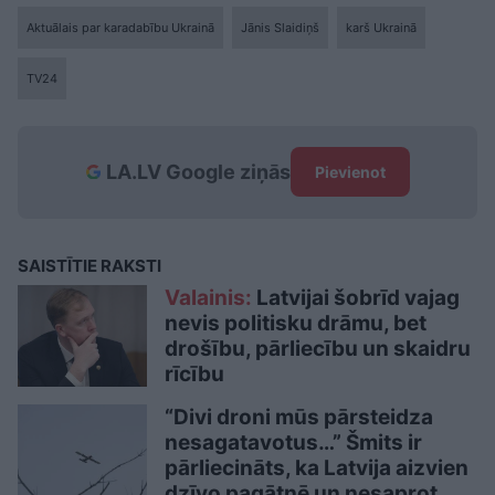
Aktuālais par karadabību Ukrainā
Jānis Slaidiņš
karš Ukrainā
TV24
LA.LV Google ziņās
Pievienot
SAISTĪTIE RAKSTI
Valainis:
Latvijai šobrīd vajag
nevis politisku drāmu, bet
drošību, pārliecību un skaidru
rīcību
“Divi droni mūs pārsteidza
nesagatavotus…” Šmits ir
pārliecināts, ka Latvija aizvien
dzīvo pagātnē un nesaprot