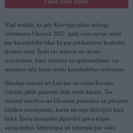
Lasīt citas ziņas
Viņš norāda, ka pēc Krievijas pilna mēroga
iebrukuma Ukrainā 2022. gadā vairs nevar runāt
par karadarbību tikai kā par notikumiem konkrētā
frontes zonā. Īpaši tas attiecas uz dronu
triecieniem, kuru ietekme un apdraudējums var
sniegties tālu ārpus tiešās karadarbības teritorijas.
Slaidiņa ieskatā arī Latvijai un citām Eiropas
valstīm jābūt gatavām šāda veida karam. Tas
nozīmē mācīties no Ukrainas pieredzes un pārņemt
labākos risinājumus, kurus ukraiņi attīstījuši kara
laikā. Īpaša uzmanība jāpievērš gaisa telpas
aizsardzībai, kibertelpai un informācijas videi.