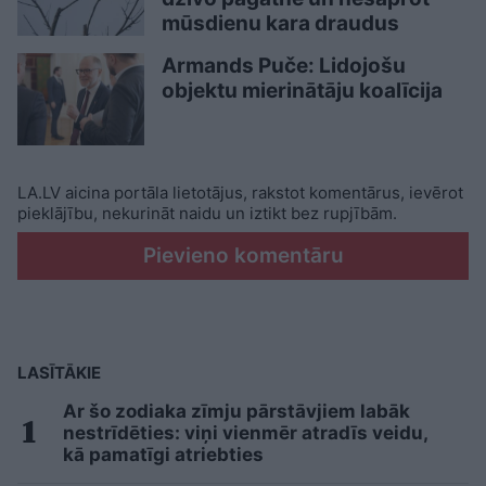
mūsdienu kara draudus
Armands Puče: Lidojošu
objektu mierinātāju koalīcija
LA.LV aicina portāla lietotājus, rakstot komentārus, ievērot
pieklājību, nekurināt naidu un iztikt bez rupjībām.
Pievieno komentāru
LASĪTĀKIE
Ar šo zodiaka zīmju pārstāvjiem labāk
nestrīdēties: viņi vienmēr atradīs veidu,
kā pamatīgi atriebties