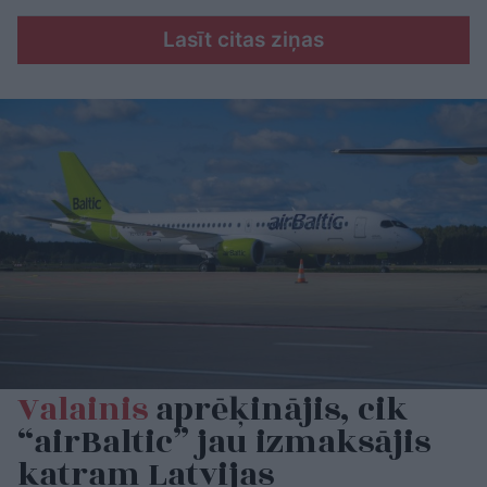
Lasīt citas ziņas
Valainis
aprēķinājis, cik
“airBaltic” jau izmaksājis
katram Latvijas