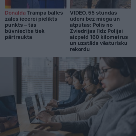
Donalda
Trampa balles
VIDEO. 55 stundas
zāles iecerei pielikts
ūdenī bez miega un
punkts – tās
atpūtas: Polis no
būvniecība tiek
Zviedrijas līdz Polijai
pārtraukta
aizpeld 160 kilometrus
un uzstāda vēsturisku
rekordu