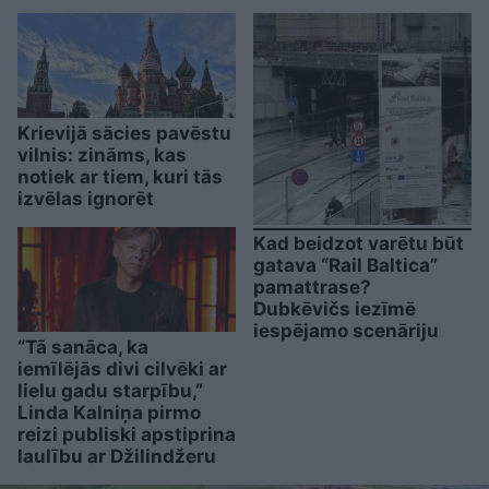
Krievijā sācies pavēstu
vilnis: zināms, kas
notiek ar tiem, kuri tās
izvēlas ignorēt
Kad beidzot varētu būt
gatava “Rail Baltica”
pamattrase?
Dubkēvičs iezīmē
iespējamo scenāriju
“Tā sanāca, ka
iemīlējās divi cilvēki ar
lielu gadu starpību,”
Linda Kalniņa pirmo
reizi publiski apstiprina
laulību ar Džilindžeru