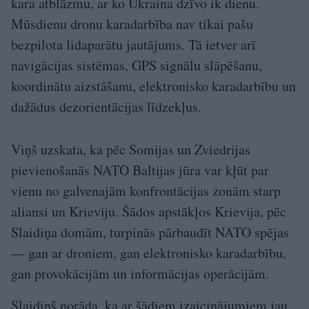
kara atblāzmu, ar ko Ukraina dzīvo ik dienu.
Mūsdienu dronu karadarbība nav tikai pašu
bezpilota lidaparātu jautājums. Tā ietver arī
navigācijas sistēmas, GPS signālu slāpēšanu,
koordinātu aizstāšanu, elektronisko karadarbību un
dažādus dezorientācijas līdzekļus.
Viņš uzskata, ka pēc Somijas un Zviedrijas
pievienošanās NATO Baltijas jūra var kļūt par
vienu no galvenajām konfrontācijas zonām starp
aliansi un Krieviju. Šādos apstākļos Krievija, pēc
Slaidiņa domām, turpinās pārbaudīt NATO spējas
— gan ar droniem, gan elektronisko karadarbību,
gan provokācijām un informācijas operācijām.
Slaidiņš norāda, ka ar šādiem izaicinājumiem jau