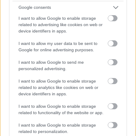
jaunieviesumu
Google consents
I want to allow Google to enable storage
Atcelt
Ziņot
related to advertising like cookies on web or
device identifiers in apps.
I want to allow my user data to be sent to
Google for online advertising purposes.
I want to allow Google to send me
personalized advertising.
“Viņi tos mīl!” Slaidiņš
Ar
šo zodiaka zīmju
atklāj skarbu ainu par
pārstāvjiem labāk
I want to allow Google to enable storage
Krievijas situāciju
nestrīdēties: viņi
related to analytics like cookies on web or
frontē
vienmēr atradīs veidu,
device identifiers in apps.
kā pamatīgi atriebties
I want to allow Google to enable storage
related to functionality of the website or app.
I want to allow Google to enable storage
related to personalization.