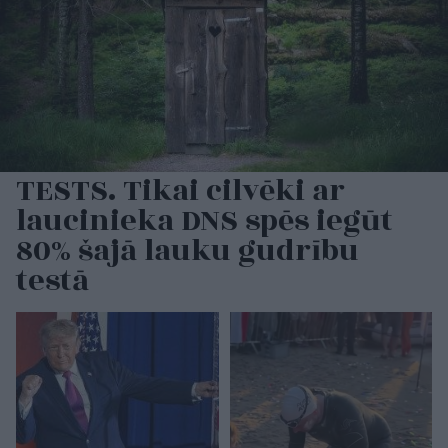
TESTS. Tikai cilvēki ar
laucinieka DNS spēs iegūt
80% šajā lauku gudrību
testā