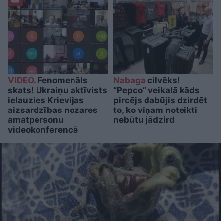
VIDEO.
Fenomenāls
Nabaga
cilvēks!
skats! Ukraiņu aktīvists
“Pepco” veikalā kāds
ielauzies Krievijas
pircējs dabūjis dzirdēt
aizsardzības nozares
to, ko viņam noteikti
amatpersonu
nebūtu jādzird
videokonferencē