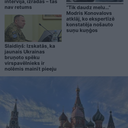
intervijā, izrādās – tas
nav retums
“Tik daudz melu…”
Modris Konovalovs
atklāj, ko ekspertīzē
konstatēja nošauto
suņu kuņģos
Slaidiņš: Izskatās, ka
jaunais Ukrainas
bruņoto spēku
virspavēlnieks ir
nolēmis mainīt pieeju