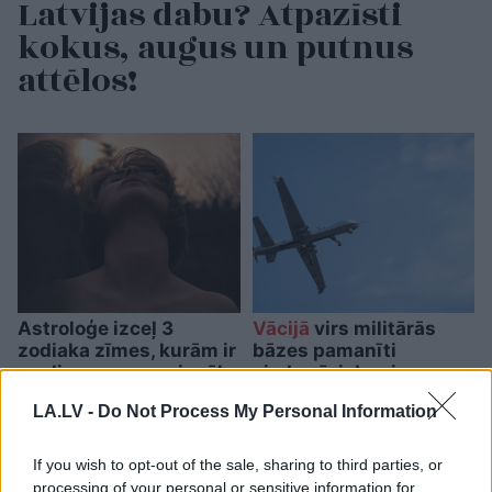
Latvijas dabu? Atpazīsti
kokus, augus un putnus
attēlos!
Astroloģe izceļ 3
Vācijā
virs militārās
zodiaka zīmes, kurām ir
bāzes pamanīti
nosliece uz emocionālu
aizdomīgi droni
kontroli pār citiem
LA.LV -
Do Not Process My Personal Information
cilvēkiem
If you wish to opt-out of the sale, sharing to third parties, or
processing of your personal or sensitive information for