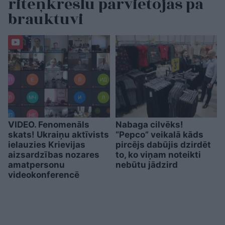
riteņkrēslu pārvietojās pa
brauktuvi
VIDEO. Fenomenāls
Nabaga cilvēks!
skats! Ukraiņu aktīvists
“Pepco” veikalā kāds
ielauzies Krievijas
pircējs dabūjis dzirdēt
aizsardzības nozares
to, ko viņam noteikti
amatpersonu
nebūtu jādzird
videokonferencē