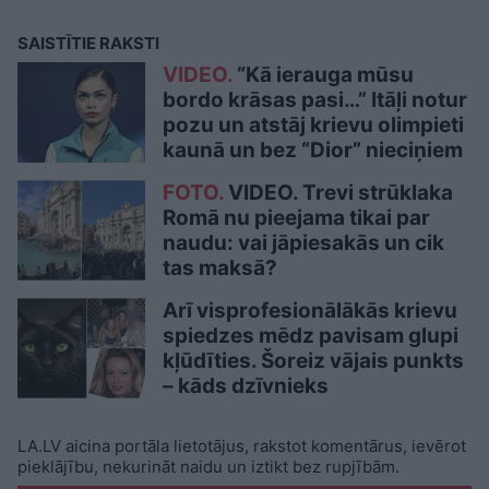
SAISTĪTIE RAKSTI
VIDEO.
“Kā ierauga mūsu
bordo krāsas pasi…” Itāļi notur
pozu un atstāj krievu olimpieti
kaunā un bez “Dior” nieciņiem
FOTO.
VIDEO. Trevi strūklaka
Romā nu pieejama tikai par
naudu: vai jāpiesakās un cik
tas maksā?
Arī visprofesionālākās krievu
spiedzes mēdz pavisam glupi
kļūdīties. Šoreiz vājais punkts
– kāds dzīvnieks
LA.LV aicina portāla lietotājus, rakstot komentārus, ievērot
pieklājību, nekurināt naidu un iztikt bez rupjībām.