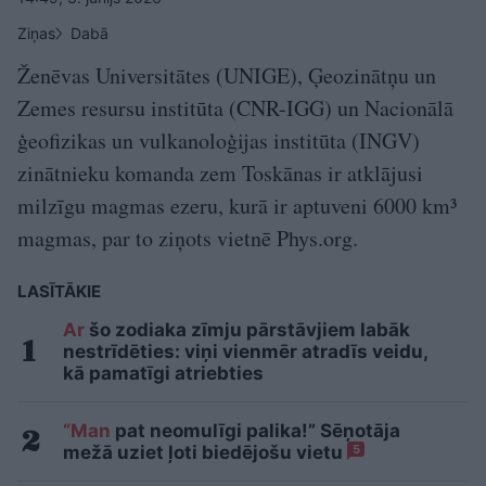
Ziņas
Dabā
Ženēvas Universitātes (UNIGE), Ģeozinātņu un
Zemes resursu institūta (CNR-IGG) un Nacionālā
ģeofizikas un vulkanoloģijas institūta (INGV)
zinātnieku komanda zem Toskānas ir atklājusi
milzīgu magmas ezeru, kurā ir aptuveni 6000 km³
magmas, par to ziņots vietnē Phys.org.
LASĪTĀKIE
Ar
šo zodiaka zīmju pārstāvjiem labāk
nestrīdēties: viņi vienmēr atradīs veidu,
kā pamatīgi atriebties
“Man
pat neomulīgi palika!” Sēņotāja
mežā uziet ļoti biedējošu vietu
5