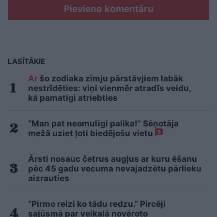
Pievieno komentāru
LASĪTĀKIE
Ar
šo zodiaka zīmju pārstāvjiem labāk
nestrīdēties: viņi vienmēr atradīs veidu,
kā pamatīgi atriebties
“Man pat neomulīgi palika!” Sēņotāja
mežā uziet ļoti biedējošu vietu
5
Ārsti nosauc četrus augļus ar kuru ēšanu
pēc 45 gadu vecuma nevajadzētu pārlieku
aizrauties
“Pirmo reizi ko tādu redzu.” Pircēji
sajūsmā par veikalā novēroto