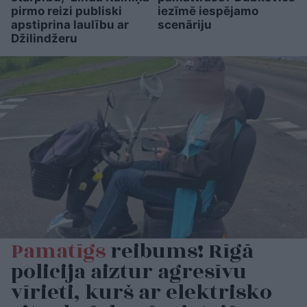
pirmo reizi publiski
iezīmē iespējamo
apstiprina laulību ar
scenāriju
Džilindžeru
Pamatīgs
reibums! Rīgā
policija aiztur agresīvu
vīrieti, kurš ar elektrisko