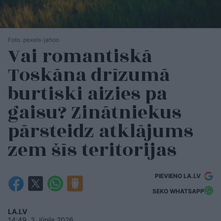
Foto. pexels-jahoo
Vai romantiskā
Toskāna drīzumā
burtiski aizies pa
gaisu? Zinātniekus
pārsteidz atklājums
zem šīs teritorijas
PIEVIENO LA.LV
SEKO WHATSAPP
LA.LV
14:49, 3. jūnijs 2026