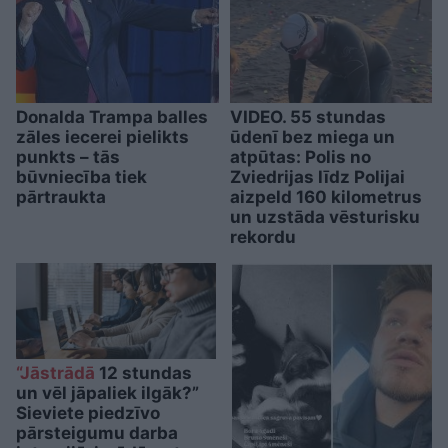
Donalda Trampa balles
VIDEO. 55 stundas
zāles iecerei pielikts
ūdenī bez miega un
punkts – tās
atpūtas: Polis no
būvniecība tiek
Zviedrijas līdz Polijai
pārtraukta
aizpeld 160 kilometrus
un uzstāda vēsturisku
rekordu
“Jāstrādā
12 stundas
un vēl jāpaliek ilgāk?”
Sieviete piedzīvo
pārsteigumu darba