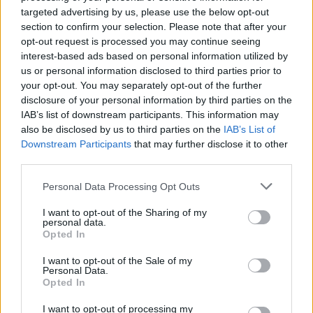
targeted advertising by us, please use the below opt-out
section to confirm your selection. Please note that after your
opt-out request is processed you may continue seeing
interest-based ads based on personal information utilized by
us or personal information disclosed to third parties prior to
your opt-out. You may separately opt-out of the further
disclosure of your personal information by third parties on the
IAB’s list of downstream participants. This information may
also be disclosed by us to third parties on the
IAB’s List of
Downstream Participants
that may further disclose it to other
third parties.
“Man
pat neomulīgi
palika!” Sēņotāja mežā
Please note that this website/app uses one or more Google
Personal Data Processing Opt Outs
services and may gather and store information including but
uziet ļoti biedējošu vietu
not limited to your visit or usage behaviour. You may click to
I want to opt-out of the Sharing of my
personal data.
grant or deny consent to Google and its third-party tags to
Opted In
use your data for below specified purposes in below Google
consent section.
I want to opt-out of the Sale of my
Personal Data.
Opted In
I want to opt-out of processing my