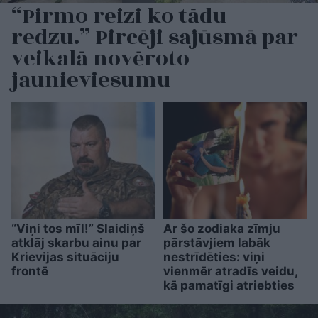
“Pirmo reizi ko tādu
redzu.” Pircēji sajūsmā par
veikalā novēroto
jaunieviesumu
“Viņi tos mīl!” Slaidiņš
Ar šo zodiaka zīmju
atklāj skarbu ainu par
pārstāvjiem labāk
Krievijas situāciju
nestrīdēties: viņi
frontē
vienmēr atradīs veidu,
kā pamatīgi atriebties