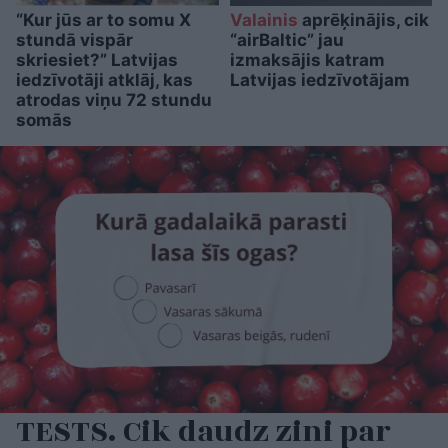
“Kur jūs ar to somu X
Valainis
aprēķinājis, cik
stundā vispār
“airBaltic” jau
skriesiet?” Latvijas
izmaksājis katram
iedzīvotāji atklāj, kas
Latvijas iedzīvotājam
atrodas viņu 72 stundu
somās
TESTS. Cik daudz zini par