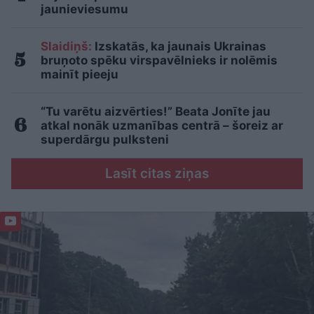
jaunieviesumu
Slaidiņš:
Izskatās, ka jaunais Ukrainas
bruņoto spēku virspavēlnieks ir nolēmis
mainīt pieeju
“Tu varētu aizvērties!” Beata Jonīte jau
atkal nonāk uzmanības centrā – šoreiz ar
superdārgu pulksteni
Lasīt citas ziņas