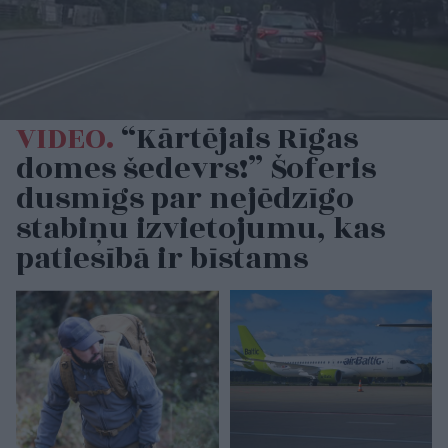
VIDEO.
“Kārtējais Rīgas
domes šedevrs!” Šoferis
dusmīgs par nejēdzīgo
stabiņu izvietojumu, kas
patiesībā ir bīstams