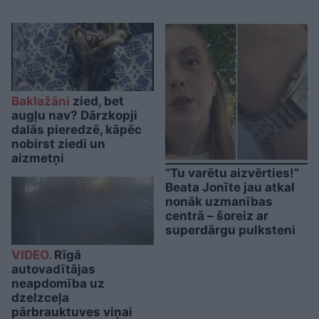
Baklažāni
zied, bet
augļu nav? Dārzkopji
dalās pieredzē, kāpēc
nobirst ziedi un
aizmetņi
“Tu varētu aizvērties!”
Beata Jonīte jau atkal
nonāk uzmanības
centrā – šoreiz ar
superdārgu pulksteni
VIDEO.
Rīgā
autovadītājas
neapdomība uz
dzelzceļa
pārbrauktuves viņai