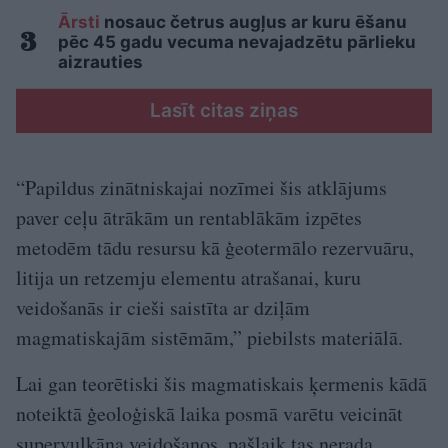
Ārsti
nosauc četrus augļus ar kuru ēšanu
pēc 45 gadu vecuma nevajadzētu pārlieku
aizrauties
Lasīt citas ziņas
“Papildus zinātniskajai nozīmei šis atklājums
paver ceļu ātrākām un rentablākām izpētes
metodēm tādu resursu kā ģeotermālo rezervuāru,
litija un retzemju elementu atrašanai, kuru
veidošanās ir cieši saistīta ar dziļām
magmatiskajām sistēmām,” piebilsts materiālā.
Lai gan teorētiski šis magmatiskais ķermenis kādā
noteiktā ģeoloģiskā laika posmā varētu veicināt
supervulkāna veidošanos, pašlaik tas nerada