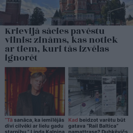
Krievijā sācies pavēstu
vilnis: zināms, kas notiek
ar tiem, kuri tās izvēlas
ignorēt
“Tā
sanāca, ka iemīlējās
Kad
beidzot varētu būt
divi cilvēki ar lielu gadu
gatava “Rail Baltica”
starpību,” Linda Kalniņa
pamattrase? Dubkēvičs