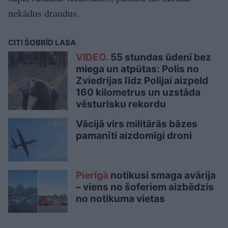
nekādus draudus.
CITI ŠOBRĪD LASA
VIDEO.
55 stundas ūdenī bez
miega un atpūtas: Polis no
Zviedrijas līdz Polijai aizpeld
160 kilometrus un uzstāda
vēsturisku rekordu
Vācijā virs militārās bāzes
pamanīti aizdomīgi droni
Pierīgā
notikusi smaga avārija
– viens no šoferiem aizbēdzis
no notikuma vietas