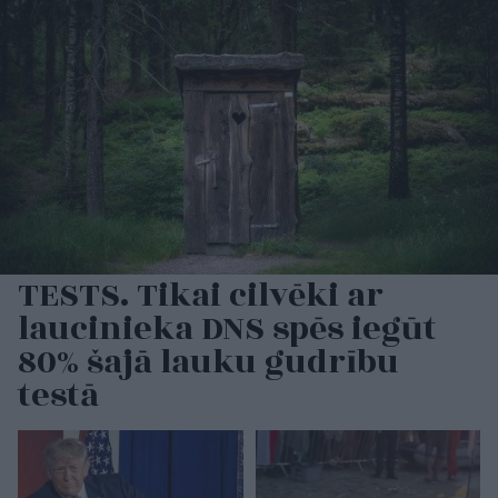
TESTS. Tikai cilvēki ar
laucinieka DNS spēs iegūt
80% šajā lauku gudrību
testā