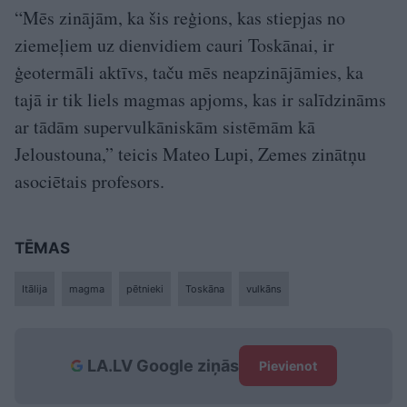
“Mēs zinājām, ka šis reģions, kas stiepjas no
ziemeļiem uz dienvidiem cauri Toskānai, ir
ģeotermāli aktīvs, taču mēs neapzinājāmies, ka
tajā ir tik liels magmas apjoms, kas ir salīdzināms
ar tādām supervulkāniskām sistēmām kā
Jeloustouna,” teicis Mateo Lupi, Zemes zinātņu
asociētais profesors.
TĒMAS
Itālija
magma
pētnieki
Toskāna
vulkāns
LA.LV Google ziņās
Pievienot