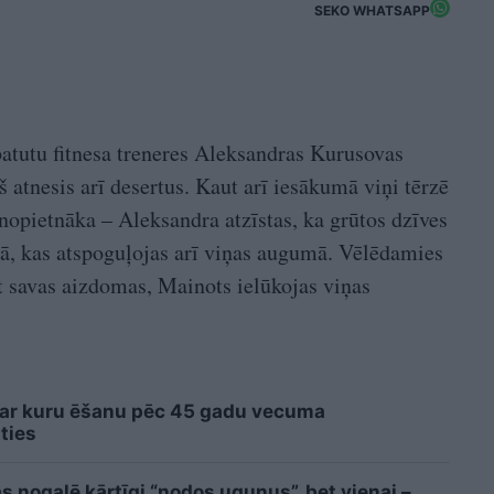
SEKO WHATSAPP
 batutu fitnesa treneres Aleksandras Kurusovas
 atnesis arī desertus. Kaut arī iesākumā viņi tērzē
opietnāka – Aleksandra atzīstas, ka grūtos dzīves
, kas atspoguļojas arī viņas augumā. Vēlēdamies
t savas aizdomas, Mainots ielūkojas viņas
 ar kuru ēšanu pēc 45 gadu vecuma
ties
 nogalē kārtīgi “nodos uguņus”, bet vienai –