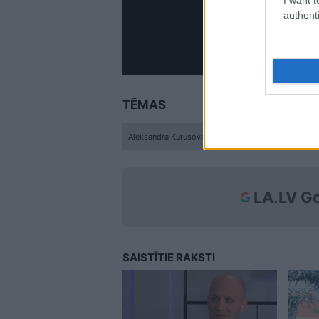
authenti
TĒMAS
Aleksandra Kurusova
Slavenības. Bez filtra
LA.LV Go
SAISTĪTIE RAKSTI