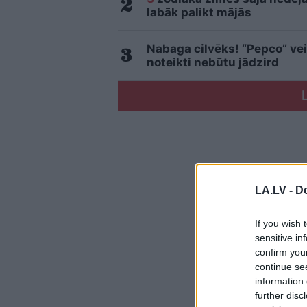
labāk palikt mājās
Nabaga cilvēks! “Pepco” vei
noteikti nebūtu jādzird
LA.LV -
Do
If you wish 
sensitive in
confirm you
continue se
information 
further disc