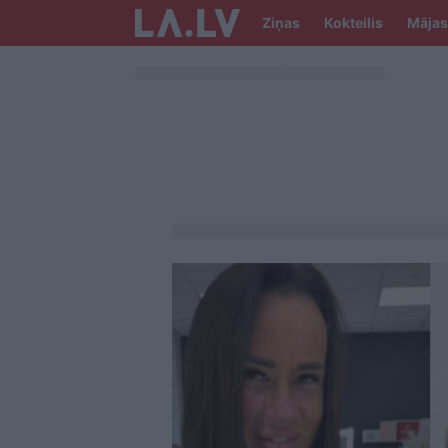
Ziņas
Kokteilis
Mājas