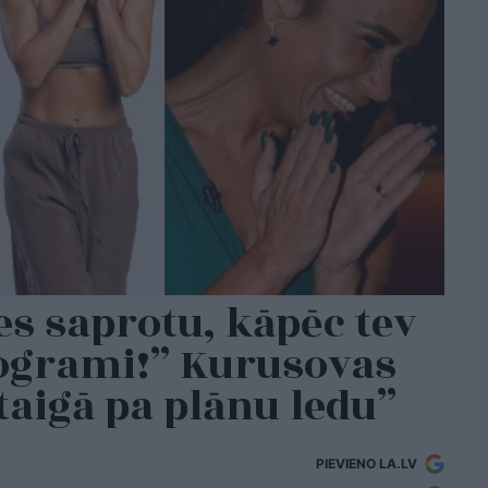
es saprotu, kāpēc tev
ilogrami!” Kurusovas
taigā pa plānu ledu”
PIEVIENO LA.LV