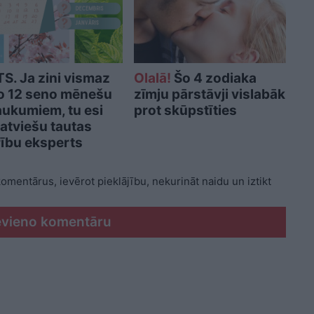
S. Ja zini vismaz
Olalā!
Šo 4 zodiaka
o 12 seno mēnešu
zīmju pārstāvji vislabāk
ukumiem, tu esi
prot skūpstīties
 latviešu tautas
ību eksperts
 komentārus, ievērot pieklājību, nekurināt naidu un iztikt
evieno komentāru