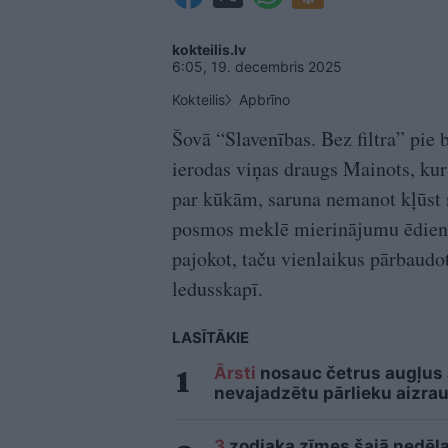
kokteilis.lv
6:05, 19. decembris 2025
Kokteilis
Apbrīno
Šovā “Slavenības. Bez filtra” pie
ierodas viņas draugs Mainots, kurš
par kūkām, saruna nemanot kļūst n
posmos meklē mierinājumu ēdienā
pajokot, taču vienlaikus pārbaudo
ledusskapī.
LASĪTĀKIE
Ārsti
nosauc četrus augļus
nevajadzētu pārlieku aizrau
3
zodiaka zīmes šajā nedēļas