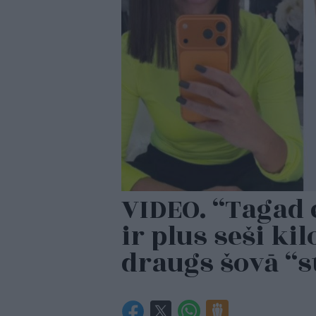
VIDEO. “Tagad 
ir plus seši k
draugs šovā “s