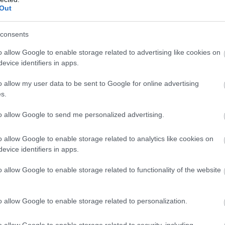
Out
augumā un pats atnāk ar desmit kūkām!” pārmet
Atcelt
Ziņot
consents
 ka ir liela atšķirība, vai tās ēd vakarā pēc
o allow Google to enable storage related to advertising like cookies on
evice identifiers in apps.
o allow my user data to be sent to Google for online advertising
s.
to allow Google to send me personalized advertising.
o allow Google to enable storage related to analytics like cookies on
evice identifiers in apps.
o allow Google to enable storage related to functionality of the website
o allow Google to enable storage related to personalization.
o allow Google to enable storage related to security, including