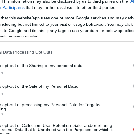
. This information may also be disclosed by us to third parties on the
IA
Participants
that may further disclose it to other third parties.
 that this website/app uses one or more Google services and may gath
including but not limited to your visit or usage behaviour. You may click 
dra ēd, viņa atbild, ka visu, izņemot puķkāpostus,
 to Google and its third-party tags to use your data for below specifi
 draugs nolemj pārliecināties, kas ir Aleksandras
ogle consent section.
i olu iepakojumi, siers, krējums, bezalkoholiskais
 saldētavu, Mainots secina, ka Aleksandrai ir
l Data Processing Opt Outs
. Tajā ir ne tikai cūkgaļas krūtiņa, bet arī kanēļa
o opt-out of the Sharing of my personal data.
In
s seši kilogrami, tev viss ledusskapis ir aizsists
o opt-out of the Sale of my Personal Data.
tik daudz ēdiena, tu dari ko? “Hallo, ledusskapis?
In
ēst. Tu atnāc mājās un tev gribas nevis ēst, bet rīt!
to opt-out of processing my Personal Data for Targeted
ing.
ena!” skarbs ir Mainots.
In
 arī Mainots izokšķerējis viņas ledusskapi,
o opt-out of Collection, Use, Retention, Sale, and/or Sharing
, jo viņai ir vēl divi plaukti, kurus pilda dažādi
ersonal Data that Is Unrelated with the Purposes for which it
lected.