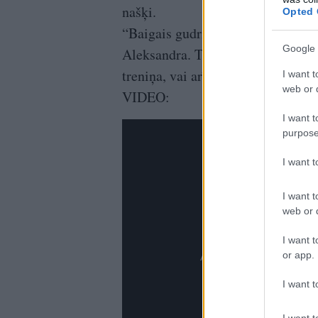
našķi.
Opted 
“Baigais gudrinieks! Brauc man 
Google 
Aleksandra. Tikmēr draugs skaidro,
treniņa, vai arī pa dienu.
I want t
web or d
VIDEO:
I want t
purpose
I want 
I want t
web or d
I want t
or app.
I want t
I want t