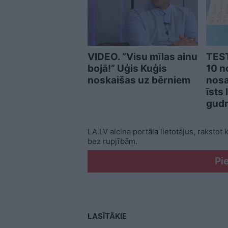
VIDEO. “Visu mīlas ainu
TEST
bojā!” Uģis Kuģis
10 n
noskaišas uz bērniem
nosa
īsts
gudr
LA.LV aicina portāla lietotājus, rakstot
bez rupjībām.
Pi
LASĪTĀKIE