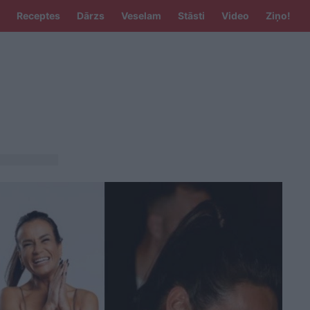
Receptes
Dārzs
Veselam
Stāsti
Video
Ziņo!