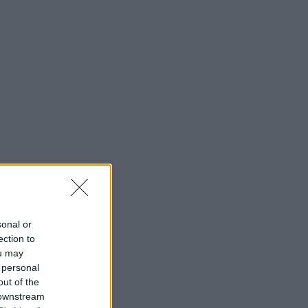
sonal or
ection to
ou may
 personal
out of the
 downstream