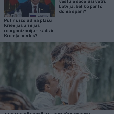
vēstule sacēlusi vētru
Latvijā, bet ko par to
domā spāņi?
Putins izsludina plašu
Krievijas armijas
reorganizāciju – kāds ir
Kremļa mērķis?