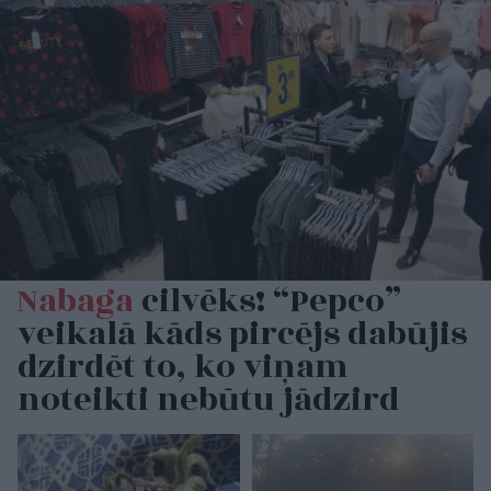
Nabaga
cilvēks! “Pepco”
veikalā kāds pircējs dabūjis
dzirdēt to, ko viņam
noteikti nebūtu jādzird