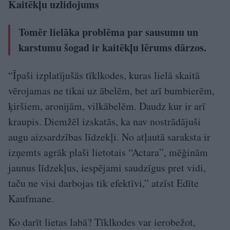
Kaitēkļu uzlidojums
Tomēr lielāka problēma par sausumu un
karstumu šogad ir kaitēkļu lērums dārzos.
“Īpaši izplatījušās tīklkodes, kuras lielā skaitā
vērojamas ne tikai uz ābelēm, bet arī bumbierēm,
ķiršiem, aronijām, vilkābelēm. Daudz kur ir arī
kraupis. Diemžēl izskatās, ka nav nostrādājuši
augu aizsardzības līdzekļi. No atļautā saraksta ir
izņemts agrāk plaši lietotais “Actara”, mēģinām
jaunus līdzekļus, iespējami saudzīgus pret vidi,
taču ne visi darbojas tik efektīvi,” atzīst Edīte
Kaufmane.
Ko darīt lietas labā? Tīkl­kodes var ierobežot,