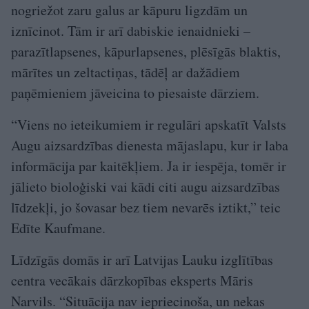
nogriežot zaru galus ar kāpuru ligzdām un
iznīcinot. Tām ir arī dabiskie ienaidnieki –
parazītlapsenes, kāpurlapsenes, plēsīgās blaktis,
mārītes un zeltactiņas, tādēļ ar dažādiem
paņēmieniem jāveicina to piesaiste dārziem.
“Viens no ieteikumiem ir regulāri apskatīt Valsts
Augu aizsardzības dienesta mājaslapu, kur ir laba
informācija par kaitēkļiem. Ja ir iespēja, tomēr ir
jālieto bioloģiski vai kādi citi augu aizsardzības
līdzekļi, jo šovasar bez tiem nevarēs iztikt,” teic
Edīte Kaufmane.
Līdzīgās domās ir arī Latvijas Lauku izglītības
centra vecākais dārzkopības eksperts Māris
Narvils. “Situācija nav iepriecinoša, un nekas