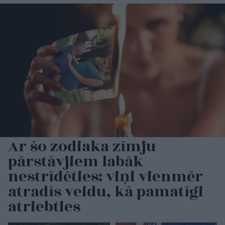
Ar šo zodiaka zīmju
pārstāvjiem labāk
nestrīdēties: viņi vienmēr
atradīs veidu, kā pamatīgi
atriebties