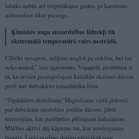
labāks nebūs arī turpmākajos gados, jo karstums
acīmredzot tikai pieaugs.
Ķīmiskie augu aizsardzības līdzekļi tik
ekstremālā temperatūrā vairs nestrādā.
Cilvēki nesaprot, mēģina miglot pa naktīm, bet tas
neko nedod,” teic agronoms. Viņaprāt, problēma ir
tā, ka arvien pieaugošajam kaitēkļu skaitam dārzos
pretī nav dabiskā to ienaidnieku fona.
“Jāpārkārto domāšana! Miglošanas vietā jādomā
par dabiskām ziedošām joslām dārzos, jābūt
teritorijām, kur paslēpties plēsīgiem kukaiņiem.
Mārītes aktīvi dēj kāpurus tur, kur novērojamas
laputis. Liela nozīme derīgo plēsējkukaiņu