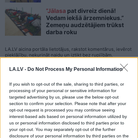
“Jālasa
pat divreiz dienā!
Vedam iekšā ārzemniekus.”
Zemeņu audzētājiem trūkst
darba roku
LA.LV aicina portāla lietotājus, rakstot komentārus, ievērot
pieklājību, nekurināt naidu un iztikt bez rupjībām.
Skatīt komentārus (5)
LA.LV -
Do Not Process My Personal Information
If you wish to opt-out of the sale, sharing to third parties, or
processing of your personal or sensitive information for
targeted advertising by us, please use the below opt-out
LASĪTĀKIE
section to confirm your selection. Please note that after your
opt-out request is processed you may continue seeing
Ar
šo zodiaka zīmju pārstāvjiem labāk
interest-based ads based on personal information utilized by
nestrīdēties: viņi vienmēr atradīs veidu,
us or personal information disclosed to third parties prior to
kā pamatīgi atriebties
your opt-out. You may separately opt-out of the further
disclosure of your personal information by third parties on the