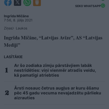
SEKO WHATSAPP
Ingrīda Mičāne
7:56, 8. jūlijs 2021
Ziņas
Laukos
Ingrīda Mičāne, “Latvijas Avīze”, AS “Latvijas
Mediji”
LASĪTĀKIE
Ar šo zodiaka zīmju pārstāvjiem labāk
nestrīdēties: viņi vienmēr atradīs veidu,
kā pamatīgi atriebties
Ārsti nosauc četrus augļus ar kuru ēšanu
pēc 45 gadu vecuma nevajadzētu pārlieku
aizrauties