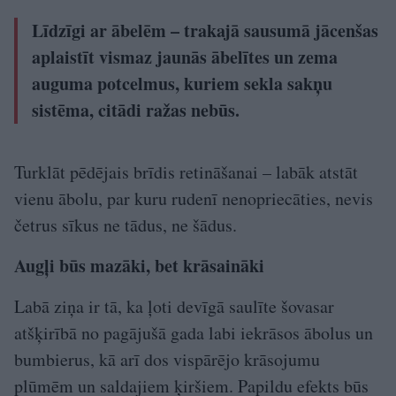
Līdzīgi ar ābelēm – trakajā sausumā jācenšas
aplaistīt vismaz jaunās ābelītes un zema
auguma potcelmus, kuriem sekla sakņu
sistēma, citādi ražas nebūs.
Turklāt pēdējais brīdis retināšanai – labāk atstāt
vienu ābolu, par kuru rudenī nenopriecāties, nevis
četrus sīkus ne tādus, ne šādus.
Augļi būs mazāki, bet krāsaināki
Labā ziņa ir tā, ka ļoti devīgā saulīte šovasar
atšķirībā no pagājušā gada labi iekrāsos ābolus un
bumbierus, kā arī dos vispārējo krāsojumu
plūmēm un saldajiem ķiršiem. Papildu efekts būs