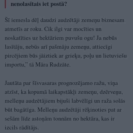
nenolasītais iet postā?
Šī iemesla dēļ daudzi audzētāji zemeņu biznesam
atmetīs ar roku. Cik ilgi var mocīties un
noskatīties uz hektāriem puvušu ogu! Ja nebūs
lasītāju, nebūs arī pašmāju zemeņu, attiecīgi
pircējiem būs jāiztiek ar grieķu, poļu un lietuviešu
importu,” tā Māra Rudzāte.
Jautāta par šīsvasaras prognozējamo ražu, viņa
atzīst, ka kopumā laikap­stākļi zemeņu, dzērveņu,
melleņu audzētājiem bijuši labvēlīgi un raža solās
būt bagātīga. Melleņu audzētāji rēķinoties pat ar
sešām līdz astoņām tonnām no hektāra, kas ir
izcils rādītājs.