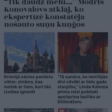
“Tik daudz melu…” Modris
Konovalovs atklāj, ko
ekspertīzē konstatēja
nošauto suņu kuņģos
Krievijā sācies pavēstu
“Tā sanāca, ka iemīlējās
vilnis: zināms, kas
divi cilvēki ar lielu gadu
notiek ar tiem, kuri tās
starpību,” Linda Kalniņa
izvēlas ignorēt
pirmo reizi publiski
apstiprina laulību ar
Džilindžeru