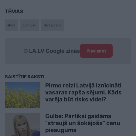
TĒMAS
āboli
bumbieri
dārza darbi
LA.LV Google ziņās
Pievienot
SAISTĪTIE RAKSTI
Pirmo reizi Latvijā iznīcināti
vasaras rapša sējumi. Kāds
varēja būt risks videi?
Gulbe: Pārtikai gaidāms
“straujš un šokējošs” cenu
pieaugums