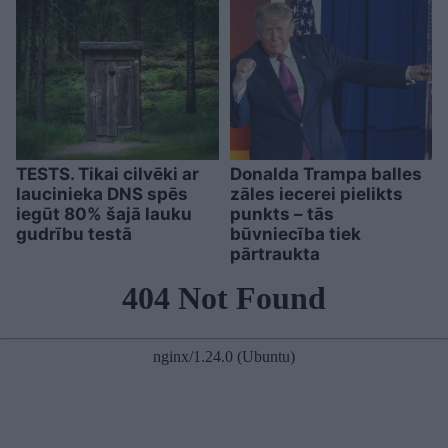
TESTS. Tikai cilvēki ar
Donalda Trampa balles
laucinieka DNS spēs
zāles iecerei pielikts
iegūt 80% šajā lauku
punkts – tās
gudrību testā
būvniecība tiek
pārtraukta