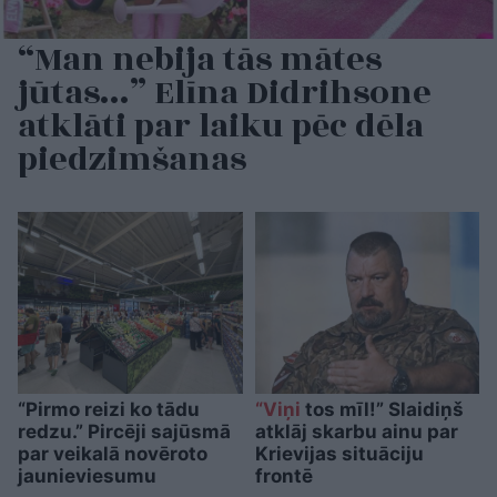
“Man nebija tās mātes
jūtas…” Elīna Didrihsone
atklāti par laiku pēc dēla
piedzimšanas
“Pirmo reizi ko tādu
“Viņi
tos mīl!” Slaidiņš
redzu.” Pircēji sajūsmā
atklāj skarbu ainu par
par veikalā novēroto
Krievijas situāciju
jaunieviesumu
frontē