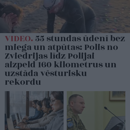
VIDEO.
55 stundas ūdenī bez
miega un atpūtas: Polis no
Zviedrijas līdz Polijai
aizpeld 160 kilometrus un
uzstāda vēsturisku
rekordu