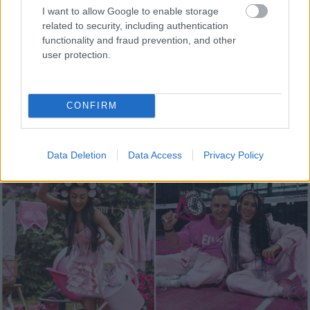
I want to allow Google to enable storage
related to security, including authentication
functionality and fraud prevention, and other
user protection.
“Man pat neomulīgi
Pierīgā
notikusi smaga
palika!” Sēņotāja mežā
avārija – viens no
CONFIRM
uziet ļoti biedējošu
šoferiem aizbēdzis no
vietu
notikuma vietas
Data Deletion
Data Access
Privacy Policy