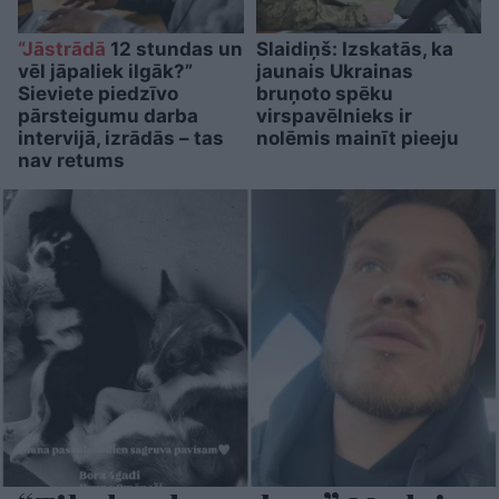
“Jāstrādā
12 stundas un
Slaidiņš: Izskatās, ka
vēl jāpaliek ilgāk?”
jaunais Ukrainas
Sieviete piedzīvo
bruņoto spēku
pārsteigumu darba
virspavēlnieks ir
intervijā, izrādās – tas
nolēmis mainīt pieeju
nav retums