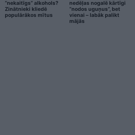
“nekaitīgs” alkohols?
nedēļas nogalē kārtīgi
Zinātnieki kliedē
“nodos uguņus”, bet
populārākos mītus
vienai – labāk palikt
mājās