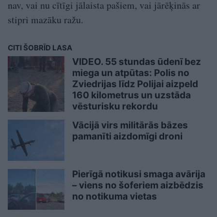
nav, vai nu cītīgi jālaista pašiem, vai jārēķinās ar
stipri mazāku ražu.
CITI ŠOBRĪD LASA
VIDEO. 55 stundas ūdenī bez
miega un atpūtas: Polis no
Zviedrijas līdz Polijai aizpeld
160 kilometrus un uzstāda
vēsturisku rekordu
Vācijā virs militārās bāzes
pamanīti aizdomīgi droni
Pierīgā notikusi smaga avārija
– viens no šoferiem aizbēdzis
no notikuma vietas