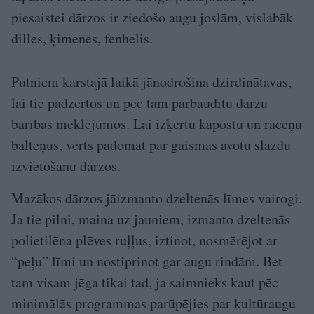
piesaistei dārzos ir ziedošo augu joslām, vislabāk
dilles, ķimenes, fenhelis.
Putniem karstajā laikā jānodrošina dzirdinātavas,
lai tie padzertos un pēc tam pārbaudītu dārzu
barības meklējumos. Lai izķertu kāpostu un rāceņu
balteņus, vērts padomāt par gaismas avotu slazdu
izvietošanu dārzos.
Mazākos dārzos jāizmanto dzeltenās līmes vairogi.
Ja tie pilni, maina uz jauniem, izmanto dzeltenās
polietilēna plēves ruļļus, iztinot, nosmērējot ar
“peļu” līmi un nostiprinot gar augu rindām. Bet
tam visam jēga tikai tad, ja saimnieks kaut pēc
minimālās programmas parūpējies par kultūraugu