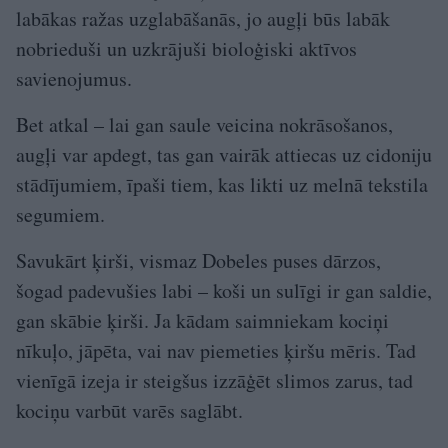
labākas ražas uzglabāšanās, jo augļi būs labāk
nobrieduši un uzkrājuši bioloģiski aktīvos
savienojumus.
Bet atkal – lai gan saule veicina nokrāsošanos,
augļi var apdegt, tas gan vairāk attiecas uz cidoniju
stādījumiem, īpaši tiem, kas likti uz melnā tekstila
segumiem.
Savukārt ķirši, vismaz Dobeles puses dārzos,
šogad padevušies labi – koši un sulīgi ir gan saldie,
gan skābie ķirši. Ja kādam saimniekam kociņi
nīkuļo, jāpēta, vai nav piemeties ķiršu mēris. Tad
vienīgā izeja ir steigšus izzāģēt slimos zarus, tad
kociņu varbūt varēs saglābt.