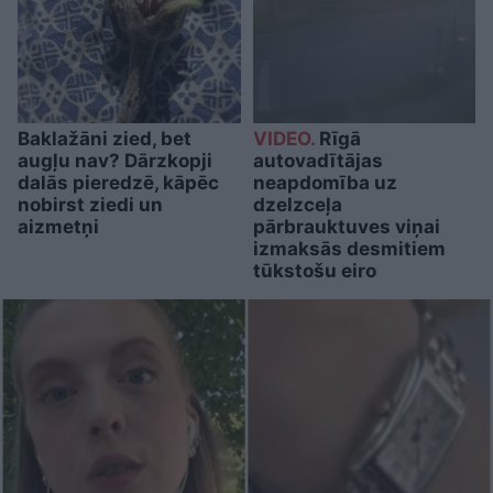
Baklažāni zied, bet
VIDEO.
Rīgā
augļu nav? Dārzkopji
autovadītājas
dalās pieredzē, kāpēc
neapdomība uz
nobirst ziedi un
dzelzceļa
aizmetņi
pārbrauktuves viņai
izmaksās desmitiem
tūkstošu eiro