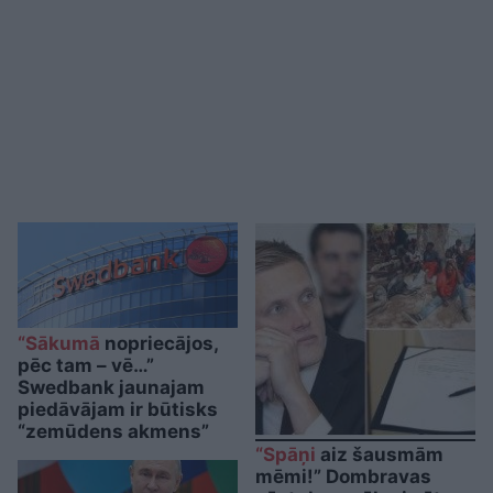
“Sākumā
nopriecājos,
pēc tam – vē…”
Swedbank jaunajam
piedāvājam ir būtisks
“zemūdens akmens”
“Spāņi
aiz šausmām
mēmi!” Dombravas