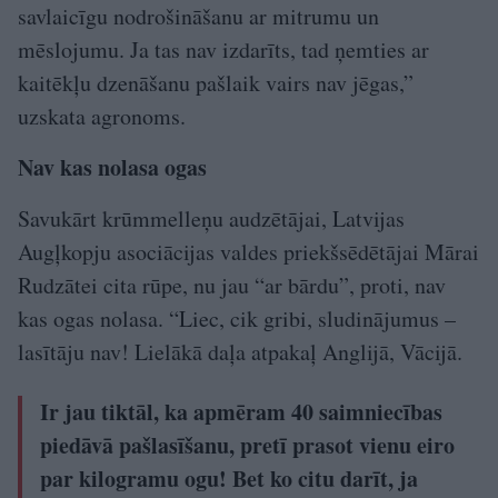
savlaicīgu nodrošināšanu ar mitrumu un
mēslojumu. Ja tas nav izdarīts, tad ņemties ar
kaitēkļu dzenāšanu pašlaik vairs nav jēgas,”
uzskata agronoms.
Nav kas nolasa ogas
Savukārt krūmmelleņu audzētājai, Latvijas
Augļkopju asociācijas valdes priekšsēdētājai Mārai
Rudzātei cita rūpe, nu jau “ar bārdu”, proti, nav
kas ogas nolasa. “Liec, cik gribi, sludinājumus –
lasītāju nav! Lielākā daļa atpakaļ Anglijā, Vācijā.
Ir jau tiktāl, ka apmēram 40 saimniecības
piedāvā pašlasīšanu, pretī prasot vienu eiro
par kilogramu ogu! Bet ko citu darīt, ja