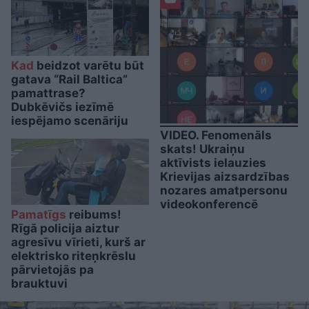
Kad
beidzot varētu būt
gatava “Rail Baltica”
pamattrase?
Dubkēvičs iezīmē
iespējamo scenāriju
VIDEO. Fenomenāls
skats! Ukraiņu
aktīvists ielauzies
Krievijas aizsardzības
nozares amatpersonu
videokonferencē
Pamatīgs
reibums!
Rīgā policija aiztur
agresīvu vīrieti, kurš ar
elektrisko riteņkrēslu
pārvietojās pa
brauktuvi