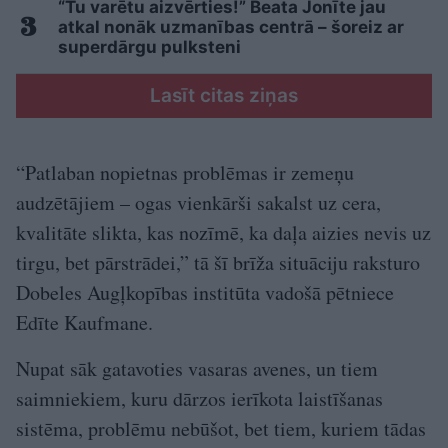
“Tu varētu aizvērties!” Beata Jonīte jau
atkal nonāk uzmanības centrā – šoreiz ar
superdārgu pulksteni
Lasīt citas ziņas
“Patlaban nopietnas problēmas ir zemeņu
audzētājiem – ogas vienkārši sakalst uz cera,
kvalitāte slikta, kas nozīmē, ka daļa aizies nevis uz
tirgu, bet pārstrādei,” tā šī brīža situāciju raksturo
Dobeles Augļkopības institūta vadošā pētniece
Edīte Kaufmane.
Nupat sāk gatavoties vasaras avenes, un tiem
saimniekiem, kuru dārzos ierīkota laistīšanas
sistēma, problēmu nebūšot, bet tiem, kuriem tādas