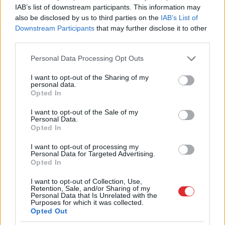
Ārsti
nosauc četrus augļus ar kuru ēšanu
IAB’s list of downstream participants. This information may
pēc 45 gadu vecuma nevajadzētu pārlieku
also be disclosed by us to third parties on the
IAB’s List of
aizrauties
Downstream Participants
that may further disclose it to other
third parties.
“Tu varētu aizvērties!” Beata Jonīte jau
Please note that this website/app uses one or more Google
Personal Data Processing Opt Outs
atkal nonāk uzmanības centrā – šoreiz ar
services and may gather and store information including but
superdārgu pulksteni
not limited to your visit or usage behaviour. You may click to
I want to opt-out of the Sharing of my
personal data.
grant or deny consent to Google and its third-party tags to
Opted In
Nabaga
cilvēks! “Pepco” veikalā kāds
use your data for below specified purposes in below Google
pircējs dabūjis dzirdēt to, ko viņam
consent section.
I want to opt-out of the Sale of my
noteikti nebūtu jādzird
Personal Data.
Opted In
“Man pat neomulīgi palika!” Sēņotāja
I want to opt-out of processing my
mežā uziet ļoti biedējošu vietu
5
Personal Data for Targeted Advertising.
Opted In
“Tik daudz melu…” Modris Konovalovs
I want to opt-out of Collection, Use,
Retention, Sale, and/or Sharing of my
atklāj, ko ekspertīzē konstatēja nošauto
Personal Data that Is Unrelated with the
suņu kuņģos
2
Purposes for which it was collected.
Opted Out
Lasīt citas ziņas