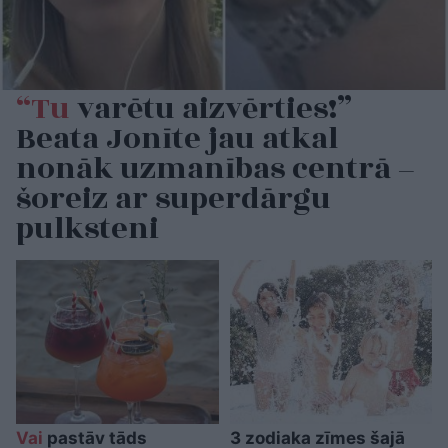
“Tu
varētu aizvērties!”
Beata Jonīte jau atkal
nonāk uzmanības centrā –
šoreiz ar superdārgu
pulksteni
Vai
pastāv tāds
3 zodiaka zīmes šajā