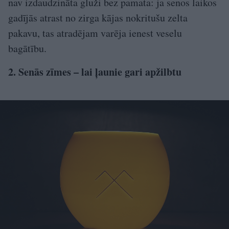
nav izdaudzināta gluži bez pamata: ja senos laikos
gadījās atrast no zirga kājas nokritušu zelta
pakavu, tas atradējam varēja ienest veselu
bagātību.
2. Senās zīmes – lai ļaunie gari apžilbtu