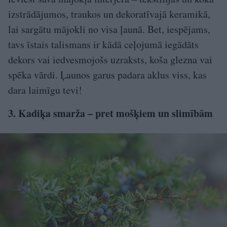
izstrādājumos, traukos un dekoratīvajā keramikā,
lai sargātu mājokli no visa ļaunā. Bet, iespējams,
tavs īstais talismans ir kādā ceļojumā iegādāts
dekors vai iedvesmojošs uzraksts, koša glezna vai
spēka vārdi. Ļaunos garus padara aklus viss, kas
dara laimīgu tevi!
3. Kadiķa smarža – pret mošķiem un slimībām