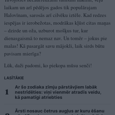
laikam un arī pēdējos gados tik populārajam
Halovīnam, sarosās arī cilvēku iztēle. Kad redzes
iespējas ir ierobežotas, modrākas kļūst citas maņas
– dzirde un oža, uzburot mošķus tur, kur
dienasgaismā to nemaz nav. Un tomēr – jokus pie
malas! Kā pasargāt savu mājokli, laik sirds būtu
pavisam mierīga?
Lūk, daži padomi, ko piekopa mūsu senči!
LASĪTĀKIE
Ar šo zodiaka zīmju pārstāvjiem labāk
nestrīdēties: viņi vienmēr atradīs veidu,
kā pamatīgi atriebties
Ārsti nosauc četrus augļus ar kuru ēšanu