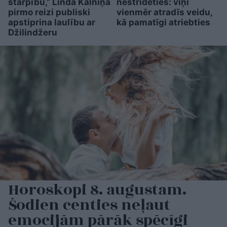
starpību,” Linda Kalniņa
nestrīdēties: viņi
pirmo reizi publiski
vienmēr atradīs veidu,
apstiprina laulību ar
kā pamatīgi atriebties
Džilindžeru
Horoskopi 8. augustam.
Šodien centies neļaut
emocijām pārāk spēcīgi