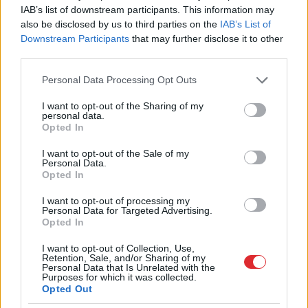
IAB’s list of downstream participants. This information may
SAISTĪTIE RAKSTI
also be disclosed by us to third parties on the
IAB’s List of
Downstream Participants
that may further disclose it to other
Spēcīgs amulets pret ļaunumu
third parties.
kopš senseniem laikiem: to var
izveidot pats
Please note that this website/app uses one or more Google
Personal Data Processing Opt Outs
services and may gather and store information including but
not limited to your visit or usage behaviour. You may click to
I want to opt-out of the Sharing of my
7
augļukoki un to maģiskās
personal data.
grant or deny consent to Google and its third-party tags to
spējas: bagātībai, veiksmei un
Opted In
use your data for below specified purposes in below Google
pašapziņai
consent section.
I want to opt-out of the Sale of my
Personal Data.
Opted In
3
senlatviešu ticējumi, ko
nedrīkst darīt saulrietā un
I want to opt-out of processing my
Personal Data for Targeted Advertising.
saulainās dienās
Opted In
I want to opt-out of Collection, Use,
Retention, Sale, and/or Sharing of my
LA.LV aicina portāla lietotājus, rakstot komentārus, ievērot
Personal Data that Is Unrelated with the
pieklājību, nekurināt naidu un iztikt bez rupjībām.
Purposes for which it was collected.
Opted Out
Skatīt komentārus (60)