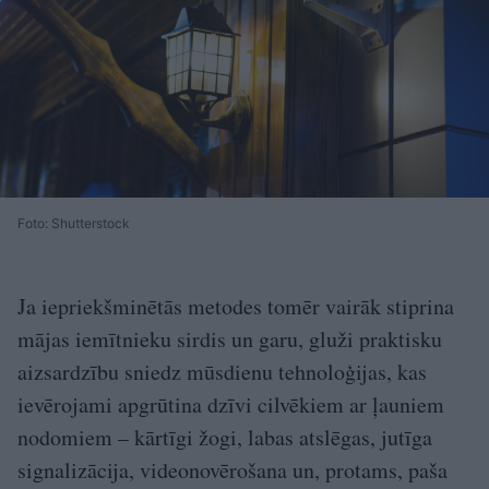
Foto: Shutterstock
Ja iepriekšminētās metodes tomēr vairāk stiprina
mājas iemītnieku sirdis un garu, gluži praktisku
aizsardzību sniedz mūsdienu tehnoloģijas, kas
ievērojami apgrūtina dzīvi cilvēkiem ar ļauniem
nodomiem – kārtīgi žogi, labas atslēgas, jutīga
signalizācija, videonovērošana un, protams, paša