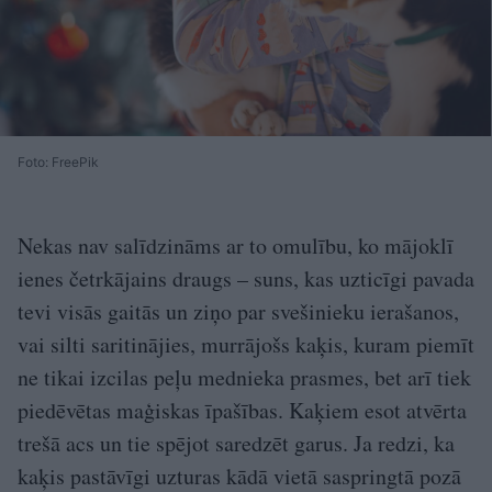
Foto: FreePik
Nekas nav salīdzināms ar to omulību, ko mājoklī
ienes četrkājains draugs – suns, kas uzticīgi pavada
tevi visās gaitās un ziņo par svešinieku ierašanos,
vai silti saritinājies, murrājošs kaķis, kuram piemīt
ne tikai izcilas peļu mednieka prasmes, bet arī tiek
piedēvētas maģiskas īpašības. Kaķiem esot atvērta
trešā acs un tie spējot saredzēt garus. Ja redzi, ka
kaķis pastāvīgi uzturas kādā vietā saspringtā pozā