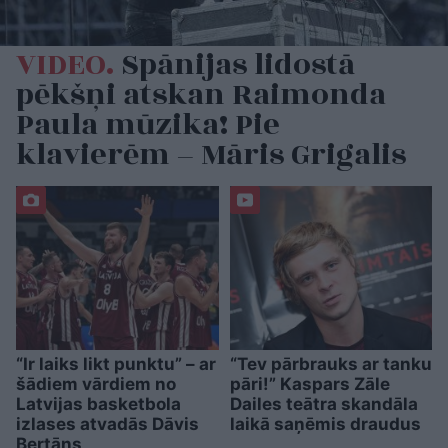
VIDEO.
Spānijas lidostā
pēkšņi atskan Raimonda
Paula mūzika! Pie
klavierēm – Māris Grigalis
“Ir laiks likt punktu” – ar
“Tev pārbrauks ar tanku
šādiem vārdiem no
pāri!” Kaspars Zāle
Latvijas basketbola
Dailes teātra skandāla
izlases atvadās Dāvis
laikā saņēmis draudus
Bertāns