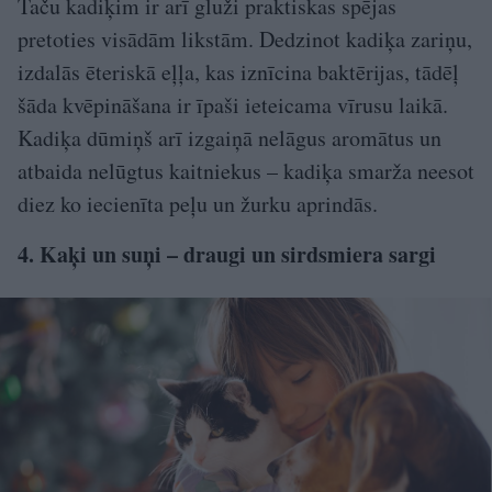
Taču kadiķim ir arī gluži praktiskas spējas
pretoties visādām likstām. Dedzinot kadiķa zariņu,
izdalās ēteriskā eļļa, kas iznīcina baktērijas, tādēļ
šāda kvēpināšana ir īpaši ieteicama vīrusu laikā.
Kadiķa dūmiņš arī izgaiņā nelāgus aromātus un
atbaida nelūgtus kaitniekus – kadiķa smarža neesot
diez ko iecienīta peļu un žurku aprindās.
4. Kaķi un suņi – draugi un sirdsmiera sargi