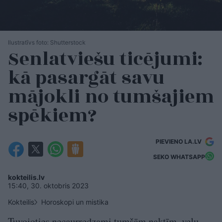
Ilustratīvs foto: Shutterstock
Senlatviešu ticējumi:
kā pasargāt savu
mājokli no tumšajiem
spēkiem?
PIEVIENO LA.LV
SEKO WHATSAPP
kokteilis.lv
15:40, 30. oktobris 2023
Kokteilis
Horoskopi un mistika
Tuvojoties necaurredzami tumšām naktīm, veļu