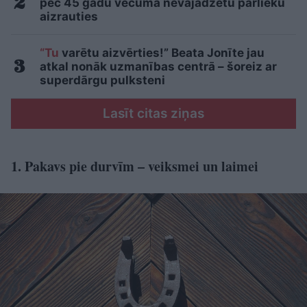
pēc 45 gadu vecuma nevajadzētu pārlieku
aizrauties
“Tu
varētu aizvērties!” Beata Jonīte jau
atkal nonāk uzmanības centrā – šoreiz ar
superdārgu pulksteni
Lasīt citas ziņas
1. Pakavs pie durvīm – veiksmei un laimei