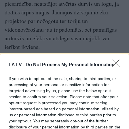
piesardzība, neatstājot atvērtas durvis un logu, ja
dodies ārpus mājas. Jaunajos dzīvojamo ēku
projektos par nožogotu teritoriju un
videonovērošanu jau ir padomāts, bet pamatīgas
ārdurvis un efektīvu atslēgu savā mājoklī var
ierīkot ikviens.
TĒMAS
LA.LV -
Do Not Process My Personal Information
ezoterika
gari
kā pasargāt mājokli
ļaunums
If you wish to opt-out of the sale, sharing to third parties, or
processing of your personal or sensitive information for
senlatviešu ticējumi
ticējumi
tumšie spēki
targeted advertising by us, please use the below opt-out
section to confirm your selection. Please note that after your
opt-out request is processed you may continue seeing
interest-based ads based on personal information utilized by
LA.LV Google ziņās
Pievienot
us or personal information disclosed to third parties prior to
your opt-out. You may separately opt-out of the further
disclosure of your personal information by third parties on the