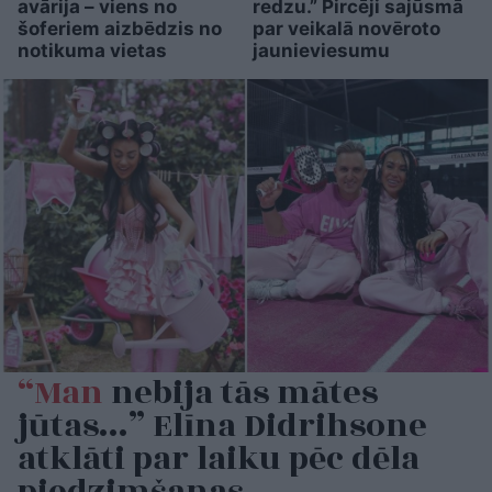
avārija – viens no
redzu.” Pircēji sajūsmā
šoferiem aizbēdzis no
par veikalā novēroto
notikuma vietas
jaunieviesumu
“Man
nebija tās mātes
jūtas…” Elīna Didrihsone
atklāti par laiku pēc dēla
piedzimšanas