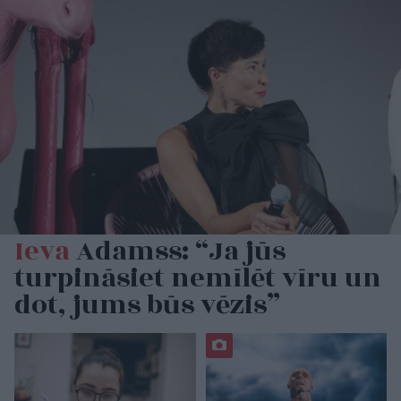
Ieva
Adamss: “Ja jūs
turpināsiet nemīlēt vīru un
dot, jums būs vēzis”