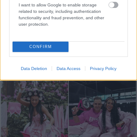
noteikti nebūtu jādzird
I want to allow Google to enable storage
related to security, including authentication
3 zodiaka zīmes šajā nedēļas nogalē
functionality and fraud prevention, and other
kārtīgi “nodos uguņus”, bet vienai – labāk
user protection.
palikt mājās
ASV izlūkdienesti atklāj Putina iespējamo
CONFIRM
nākamo soli: risks pieaugs jau šoruden
2
Lasīt citas ziņas
Data Deletion
Data Access
Privacy Policy