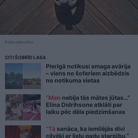
Publicitātes foto
CITI ŠOBRĪD LASA
Pierīgā notikusi smaga avārija
– viens no šoferiem aizbēdzis
no notikuma vietas
“Man
nebija tās mātes jūtas…”
Elīna Didrihsone atklāti par
laiku pēc dēla piedzimšanas
“Tā
sanāca, ka iemīlējās divi
cilvēki ar lielu gadu starpību,”