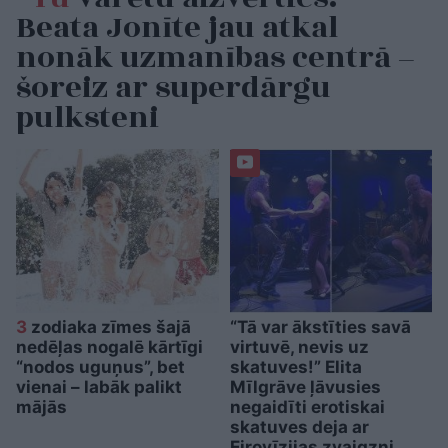
Beata Jonīte jau atkal
nonāk uzmanības centrā –
šoreiz ar superdārgu
pulksteni
3
zodiaka zīmes šajā
“Tā var ākstīties savā
nedēļas nogalē kārtīgi
virtuvē, nevis uz
“nodos uguņus”, bet
skatuves!” Elita
vienai – labāk palikt
Mīlgrāve ļāvusies
mājās
negaidīti erotiskai
skatuves deja ar
Eirovīzijas zvaigzni