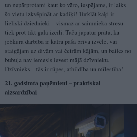
un nepārprotami kaut ko vēro, iespējams, ir laiks
šo vietu izkvēpināt ar kadiķi! Turklāt kaķi ir
lieliski dziednieki – vismaz ar saimnieka stresu
tiek prot tikt galā izcili. Taču jāpatur prātā, ka
jebkura darbība ir katra paša brīva izvēle, vai
staigājam uz divām vai četrām kājām, un bailes no
bubuļa nav iemesls ievest mājā dzīvnieku.
Dzīvnieks – tās ir rūpes, atbildība un mīlestība!
21. gadsimta paņēmieni – praktiskai
aizsardzībai