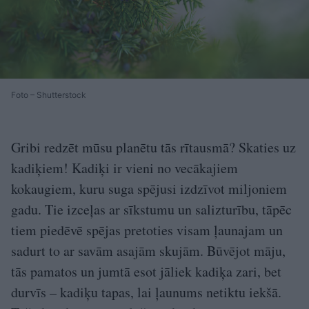
Foto – Shutterstock
Gribi redzēt mūsu planētu tās rītausmā? Skaties uz
kadiķiem! Kadiķi ir vieni no vecākajiem
kokaugiem, kuru suga spējusi izdzīvot miljoniem
gadu. Tie izceļas ar sīkstumu un salizturību, tāpēc
tiem piedēvē spējas pretoties visam ļaunajam un
sadurt to ar savām asajām skujām. Būvējot māju,
tās pamatos un jumtā esot jāliek kadiķa zari, bet
durvīs – kadiķu tapas, lai ļaunums netiktu iekšā.