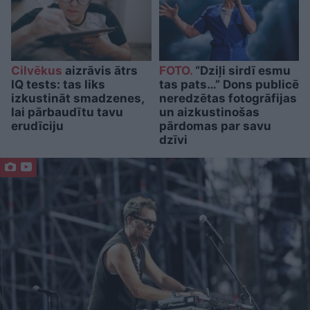
Cilvēkus
aizrāvis ātrs
FOTO.
“Dziļi sirdī esmu
IQ tests: tas liks
tas pats…” Dons publicē
izkustināt smadzenes,
neredzētas fotogrāfijas
lai pārbaudītu tavu
un aizkustinošas
erudīciju
pārdomas par savu
dzīvi