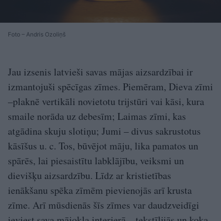
Foto – Andris Ozoliņš
Jau izsenis latvieši savas mājas aizsardzībai ir
izmantojuši spēcīgas zīmes. Piemēram, Dieva zīmi
–plaknē vertikāli novietotu trijstūri vai kāsi, kura
smaile norāda uz debesīm; Laimas zīmi, kas
atgādina skuju slotiņu; Jumi – divus sakrustotus
kāsīšus u. c. Tos, būvējot māju, lika pamatos un
spārēs, lai piesaistītu labklājību, veiksmi un
dievišķu aizsardzību. Līdz ar kristietības
ienākšanu spēka zīmēm pievienojās arī krusta
zīme. Arī mūsdienās šīs zīmes var daudzveidīgi
ieviest sava mājokļa interjerā – tekstīlijās un koka