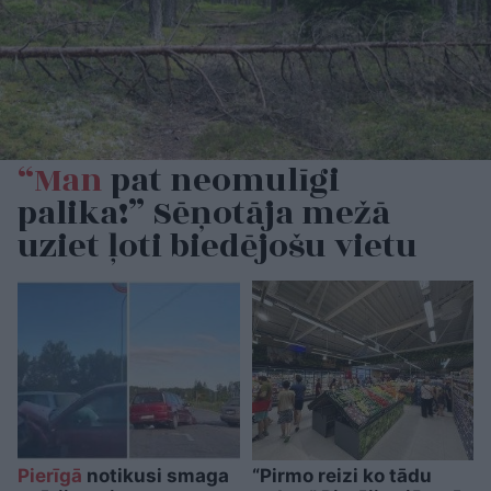
“Man
pat neomulīgi
palika!” Sēņotāja mežā
uziet ļoti biedējošu vietu
Pierīgā
notikusi smaga
“Pirmo reizi ko tādu