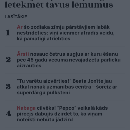
ietekmēt tavus lēmumus
LASĪTĀKIE
Ar
šo zodiaka zīmju pārstāvjiem labāk
nestrīdēties: viņi vienmēr atradīs veidu,
kā pamatīgi atriebties
Ārsti
nosauc četrus augļus ar kuru ēšanu
pēc 45 gadu vecuma nevajadzētu pārlieku
aizrauties
“Tu varētu aizvērties!” Beata Jonīte jau
atkal nonāk uzmanības centrā – šoreiz ar
superdārgu pulksteni
Nabaga
cilvēks! “Pepco” veikalā kāds
pircējs dabūjis dzirdēt to, ko viņam
noteikti nebūtu jādzird