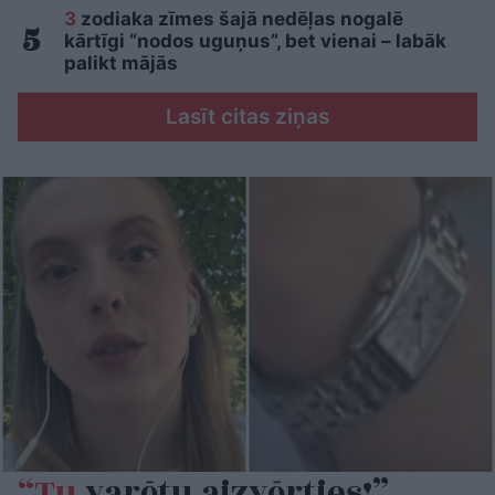
3
zodiaka zīmes šajā nedēļas nogalē
kārtīgi “nodos uguņus”, bet vienai – labāk
palikt mājās
Lasīt citas ziņas
“Tu
varētu aizvērties!”