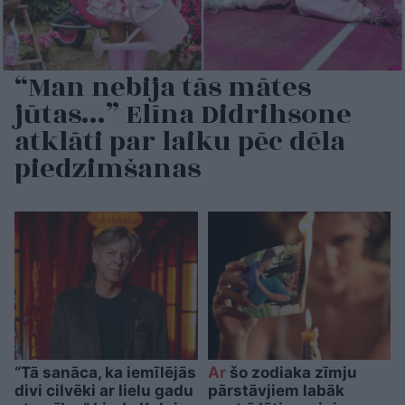
“Man nebija tās mātes
jūtas…” Elīna Didrihsone
atklāti par laiku pēc dēla
piedzimšanas
“Tā sanāca, ka iemīlējās
Ar
šo zodiaka zīmju
divi cilvēki ar lielu gadu
pārstāvjiem labāk