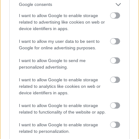
Google consents
I want to allow Google to enable storage
Atcelt
Ziņot
related to advertising like cookies on web or
device identifiers in apps.
LASĪTĀKIE
I want to allow my user data to be sent to
Ar
šo zodiaka zīmju pārstāvjiem labāk
nestrīdēties: viņi vienmēr atradīs veidu,
Google for online advertising purposes.
kā pamatīgi atriebties
I want to allow Google to send me
personalized advertising.
Ārsti
nosauc četrus augļus ar kuru ēšanu
pēc 45 gadu vecuma nevajadzētu pārlieku
I want to allow Google to enable storage
aizrauties
related to analytics like cookies on web or
device identifiers in apps.
“Tu varētu aizvērties!” Beata Jonīte jau
atkal nonāk uzmanības centrā – šoreiz ar
I want to allow Google to enable storage
superdārgu pulksteni
related to functionality of the website or app.
I want to allow Google to enable storage
Nabaga
cilvēks! “Pepco” veikalā kāds
related to personalization.
pircējs dabūjis dzirdēt to, ko viņam