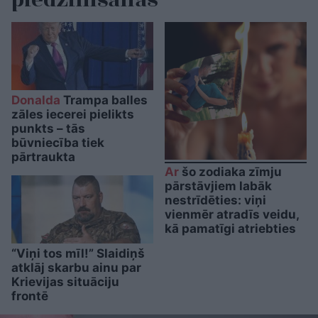
Donalda
Trampa balles
zāles iecerei pielikts
punkts – tās
būvniecība tiek
pārtraukta
Ar
šo zodiaka zīmju
pārstāvjiem labāk
nestrīdēties: viņi
vienmēr atradīs veidu,
kā pamatīgi atriebties
“Viņi tos mīl!” Slaidiņš
atklāj skarbu ainu par
Krievijas situāciju
frontē