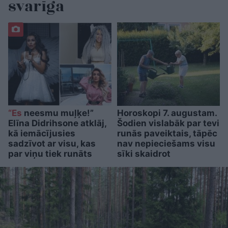
svarīga
“Es
neesmu muļķe!”
Horoskopi 7. augustam.
Elīna Didrihsone atklāj,
Šodien vislabāk par tevi
kā iemācījusies
runās paveiktais, tāpēc
sadzīvot ar visu, kas
nav nepieciešams visu
par viņu tiek runāts
sīki skaidrot