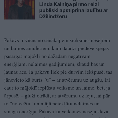
Linda Kalniņa pirmo reizi
publiski apstiprina laulību ar
Džilindžeru
Pakavs ir viens no senākajiem veiksmes nesējiem
un laimes amuletiem, kam daudzi piedēvē spējas
pasargāt mājokli no dažādām negatīvām
enerģijām, nelaimes gadījumiem, skaudības un
ļaunas acs. Ja pakavu liek pie durvīm iekšpusē, tas
jānovieto kā burts “u” – ar atvērumu uz augšu, lai
caur to mājoklī ieplūstu veiksme un laime, bet, ja
ārpusē, – gluži otrādi, ar atvērumu uz leju, lai pār
to “notecētu” un mājā neiekļūtu nelaimes un
smaga enerģija. Pakava kā veiksmes nesēja slava