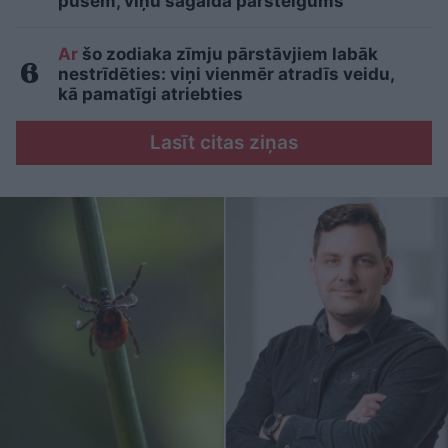
pusēm, viņu sagaida pārsteigums
Ar
šo zodiaka zīmju pārstāvjiem labāk
nestrīdēties: viņi vienmēr atradīs veidu,
kā pamatīgi atriebties
Lasīt citas ziņas