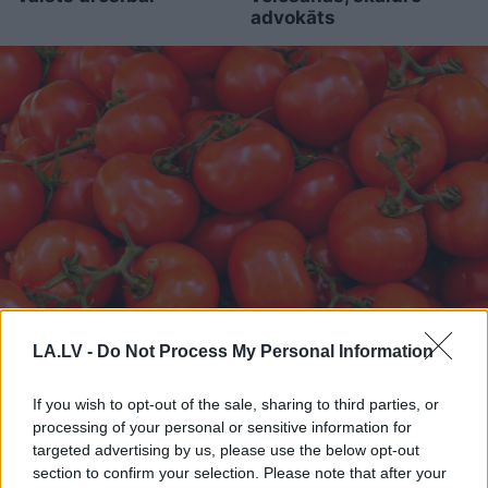
advokāts
FOTO.
“Vai tas ir normāli?”
LA.LV -
Do Not Process My Personal Information
Guntars veikalā nopērk
If you wish to opt-out of the sale, sharing to third parties, or
tomātu, taču, pārgriežot to
processing of your personal or sensitive information for
uz pusēm, viņu sagaida
targeted advertising by us, please use the below opt-out
pārsteigums
section to confirm your selection. Please note that after your