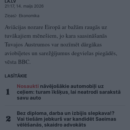
LA.LV
21:17, 14. maijs 2026
Ziņas
Ekonomika
Aviācijas nozare Eiropā ar bažām raugās uz
tuvākajiem mēnešiem, jo kara saasināšanās
Tuvajos Austrumos var nozīmēt dārgākas
aviobiļetes un sarežģījumus degvielas piegādēs,
vēsta BBC.
LASĪTĀKIE
Nosaukti
nāvējošākie automobiļi uz
ceļiem: turam īkšķus, lai neatrodi sarakstā
savu auto
Bez diploma, darba un izbijis slepkava!?
Vai tiešām jebkurš var kandidēt Saeimas
vēlēšanās, skaidro advokāts