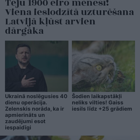
Teju 1900 eiro mēnesī!
Viena ieslodzītā uzturēšana
Latvijā kļūst arvien
dārgāka
Ukrainā noslēgusies 40
Šodien laikapstākļi
dienu operācija.
neliks vilties! Gaiss
Zelenskis norāda, ka ir
iesils līdz +25 grādiem
apmierināts un
zaudējumi esot
iespaidīgi