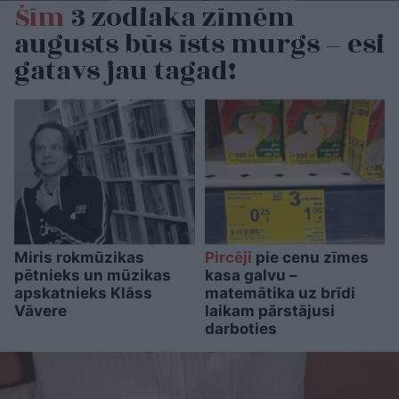
Šīm
3 zodiaka zīmēm
augusts būs īsts murgs – esi
gatavs jau tagad!
Miris rokmūzikas
Pircēji
pie cenu zīmes
pētnieks un mūzikas
kasa galvu –
apskatnieks Klāss
matemātika uz brīdi
Vāvere
laikam pārstājusi
darboties