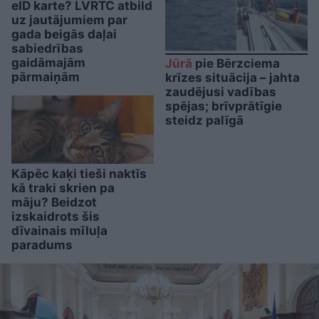
eID karte? LVRTC atbild
uz jautājumiem par
gada beigās daļai
sabiedrības
gaidāmajām
Jūrā
pie Bērzciema
pārmaiņām
krīzes situācija – jahta
zaudējusi vadības
spējas; brīvprātīgie
steidz palīgā
Kāpēc kaķi tieši naktīs
kā traki skrien pa
māju? Beidzot
izskaidrots šis
dīvainais mīluļa
paradums