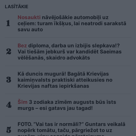
LASĪTĀKIE
Nosaukti
nāvējošākie automobiļi uz
ceļiem: turam īkšķus, lai neatrodi sarakstā
savu auto
Bez
diploma, darba un izbijis slepkava!?
Vai tiešām jebkurš var kandidēt Saeimas
vēlēšanās, skaidro advokāts
Kā duncis mugurā! Bagātā Krievijas
kaimiņvalsts praktiski atteikusies no
Krievijas naftas iepirkšanas
Šīm
3 zodiaka zīmēm augusts būs īsts
murgs – esi gatavs jau tagad!
FOTO. “Vai tas ir normāli?” Guntars veikalā
nopērk tomātu, taču, pārgriežot to uz