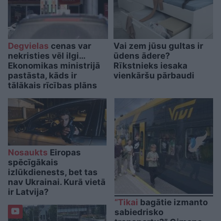
Degvielas
cenas var
Vai zem jūsu gultas ir
nekristies vēl ilgi…
ūdens ādere?
Ekonomikas ministrijā
Rīkstnieks iesaka
pastāsta, kāds ir
vienkāršu pārbaudi
tālākais rīcības plāns
Nosaukts
Eiropas
spēcīgākais
izlūkdienests, bet tas
nav Ukrainai. Kurā vietā
ir Latvija?
“Tikai
bagātie izmanto
sabiedrisko