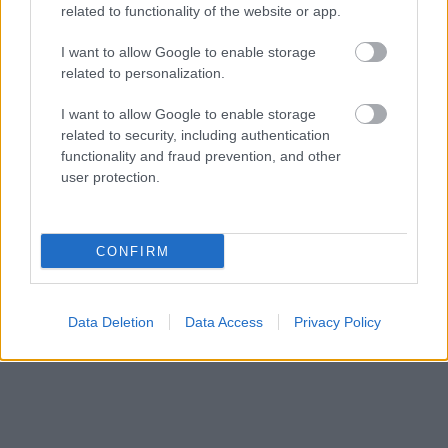
related to functionality of the website or app.
I want to allow Google to enable storage
“Mēs
turpināmies!”
VIDEO.
Smaga nakts
related to personalization.
Kaspars Zemītis ar
Odesā – Krievijas
lepnumu atrāda savu
triecienos sagrautas
I want to allow Google to enable storage
jauno statusu
ēkas un ievainoti cilvēki
related to security, including authentication
functionality and fraud prevention, and other
user protection.
CONFIRM
Data Deletion
Data Access
Privacy Policy