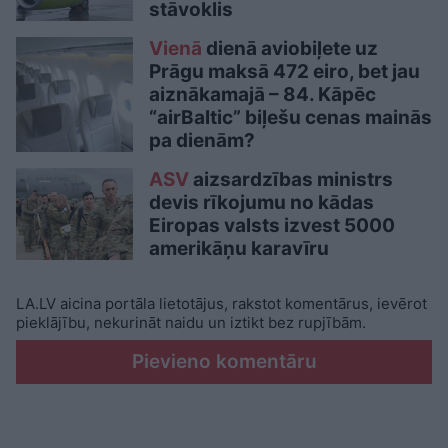
stāvoklis
Vienā
dienā aviobiļete uz
Prāgu maksā 472 eiro, bet jau
aiznākamajā – 84. Kāpēc
“airBaltic” biļešu cenas mainās
pa dienām?
ASV
aizsardzības ministrs
devis rīkojumu no kādas
Eiropas valsts izvest 5000
amerikāņu karavīru
LA.LV aicina portāla lietotājus, rakstot komentārus, ievērot
pieklājību, nekurināt naidu un iztikt bez rupjībām.
Pievieno komentāru