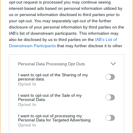
opt-out request is processed you may continue seeing
interest-based ads based on personal information utilized by
us or personal information disclosed to third parties prior to
your opt-out. You may separately opt-out of the further
disclosure of your personal information by third parties on the
IAB’s list of downstream participants. This information may
also be disclosed by us to third parties on the
IAB’s List of
Downstream Participants
that may further disclose it to other
third parties.
Please note that this website/app uses one or more Google
Personal Data Processing Opt Outs
Viņu skatiens
TESTS.
Ja vari izlasīt
services and may gather and store information including but
“izurbjas” citiem cauri:
vārdus, kas apgriezti
not limited to your visit or usage behaviour. You may click to
I want to opt-out of the Sharing of my
3 datumi, kuros
augšpēdus, ar tevi
personal data.
grant or deny consent to Google and its third-party tags to
dzimušos mēdz
pagaidām viss ir
Opted In
use your data for below specified purposes in below Google
uzskatīt par
kārtībā
consent section.
I want to opt-out of the Sale of my
biedējošiem
Personal Data.
Opted In
I want to opt-out of processing my
Personal Data for Targeted Advertising.
Opted In