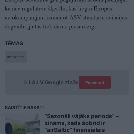
ka nav regulatīvu šķēršļu, kas liegtu Eiropas
aviokompānijām izmantot ASV standarta aviācijas
degvielu, ja tas tiek darīts piesardzīgi.
TĒMAS
aviobiļetes
LA.LV Google ziņās
Pievienot
SAISTĪTIE RAKSTI
“Sezonāli vājāks periods” –
zināms, kāds šobrīd ir
“airBaltic” finansiālais