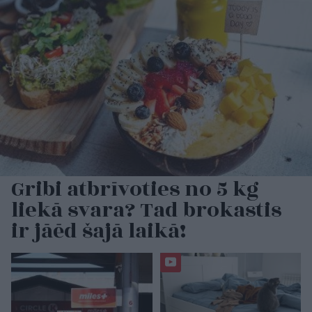
Gribi atbrīvoties no 5 kg
liekā svara? Tad brokastis
ir jāēd šajā laikā!