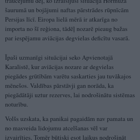
traucējumu dēļ, ko izraisījusi situācija Hormuza
šaurumā un bojājumi naftas pārstrādes rūpnīcām
Persijas līcī. Eiropa lielā mērā ir atkarīga no
importa no šī reģiona, tādēļ nozarē pieaug bažas
par iespējamu aviācijas degvielas deficītu vasarā.
Īpaši uzmanīgi situācijai seko Apvienotajā
Karalistē, kur aviācijas nozare ar degvielas
piegādes grūtībām varētu saskarties jau tuvākajos
mēnešos. Valdības pārstāvji gan norāda, ka
piegādātāji uztur rezerves, lai nodrošinātu sistēmas
noturību.
Volšs uzskata, ka panikai pagaidām nav pamata un
no masveida lidojumu atcelšanas vēl var
izvairīties. Tomēr būtiski esot laikus nodrošināt