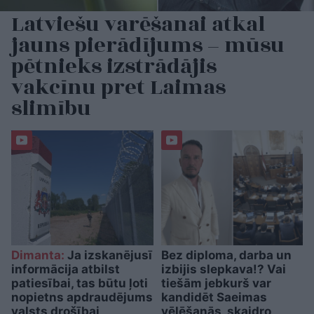
Latviešu varēšanai atkal
jauns pierādījums – mūsu
pētnieks izstrādājis
vakcīnu pret Laimas
slimību
Dimanta:
Ja izskanējusī
Bez diploma, darba un
informācija atbilst
izbijis slepkava!? Vai
patiesībai, tas būtu ļoti
tiešām jebkurš var
nopietns apdraudējums
kandidēt Saeimas
valsts drošībai
vēlēšanās, skaidro