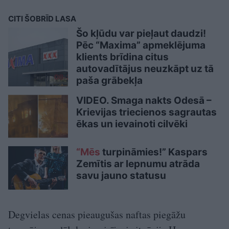
CITI ŠOBRĪD LASA
Šo kļūdu var pieļaut daudzi!
Pēc “Maxima” apmeklējuma
klients brīdina citus
autovadītājus neuzkāpt uz tā
paša grābekļa
VIDEO. Smaga nakts Odesā –
Krievijas triecienos sagrautas
ēkas un ievainoti cilvēki
“Mēs
turpināmies!” Kaspars
Zemītis ar lepnumu atrāda
savu jauno statusu
Degvielas cenas pieaugušas naftas piegāžu