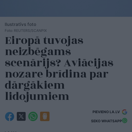
Ilustratīvs foto
Foto: REUTERS/SCANPIX
Eiropā tuvojas
neizbēgams
scenārijs? Aviācijas
nozare brīdina par
dārgākiem
lidojumiem
PIEVIENO LA.LV
SEKO WHATSAPP