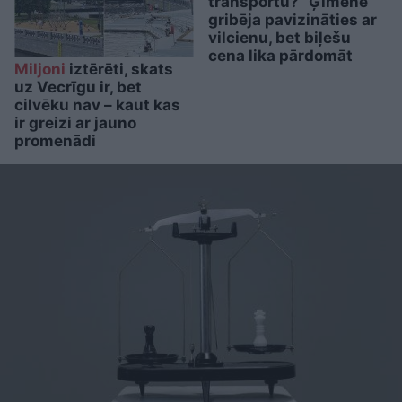
transportu?” Ģimene
gribēja pavizināties ar
vilcienu, bet biļešu
cena lika pārdomāt
Miljoni
iztērēti, skats
uz Vecrīgu ir, bet
cilvēku nav – kaut kas
ir greizi ar jauno
promenādi