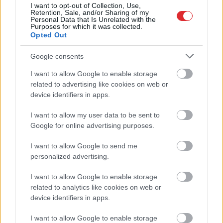
I want to opt-out of Collection, Use,
Retention, Sale, and/or Sharing of my
Personal Data that Is Unrelated with the
Purposes for which it was collected.
Opted Out
Google consents
I want to allow Google to enable storage
Atcelt
Ziņot
related to advertising like cookies on web or
Kā
duncis mugurā! Bagātā
device identifiers in apps.
Krievijas kaimiņvalsts
I want to allow my user data to be sent to
praktiski atteikusies no
Google for online advertising purposes.
Krievijas naftas
I want to allow Google to send me
iepirkšanas
personalized advertising.
I want to allow Google to enable storage
related to analytics like cookies on web or
device identifiers in apps.
I want to allow Google to enable storage