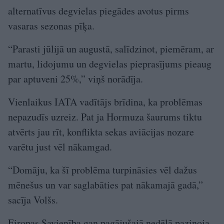
alternatīvus degvielas piegādes avotus pirms
vasaras sezonas pīķa.
“Parasti jūlijā un augustā, salīdzinot, piemēram, ar
martu, lidojumu un degvielas pieprasījums pieaug
par aptuveni 25%,” viņš norādīja.
Vienlaikus IATA vadītājs brīdina, ka problēmas
nepazudīs uzreiz. Pat ja Hormuza šaurums tiktu
atvērts jau rīt, konflikta sekas aviācijas nozare
varētu just vēl nākamgad.
“Domāju, ka šī problēma turpināsies vēl dažus
mēnešus un var saglabāties pat nākamajā gadā,”
sacīja Volšs.
Eiropas Savienība gan pagājušajā nedēļā paziņoja,