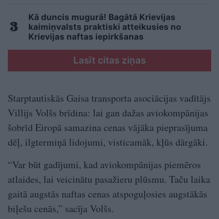
Kā duncis mugurā! Bagātā Krievijas
kaimiņvalsts praktiski atteikusies no
Krievijas naftas iepirkšanas
Lasīt citas ziņas
Starptautiskās Gaisa transporta asociācijas vadītājs
Villijs Volšs brīdina: lai gan dažas aviokompānijas
šobrīd Eiropā samazina cenas vājāka pieprasījuma
dēļ, ilgtermiņā lidojumi, visticamāk, kļūs dārgāki.
“Var būt gadījumi, kad aviokompānijas piemēros
atlaides, lai veicinātu pasažieru plūsmu. Taču laika
gaitā augstās naftas cenas atspoguļosies augstākās
biļešu cenās,” sacīja Volšs.