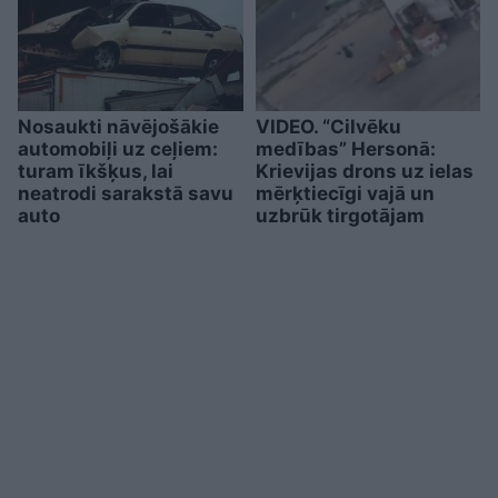
Nosaukti nāvējošākie
VIDEO. “Cilvēku
automobiļi uz ceļiem:
medības” Hersonā:
turam īkšķus, lai
Krievijas drons uz ielas
neatrodi sarakstā savu
mērķtiecīgi vajā un
auto
uzbrūk tirgotājam