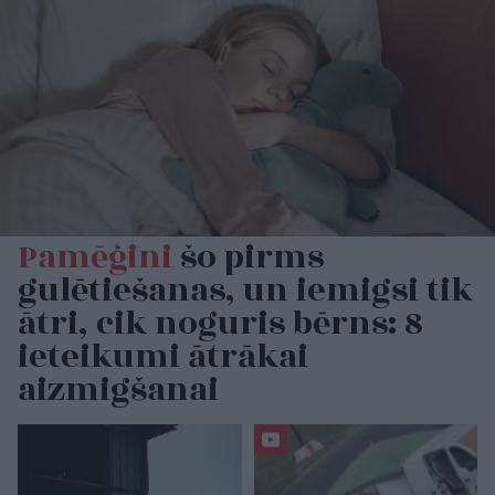
Pamēģini
šo pirms
gulētiešanas, un iemigsi tik
ātri, cik noguris bērns: 8
ieteikumi ātrākai
aizmigšanai