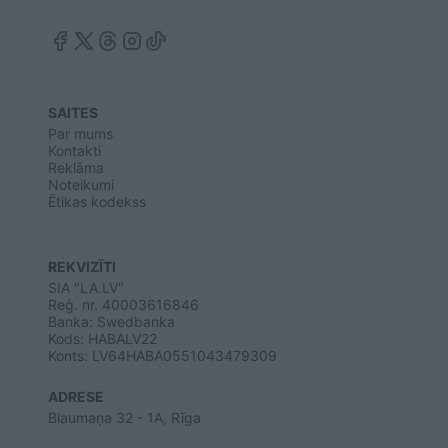
SAITES
Par mums
Kontakti
Reklāma
Noteikumi
Ētikas kodekss
REKVIZĪTI
SIA "LA.LV"
Reģ. nr. 40003616846
Banka: Swedbanka
Kods: HABALV22
Konts: LV64HABA0551043479309
ADRESE
Blaumaņa 32 - 1A, Rīga