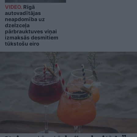
VIDEO.
Rīgā
autovadītājas
neapdomība uz
dzelzceļa
pārbrauktuves viņai
izmaksās desmitiem
tūkstošu eiro