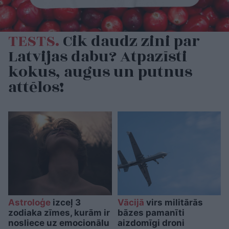
TESTS.
Cik daudz zini par
Latvijas dabu? Atpazīsti
kokus, augus un putnus
attēlos!
Astroloģe
izceļ 3
Vācijā
virs militārās
zodiaka zīmes, kurām ir
bāzes pamanīti
nosliece uz emocionālu
aizdomīgi droni