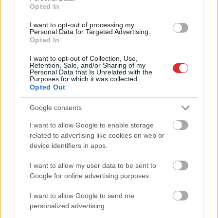
testā
Opted In
I want to opt-out of processing my
Personal Data for Targeted Advertising.
Opted In
I want to opt-out of Collection, Use,
Retention, Sale, and/or Sharing of my
Personal Data that Is Unrelated with the
Purposes for which it was collected.
Opted Out
Google consents
Donalda Trampa balles
VIDEO. 55 stundas
zāles iecerei pielikts
ūdenī bez miega un
I want to allow Google to enable storage
Atcelt
Ziņot
punkts – tās
atpūtas: Polis no
related to advertising like cookies on web or
būvniecība tiek
Zviedrijas līdz Polijai
device identifiers in apps.
pārtraukta
aizpeld 160 kilometrus
un uzstāda vēsturisku
I want to allow my user data to be sent to
rekordu
Google for online advertising purposes.
I want to allow Google to send me
personalized advertising.