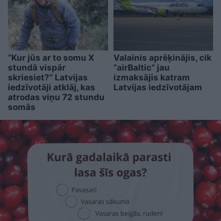
“Kur jūs ar to somu X
Valainis aprēķinājis, cik
stundā vispār
“airBaltic” jau
skriesiet?” Latvijas
izmaksājis katram
iedzīvotāji atklāj, kas
Latvijas iedzīvotājam
atrodas viņu 72 stundu
somās