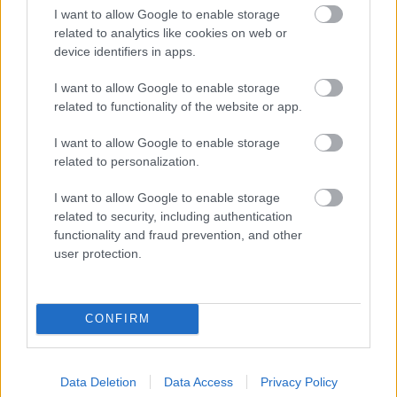
I want to allow Google to enable storage
“Jāstrādā 12 stundas
related to analytics like cookies on web or
un vēl jāpaliek ilgāk?”
device identifiers in apps.
Sieviete piedzīvo
pārsteigumu darba
I want to allow Google to enable storage
intervijā, izrādās – tas
related to functionality of the website or app.
nav retums
“Tik
daudz melu…”
Modris Konovalovs
I want to allow Google to enable storage
atklāj, ko ekspertīzē
related to personalization.
konstatēja nošauto
suņu kuņģos
I want to allow Google to enable storage
related to security, including authentication
functionality and fraud prevention, and other
Slaidiņš:
Izskatās, ka
user protection.
jaunais Ukrainas
bruņoto spēku
virspavēlnieks ir
nolēmis mainīt pieeju
CONFIRM
Data Deletion
Data Access
Privacy Policy