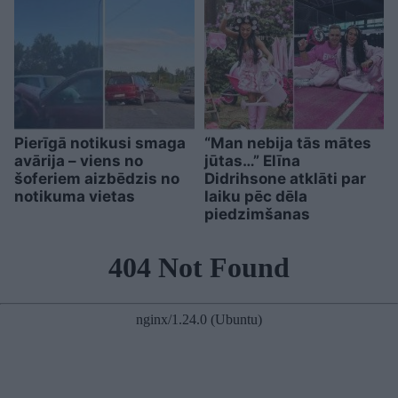
Pierīgā notikusi smaga
“Man nebija tās mātes
avārija – viens no
jūtas…” Elīna
šoferiem aizbēdzis no
Didrihsone atklāti par
notikuma vietas
laiku pēc dēla
piedzimšanas