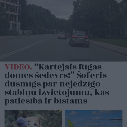
VIDEO.
“Kārtējais Rīgas
domes šedevrs!” Šoferis
dusmīgs par nejēdzīgo
stabiņu izvietojumu, kas
patiesībā ir bīstams