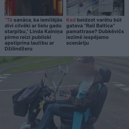
“Tā
sanāca, ka iemīlējās
Kad
beidzot varētu būt
divi cilvēki ar lielu gadu
gatava “Rail Baltica”
starpību,” Linda Kalniņa
pamattrase? Dubkēvičs
pirmo reizi publiski
iezīmē iespējamo
apstiprina laulību ar
scenāriju
Džilindžeru