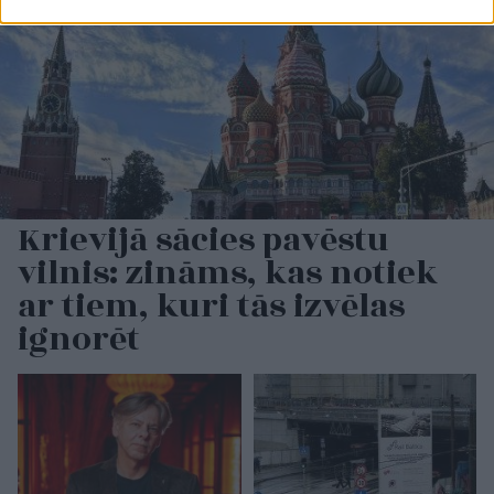
Krievijā sācies pavēstu
vilnis: zināms, kas notiek
ar tiem, kuri tās izvēlas
ignorēt