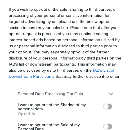
atklāj skarbu ainu par
pārstāvjiem labāk
Krievijas situāciju
nestrīdēties: viņi
If you wish to opt-out of the sale, sharing to third parties, or
frontē
vienmēr atradīs veidu,
processing of your personal or sensitive information for
kā pamatīgi atriebties
targeted advertising by us, please use the below opt-out
section to confirm your selection. Please note that after your
opt-out request is processed you may continue seeing
interest-based ads based on personal information utilized by
us or personal information disclosed to third parties prior to
your opt-out. You may separately opt-out of the further
disclosure of your personal information by third parties on the
IAB’s list of downstream participants. This information may
also be disclosed by us to third parties on the
IAB’s List of
Downstream Participants
that may further disclose it to other
third parties.
Please note that this website/app uses one or more Google
Personal Data Processing Opt Outs
services and may gather and store information including but
not limited to your visit or usage behaviour. You may click to
I want to opt-out of the Sharing of my
TESTS.
Tikai cilvēki ar
personal data.
grant or deny consent to Google and its third-party tags to
Opted In
laucinieka DNS spēs iegūt
use your data for below specified purposes in below Google
consent section.
80% šajā lauku gudrību
I want to opt-out of the Sale of my
Personal Data.