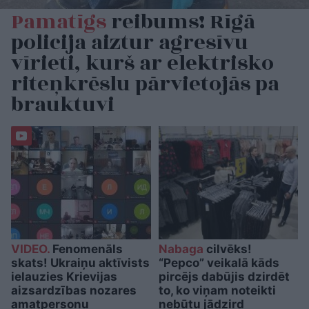
Pamatīgs
reibums! Rīgā
policija aiztur agresīvu
vīrieti, kurš ar elektrisko
riteņkrēslu pārvietojās pa
brauktuvi
VIDEO.
Fenomenāls
Nabaga
cilvēks!
skats! Ukraiņu aktīvists
“Pepco” veikalā kāds
ielauzies Krievijas
pircējs dabūjis dzirdēt
aizsardzības nozares
to, ko viņam noteikti
amatpersonu
nebūtu jādzird