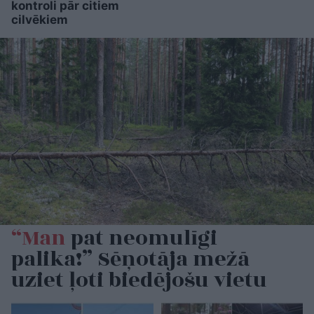
kontroli pār citiem
cilvēkiem
“Man
pat neomulīgi
palika!” Sēņotāja mežā
uziet ļoti biedējošu vietu