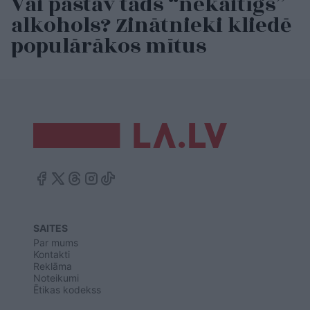
Vai pastāv tāds “nekaitīgs”
alkohols? Zinātnieki kliedē
populārākos mītus
SAITES
Par mums
Kontakti
Reklāma
Noteikumi
Ētikas kodekss