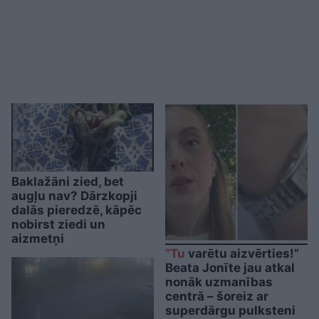
Baklažāni zied, bet
augļu nav? Dārzkopji
dalās pieredzē, kāpēc
nobirst ziedi un
aizmetņi
“Tu
varētu aizvērties!”
Beata Jonīte jau atkal
nonāk uzmanības
centrā – šoreiz ar
superdārgu pulksteni