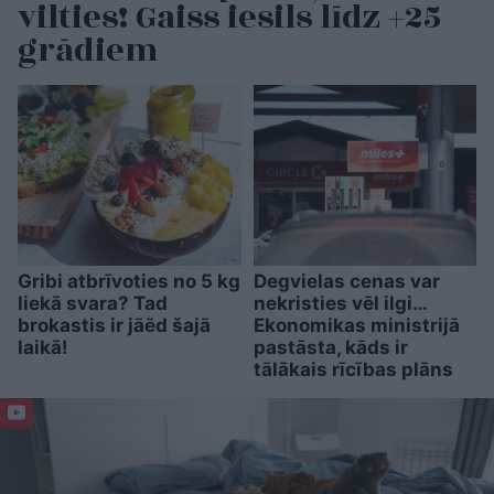
vilties! Gaiss iesils līdz +25
grādiem
Gribi atbrīvoties no 5 kg
Degvielas cenas var
liekā svara? Tad
nekristies vēl ilgi…
brokastis ir jāēd šajā
Ekonomikas ministrijā
laikā!
pastāsta, kāds ir
tālākais rīcības plāns