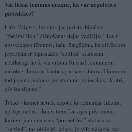
Vai tiesas lēmums nozīmē, ka var nepūlēties
pieteikties?
Lūks Paipers, imigrācijas jurists, bijušais
“the3million” plānošanas daļas vadītājs: “Tas ir
apsveicams lēmums, taču jāatgādina, ka cilvēkiem
joprojām ir jāpiesakās “settled” statusam
neatkarīgi no šī vai citiem [tiesas] lēmumiem
nākotnē. Ja rodas šaubas par sava statusa likumību,
tad jājautā padoms juristam un jāpiesakās tik ātri,
cik iespējams.”
Tātad – kamēr netiek ziņots, ka izmaiņas likumā
apstiprinātas, tikmēr tiem Latvijas pilsoņiem,
kuriem jāmaina savs “pre-settled” statuss uz
“settled”, tas obligāti jādara, jo vilcināšanās var