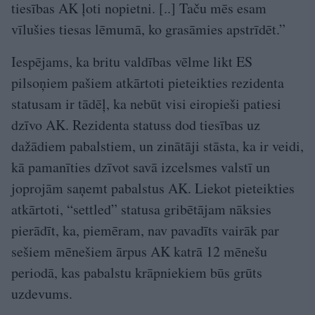
tiesības AK ļoti nopietni. [..] Taču mēs esam
vīlušies tiesas lēmumā, ko grasāmies apstrīdēt.”
Iespējams, ka britu valdības vēlme likt ES
pilsoņiem pašiem atkārtoti pieteikties rezidenta
statusam ir tādēļ, ka nebūt visi eiropieši patiesi
dzīvo AK. Rezidenta statuss dod tiesības uz
dažādiem pabalstiem, un zinātāji stāsta, ka ir veidi,
kā pamanīties dzīvot savā izcelsmes valstī un
joprojām saņemt pabalstus AK. Liekot pieteikties
atkārtoti, “settled” statusa gribētājam nāksies
pierādīt, ka, piemēram, nav pavadīts vairāk par
sešiem mēnešiem ārpus AK katrā 12 mēnešu
periodā, kas pabalstu krāpniekiem būs grūts
uzdevums.