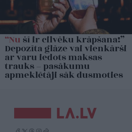
“Nu
šī ir cilvēku krāpšana!”
Depozīta glāze vai vienkārši
ar varu iedots maksas
trauks – pasākumu
apmeklētāji sāk dusmoties