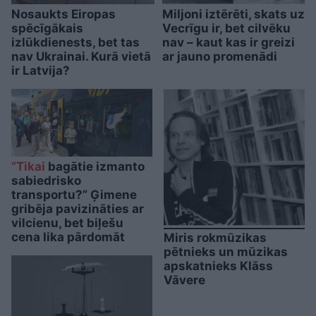
Nosaukts Eiropas
Miljoni iztērēti, skats uz
spēcīgākais
Vecrīgu ir, bet cilvēku
izlūkdienests, bet tas
nav – kaut kas ir greizi
nav Ukrainai. Kurā vietā
ar jauno promenādi
ir Latvija?
“Tikai
bagātie izmanto
sabiedrisko
transportu?” Ģimene
gribēja pavizināties ar
vilcienu, bet biļešu
cena lika pārdomāt
Miris rokmūzikas
pētnieks un mūzikas
apskatnieks Klāss
Vāvere