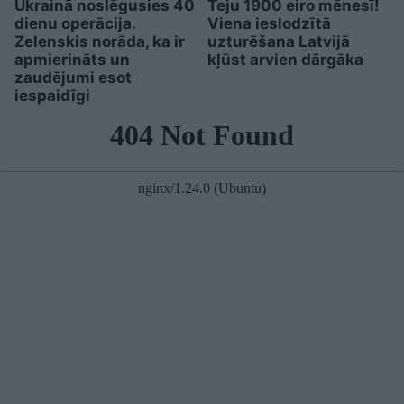
Ukrainā noslēgusies 40
Teju 1900 eiro mēnesī!
dienu operācija.
Viena ieslodzītā
Zelenskis norāda, ka ir
uzturēšana Latvijā
apmierināts un
kļūst arvien dārgāka
zaudējumi esot
iespaidīgi