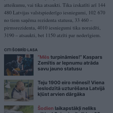
atteikumu, vai tika atsaukti. Tika izskatīti arī 144
480 Latvijas valstspiederīgo iesniegumi, 102 670
no tiem saņēma rezidenta statusu, 33 460 –
pirmsrezidenta, 4010 iesniegumi tika noraidīti,
3190 – atsaukti, bet 1150 atzīti par nederīgiem.
CITI ŠOBRĪD LASA
“Mēs
turpināmies!” Kaspars
Zemītis ar lepnumu atrāda
savu jauno statusu
Teju 1900 eiro mēnesī! Viena
ieslodzītā uzturēšana Latvijā
kļūst arvien dārgāka
Šodien
laikapstākļi neliks