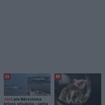
Jūrā
pie Bērzciema
krīzes situācija – jahta