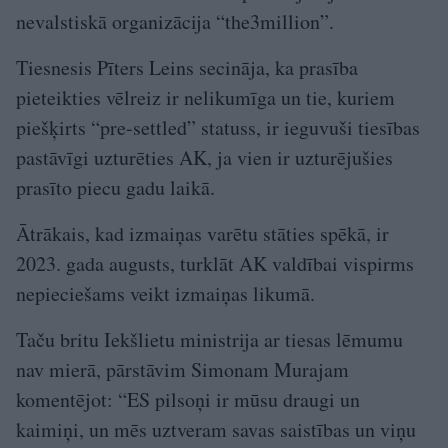
nevalstiskā organizācija “the3million”.
Tiesnesis Pīters Leins secināja, ka prasība
pieteikties vēlreiz ir nelikumīga un tie, kuriem
piešķirts “pre-settled” statuss, ir ieguvuši tiesības
pastāvīgi uzturēties AK, ja vien ir uzturējušies
prasīto piecu gadu laikā.
Ātrākais, kad izmaiņas varētu stāties spēkā, ir
2023. gada augusts, turklāt AK valdībai vispirms
nepieciešams veikt izmaiņas likumā.
Taču britu Iekšlietu ministrija ar tiesas lēmumu
nav mierā, pārstāvim Simonam Murajam
komentējot: “ES pilsoņi ir mūsu draugi un
kaimiņi, un mēs uztveram savas saistības un viņu