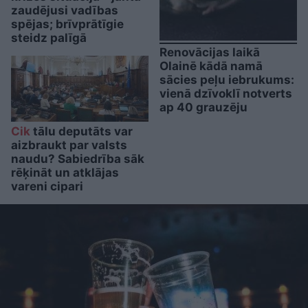
zaudējusi vadības
spējas; brīvprātīgie
steidz palīgā
Renovācijas laikā
Olainē kādā namā
sācies peļu iebrukums:
vienā dzīvoklī notverts
ap 40 grauzēju
Cik
tālu deputāts var
aizbraukt par valsts
naudu? Sabiedrība sāk
rēķināt un atklājas
vareni cipari