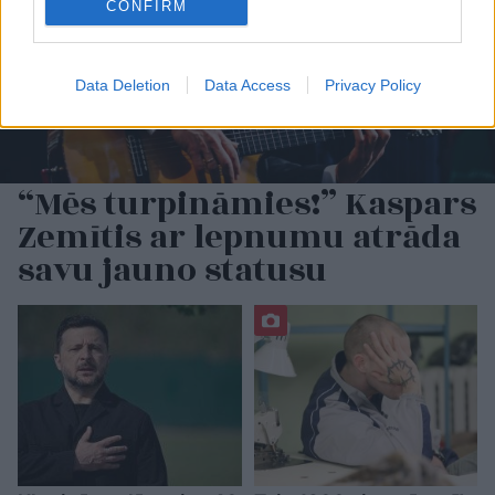
CONFIRM
Data Deletion
Data Access
Privacy Policy
“Mēs turpināmies!” Kaspars
Zemītis ar lepnumu atrāda
savu jauno statusu