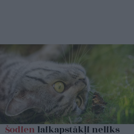
Šodien
laikapstākļi neliks