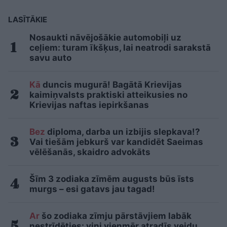
LASĪTĀKIE
Nosaukti nāvējošākie automobiļi uz
ceļiem: turam īkšķus, lai neatrodi sarakstā
savu auto
Kā
duncis mugurā! Bagātā Krievijas
kaimiņvalsts praktiski atteikusies no
Krievijas naftas iepirkšanas
Bez
diploma, darba un izbijis slepkava!?
Vai tiešām jebkurš var kandidēt Saeimas
vēlēšanās, skaidro advokāts
Šīm 3 zodiaka zīmēm augusts būs īsts
murgs – esi gatavs jau tagad!
Ar
šo zodiaka zīmju pārstāvjiem labāk
nestrīdēties: viņi vienmēr atradīs veidu,