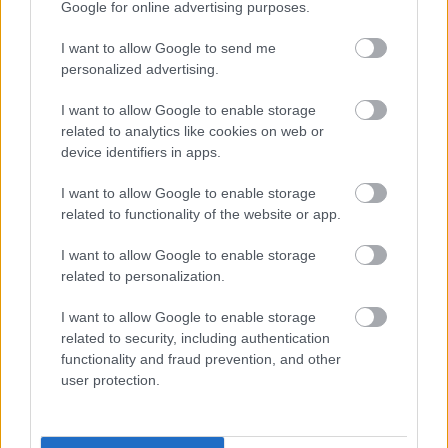
pārsteigums
Google for online advertising purposes.
I want to allow Google to send me
personalized advertising.
I want to allow Google to enable storage
related to analytics like cookies on web or
device identifiers in apps.
I want to allow Google to enable storage
related to functionality of the website or app.
Kā
duncis mugurā!
TESTS. Ja vari izlasīt
I want to allow Google to enable storage
Bagātā Krievijas
vārdus, kas apgriezti
related to personalization.
kaimiņvalsts praktiski
augšpēdus, ar tevi
atteikusies no Krievijas
pagaidām viss ir
I want to allow Google to enable storage
naftas iepirkšanas
kārtībā
related to security, including authentication
functionality and fraud prevention, and other
user protection.