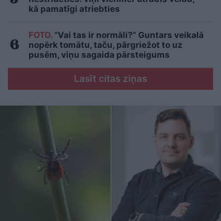
kā pamatīgi atriebties
FOTO.
“Vai tas ir normāli?” Guntars veikalā
nopērk tomātu, taču, pārgriežot to uz
pusēm, viņu sagaida pārsteigums
Lasīt citas ziņas