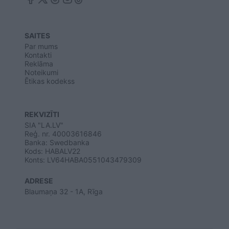
SAITES
Par mums
Kontakti
Reklāma
Noteikumi
Ētikas kodekss
REKVIZĪTI
SIA "LA.LV"
Reģ. nr. 40003616846
Banka: Swedbanka
Kods: HABALV22
Konts: LV64HABA0551043479309
ADRESE
Blaumaņa 32 - 1A, Rīga