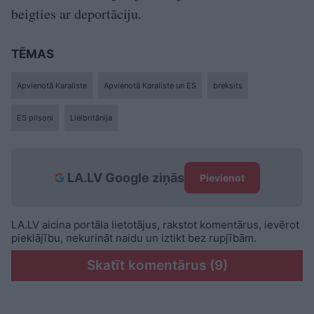
beigties ar deportāciju.
TĒMAS
Apvienotā Karaliste
Apvienotā Karaliste un ES
breksits
ES pilsoņi
Lielbritānija
LA.LV Google ziņās
Pievienot
LA.LV aicina portāla lietotājus, rakstot komentārus, ievērot
pieklājību, nekurināt naidu un iztikt bez rupjībām.
Skatīt komentārus (9)