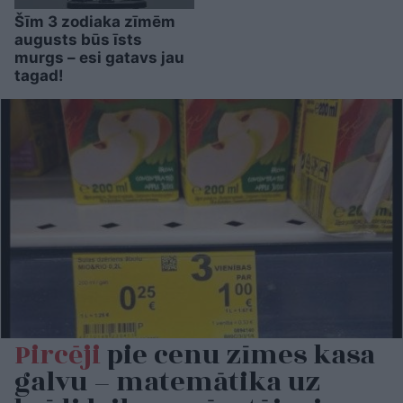
Šīm 3 zodiaka zīmēm
augusts būs īsts
murgs – esi gatavs jau
tagad!
Pircēji
pie cenu zīmes kasa
galvu – matemātika uz