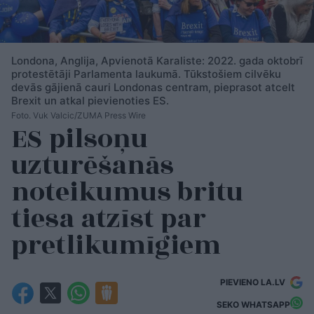
Londona, Anglija, Apvienotā Karaliste: 2022. gada oktobrī
protestētāji Parlamenta laukumā. Tūkstošiem cilvēku
devās gājienā cauri Londonas centram, pieprasot atcelt
Brexit un atkal pievienoties ES.
Foto. Vuk Valcic/ZUMA Press Wire
ES pilsoņu
uzturēšanās
noteikumus britu
tiesa atzīst par
pretlikumīgiem
PIEVIENO LA.LV
SEKO WHATSAPP