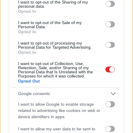
not limited to your visit or usage behaviour. You may click to
I want to opt-out of the Sharing of my
valsts drošībai
vēlēšanās, skaidro
personal data.
grant or deny consent to Google and its third-party tags to
advokāts
Opted In
use your data for below specified purposes in below Google
consent section.
I want to opt-out of the Sale of my
Personal Data.
Opted In
I want to opt-out of processing my
Personal Data for Targeted Advertising.
Opted In
I want to opt-out of Collection, Use,
Retention, Sale, and/or Sharing of my
Personal Data that Is Unrelated with the
Purposes for which it was collected.
Opted Out
Google consents
FOTO. “Vai tas ir normāli?”
I want to allow Google to enable storage
Atcelt
Ziņot
Guntars veikalā nopērk
related to advertising like cookies on web or
tomātu, taču, pārgriežot to
device identifiers in apps.
uz pusēm, viņu sagaida
I want to allow my user data to be sent to