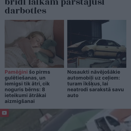
brīdi laikam pārstājusi
darboties
Pamēģini
šo pirms
Nosaukti nāvējošākie
gulētiešanas, un
automobiļi uz ceļiem:
iemigsi tik ātri, cik
turam īkšķus, lai
noguris bērns: 8
neatrodi sarakstā savu
ieteikumi ātrākai
auto
aizmigšanai