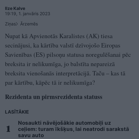
Ilze Kalve
19:19, 1. janvāris 2023
Ziņas
Ārzemēs
Nupat kā Apvienotās Karalistes (AK) tiesa
secinājusi, ka kārtība valstī dzīvojošo Eiropas
Savienības (ES) pilsoņu statusa noregulēšanai pēc
breksita ir nelikumīga, jo balstīta nepareizā
breksita vienošanās interpretācijā. Taču – kas tā
par kārtību, kāpēc tā ir nelikumīga?
Rezidenta un pirmsrezidenta statuss
LASĪTĀKIE
Nosaukti nāvējošākie automobiļi uz
ceļiem: turam īkšķus, lai neatrodi sarakstā
savu auto