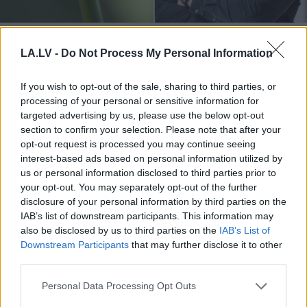
Latviešu
varēšanai atkal
jauns pierādījums – mūsu
LA.LV -
Do Not Process My Personal Information
pētnieks izstrādājis
If you wish to opt-out of the sale, sharing to third parties, or
vakcīnu pret Laimas
processing of your personal or sensitive information for
slimību
targeted advertising by us, please use the below opt-out
section to confirm your selection. Please note that after your
opt-out request is processed you may continue seeing
interest-based ads based on personal information utilized by
us or personal information disclosed to third parties prior to
your opt-out. You may separately opt-out of the further
disclosure of your personal information by third parties on the
IAB’s list of downstream participants. This information may
also be disclosed by us to third parties on the
IAB’s List of
Downstream Participants
that may further disclose it to other
third parties.
Dimanta: Ja izskanējusī
Bez
diploma, darba un
informācija atbilst
izbijis slepkava!? Vai
Please note that this website/app uses one or more Google
Personal Data Processing Opt Outs
patiesībai, tas būtu ļoti
tiešām jebkurš var
services and may gather and store information including but
nopietns apdraudējums
kandidēt Saeimas