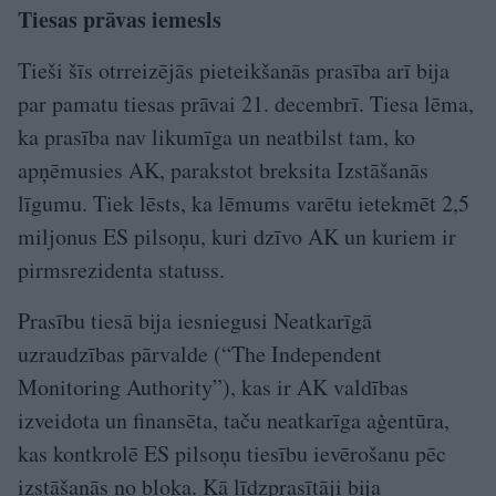
Tiesas prāvas iemesls
Tieši šīs otrreizējās pieteikšanās prasība arī bija
par pamatu tiesas prāvai 21. decembrī. Tiesa lēma,
ka prasība nav likumīga un neatbilst tam, ko
apņēmusies AK, parakstot breksita Izstāšanās
līgumu. Tiek lēsts, ka lēmums varētu ietekmēt 2,5
miljonus ES pilsoņu, kuri dzīvo AK un kuriem ir
pirmsrezidenta statuss.
Prasību tiesā bija iesniegusi Neatkarīgā
uzraudzības pārvalde (“The Independent
Monitoring Authority”), kas ir AK valdības
izveidota un finansēta, taču neatkarīga aģentūra,
kas kontkrolē ES pilsoņu tiesību ievērošanu pēc
izstāšanās no bloka. Kā līdzprasītāji bija