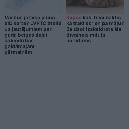
Vai būs jātaisa jauna
Kāpēc
kaķi tieši naktīs
eID karte? LVRTC atbild
kā traki skrien pa māju?
uz jautājumiem par
Beidzot izskaidrots šis
gada beigās daļai
dīvainais mīluļa
sabiedrības
paradums
gaidāmajām
pārmaiņām