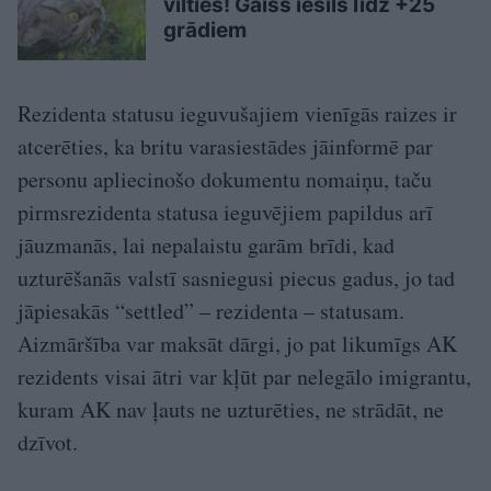
vilties! Gaiss iesils līdz +25
grādiem
Rezidenta statusu ieguvušajiem vienīgās raizes ir
atcerēties, ka britu varasiestādes jāinformē par
personu apliecinošo dokumentu nomaiņu, taču
pirmsrezidenta statusa ieguvējiem papildus arī
jāuzmanās, lai nepalaistu garām brīdi, kad
uzturēšanās valstī sasniegusi piecus gadus, jo tad
jāpiesakās “settled” – rezidenta – statusam.
Aizmāršība var maksāt dārgi, jo pat likumīgs AK
rezidents visai ātri var kļūt par nelegālo imigrantu,
kuram AK nav ļauts ne uzturēties, ne strādāt, ne
dzīvot.