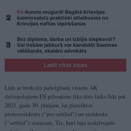
Kā
duncis mugurā! Bagātā Krievijas
kaimiņvalsts praktiski atteikusies no
Krievijas naftas iepirkšanas
Bez diploma, darba un izbijis slepkava!?
Vai tiešām jebkurš var kandidēt Saeimas
vēlēšanās, skaidro advokāts
Lasīt citas ziņas
Līdz ar breksita pabeigšanu visiem AK
dzīvojošajiem ES pilsoņiem tika dots laiks līdz pat
2021. gada 30. jūnijam, lai pieteiktos
pirmsrezidenta (“pre-settled”) un rezidenta
(“settled”) statusam. Tie, kuri bija nodzīvojuši