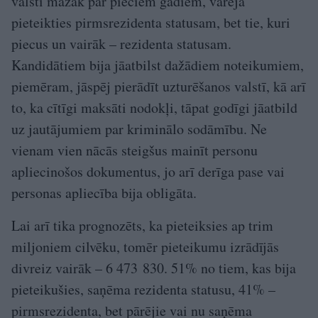
valstī mazāk par pieciem gadiem, varēja
pieteikties pirmsrezidenta statusam, bet tie, kuri
piecus un vairāk – rezidenta statusam.
Kandidātiem bija jāatbilst dažādiem noteikumiem,
piemēram, jāspēj pierādīt uzturēšanos valstī, kā arī
to, ka cītīgi maksāti nodokļi, tāpat godīgi jāatbild
uz jautājumiem par kriminālo sodāmību. Ne
vienam vien nācās steigšus mainīt personu
apliecinošos dokumentus, jo arī derīga pase vai
personas apliecība bija obligāta.
Lai arī tika prognozēts, ka pieteiksies ap trim
miljoniem cilvēku, tomēr pieteikumu izrādījās
divreiz vairāk – 6 473 830. 51% no tiem, kas bija
pieteikušies, saņēma rezidenta statusu, 41% –
pirmsrezidenta, bet pārējie vai nu saņēma