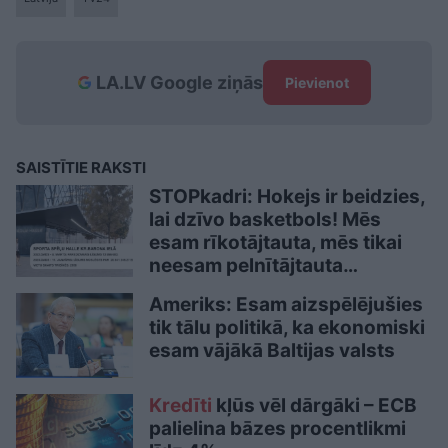
LA.LV Google ziņās
Pievienot
SAISTĪTIE RAKSTI
STOPkadri: Hokejs ir beidzies,
lai dzīvo basketbols! Mēs
esam rīkotājtauta, mēs tikai
neesam pelnītājtauta…
Ameriks: Esam aizspēlējušies
tik tālu politikā, ka ekonomiski
esam vājākā Baltijas valsts
Kredīti
kļūs vēl dārgāki – ECB
palielina bāzes procentlikmi