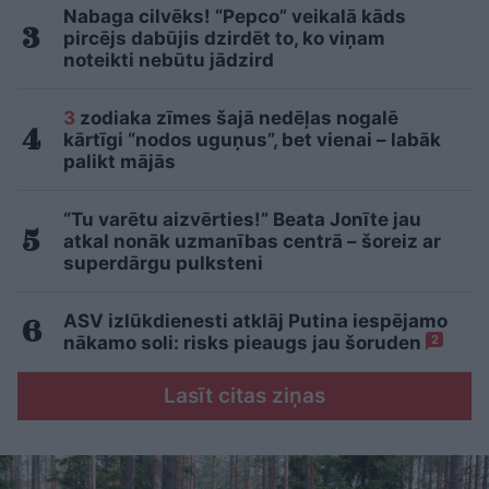
Nabaga cilvēks! “Pepco” veikalā kāds
pircējs dabūjis dzirdēt to, ko viņam
noteikti nebūtu jādzird
3
zodiaka zīmes šajā nedēļas nogalē
kārtīgi “nodos uguņus”, bet vienai – labāk
palikt mājās
“Tu varētu aizvērties!” Beata Jonīte jau
atkal nonāk uzmanības centrā – šoreiz ar
superdārgu pulksteni
ASV izlūkdienesti atklāj Putina iespējamo
nākamo soli: risks pieaugs jau šoruden
2
Lasīt citas ziņas