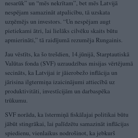
nesarūk” un “mēs nekrītam”, bet mēs Latvijā
nespējam samazināt atpalicību, tā uzskata
uzņēmējs un investors. “Un nespējam augt
pietiekami ātri, lai lielāks cilvēku skaits būtu
apmierināti,” tā raidījumā rezumēja Rungainis.
Jau vēstīts, ka šo trešdien, 14.jūnijā, Starptautiskā
Valūtas fonda (SVF) uzraudzības misijas vērtējumā
secināts, ka Latvijai ir jāierobežo inflācija un
jārisina ilgtermiņa izaicinājumi attiecībā uz
produktivitāti, investīcijām un darbaspēka
trūkumu.
SVF norāda, ka īstermiņā fiskālajai politikai būtu
jābūt stingrākai, lai palīdzētu samazināt inflācijas
spiedienu, vienlaikus nodrošinot, ka jebkurš