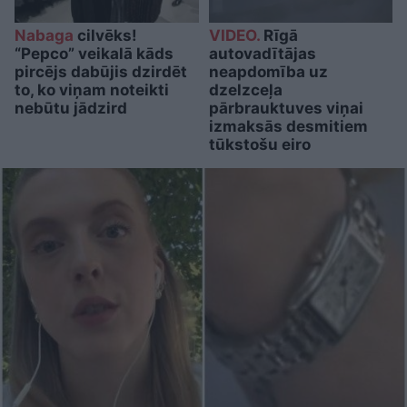
Nabaga
cilvēks!
VIDEO.
Rīgā
“Pepco” veikalā kāds
autovadītājas
pircējs dabūjis dzirdēt
neapdomība uz
to, ko viņam noteikti
dzelzceļa
nebūtu jādzird
pārbrauktuves viņai
izmaksās desmitiem
tūkstošu eiro