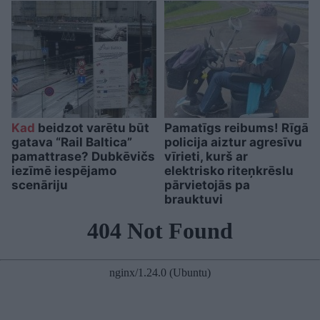
Kad
beidzot varētu būt
Pamatīgs reibums! Rīgā
gatava “Rail Baltica”
policija aiztur agresīvu
pamattrase? Dubkēvičs
vīrieti, kurš ar
iezīmē iespējamo
elektrisko riteņkrēslu
scenāriju
pārvietojās pa
brauktuvi