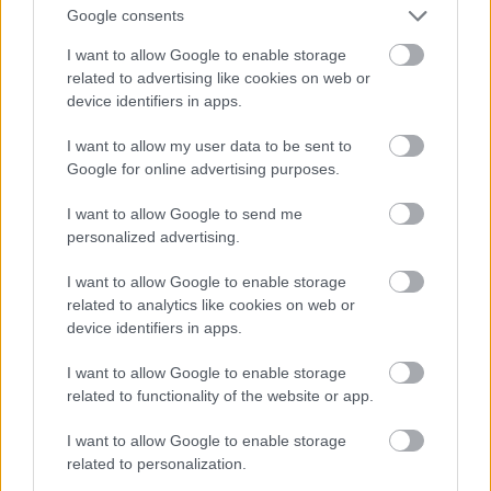
Google consents
Ar šo zodiaka zīmju
I want to allow Google to enable storage
Atcelt
Ziņot
pārstāvjiem labāk
related to advertising like cookies on web or
nestrīdēties: viņi vienmēr
device identifiers in apps.
atradīs veidu, kā pamatīgi
I want to allow my user data to be sent to
atriebties
Google for online advertising purposes.
I want to allow Google to send me
personalized advertising.
I want to allow Google to enable storage
related to analytics like cookies on web or
device identifiers in apps.
I want to allow Google to enable storage
related to functionality of the website or app.
Krievijā
sācies pavēstu
“Tik daudz melu…”
I want to allow Google to enable storage
vilnis: zināms, kas
Modris Konovalovs
notiek ar tiem, kuri tās
atklāj, ko ekspertīzē
related to personalization.
izvēlas ignorēt
konstatēja nošauto