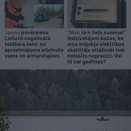
Jauns
pavērsiena
“Man
tā ir liela summa!”
Lietuvā nogalinātā
iedzīvotājam bažas, ka
feldšera lietā: no
viņa mājokļa elektrības
apcietinājuma atbrīvots
skaitītājs attālināti tiek
viens no aizturētajiem
nolasīts neprecīzi. Vai
tā var gadīties?