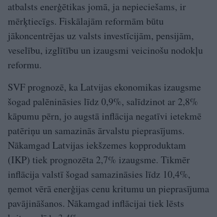
atbalsts enerģētikas jomā, ja nepieciešams, ir
mērķtiecīgs. Fiskālajām reformām būtu
jākoncentrējas uz valsts investīcijām, pensijām,
veselību, izglītību un izaugsmi veicinošu nodokļu
reformu.
SVF prognozē, ka Latvijas ekonomikas izaugsme
šogad palēnināsies līdz 0,9%, salīdzinot ar 2,8%
kāpumu pērn, jo augstā inflācija negatīvi ietekmē
patēriņu un samazinās ārvalstu pieprasījums.
Nākamgad Latvijas iekšzemes kopproduktam
(IKP) tiek prognozēta 2,7% izaugsme. Tikmēr
inflācija valstī šogad samazināsies līdz 10,4%,
ņemot vērā enerģijas cenu kritumu un pieprasījuma
pavājināšanos. Nākamgad inflācijai tiek lēsts