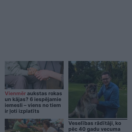
Vienmēr
aukstas rokas
un kājas? 6 iespējamie
iemesli – viens no tiem
ir ļoti izplatīts
Veselības rādītāji, ko
pēc 40 gadu vecuma