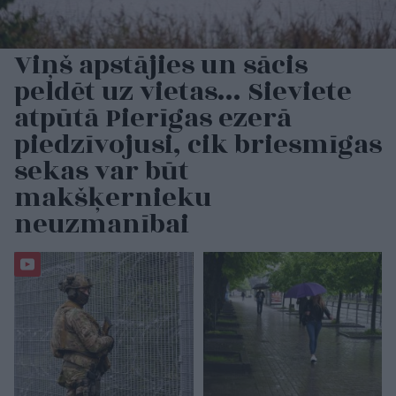
Viņš apstājies un sācis
peldēt uz vietas… Sieviete
atpūtā Pierīgas ezerā
piedzīvojusi, cik briesmīgas
sekas var būt
makšķernieku
neuzmanībai