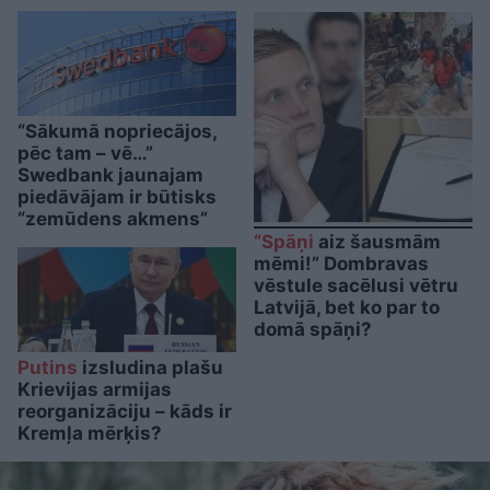
“Sākumā nopriecājos,
pēc tam – vē…”
Swedbank jaunajam
piedāvājam ir būtisks
“zemūdens akmens”
“Spāņi
aiz šausmām
mēmi!” Dombravas
vēstule sacēlusi vētru
Latvijā, bet ko par to
domā spāņi?
Putins
izsludina plašu
Krievijas armijas
reorganizāciju – kāds ir
Kremļa mērķis?