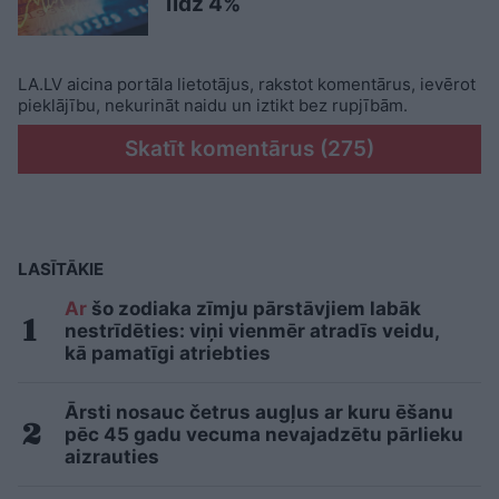
līdz 4%
LA.LV aicina portāla lietotājus, rakstot komentārus, ievērot
pieklājību, nekurināt naidu un iztikt bez rupjībām.
Skatīt komentārus (275)
LASĪTĀKIE
Ar
šo zodiaka zīmju pārstāvjiem labāk
nestrīdēties: viņi vienmēr atradīs veidu,
kā pamatīgi atriebties
Ārsti nosauc četrus augļus ar kuru ēšanu
pēc 45 gadu vecuma nevajadzētu pārlieku
aizrauties