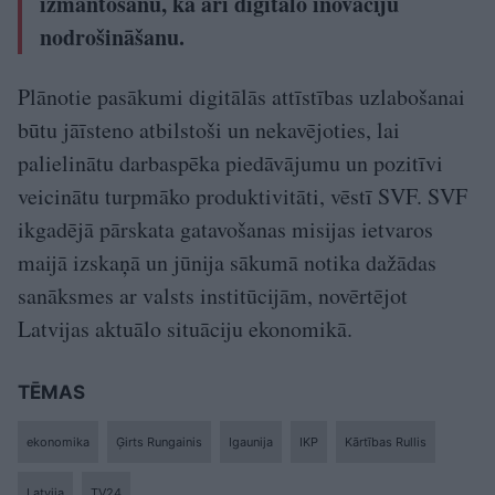
izmantošanu, kā arī digitālo inovāciju
nodrošināšanu.
Plānotie pasākumi digitālās attīstības uzlabošanai
būtu jāīsteno atbilstoši un nekavējoties, lai
palielinātu darbaspēka piedāvājumu un pozitīvi
veicinātu turpmāko produktivitāti, vēstī SVF. SVF
ikgadējā pārskata gatavošanas misijas ietvaros
maijā izskaņā un jūnija sākumā notika dažādas
sanāksmes ar valsts institūcijām, novērtējot
Latvijas aktuālo situāciju ekonomikā.
TĒMAS
ekonomika
Ģirts Rungainis
Igaunija
IKP
Kārtības Rullis
Latvija
TV24