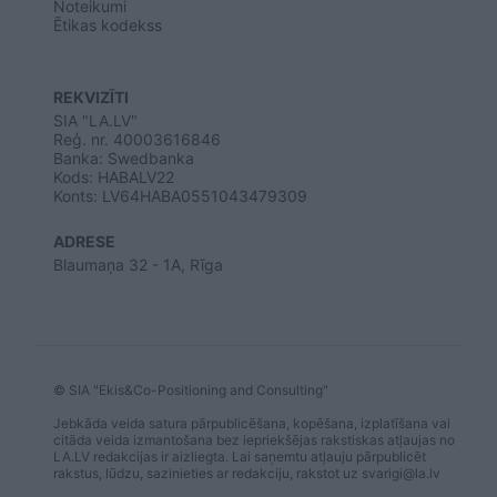
Noteikumi
Ētikas kodekss
REKVIZĪTI
SIA "LA.LV"
Reģ. nr. 40003616846
Banka: Swedbanka
Kods: HABALV22
Konts: LV64HABA0551043479309
ADRESE
Blaumaņa 32 - 1A, Rīga
© SIA "Ekis&Co-Positioning and Consulting"
Jebkāda veida satura pārpublicēšana, kopēšana, izplatīšana vai
citāda veida izmantošana bez iepriekšējas rakstiskas atļaujas no
LA.LV redakcijas ir aizliegta. Lai saņemtu atļauju pārpublicēt
rakstus, lūdzu, sazinieties ar redakciju, rakstot uz
svarigi@la.lv