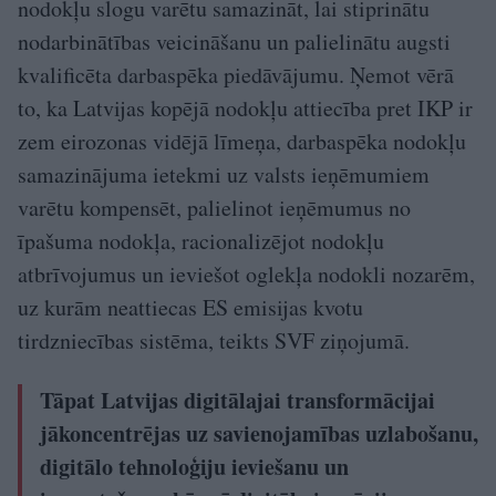
nodokļu slogu varētu samazināt, lai stiprinātu
nodarbinātības veicināšanu un palielinātu augsti
kvalificēta darbaspēka piedāvājumu. Ņemot vērā
to, ka Latvijas kopējā nodokļu attiecība pret IKP ir
zem eirozonas vidējā līmeņa, darbaspēka nodokļu
samazinājuma ietekmi uz valsts ieņēmumiem
varētu kompensēt, palielinot ieņēmumus no
īpašuma nodokļa, racionalizējot nodokļu
atbrīvojumus un ieviešot oglekļa nodokli nozarēm,
uz kurām neattiecas ES emisijas kvotu
tirdzniecības sistēma, teikts SVF ziņojumā.
Tāpat Latvijas digitālajai transformācijai
jākoncentrējas uz savienojamības uzlabošanu,
digitālo tehnoloģiju ieviešanu un