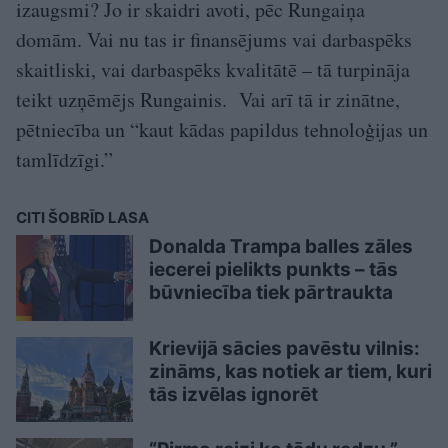
izaugsmi? Jo ir skaidri avoti, pēc Rungaiņa
domām. Vai nu tas ir finansējums vai darbaspēks
skaitliski, vai darbaspēks kvalitātē – tā turpināja
teikt uzņēmējs Rungainis. Vai arī tā ir zinātne,
pētniecība un “kaut kādas papildus tehnoloģijas un
tamlīdzīgi.”
CITI ŠOBRĪD LASA
Donalda Trampa balles zāles
iecerei pielikts punkts – tās
būvniecība tiek pārtraukta
Krievijā sācies pavēstu vilnis:
zināms, kas notiek ar tiem, kuri
tās izvēlas ignorēt