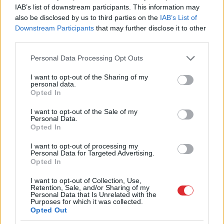
IAB’s list of downstream participants. This information may
also be disclosed by us to third parties on the
IAB’s List of
Downstream Participants
that may further disclose it to other
“Jāstrādā
12 stundas un
“Pirmo reizi ko tādu
third parties.
vēl jāpaliek ilgāk?”
redzu.” Pircēji sajūsmā
Please note that this website/app uses one or more Google
Sieviete piedzīvo
par veikalā novēroto
Personal Data Processing Opt Outs
services and may gather and store information including but
pārsteigumu darba
jaunieviesumu
intervijā, izrādās – tas
not limited to your visit or usage behaviour. You may click to
I want to opt-out of the Sharing of my
personal data.
nav retums
grant or deny consent to Google and its third-party tags to
Opted In
use your data for below specified purposes in below Google
consent section.
I want to opt-out of the Sale of my
Personal Data.
Opted In
I want to opt-out of processing my
Personal Data for Targeted Advertising.
Opted In
I want to opt-out of Collection, Use,
Retention, Sale, and/or Sharing of my
Personal Data that Is Unrelated with the
Purposes for which it was collected.
Opted Out