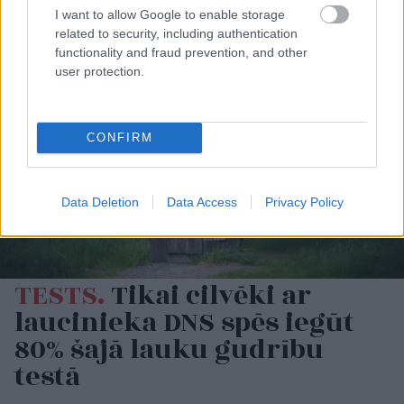
suņu kuņģos
I want to allow Google to enable storage
related to security, including authentication
functionality and fraud prevention, and other
user protection.
CONFIRM
Data Deletion
Data Access
Privacy Policy
TESTS.
Tikai cilvēki ar
laucinieka DNS spēs iegūt
80% šajā lauku gudrību
testā