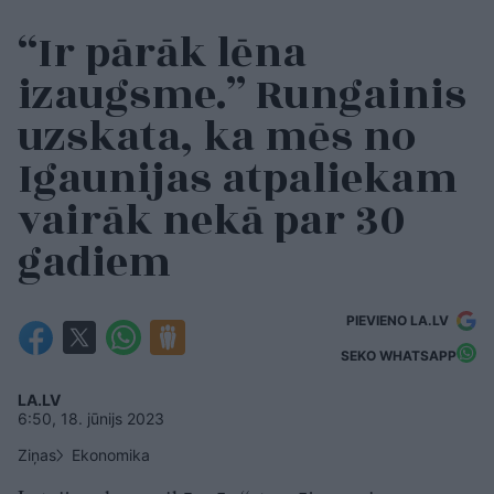
“Ir pārāk lēna
izaugsme.” Rungainis
uzskata, ka mēs no
Igaunijas atpaliekam
vairāk nekā par 30
gadiem
PIEVIENO LA.LV
SEKO WHATSAPP
LA.LV
6:50, 18. jūnijs 2023
Ziņas
Ekonomika