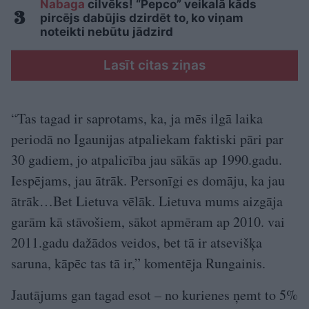
Nabaga
cilvēks! “Pepco” veikalā kāds
pircējs dabūjis dzirdēt to, ko viņam
noteikti nebūtu jādzird
Lasīt citas ziņas
“Tas tagad ir saprotams, ka, ja mēs ilgā laika
periodā no Igaunijas atpaliekam faktiski pāri par
30 gadiem, jo atpalicība jau sākās ap 1990.gadu.
Iespējams, jau ātrāk. Personīgi es domāju, ka jau
ātrāk…Bet Lietuva vēlāk. Lietuva mums aizgāja
garām kā stāvošiem, sākot apmēram ap 2010. vai
2011.gadu dažādos veidos, bet tā ir atsevišķa
saruna, kāpēc tas tā ir,” komentēja Rungainis.
Jautājums gan tagad esot – no kurienes ņemt to 5%