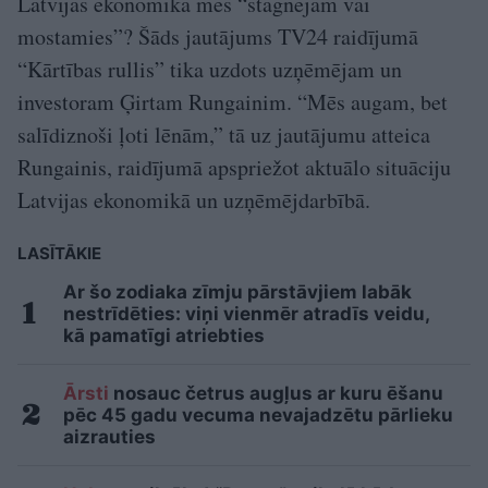
Latvijas ekonomikā mēs “stagnējam vai
mostamies”? Šāds jautājums TV24 raidījumā
“Kārtības rullis” tika uzdots uzņēmējam un
investoram Ģirtam Rungainim. “Mēs augam, bet
salīdiznoši ļoti lēnām,” tā uz jautājumu atteica
Rungainis, raidījumā apspriežot aktuālo situāciju
Latvijas ekonomikā un uzņēmējdarbībā.
LASĪTĀKIE
Ar šo zodiaka zīmju pārstāvjiem labāk
nestrīdēties: viņi vienmēr atradīs veidu,
kā pamatīgi atriebties
Ārsti
nosauc četrus augļus ar kuru ēšanu
pēc 45 gadu vecuma nevajadzētu pārlieku
aizrauties