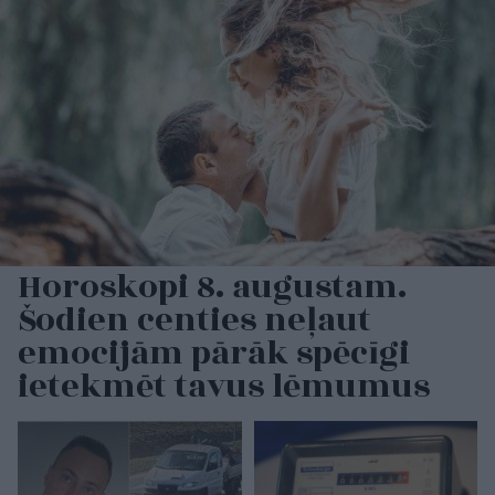
Horoskopi 8. augustam.
Šodien centies neļaut
emocijām pārāk spēcīgi
ietekmēt tavus lēmumus