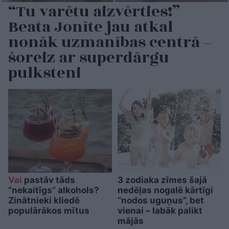
“Tu varētu aizvērties!”
Beata Jonīte jau atkal
nonāk uzmanības centrā –
šoreiz ar superdārgu
pulksteni
Vai
pastāv tāds
3 zodiaka zīmes šajā
“nekaitīgs” alkohols?
nedēļas nogalē kārtīgi
Zinātnieki kliedē
“nodos uguņus”, bet
populārākos mītus
vienai – labāk palikt
mājās