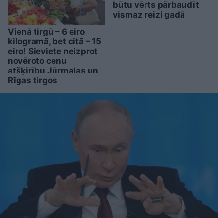
būtu vērts pārbaudīt
vismaz reizi gadā
Vienā tirgū – 6 eiro
kilogramā, bet citā – 15
eiro! Sieviete neizprot
novēroto cenu
atšķirību Jūrmalas un
Rīgas tirgos