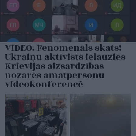
VIDEO. Fenomenāls skats!
Ukraiņu aktīvists ielauzies
Krievijas aizsardzības
nozares amatpersonu
videokonferencē