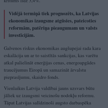
kritums līdz 3,4%.
Vidējā termiņā tiek prognozēts, ka Latvijas
ekonomikas izaugsme atgūsies, pateicoties
reformām, patēriņa pieaugumam un valsts
investīcijām.
Galvenos riskus ekonomikas augšupejai rada kara
eskalācija un ar to saistītās sankcijas, kas varētu
atkal palielināt enerģijas cenas, energoapgādes
traucējumus Eiropā un samazināt ārvalstu
pieprasījumu, skaidro fonds.
Vienlaikus Latvija valdībai jauns uzsvars būtu
jāliek uz izaugsmi veicinošu nodokļu reformu.
Tāpat Latvijas salīdzinoši augsto darbaspēka