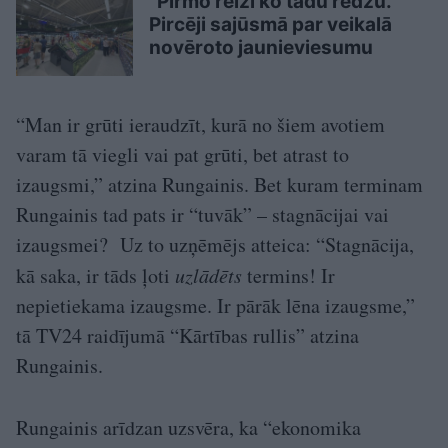
“Pirmo reizi ko tādu redzu.”
Pircēji sajūsmā par veikalā
novēroto jaunieviesumu
“Man ir grūti ieraudzīt, kurā no šiem avotiem
varam tā viegli vai pat grūti, bet atrast to
izaugsmi,” atzina Rungainis. Bet kuram terminam
Rungainis tad pats ir “tuvāk” – stagnācijai vai
izaugsmei? Uz to uzņēmējs atteica: “Stagnācija,
kā saka, ir tāds ļoti
uzlādēts
termins! Ir
nepietiekama izaugsme. Ir pārāk lēna izaugsme,”
tā TV24 raidījumā “Kārtības rullis” atzina
Rungainis.
Rungainis arīdzan uzsvēra, ka “ekonomika