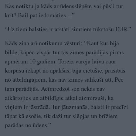
Kas notiktu ja kāds ar ūdensslēpēm vai pūsli tur
krīt? Bail pat iedomāties…”
“Uz tiem balsties ir atstāti simtiem tukstošu EUR.”
Kāds zina arī notikumu vēsturi: “Kaut kur bija
bilde, kāpēc vispār tur tās zīmes parādijās pirms
apmēram 10 gadiem. Toreiz varēja laivā caur
korpusu iekāpt no apakšas, bija cietušie, prasības
no atbildīgajiem, kas nav zīmes salikuši utt. Pēc
tam parādījās. Acīmredzot sen nekas nav
atkārtojies un atbildīgie atkal aizmirsuši, ka
viņiem ir jāstrādā. Tur jāuzmanās, balsti ir precīzi
tāpat kā esošie, tik daži tur slēpjas un brīžiem
parādas no ūdens.”