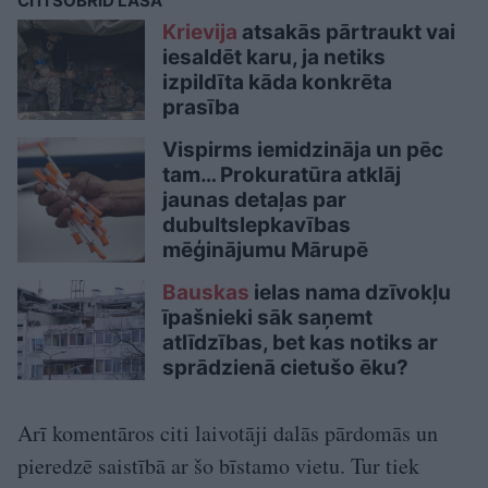
CITI ŠOBRĪD LASA
Krievija
atsakās pārtraukt vai
iesaldēt karu, ja netiks
izpildīta kāda konkrēta
prasība
Vispirms iemidzināja un pēc
tam… Prokuratūra atklāj
jaunas detaļas par
dubultslepkavības
mēģinājumu Mārupē
Bauskas
ielas nama dzīvokļu
īpašnieki sāk saņemt
atlīdzības, bet kas notiks ar
sprādzienā cietušo ēku?
Arī komentāros citi laivotāji dalās pārdomās un
pieredzē saistībā ar šo bīstamo vietu. Tur tiek