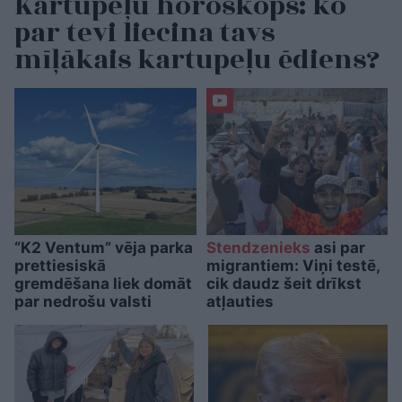
Kartupeļu horoskops: ko
par tevi liecina tavs
mīļākais kartupeļu ēdiens?
“K2 Ventum” vēja parka
Stendzenieks
asi par
prettiesiskā
migrantiem: Viņi testē,
gremdēšana liek domāt
cik daudz šeit drīkst
par nedrošu valsti
atļauties