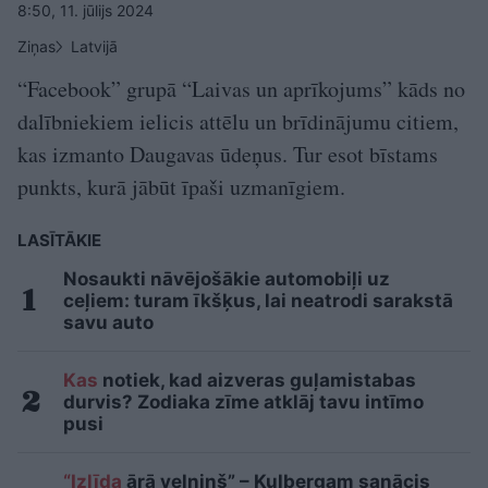
8:50, 11. jūlijs 2024
Ziņas
Latvijā
“Facebook” grupā “Laivas un aprīkojums” kāds no
dalībniekiem ielicis attēlu un brīdinājumu citiem,
kas izmanto Daugavas ūdeņus. Tur esot bīstams
punkts, kurā jābūt īpaši uzmanīgiem.
LASĪTĀKIE
Nosaukti nāvējošākie automobiļi uz
ceļiem: turam īkšķus, lai neatrodi sarakstā
savu auto
Kas
notiek, kad aizveras guļamistabas
durvis? Zodiaka zīme atklāj tavu intīmo
pusi
“Izlīda
ārā velniņš” – Kulbergam sanācis