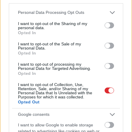
third parties.
Please note that this website/app uses one or more Google
Personal Data Processing Opt Outs
services and may gather and store information including but
not limited to your visit or usage behaviour. You may click to
I want to opt-out of the Sharing of my
personal data.
grant or deny consent to Google and its third-party tags to
Opted In
use your data for below specified purposes in below Google
TESTS.
Vai tu esi gudrāks
consent section.
I want to opt-out of the Sale of my
Personal Data.
par ChatGPT? 99% cilvēku
Opted In
“iesprūst” 5. jautājumā
I want to opt-out of processing my
Personal Data for Targeted Advertising.
Opted In
I want to opt-out of Collection, Use,
Retention, Sale, and/or Sharing of my
Personal Data that Is Unrelated with the
Purposes for which it was collected.
Opted Out
Google consents
I want to allow Google to enable storage
Atcelt
Ziņot
“Bez
viena miljarda
Kārlis Streips: “Tas
related to advertising like cookies on web or