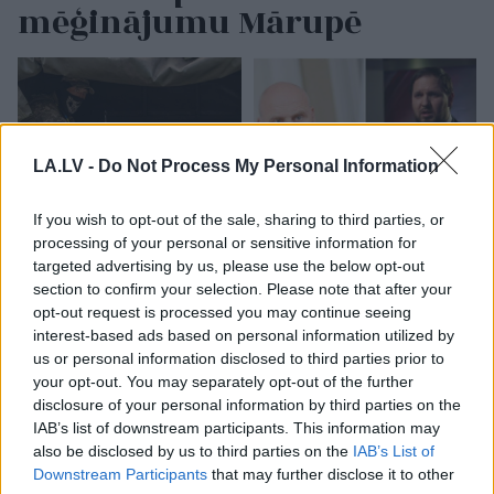
mēģinājumu Mārupē
LA.LV -
Do Not Process My Personal Information
If you wish to opt-out of the sale, sharing to third parties, or
processing of your personal or sensitive information for
Krievija atsakās
“Izlīda
ārā velniņš” –
targeted advertising by us, please use the below opt-out
pārtraukt vai iesaldēt
Kulbergam sanācis
section to confirm your selection. Please note that after your
karu, ja netiks izpildīta
visai neveikls kašķis ar
opt-out request is processed you may continue seeing
kāda konkrēta prasība
žurnālistu Ivo Leitānu
interest-based ads based on personal information utilized by
us or personal information disclosed to third parties prior to
your opt-out. You may separately opt-out of the further
disclosure of your personal information by third parties on the
IAB’s list of downstream participants. This information may
also be disclosed by us to third parties on the
IAB’s List of
Downstream Participants
that may further disclose it to other