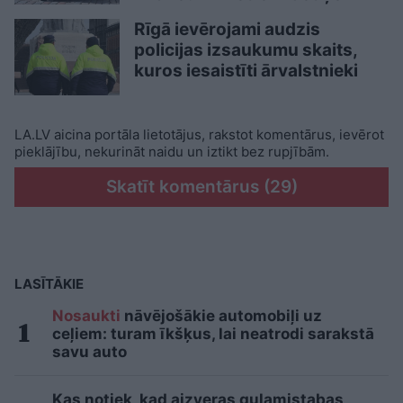
Rīgā ievērojami audzis
policijas izsaukumu skaits,
kuros iesaistīti ārvalstnieki
LA.LV aicina portāla lietotājus, rakstot komentārus, ievērot
pieklājību, nekurināt naidu un iztikt bez rupjībām.
Skatīt komentārus (29)
LASĪTĀKIE
Nosaukti
nāvējošākie automobiļi uz
ceļiem: turam īkšķus, lai neatrodi sarakstā
savu auto
Kas notiek, kad aizveras guļamistabas