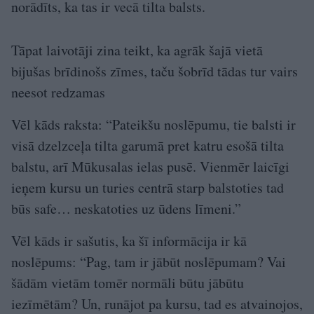
norādīts, ka tas ir vecā tilta balsts.
Tāpat laivotāji zina teikt, ka agrāk šajā vietā
bijušas brīdinošs zīmes, taču šobrīd tādas tur vairs
neesot redzamas
Vēl kāds raksta: “Pateikšu noslēpumu, tie balsti ir
visā dzelzceļa tilta garumā pret katru esošā tilta
balstu, arī Mūkusalas ielas pusē. Vienmēr laicīgi
ieņem kursu un turies centrā starp balstoties tad
būs safe… neskatoties uz ūdens līmeni.”
Vēl kāds ir sašutis, ka šī informācija ir kā
noslēpums: “Pag, tam ir jābūt noslēpumam? Vai
šādām vietām tomēr normāli būtu jābūtu
iezīmētām? Un, runājot pa kursu, tad es atvainojos,