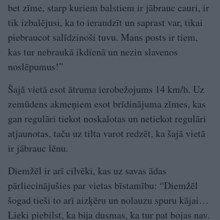
bet zīme, starp kuriem balstiem ir jābrauc cauri, ir
tik izbalējusi, ka to ieraudzīt un saprast var, tikai
piebraucot salīdzinoši tuvu. Mans posts ir tiem,
kas tur nebraukā ikdienā un nezin slavenos
noslēpumus!”
Šajā vietā esot ātruma ierobežojums 14 km/h. Uz
zemūdens akmeņiem esot brīdinājuma zīmes, kas
gan regulāri tiekot noskalotas un netiekot regulāri
atjaunotas, taču uz tilta varot redzēt, ka šajā vietā
ir jābrauc lēnu.
Diemžēl ir arī cilvēki, kas uz savas ādas
pārliecinājušies par vietas bīstamību: “Diemžēl
šogad tieši to arī aizķēru un nolauzu spuru kājai…
Lieki piebilst, ka bija dusmas, ka tur pat bojas nav.