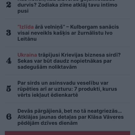
durvis? Zodiaka zīme atklāj tavu intīmo
pusi
“Izlīda
ārā velniņš” – Kulbergam sanācis
visai neveikls kašķis ar žurnālistu Ivo
Leitānu
Ukraina
trāpījusi Krievijas biznesa sirdī?
Sekas var būt daudz nopietnākas par
sadegušām noliktavām
Par sirds un asinsvadu veselību var
rūpēties arī ar uzturu: 7 produkti, kurus
vērts iekļaut ēdienkartē
Devās pārgājienā, bet no tā neatgriezās…
Atklājas jaunas detaļas par Klāsa Vāveres
pēdējām dzīves dienām