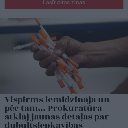
Lasīt citas ziņas
Vispirms iemidzināja un
pēc tam… Prokuratūra
atklāj jaunas detaļas par
dubultslepkavības