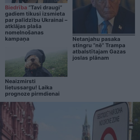
Biedrība
“Tavi draugi”
gadiem tikusi izsmieta
par palīdzību Ukrainai –
atklājas plaša
nomelnošanas
kampaņa
Netanjahu pasaka
stingru “nē” Trampa
atbalstītajam Gazas
joslas plānam
Neaizmirsti
lietussargu! Laika
prognoze pirmdienai