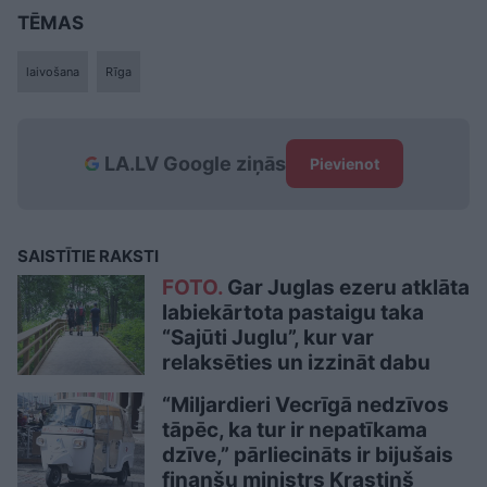
TĒMAS
laivošana
Rīga
LA.LV Google ziņās
Pievienot
SAISTĪTIE RAKSTI
FOTO.
Gar Juglas ezeru atklāta
labiekārtota pastaigu taka
“Sajūti Juglu”, kur var
relaksēties un izzināt dabu
“Miljardieri Vecrīgā nedzīvos
tāpēc, ka tur ir nepatīkama
dzīve,” pārliecināts ir bijušais
finanšu ministrs Krastiņš