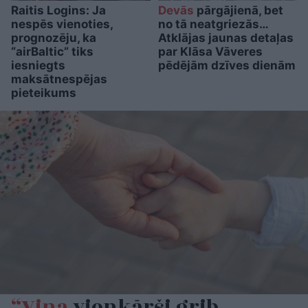
Raitis Logins: Ja
Devās
pārgājienā, bet
nespēs vienoties,
no tā neatgriezās…
prognozēju, ka
Atklājas jaunas detaļas
“airBaltic” tiks
par Klāsa Vāveres
iesniegts
pēdējām dzīves dienām
maksātnespējas
pieteikums
“Viņa
vienkārši grib