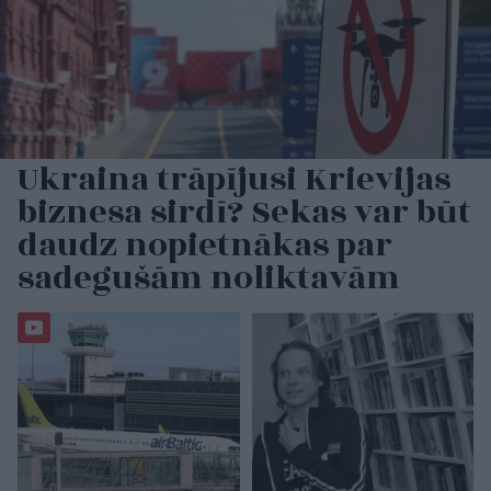
Ukraina trāpījusi Krievijas
biznesa sirdī? Sekas var būt
daudz nopietnākas par
sadegušām noliktavām