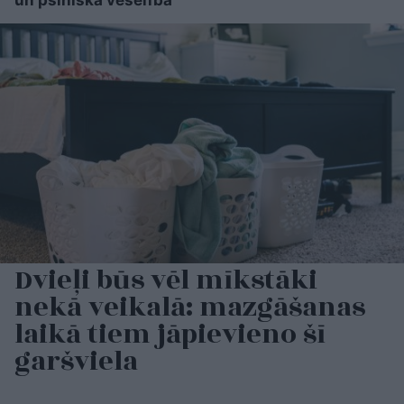
Dvieļi būs vēl mīkstāki
nekā veikalā: mazgāšanas
laikā tiem jāpievieno šī
garšviela