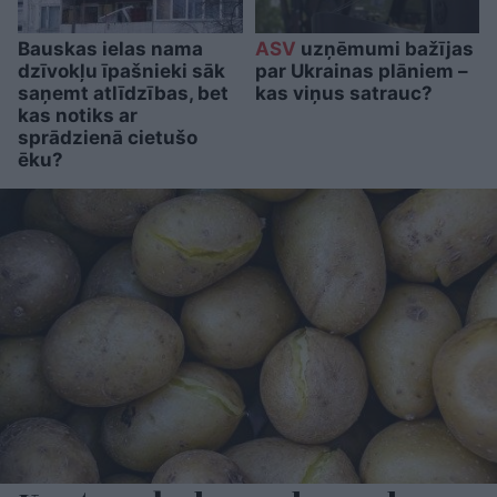
Bauskas ielas nama
ASV
uzņēmumi bažījas
dzīvokļu īpašnieki sāk
par Ukrainas plāniem –
saņemt atlīdzības, bet
kas viņus satrauc?
kas notiks ar
sprādzienā cietušo
ēku?