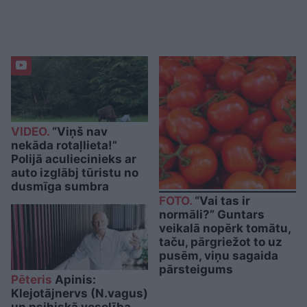
VIDEO.
“Viņš nav
nekāda rotaļlieta!”
Polijā aculiecinieks ar
auto izglābj tūristu no
dusmīga sumbra
FOTO.
“Vai tas ir
normāli?” Guntars
veikalā nopērk tomātu,
taču, pārgriežot to uz
pusēm, viņu sagaida
pārsteigums
Pēteris
Apinis:
Klejotājnervs (N.vagus)
un psihiskā veselība