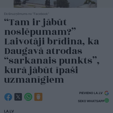
Ekrānuzņēmums no “Facebook”
“Tam ir jābūt
noslēpumam?”
Laivotāji brīdina, ka
Daugavā atrodas
“sarkanais punkts”,
kurā jābūt īpaši
uzmanīgiem
PIEVIENO LA.LV
SEKO WHATSAPP
LA.LV