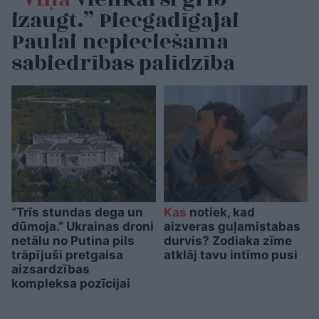
izaugt.” Piecgadīgajai
Paulai nepieciešama
sabiedrības palīdzība
“Trīs stundas dega un
Kas
notiek, kad
dūmoja.” Ukrainas droni
aizveras guļamistabas
netālu no Putina pils
durvis? Zodiaka zīme
trāpījuši pretgaisa
atklāj tavu intīmo pusi
aizsardzības
kompleksa pozīcijai