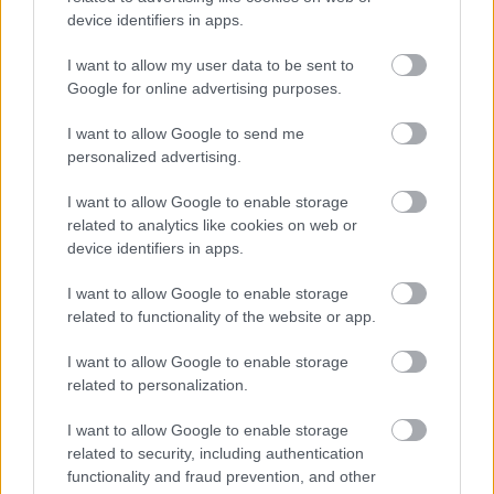
“airBaltic” ir bankrots” –
būtu nozīmējis, ka
device identifiers in apps.
Šlesers vērtē
Tramps 2024. gadā
aviokompānijas
kandidēt nedrīkstētu”
I want to allow my user data to be sent to
izredzes
Google for online advertising purposes.
I want to allow Google to send me
personalized advertising.
I want to allow Google to enable storage
related to analytics like cookies on web or
device identifiers in apps.
I want to allow Google to enable storage
related to functionality of the website or app.
I want to allow Google to enable storage
related to personalization.
Par sirds un asinsvadu
I want to allow Google to enable storage
veselību var rūpēties arī ar
related to security, including authentication
uzturu: 7 produkti, kurus
functionality and fraud prevention, and other