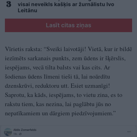
visai neveikls kašķis ar žurnālistu Ivo
Leitānu
Lasīt citas ziņas
Vīrietis raksta: “Sveiki laivotāji! Vietā, kur ir bildē
iezīmēts sarkanais punkts, zem ūdens ir šķērslis,
iespējams, vecā tilta balsts vai kas cits. Ar
šodienas ūdens līmeni tieši tā, lai noārdītu
dzenskrūvi, reduktoru utt. Esiet uzmanīgi!
Saprotu, ka kāds, iespējams, to vietu zina, es to
rakstu tiem, kas nezina, lai paglābtu jūs no
nepatīkamiem un dārgiem piedzīvojumiem.”