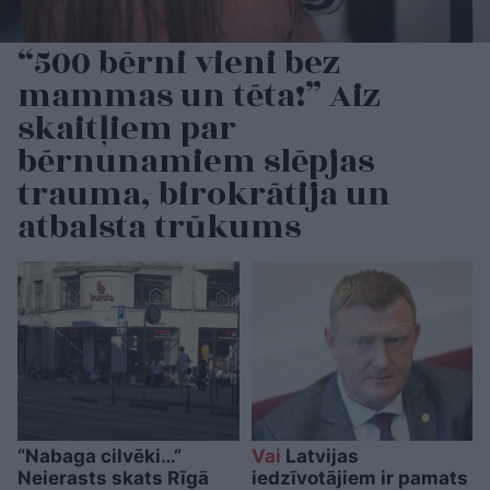
“500 bērni vieni bez
mammas un tēta!” Aiz
skaitļiem par
bērnunamiem slēpjas
trauma, birokrātija un
atbalsta trūkums
“Nabaga cilvēki…”
Vai
Latvijas
Neierasts skats Rīgā
iedzīvotājiem ir pamats