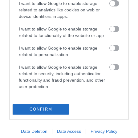
I want to allow Google to enable storage
Šajās Eiropas pilsētās
related to analytics like cookies on web or
nopirkt 70 kvadrātmetru
device identifiers in apps.
lielu dzīvokli ir gandrīz
I want to allow Google to enable storage
nereāli – situācija arvien
related to functionality of the website or app.
pasliktinās
I want to allow Google to enable storage
related to personalization.
I want to allow Google to enable storage
related to security, including authentication
functionality and fraud prevention, and other
user protection.
Priekules
traģēdijas
Ja
dārzā trūkst saules,
CONFIRM
lietā jauns pavērsiens:
pievērs uzmanību šai
apcietinātā policista
hortenzijai – tā lieliski
aizstāvis vērsies tiesā
jūtas arī ēnā
Data Deletion
Data Access
Privacy Policy