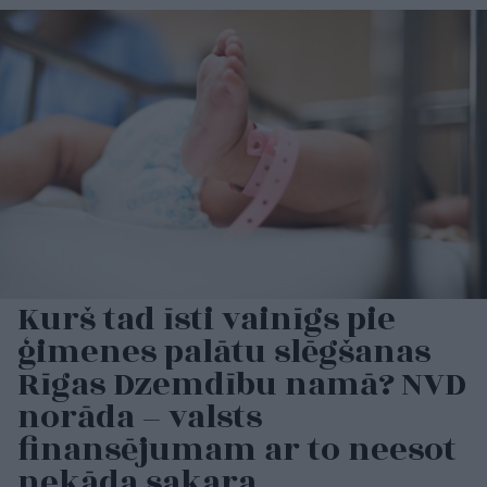
Kurš tad īsti vainīgs pie
ģimenes palātu slēgšanas
Rīgas Dzemdību namā? NVD
norāda – valsts
finansējumam ar to neesot
nekāda sakara