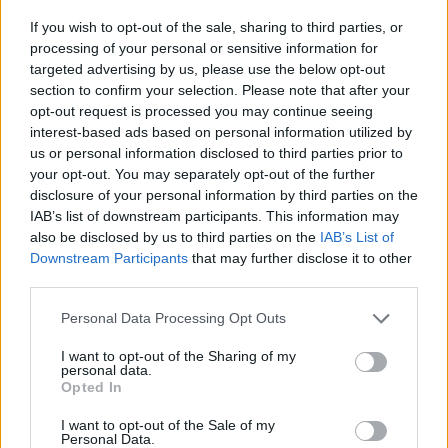
If you wish to opt-out of the sale, sharing to third parties, or
processing of your personal or sensitive information for
targeted advertising by us, please use the below opt-out
section to confirm your selection. Please note that after your
opt-out request is processed you may continue seeing
interest-based ads based on personal information utilized by
Vai darbs no 9.00 līdz 17.00
us or personal information disclosed to third parties prior to
jūs tracina? Numerologi
your opt-out. You may separately opt-out of the further
disclosure of your personal information by third parties on the
izceļ četrus dzimšanas
IAB’s list of downstream participants. This information may
datumus, kuru
also be disclosed by us to third parties on the
IAB’s List of
Downstream Participants
that may further disclose it to other
īpašniekiem brīvība ir īpaši
third parties.
svarīga
Please note that this website/app uses one or more Google
Personal Data Processing Opt Outs
services and may gather and store information including but
not limited to your visit or usage behaviour. You may click to
I want to opt-out of the Sharing of my
personal data.
grant or deny consent to Google and its third-party tags to
Opted In
use your data for below specified purposes in below Google
consent section.
I want to opt-out of the Sale of my
Personal Data.