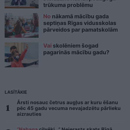
trūkuma problēmu
No
nākamā mācību gada
septiņas Rīgas vidusskolas
pārveidos par pamatskolām
Vai
skolēniem šogad
pagarinās mācību gadu?
LASĪTĀKIE
Ārsti nosauc četrus augļus ar kuru ēšanu
pēc 45 gadu vecuma nevajadzētu pārlieku
aizrauties
“Nabaga
cilvēki…” Neierasts skats Rīgā