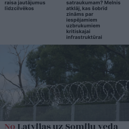
raisa jautājumus
satraukumam? Melnis
līdzcilvēkos
atklāj, kas šobrīd
zināms par
iespējamiem
uzbrukumiem
kritiskajai
infrastruktūrai
No
Latvijas uz Somiju veda