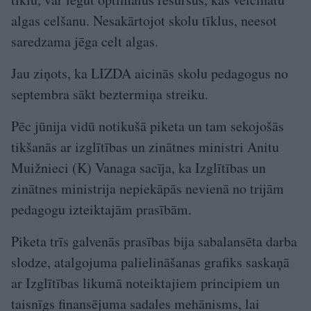
algas celšanu. Nesakārtojot skolu tīklus, neesot
saredzama jēga celt algas.
Jau ziņots, ka LIZDA aicinās skolu pedagogus no
septembra sākt beztermiņa streiku.
Pēc jūnija vidū notikušā piketa un tam sekojošās
tikšanās ar izglītības un zinātnes ministri Anitu
Muižnieci (K) Vanaga sacīja, ka Izglītības un
zinātnes ministrija nepiekāpās nevienā no trijām
pedagogu izteiktajām prasībām.
Piketa trīs galvenās prasības bija sabalansēta darba
slodze, atalgojuma palielināšanas grafiks saskaņā
ar Izglītības likumā noteiktajiem principiem un
taisnīgs finansējuma sadales mehānisms, lai