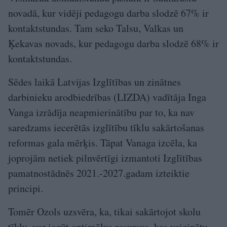
novadā, kur vidēji pedagogu darba slodzē 67% ir
kontaktstundas. Tam seko Talsu, Valkas un
Ķekavas novads, kur pedagogu darba slodzē 68% ir
kontaktstundas.
Sēdes laikā Latvijas Izglītības un zinātnes
darbinieku arodbiedrības (LIZDA) vadītāja Inga
Vanga izrādīja neapmierinātību par to, ka nav
saredzams iecerētās izglītību tīklu sakārtošanas
reformas gala mērķis. Tāpat Vanaga izcēla, ka
joprojām netiek pilnvērtīgi izmantoti Izglītības
pamatnostādnēs 2021.-2027.gadam izteiktie
principi.
Tomēr Ozols uzsvēra, ka, tikai sakārtojot skolu
tīklu, var iegūt optimālus resursus, kas veicinātu