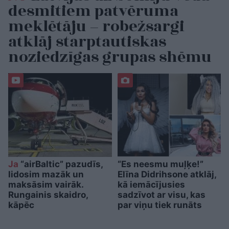
desmitiem patvēruma
meklētāju – robežsargi
atklāj starptautiskas
noziedzīgas grupas shēmu
Ja
“airBaltic” pazudīs,
“Es neesmu muļķe!”
lidosim mazāk un
Elīna Didrihsone atklāj,
maksāsim vairāk.
kā iemācījusies
Rungainis skaidro,
sadzīvot ar visu, kas
kāpēc
par viņu tiek runāts