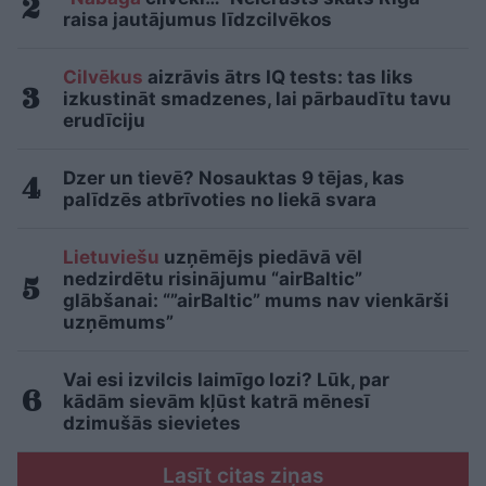
raisa jautājumus līdzcilvēkos
Cilvēkus
aizrāvis ātrs IQ tests: tas liks
izkustināt smadzenes, lai pārbaudītu tavu
erudīciju
Dzer un tievē? Nosauktas 9 tējas, kas
palīdzēs atbrīvoties no liekā svara
Lietuviešu
uzņēmējs piedāvā vēl
nedzirdētu risinājumu “airBaltic”
glābšanai: “”airBaltic” mums nav vienkārši
uzņēmums”
Vai esi izvilcis laimīgo lozi? Lūk, par
kādām sievām kļūst katrā mēnesī
dzimušās sievietes
Lasīt citas ziņas