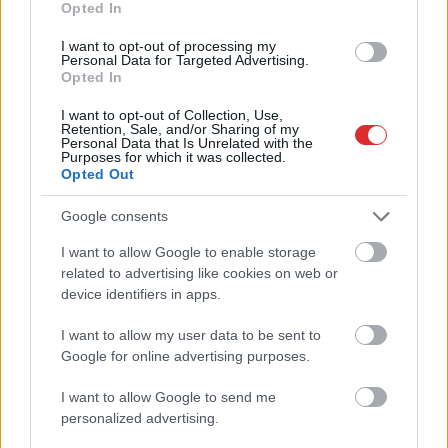
Opted In
I want to opt-out of processing my
Personal Data for Targeted Advertising.
Opted In
Biļete
maksā 89 eiro,
Kulbergs pēc robežas
bet pie kases jau 96,51:
apsekošanas: darām
I want to opt-out of Collection, Use,
pircēju pārsteidz trīs
visu, lai Latvija būtu
Retention, Sale, and/or Sharing of my
obligātas komisijas
gatava jebkuram
Personal Data that Is Unrelated with the
Purposes for which it was collected.
maksas
scenārijam
Opted Out
Google consents
I want to allow Google to enable storage
Atcelt
Ziņot
related to advertising like cookies on web or
device identifiers in apps.
I want to allow my user data to be sent to
Google for online advertising purposes.
I want to allow Google to send me
personalized advertising.