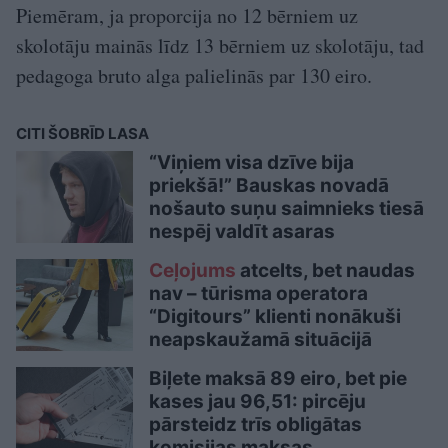
Piemēram, ja proporcija no 12 bērniem uz
skolotāju mainās līdz 13 bērniem uz skolotāju, tad
pedagoga bruto alga palielinās par 130 eiro.
CITI ŠOBRĪD LASA
“Viņiem visa dzīve bija
priekšā!” Bauskas novadā
nošauto suņu saimnieks tiesā
nespēj valdīt asaras
Ceļojums
atcelts, bet naudas
nav – tūrisma operatora
“Digitours” klienti nonākuši
neapskaužamā situācijā
Biļete maksā 89 eiro, bet pie
kases jau 96,51: pircēju
pārsteidz trīs obligātas
komisijas maksas