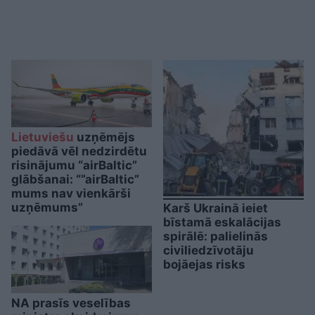
Lietuviešu
uzņēmējs
piedāvā vēl nedzirdētu
risinājumu “airBaltic”
glābšanai: “”airBaltic”
mums nav vienkārši
uzņēmums”
Karš Ukrainā ieiet
bīstamā eskalācijas
spirālē: palielinās
civiliedzīvotāju
bojāejas risks
NA prasīs veselības