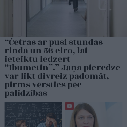
“Četras ar pusi stundas
rindā un 56 eiro, lai
ieteiktu iedzert
“Ibumetin”.” Jāņa pieredze
var likt divreiz padomāt,
pirms vērsties pēc
palīdzības