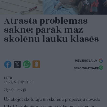
Atrasta problēmas
sakne: pārāk maz
skolēnu lauku klasēs
PIEVIENO LA.LV
SEKO WHATSAPP
LETA
15:27, 5. jūlijs 2022
Ziņas
Latvijā
Uzlabojot skolotāju un skolēnu proporciju novadā
līdz 12 skolēniem uz vienu pedagogu, iespējams