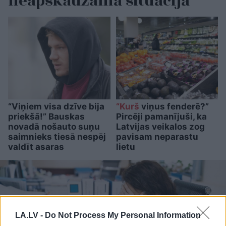
neapskaužamā situācijā
“Viņiem visa dzīve bija
“Kurš
viņus fenderē?”
priekšā!” Bauskas
Pircēji pamanījuši, ka
novadā nošauto suņu
Latvijas veikalos zog
saimnieks tiesā nespēj
pavisam neparastu
valdīt asaras
lietu
LA.LV -
Do Not Process My Personal Information