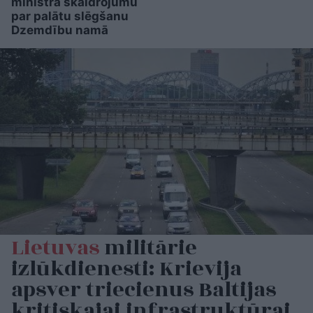
ministra skaidrojumu
par palātu slēgšanu
Dzemdību namā
Lietuvas
militārie
izlūkdienesti: Krievija
apsver triecienus Baltijas
kritiskajai infrastruktūrai,