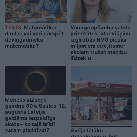
TESTS.
Matemātikas
Vanaga apšauba valsts
duelis: vai vari pārspēt
prioritātes: atsevišķām
deviņgadnieku
izglītības NVO piešķir
matemātikā?
miljoniem eiro, kamēr
skolām trūkst mācību
līdzekļu
Mēness aizsegs
gandrīz 80% Saules: 12.
augustā Latvijā
gaidāms iespaidīgs
skats – ko tajā brīdī
varam piedzīvot?
Solīja lētāku
dīzeļdegvielu, bet