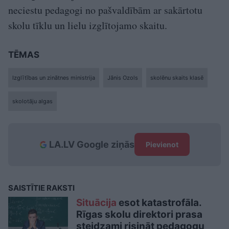
neciestu pedagogi no pašvaldībām ar sakārtotu
skolu tīklu un lielu izglītojamo skaitu.
TĒMAS
Izglītības un zinātnes ministrija
Jānis Ozols
skolēnu skaits klasē
skolotāju algas
LA.LV Google ziņās
Pievienot
SAISTĪTIE RAKSTI
Situācija
esot katastrofāla.
Rīgas skolu direktori prasa
steidzami risināt pedagogu