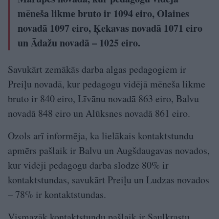
mēneša likme bruto ir 1094 eiro, Olaines
novadā 1097 eiro, Ķekavas novadā 1071 eiro
un Ādažu novadā – 1025 eiro.
Savukārt zemākās darba algas pedagogiem ir
Preiļu novadā, kur pedagogu vidējā mēneša likme
bruto ir 840 eiro, Līvānu novadā 863 eiro, Balvu
novadā 848 eiro un Alūksnes novadā 861 eiro.
Ozols arī informēja, ka lielākais kontaktstundu
apmērs pašlaik ir Balvu un Augšdaugavas novados,
kur vidēji pedagogu darba slodzē 80% ir
kontaktstundas, savukārt Preiļu un Ludzas novados
– 78% ir kontaktstundas.
Vismazāk kontaktstundu pašlaik ir Saulkrastu