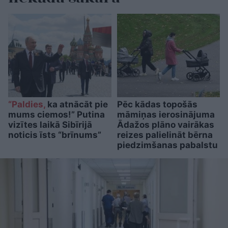
“Paldies,
ka atnācāt pie
Pēc kādas topošās
mums ciemos!” Putina
māmiņas ierosinājuma
vizītes laikā Sibīrijā
Ādažos plāno vairākas
noticis īsts “brīnums”
reizes palielināt bērna
piedzimšanas pabalstu