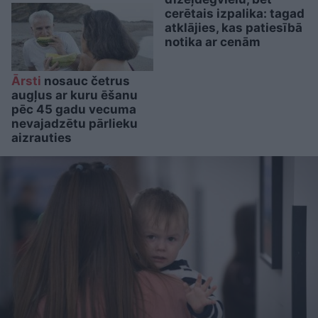
cerētais izpalika: tagad
atklājies, kas patiesībā
notika ar cenām
Ārsti
nosauc četrus
augļus ar kuru ēšanu
pēc 45 gadu vecuma
nevajadzētu pārlieku
aizrauties