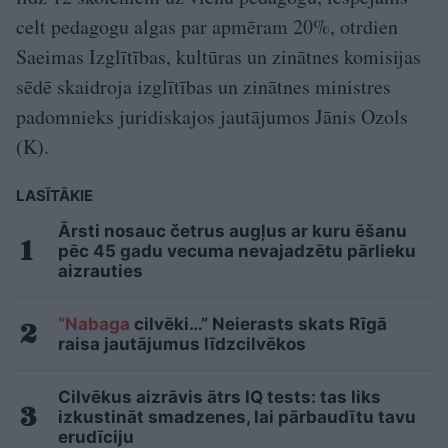
celt pedagogu algas par apmēram 20%, otrdien
Saeimas Izglītības, kultūras un zinātnes komisijas
sēdē skaidroja izglītības un zinātnes ministres
padomnieks juridiskajos jautājumos Jānis Ozols
(K).
LASĪTĀKIE
Ārsti nosauc četrus augļus ar kuru ēšanu
pēc 45 gadu vecuma nevajadzētu pārlieku
aizrauties
“Nabaga
cilvēki…” Neierasts skats Rīgā
raisa jautājumus līdzcilvēkos
Cilvēkus aizrāvis ātrs IQ tests: tas liks
izkustināt smadzenes, lai pārbaudītu tavu
erudīciju