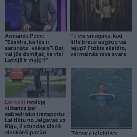
Armands Puče:
Tu
esi smagāks, kad
“Skaidrs, ka tas ir
lifts brauc augšup vai
sarunāts “veikals”! Bet
lejup? Fiziķis skaidro,
vai jūs domājat, ka visi
vai mainās tavs svars
Latvijā ir muļķi?”
Latvieši
neslēpj
vilšanos par
sabiedrisko transportu:
Lai tiktu no Jelgavas uz
Rīgu, 2 stundas dienā
vienkārši pazūd
“Nevaru iztēloties