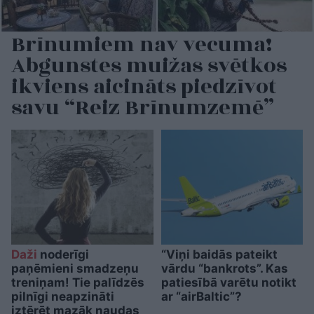
Brīnumiem nav vecuma!
Abgunstes muižas svētkos
ikviens aicināts piedzīvot
savu “Reiz Brīnumzemē”
Daži
noderīgi
“Viņi baidās pateikt
paņēmieni smadzeņu
vārdu “bankrots”. Kas
treniņam! Tie palīdzēs
patiesībā varētu notikt
pilnīgi neapzināti
ar “airBaltic”?
iztērēt mazāk naudas