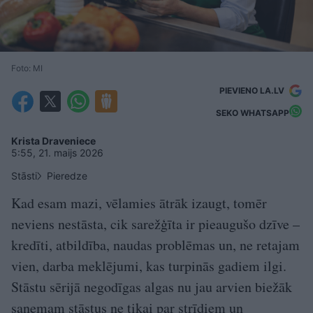
Foto: MI
PIEVIENO LA.LV
SEKO WHATSAPP
Krista Draveniece
5:55, 21. maijs 2026
Stāsti
Pieredze
Kad esam mazi, vēlamies ātrāk izaugt, tomēr
neviens nestāsta, cik sarežģīta ir pieaugušo dzīve –
kredīti, atbildība, naudas problēmas un, ne retajam
vien, darba meklējumi, kas turpinās gadiem ilgi.
Stāstu sērijā negodīgas algas nu jau arvien biežāk
saņemam stāstus ne tikai par strīdiem un