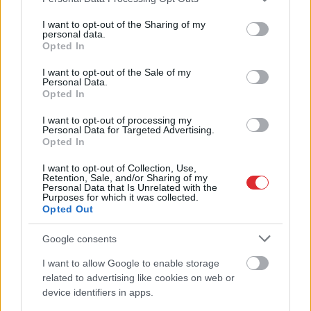
services and may gather and store information including but
not limited to your visit or usage behaviour. You may click to
I want to opt-out of the Sharing of my
personal data.
grant or deny consent to Google and its third-party tags to
Opted In
use your data for below specified purposes in below Google
consent section.
I want to opt-out of the Sale of my
Personal Data.
Opted In
I want to opt-out of processing my
Personal Data for Targeted Advertising.
Opted In
I want to opt-out of Collection, Use,
Retention, Sale, and/or Sharing of my
3 zodiaka zīmes šajā
Personal Data that Is Unrelated with the
Purposes for which it was collected.
nedēļas nogalē kārtīgi
Opted Out
“nodos uguņus”, bet vienai
Google consents
– labāk palikt mājās
I want to allow Google to enable storage
Atcelt
Ziņot
related to advertising like cookies on web or
device identifiers in apps.