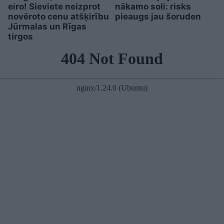
eiro! Sieviete neizprot
nākamo soli: risks
novēroto cenu atšķirību
pieaugs jau šoruden
Jūrmalas un Rīgas
tirgos