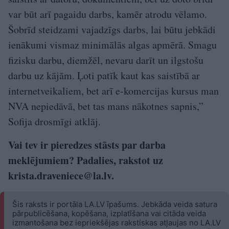
var būt arī pagaidu darbs, kamēr atrodu vēlamo.
Šobrīd steidzami vajadzīgs darbs, lai būtu jebkādi
ienākumi vismaz minimālās algas apmērā. Smagu
fizisku darbu, diemžēl, nevaru darīt un ilgstošu
darbu uz kājām. Ļoti patīk kaut kas saistībā ar
internetveikaliem, bet arī e-komercijas kursus man
NVA nepiedāvā, bet tas mans nākotnes sapnis,”
Sofija drosmīgi atklāj.
Vai tev ir pieredzes stāsts par darba
meklējumiem? Padalies, rakstot uz
krista.draveniece@la.lv
.
Šis raksts ir portāla LA.LV īpašums. Jebkāda veida satura
pārpublicēšana, kopēšana, izplatīšana vai citāda veida
izmantošana bez iepriekšējas rakstiskas atļaujas no LA.LV