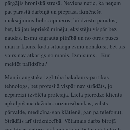
pārgājis hroniskā stresā. Neviens netic, ka neņem
pat parastā darbiņā un pieprasa ikmēneša
maksājumus lielos apmēros, lai dzēstu parādus,
bet, kā jau iepriekš minēju, eksistēju vispār bez
naudas. Esmu sagrauta pilnībā un no otras puses
man ir kauns, kādā situācijā esmu nonākusi, bet tas
vairs nav atkarīgs no manis. Izmisums…Kur
meklēt palīdzību?
Man ir augstākā izglītība bakalaurs-pārtikas
tehnologs, bet profesijā vispār nav strādāts, jo
nepareizi izvēlēta profesija. Liela pieredze klientu
apkalpošanā dažādās nozarēs(bankas, valsts
pārvalde, medicīna-gan klātienē, gan pa telefonu).
Strādāts arī tirdzniecībā. Vēlamais darbs birojā
saistīts ar datoru, dokumentiem, bet uz doto brīdi