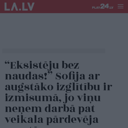
“Eksistēju bez
naudas!” Sofija ar
augstāko izglītību ir
izmisumā, jo viņu
neņem darbā pat
veikala pārdevēja