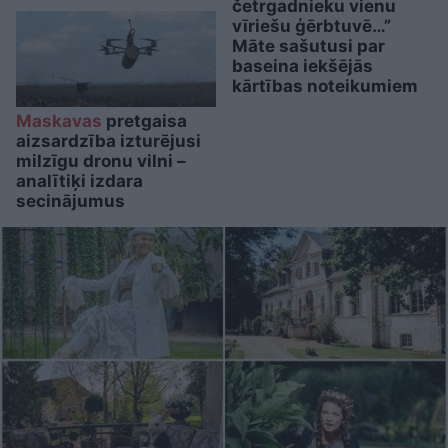
četrgadnieku vienu
vīriešu ģērbtuvē…”
Māte sašutusi par
baseina iekšējās
kārtības noteikumiem
Maskavas
pretgaisa
aizsardzība izturējusi
milzīgu dronu vilni –
analītiķi izdara
secinājumus