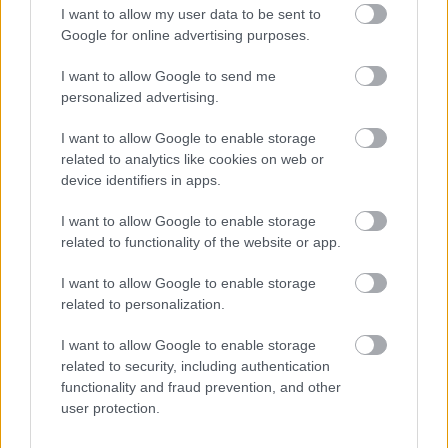
I want to allow my user data to be sent to
Google for online advertising purposes.
I want to allow Google to send me
personalized advertising.
Viņš apstājies un sācis
Vienmēr
aukstas rokas
I want to allow Google to enable storage
peldēt uz vietas…
un kājas? 6 iespējamie
related to analytics like cookies on web or
Sieviete atpūtā Pierīgas
iemesli – viens no tiem
device identifiers in apps.
ezerā piedzīvojusi, cik
ir ļoti izplatīts
briesmīgas sekas var
I want to allow Google to enable storage
būt makšķernieku
related to functionality of the website or app.
neuzmanībai
I want to allow Google to enable storage
related to personalization.
I want to allow Google to enable storage
related to security, including authentication
functionality and fraud prevention, and other
user protection.