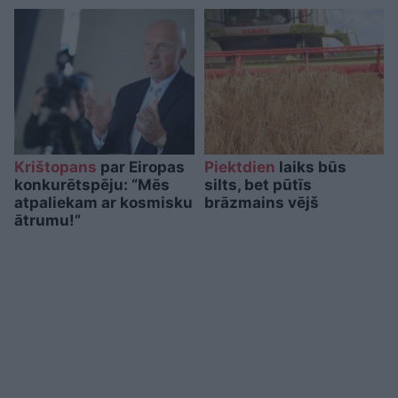
Krištopans
par Eiropas
Piektdien
laiks būs
konkurētspēju: “Mēs
silts, bet pūtīs
atpaliekam ar kosmisku
brāzmains vējš
ātrumu!”