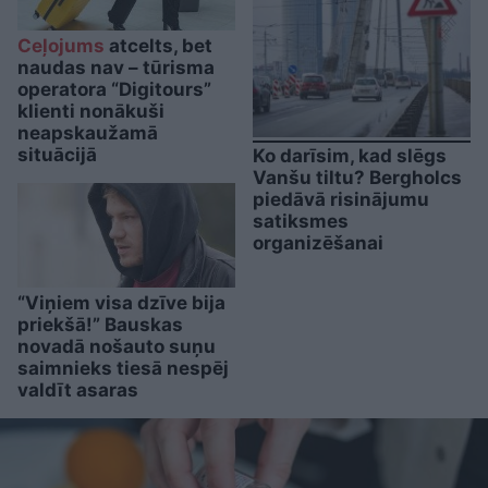
Ceļojums
atcelts, bet
naudas nav – tūrisma
operatora “Digitours”
klienti nonākuši
neapskaužamā
situācijā
Ko darīsim, kad slēgs
Vanšu tiltu? Bergholcs
piedāvā risinājumu
satiksmes
organizēšanai
“Viņiem visa dzīve bija
priekšā!” Bauskas
novadā nošauto suņu
saimnieks tiesā nespēj
valdīt asaras