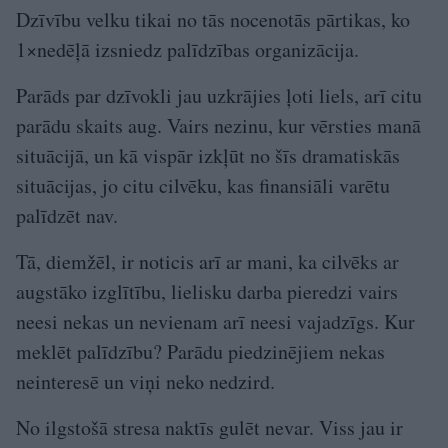
Dzīvību velku tikai no tās nocenotās pārtikas, ko
1×nedēļā izsniedz palīdzības organizācija.
Parāds par dzīvokli jau uzkrājies ļoti liels, arī citu
parādu skaits aug. Vairs nezinu, kur vērsties manā
situācijā, un kā vispār izkļūt no šīs dramatiskās
situācijas, jo citu cilvēku, kas finansiāli varētu
palīdzēt nav.
Tā, diemžēl, ir noticis arī ar mani, ka cilvēks ar
augstāko izglītību, lielisku darba pieredzi vairs
neesi nekas un nevienam arī neesi vajadzīgs. Kur
meklēt palīdzību? Parādu piedzinējiem nekas
neinteresē un viņi neko nedzird.
No ilgstošā stresa naktīs gulēt nevar. Viss jau ir