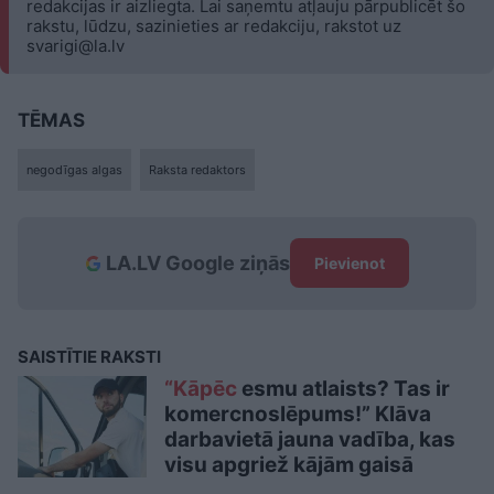
redakcijas ir aizliegta. Lai saņemtu atļauju pārpublicēt šo
rakstu, lūdzu, sazinieties ar redakciju, rakstot uz
svarigi@la.lv
TĒMAS
negodīgas algas
Raksta redaktors
LA.LV Google ziņās
Pievienot
SAISTĪTIE RAKSTI
“Kāpēc
esmu atlaists? Tas ir
komercnoslēpums!” Klāva
darbavietā jauna vadība, kas
visu apgriež kājām gaisā