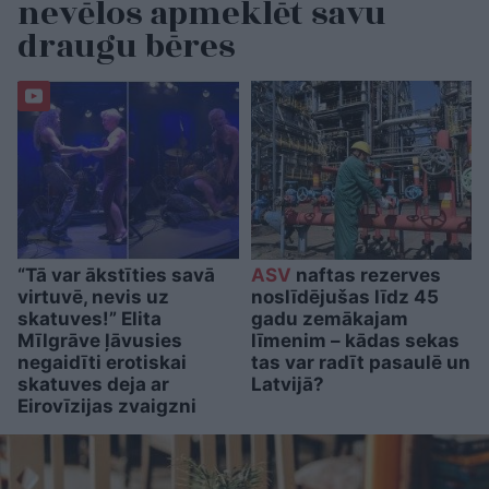
nevēlos apmeklēt savu
draugu bēres
“Tā var ākstīties savā
ASV
naftas rezerves
virtuvē, nevis uz
noslīdējušas līdz 45
skatuves!” Elita
gadu zemākajam
Mīlgrāve ļāvusies
līmenim – kādas sekas
negaidīti erotiskai
tas var radīt pasaulē un
skatuves deja ar
Latvijā?
Eirovīzijas zvaigzni