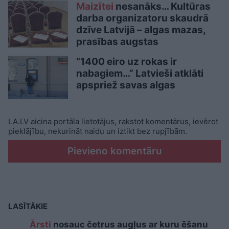
Maizītei
nesanāks… Kultūras
darba organizatoru skaudrā
dzīve Latvijā – algas mazas,
prasības augstas
“1400 eiro uz rokas ir
nabagiem…” Latvieši atklāti
apspriež savas algas
LA.LV aicina portāla lietotājus, rakstot komentārus, ievērot
pieklājību, nekurināt naidu un iztikt bez rupjībām.
Pievieno komentāru
LASĪTĀKIE
Ārsti
nosauc četrus augļus ar kuru ēšanu