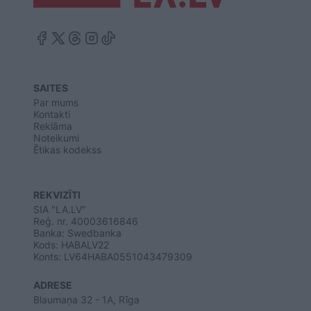
SAITES
Par mums
Kontakti
Reklāma
Noteikumi
Ētikas kodekss
REKVIZĪTI
SIA "LA.LV"
Reģ. nr. 40003616846
Banka: Swedbanka
Kods: HABALV22
Konts: LV64HABA0551043479309
ADRESE
Blaumaņa 32 - 1A, Rīga