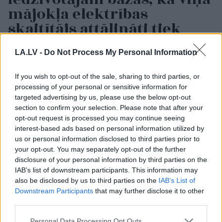
mājokļa elektrības
skaitītājs attālināti tiek
nolasīts neprecīzi. Vai tā
var gadīties?
LA.LV -
Do Not Process My Personal Information
If you wish to opt-out of the sale, sharing to third parties, or
processing of your personal or sensitive information for
targeted advertising by us, please use the below opt-out
section to confirm your selection. Please note that after your
opt-out request is processed you may continue seeing
interest-based ads based on personal information utilized by
us or personal information disclosed to third parties prior to
your opt-out. You may separately opt-out of the further
disclosure of your personal information by third parties on the
“Spāņi aiz šausmām
Nabaga
cilvēks!
IAB’s list of downstream participants. This information may
mēmi!” Dombravas
“Pepco” veikalā kāds
also be disclosed by us to third parties on the
IAB’s List of
vēstule sacēlusi vētru
pircējs dabūjis dzirdēt
Downstream Participants
that may further disclose it to other
Latvijā, bet ko par to
to, ko viņam noteikti
third parties.
domā spāņi?
nebūtu jādzird
Please note that this website/app uses one or more Google
Personal Data Processing Opt Outs