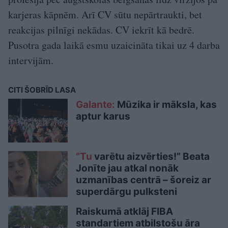
karjeras kāpnēm. Arī CV sūtu nepārtraukti, bet
reakcijas pilnīgi nekādas. CV iekrīt kā bedrē.
Pusotra gada laikā esmu uzaicināta tikai uz 4 darba
intervijām.
CITI ŠOBRĪD LASA
Galante:
Mūzika ir māksla, kas
aptur karus
“Tu
varētu aizvērties!” Beata
Jonīte jau atkal nonāk
uzmanības centrā – šoreiz ar
superdārgu pulksteni
Raiskumā atklāj FIBA
standartiem atbilstošu āra