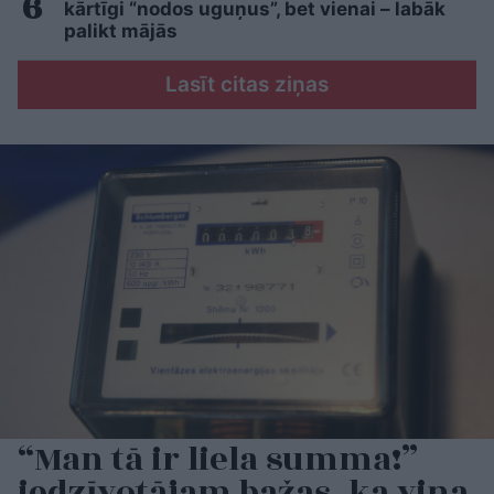
kārtīgi “nodos uguņus”, bet vienai – labāk
palikt mājās
Lasīt citas ziņas
“Man tā ir liela summa!”
iedzīvotājam bažas, ka viņa