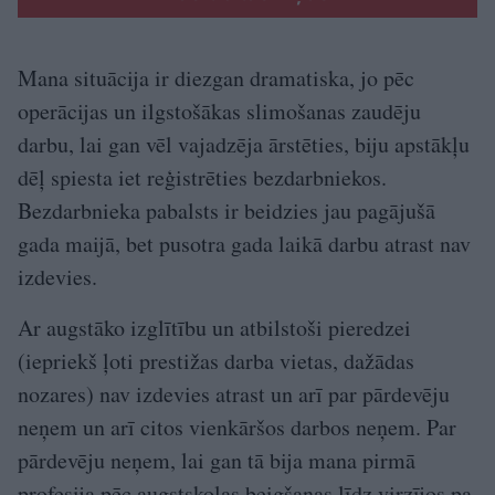
Mana situācija ir diezgan dramatiska, jo pēc
operācijas un ilgstošākas slimošanas zaudēju
darbu, lai gan vēl vajadzēja ārstēties, biju apstākļu
dēļ spiesta iet reģistrēties bezdarbniekos.
Bezdarbnieka pabalsts ir beidzies jau pagājušā
gada maijā, bet pusotra gada laikā darbu atrast nav
izdevies.
Ar augstāko izglītību un atbilstoši pieredzei
(iepriekš ļoti prestižas darba vietas, dažādas
nozares) nav izdevies atrast un arī par pārdevēju
neņem un arī citos vienkāršos darbos neņem. Par
pārdevēju neņem, lai gan tā bija mana pirmā
profesija pēc augstskolas beigšanas līdz virzījos pa