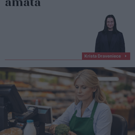
amatā
Krista Draveniece