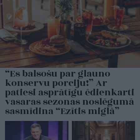
“Es balsošu par glauno
konservu porciju!” Ar
patiesi asprātīgu ēdienkarti
vasaras sezonas noslēgumā
sasmīdina “Ezītis miglā”