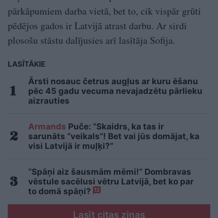
pārkāpumiem darba vietā, bet to, cik vispār grūti
pēdējos gados ir Latvijā atrast darbu. Ar sirdi
plosošu stāstu dalījusies arī lasītāja Sofija.
LASĪTĀKIE
Ārsti nosauc četrus augļus ar kuru ēšanu
pēc 45 gadu vecuma nevajadzētu pārlieku
aizrauties
Armands
Puče: “Skaidrs, ka tas ir
sarunāts “veikals”! Bet vai jūs domājat, ka
visi Latvijā ir muļķi?”
“Spāņi aiz šausmām mēmi!” Dombravas
vēstule sacēlusi vētru Latvijā, bet ko par
to domā spāņi?
12
Lasīt citas ziņas