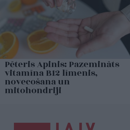
Pēteris Apinis: Pazemināts
vitamīna B12 līmenis,
novecošana un
mitohondriji