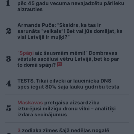
pēc 45 gadu vecuma nevajadzētu pārlieku
aizrauties
Armands Puče: “Skaidrs, ka tas ir
sarunāts “veikals”! Bet vai jūs domājat, ka
visi Latvijā ir muļķi?”
“Spāņi
aiz šausmām mēmi!” Dombravas
vēstule sacēlusi vētru Latvijā, bet ko par
to domā spāņi?
12
TESTS. Tikai cilvēki ar laucinieka DNS
spēs iegūt 80% šajā lauku gudrību testā
Maskavas
pretgaisa aizsardzība
izturējusi milzīgu dronu vilni – analītiķi
izdara secinājumus
3
zodiaka zīmes šajā nedēļas nogalē