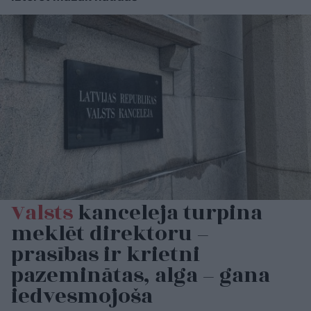
Valsts
kanceleja turpina
meklēt direktoru –
prasības ir krietni
pazeminātas, alga – gana
iedvesmojoša