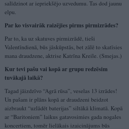
salīdzinot ar iepriekšējo uzvedumu. Tas dod jaunu
elpu.
Par ko visvairāk raizējies pirms pirmizrādes?
Par to, ka uz skatuves pirmizrādē, tieši
Valentīndienā, būs jāskūpstās, bet zālē to skatīsies
mana draudzene, aktrise Katrīna Kreile. (Smejas.)
Kur tevi pašu vai kopā ar grupu redzēsim
tuvākajā laikā?
Tagad jāizdzīvo “Agrā rūsa”, veselas 13 izrādes!
Un pašam ir plāns kopā ar draudzeni beidzot
aizbraukt “uzlādēt baterijas” siltākā klimatā. Kopā
ar “Baritoniem” laikus gatavosimies gada nogales
koncertiem, tomēr lielākais izaicinājums būs