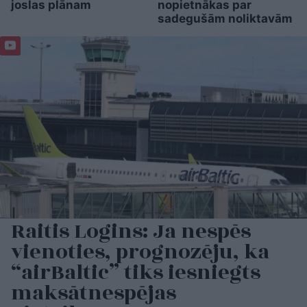
joslas plānam
nopietnākas par
sadegušām noliktavām
Raitis Logins: Ja nespēs
vienoties, prognozēju, ka
“airBaltic” tiks iesniegts
maksātnespējas