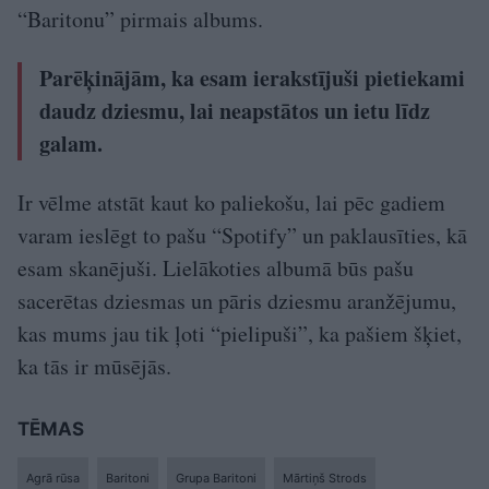
“Baritonu” pirmais albums.
Parēķinājām, ka esam ierakstījuši pietiekami
daudz dziesmu, lai neapstātos un ietu līdz
galam.
Ir vēlme atstāt kaut ko paliekošu, lai pēc gadiem
varam ieslēgt to pašu “Spotify” un paklausīties, kā
esam skanējuši. Lielākoties albumā būs pašu
sacerētas dziesmas un pāris dziesmu aranžējumu,
kas mums jau tik ļoti “pielipuši”, ka pašiem šķiet,
ka tās ir mūsējās.
TĒMAS
Agrā rūsa
Baritoni
Grupa Baritoni
Mārtiņš Strods