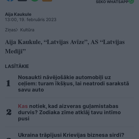
SEKO WHATSAPP
Aija Kaukule
13:00, 19. februāris 2023
Ziņas
Kultūra
Aija Kaukule, “Latvijas Avīze”, AS “Latvijas
Mediji”
LASĪTĀKIE
Nosaukti nāvējošākie automobiļi uz
ceļiem: turam īkšķus, lai neatrodi sarakstā
savu auto
Kas
notiek, kad aizveras guļamistabas
durvis? Zodiaka zīme atklāj tavu intīmo
pusi
Ukraina trāpījusi Krievijas biznesa sirdī?