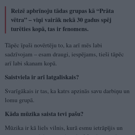
Reizē apbrīnoju tādas grupas kā “Prāta
vētra” – viņi vairāk nekā 30 gadus spēj
turēties kopā, tas ir fenomens.
Tāpēc īpaši novērtēju to, ka arī mēs labi
sadzīvojam – esam draugi, iespējams, tieši tāpēc
arī labi skanam kopā.
Saistviela ir arī latgaliskais?
Svarīgākais ir tas, ka katrs apzinās savu darbiņu un
lomu grupā.
Kāda mūzika saista tevi pašu?
Mūzika ir kā liels vilnis, kurā esmu ietrāpījis un