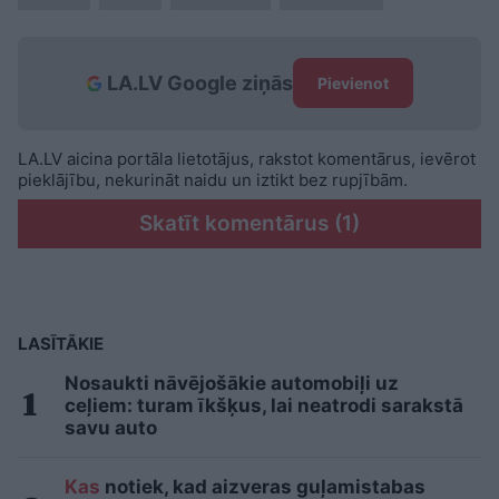
LA.LV Google ziņās
Pievienot
LA.LV aicina portāla lietotājus, rakstot komentārus, ievērot
pieklājību, nekurināt naidu un iztikt bez rupjībām.
Skatīt komentārus (1)
LASĪTĀKIE
Nosaukti nāvējošākie automobiļi uz
ceļiem: turam īkšķus, lai neatrodi sarakstā
savu auto
Kas
notiek, kad aizveras guļamistabas