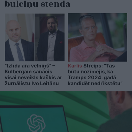
bulciņu stenda
“Izlīda ārā velniņš” –
Kārlis
Streips: “Tas
Kulbergam sanācis
būtu nozīmējis, ka
visai neveikls kašķis ar
Tramps 2024. gadā
žurnālistu Ivo Leitānu
kandidēt nedrīkstētu”