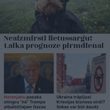
Neaizmirsti lietussargu!
Laika prognoze pirmdienai
Netanjahu
pasaka
Ukraina trāpījusi
stingru “nē” Trampa
Krievijas biznesa sirdī?
atbalstītajam Gazas
Sekas var būt daudz