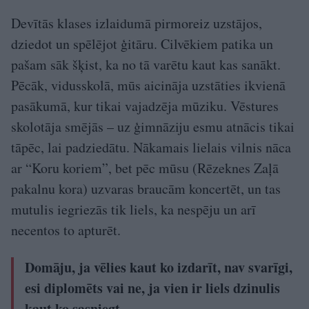
Devītās klases izlaidumā pirmoreiz uzstājos,
dziedot un spēlējot ģitāru. Cilvēkiem patika un
pašam sāk šķist, ka no tā varētu kaut kas sanākt.
Pēcāk, vidusskolā, mūs aicināja uzstāties ikvienā
pasākumā, kur tikai vajadzēja mūziku. Vēstures
skolotāja smējās – uz ģimnāziju esmu atnācis tikai
tāpēc, lai padziedātu. Nākamais lielais vilnis nāca
ar “Koru koriem”, bet pēc mūsu (Rēzeknes Zaļā
pakalnu kora) uzvaras braucām koncertēt, un tas
mutulis iegriezās tik liels, ka nespēju un arī
necentos to apturēt.
Domāju, ja vēlies kaut ko izdarīt, nav svarīgi,
esi diplomēts vai ne, ja vien ir liels dzinulis
kaut ko sasniegt.