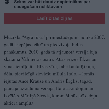
Sekas var būt daudz nopietnākas par
sadegušām noliktavām
Lasīt citas ziņas
Mūzikla “Agrā rūsa” pirm­iestudējums notika 2007.
gadā Liepājas teātrī un piedzīvoja lielus
panākumus, 2010. gadā tā atjaunotā versija bija
skatāma Valmieras teātrī. Abās reizēs Elzas un
viņas iemīļotā – Elzas vīra, fabrikanta Ķikuļa,
dēla, pievilcīgā sieviešu mīluļa Italo, – lomās
iejutās Ance Krauze un Andris Ērglis, tagad,
jaunajā uzveduma versijā, Italo atveidojumam
izvēlēts Mārtiņš Strods, kuram šī būs arī debija
aktiera ampluā.