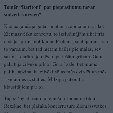
Tomēr “Baritoni” par pieprasījumu nevar
sūdzēties arvien?
Kad pagājušajā gadā spontāni izdomājām sarīkot
Ziemassvētku koncertu, to izsludinājām tikai trīs
nedēļas pirms notikuma. Protams, šaubījāmies, vai
to varēsim, bet tad metām bailes pie malas, sev
sakot – darām, jo mēs to patiešām gribam. Galu
galā bija cilvēku pilna “Gora” zāle, bet mums
palika apziņa, ka cilvēki vēlas mūs dzirdēt un mēs
– vēlamies uzstāties. Milzīga pateicība
klausītājiem par to.
Tāpēc šogad esam nolēmuši turpināt ne tikai
Rēzeknē, bet plašākā koncertu tūrē Ziemassvētkos.