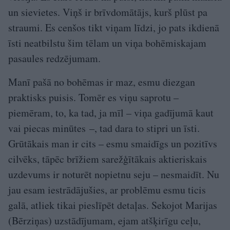
un sievietes. Viņš ir brīvdomātājs, kurš plūst pa
straumi. Es cenšos tikt viņam līdzi, jo pats ikdienā
īsti neatbilstu šim tēlam un viņa bohēmiskajam
pasaules redzējumam.
Manī pašā no bohēmas ir maz, esmu diezgan
praktisks puisis. Tomēr es viņu saprotu –
piemēram, to, ka tad, ja mīl – viņa gadījumā kaut
vai piecas minūtes –, tad dara to stipri un īsti.
Grūtākais man ir cits – esmu smaidīgs un pozitīvs
cilvēks, tāpēc brīžiem sarežģītākais aktieriskais
uzdevums ir noturēt nopietnu seju – nesmaidīt. Nu
jau esam iestrādājušies, ar problēmu esmu ticis
galā, atliek tikai pieslīpēt detaļas. Sekojot Marijas
(Bērziņas) uzstādījumam, ejam atšķirīgu ceļu,