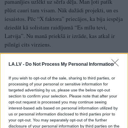
pamanījies uzlēkt uz sērfa dēļa. Man ļoti patīk
plūst cauri tam visam. Nāk dažādi projekti, un es
iesaistos. Pēc “X faktora” priecājos, ka bija iespēja
dziedāt kā solistam raidījumā “Es mīlu tevi,
Latvija”. Nu manā priekšā ir izrāde, kas atkal ir
pilnīgi cits virziens.
Negribu sev iedot “klapes” uz acīm, ievietot sevi
LA.LV -
Do Not Process My Personal Information
kādā žanru kastītē un iet vienā virzienā. Latvija ir
pietiekami maza, lai viens solists varētu darīt
If you wish to opt-out of the sale, sharing to third parties, or
processing of your personal or sensitive information for
daudz lietu. Biju patīkami pārsteigts, kad mūzikla
targeted advertising by us, please use the below opt-out
“Agrā rūsa” producents Aigars Dinsbergs uzrunāja
section to confirm your selection. Please note that after your
opt-out request is processed you may continue seeing
atnākt uz provēm. Tiesa, kad atnācu uz atlasi un
interest-based ads based on personal information utilized by
ieraudzīju Jāni Lūsēnu pie klavierēm, tad gan
us or personal information disclosed to third parties prior to
your opt-out. You may separately opt-out of the further
mazliet sastingu, tik liela cieņa ir pret viņu.
disclosure of your personal information by third parties on the