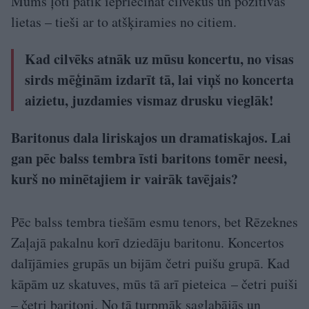
Mums ļoti patīk iepriecināt cilvēkus un pozitīvas
lietas – tieši ar to atšķiramies no citiem.
Kad cilvēks atnāk uz mūsu koncertu, no visas
sirds mēģinām izdarīt tā, lai viņš no koncerta
aizietu, juzdamies vismaz drusku vieglāk!
Baritonus dala liriskajos un dramatiskajos. Lai
gan pēc balss tembra īsti baritons tomēr neesi,
kurš no minētajiem ir vairāk tavējais?
Pēc balss tembra tiešām esmu tenors, bet Rēzeknes
Zaļajā pakalnu korī dziedāju baritonu. Koncertos
dalījāmies grupās un bijām četri puišu grupā. Kad
kāpām uz skatuves, mūs tā arī pieteica – četri puiši
– četri baritoni. No tā turpmāk saglabājās un