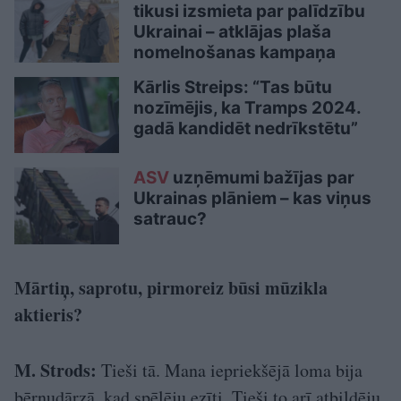
tikusi izsmieta par palīdzību
Ukrainai – atklājas plaša
nomelnošanas kampaņa
Kārlis Streips: “Tas būtu
nozīmējis, ka Tramps 2024.
gadā kandidēt nedrīkstētu”
ASV
uzņēmumi bažījas par
Ukrainas plāniem – kas viņus
satrauc?
Mārtiņ, saprotu, pirmoreiz būsi mūzikla
aktieris?
M. Strods:
Tieši tā. Mana iepriekšējā loma bija
bērnudārzā, kad spēlēju ezīti. Tieši to arī atbildēju