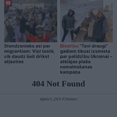
Stendzenieks asi par
Biedrība
“Tavi draugi”
migrantiem: Viņi testē,
gadiem tikusi izsmieta
cik daudz šeit drīkst
par palīdzību Ukrainai –
atļauties
atklājas plaša
nomelnošanas
kampaņa