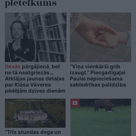
pieteikums
Devās
pārgājienā, bet
“Viņa vienkārši grib
no tā neatgriezās…
izaugt.” Piecgadīgajai
Atklājas jaunas detaļas
Paulai nepieciešama
par Klāsa Vāveres
sabiedrības palīdzība
pēdējām dzīves dienām
“Trīs stundas dega un