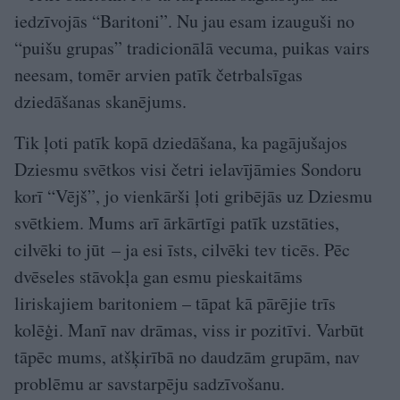
iedzīvojās “Baritoni”. Nu jau esam izauguši no
“puišu grupas” tradicionālā vecuma, puikas vairs
neesam, tomēr arvien patīk četrbalsīgas
dziedāšanas skanējums.
Tik ļoti patīk kopā dziedāšana, ka pagājušajos
Dziesmu svētkos visi četri ielavījāmies Sondoru
korī “Vējš”, jo vienkārši ļoti gribējās uz Dziesmu
svētkiem. Mums arī ārkārtīgi patīk uzstāties,
cilvēki to jūt – ja esi īsts, cilvēki tev ticēs. Pēc
dvēseles stāvokļa gan esmu pieskaitāms
liriskajiem baritoniem – tāpat kā pārējie trīs
kolēģi. Manī nav drāmas, viss ir pozitīvi. Varbūt
tāpēc mums, atšķirībā no daudzām grupām, nav
problēmu ar savstarpēju sadzīvošanu.