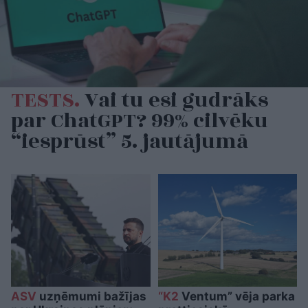
TESTS.
Vai tu esi gudrāks
par ChatGPT? 99% cilvēku
“iesprūst” 5. jautājumā
ASV
uzņēmumi bažījas
“K2
Ventum” vēja parka