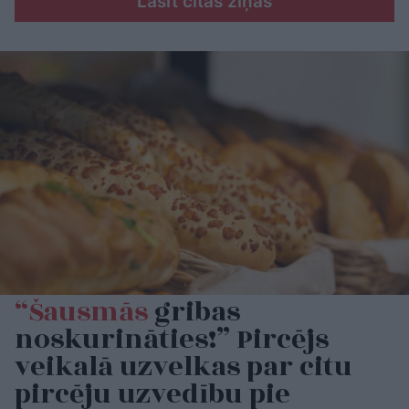
Lasīt citas ziņas
“Šausmās
gribas
noskurināties!” Pircējs
veikalā uzvelkas par citu
pircēju uzvedību pie