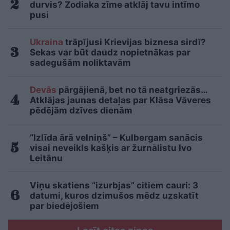
durvis? Zodiaka zīme atklāj tavu intīmo
pusi
Ukraina
trāpījusi Krievijas biznesa sirdī?
Sekas var būt daudz nopietnākas par
sadegušām noliktavām
Devās
pārgājienā, bet no tā neatgriezās…
Atklājas jaunas detaļas par Klāsa Vāveres
pēdējām dzīves dienām
“Izlīda ārā velniņš” – Kulbergam sanācis
visai neveikls kašķis ar žurnālistu Ivo
Leitānu
Viņu skatiens “izurbjas” citiem cauri: 3
datumi, kuros dzimušos mēdz uzskatīt
par biedējošiem