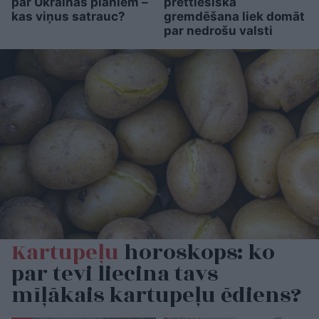
par Ukrainas plāniem –
prettiesiskā
kas viņus satrauc?
gremdēšana liek domāt
par nedrošu valsti
Kartupeļu
horoskops: ko
par tevi liecina tavs
mīļākais kartupeļu ēdiens?