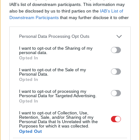
IAB’s list of downstream participants. This information may
Tāpat arī pret režisori Mariju Bērziņu un manu
also be disclosed by us to third parties on the
IAB’s List of
skatuves partneri Be­āti Zviedri galvenajā, Elzas,
Downstream Participants
that may further disclose it to other
third parties.
lomā. Atlasē vajadzēja dziedāt duetā ar Beāti –
tikko bijām sākuši, Jānis Lūsēns nospēlēja dažus
Please note that this website/app uses one or more Google
Personal Data Processing Opt Outs
services and may gather and store information including but
akordus, bet tad pēkšņi pārtrauca, sakot – te viss ir
not limited to your visit or usage behaviour. You may click to
I want to opt-out of the Sharing of my
personal data.
skaidrs. Biju pamatīgi apjucis, nesaprotot – vai nu
grant or deny consent to Google and its third-party tags to
Opted In
use your data for below specified purposes in below Google
ir ļoti labi, vai – ļoti slikti… Jāņa Lūsēna mūzika
consent section.
I want to opt-out of the Sale of my
ir brīnišķīga, protams, ir pa savam izaicinājumam.
Personal Data.
Opted In
Piemēram, pirmoreiz dziedāšu madrigālu – duetā
ar Arta Robežnieka spēlēto Ķikuli, mana varoņa
I want to opt-out of processing my
Personal Data for Targeted Advertising.
tēvu.
Opted In
I want to opt-out of Collection, Use,
“Agrā rūsa” nav mūsdienu obligātās literatūras
Retention, Sale, and/or Sharing of my
Personal Data that Is Unrelated with the
saraksta pirmajās rindās. Kā tu uztver šo
Purposes for which it was collected.
Opted Out
darbu?