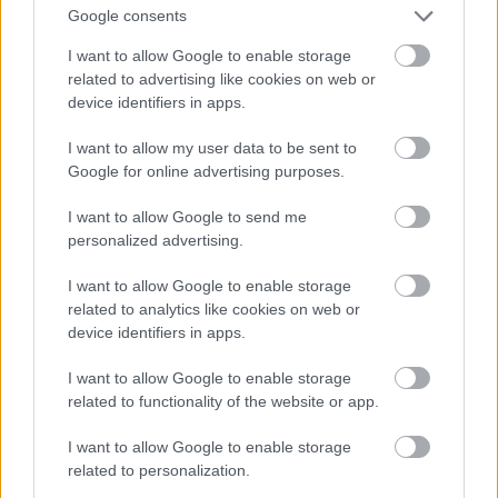
Google consents
Pirms mani uzrunāja mūziklam, atzīstu, nebiju
I want to allow Google to enable storage
Atcelt
Ziņot
saskāries ar šo darbu – tas patiešām nav mūsu
related to advertising like cookies on web or
paaudzes “topsellers”. Marija Bērziņa ieteica –
device identifiers in apps.
neskaties filmu, neskaties iepriekšējo izrādi –
I want to allow my user data to be sent to
vienkārši izlasi grāmatu. Izlasīju romānu vienā
Google for online advertising purposes.
elpā – ļoti interesants. Pārsteidzoši, ka simt gadu
I want to allow Google to send me
laikā kopš brīža, kad darbojās romāna tēli, tik
personalized advertising.
daudz lietu nav mainījies līdz šim.
I want to allow Google to enable storage
related to analytics like cookies on web or
Joprojām dzenamies pēc materiālām lietām,
device identifiers in apps.
ir ļoti noslāņota sabiedrība.
I want to allow Google to enable storage
related to functionality of the website or app.
Stāsta aktualitāte nav zudusi, un domāju, nezudīs
I want to allow Google to enable storage
vēl pēc simt gadiem. Man ir sajūta, it kā es spēlētu
related to personalization.
izrādē par mums pašiem, tikai mums nav telefonu