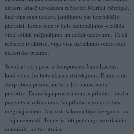
aktieru atlasē uzveduma režisorei Marijai Bērziņai,
kad viņa man uzdeva jautājumu par iepriekšējo
pieredzi. Loma man ir liels izaicinājums – citāda
vide, citādi mēģinājumi un citādi uzdevumi. Tā kā
režisore ir aktrise, viņa visu uzvedumu veido caur
aktierisko prizmu.
Savukārt otrā pusē ir komponists Jānis Lūsēns,
kurš vēlas, lai būtu skaists dziedājums. Esmu vidū
starp abām pusēm, un tā ir ļoti interesanta
pieredze. Esmu šajā procesā ieniris pilnībā – darbā
paņemts atvaļinājums, lai pilnībā varu nodoties
mēģinājumiem. Jāatzīst, sākumā biju diezgan stīvs
– bija neierasti. Tomēr ir ļoti pateicīgs muzikālais
materiāls, un tas atraisa.