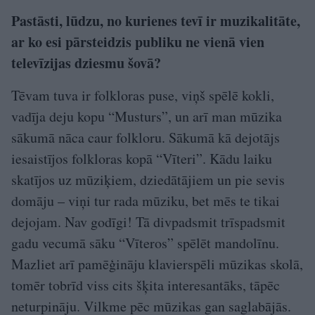
Pastāsti, lūdzu, no kurienes tevī ir muzikalitāte,
ar ko esi pārsteidzis publiku ne vienā vien
televīzijas dziesmu šovā?
Tēvam tuva ir folkloras puse, viņš spēlē kokli,
vadīja deju kopu “Musturs”, un arī man mūzika
sākumā nāca caur folkloru. Sākumā kā dejotājs
iesaistījos folkloras kopā “Vīteri”. Kādu laiku
skatījos uz mūziķiem, dziedātājiem un pie sevis
domāju – viņi tur rada mūziku, bet mēs te tikai
dejojam. Nav godīgi! Tā divpadsmit trīspadsmit
gadu vecumā sāku “Vīteros” spēlēt mandolīnu.
Mazliet arī pamēģināju klavierspēli mūzikas skolā,
tomēr tobrīd viss cits šķita interesantāks, tāpēc
neturpināju. Vilkme pēc mūzikas gan saglabājās.