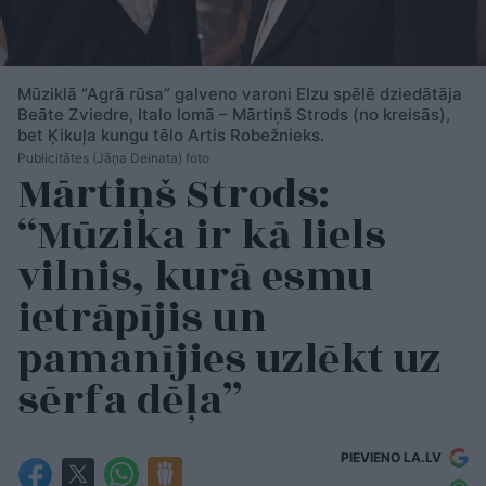
Mūziklā “Agrā rūsa” galveno varoni Elzu spēlē dziedātāja
Beāte Zviedre, Italo lomā – Mārtiņš Strods (no kreisās),
bet Ķikuļa kungu tēlo Artis Robežnieks.
Publicitātes (Jāņa Deinata) foto
Mārtiņš Strods:
“Mūzika ir kā liels
vilnis, kurā esmu
ietrāpījis un
pamanījies uzlēkt uz
sērfa dēļa”
PIEVIENO LA.LV